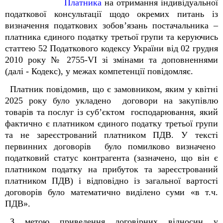
Платника
на отримання індивідуальної
податкової консультації щодо окремих питань із
визначення податкових зобов
’
язань постачальника –
платника єдиного податку третьої групи
та
керуючись
статтею 52 Податкового кодексу України від 02 грудня
2010 року № 2755-VI зі змінами та доповненнями
(далі - Кодекс), у межах компетенції повідомляє.
Платник повідомив, що є замовником, яким у квітні
2025 року було укладено договори на закупівлю
товарів та послуг із суб
’
єктом господарювання, який
фактично є платником єдиного податку третьої групи
та не зареєстрований платником ПДВ. У тексті
первинних договорів було помилково визначено
податковий статус контрагента (зазначено, що він є
платником податку на прибуток та зареєстрований
платником ПДВ) і відповідно із загальної вартості
договорів було математично виділено суми «в т.ч.
ПДВ».
З метою приведення договірних відносин у