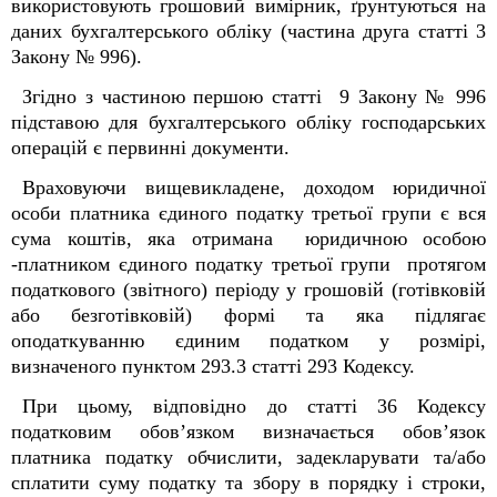
використовують грошовий вимірник, ґрунтуються на
даних бухгалтерського обліку (частина друга статті 3
Закону № 996).
Згідно з частиною першою статті 9 Закону № 996
підставою
для бухгалтерського обліку господарських
операцій є первинні документи.
Враховуючи вищевикладене, доходом юридичної
особи платника єдиного податку третьої групи є
вся
сума коштів, яка отримана юридичною особою
-платником єдиного податку третьої групи протягом
податкового (звітного) періоду у грошовій (готівковій
або безготівковій) формі та яка підлягає
оподаткуванню єдиним податком у розмірі,
визначеного пунктом 293.3 статті 293 Кодексу.
При цьому,
відповідно до статті 36 Кодексу
податковим обов’язком визначається обов’язок
платника податку обчислити, задекларувати та/або
сплатити суму податку та збору в порядку і строки,