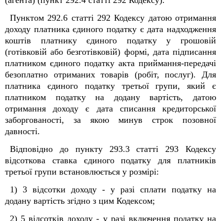
(агента) (пункт 292.4 статті 292 Кодексу).
Пунктом 292.6 статті 292 Кодексу датою отримання
доходу платника єдиного податку є дата надходження
коштів платнику єдиного податку у грошовій
(готівковій або безготівковій) формі, дата підписання
платником єдиного податку акта приймання-передачі
безоплатно отриманих товарів (робіт, послуг). Для
платника єдиного податку третьої групи, який є
платником податку на додану вартість, датою
отримання доходу є дата списання кредиторської
заборгованості, за якою минув строк позовної
давності.
Відповідно до пункту 293.3 статті 293 Кодексу
відсоткова ставка єдиного податку для платників
третьої групи встановлюється у розмірі:
1) 3 відсотки доходу - у разі сплати податку на
додану вартість згідно з цим Кодексом;
2) 5 відсотків доходу - у разі включення податку на