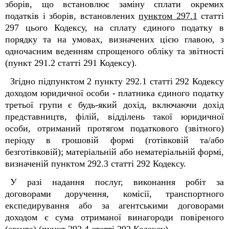
зборів, що встановлює заміну сплати окремих
податків і зборів, встановлених
пунктом 297.1
статті
297 цього Кодексу, на сплату єдиного податку в
порядку та на умовах, визначених цією главою, з
одночасним веденням спрощеного обліку та звітності
(пункт 291.2 статті 291 Кодексу).
Згідно п
ідпунктом
2 п
ункту
292.1 ст
атті
292 Кодексу
доходом юридичної особи - платника єдиного податку
третьої групи є будь-який дохід, включаючи дохід
представництв, філій, відділень такої юридичної
особи, отриманий протягом
податкового (звітного)
періоду в грошовій формі (готівковій та/або
безготівковій); матеріальній або нематеріальній формі,
визначеній пунктом 292.3 статті 292 Кодексу.
У разі надання послуг, виконання робіт за
договорами доручення, комісії, транспортного
експедирування або за агентськими договорами
доходом є сума отриманої винагороди повіреного