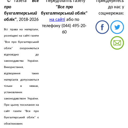
© газета
"Все
Передплатіть газету
Приєднуйтесь
про
"Все про
до нас у
бухгалтерський
бухгалтерський облік"
соцмережах:
облік"
, 2018-2026
на сайті
або по
телефону (044) 495-20-
Всі права на матеріали,
60
розміщені на сайті газети
"Все про бухгалтерський
облік" охороняються
відповідно до
законодавства України.
Використання,
відтворення таких
матеріалів допускаються
тільки в межах,
установлених
законодавством України.
При цьому посилання на
сайт газети "Все про
бухгалтерський облік" є
обов'язковим.