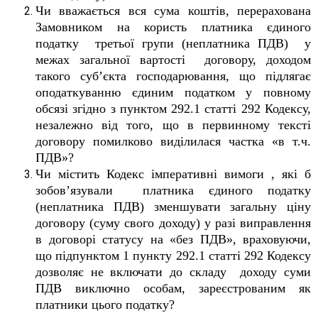
Чи вважається вся сума коштів, перерахована
Замовником на користь платника єдиного
податку третьої групи (неплатника ПДВ) у
межах загальної вартості договору, доходом
такого суб
’
єкта господарювання, що підлягає
оподаткуванню єдиним податком у повному
обсязі згідно з пунктом 292.1 статті 292 Кодексу,
незалежно від того, що в первинному тексті
договору помилково виділилася частка «в т.ч.
ПДВ»?
Чи містить Кодекс імперативні вимоги , які б
зобов
’
язували платника єдиного податку
(неплатника ПДВ) зменшувати загальну ціну
договору (суму свого доходу) у разі виправлення
в договорі статусу на «без ПДВ», враховуючи,
що підпунктом 1 пункту 292.1 статті 292 Кодексу
дозволяє не включати до складу доходу суми
ПДВ виключно особам, зареєстрованим як
платники цього податку?