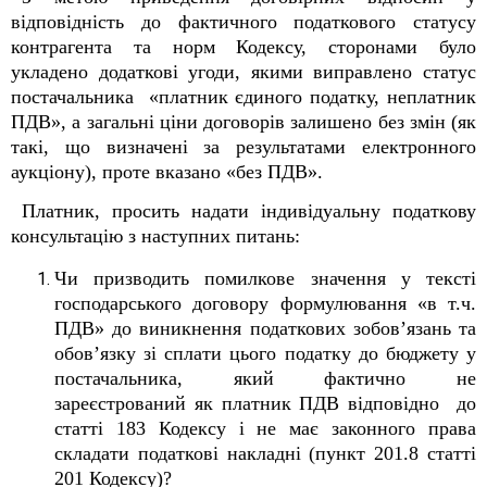
відповідність до фактичного податкового статусу
контрагента та норм Кодексу, сторонами було
укладено додаткові угоди, якими виправлено статус
постачальника «платник єдиного податку, неплатник
ПДВ», а загальні ціни договорів залишено без змін (як
такі, що визначені за результатами електронного
аукціону), проте вказано «без ПДВ».
Платник, просить надати індивідуальну податкову
консультацію з наступних питань:
Чи призводить помилкове значення у тексті
господарського договору формулювання «в т.ч.
ПДВ» до виникнення податкових зобов
’
язань та
обов
’
язку зі сплати цього податку до бюджету у
постачальника, який фактично не
зареєстрований як платник ПДВ відповідно до
статті 183 Кодексу і не має законного права
складати податкові накладні (пункт 201.8 статті
201 Кодексу)?