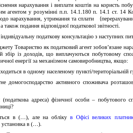
йснення нарахування і виплати коштів на користь поб
м агентом у розумінні п.п. 14.1.180 п. 14.1 ст. 14 К
щодо нарахування, утримання та сплати
⠀
перерахуван
(
 а також подання відповідної податкової звітності.
 індивідуальну податкову консультацію з наступних пит
джету Товариство як податковий агент зобов’язане нар
ий збір із доходів, що виплачуються побутовому сп
ичної енергії за механізмом самовиробництва, якщо:
ходиться в одному населеному пункті/територіальній г
тне домогосподарство активного споживача розташов
я (податкова адреса) фізичної особи – побутового 
иниці?
иться в (…), але на обліку
в Офісі великих платник
 установка в (…).