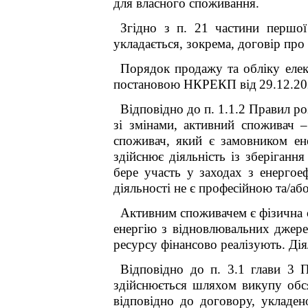
для власного споживання.
Згідно з п
.
21 частини першої
укладається, зокрема, договір про
Порядок продажу та обліку елек
постановою НКРЕКП від
29.12.20
Відповідно до п. 1.1.2
Правил ро
зі змінами, а
ктивний споживач –
споживач, який є замовником ен
здійснює діяльність із зберігання
бере участь у заходах з енергое
діяльності не є професійною та/аб
Активним споживачем є фізична 
енергію з відновлювальних джере
ресурсу фінансово реалізують. Ді
Відповідно до п
.
3.1 глави 3 П
здійснюється шляхом викупу обся
відповідно до договору, укладе