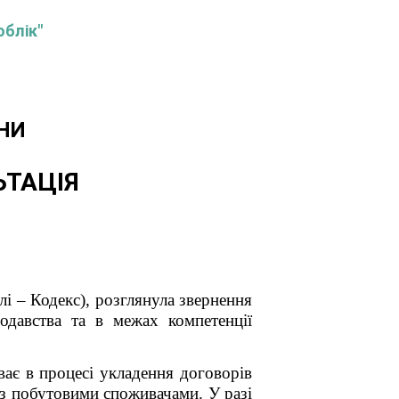
облік"
НИ
ЬТАЦІЯ
і – Кодекс), розглянула звернення
одавства та в межах компетенції
ває в процесі укладення договорів
 з побутовими споживачами. У разі