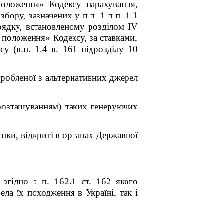
оложення» Кодексу н
арахування,
бору, зазначених у п.п. 1 п.п. 1.1
рядку, встановленому розділом
IV
положення» Кодексу, за ставками,
у (п.п. 1.4 п. 16
1
підрозділу 10
робленої з альтернативних джерел
(розташуванням) таких генеруючих
унки, відкриті в органах Державної
згідно з п. 162.1 ст. 162 якого
ла їх походження в Україні, так і