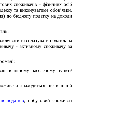
утових споживачів – фізичних осіб
одексу та виконуватиме обов’язки,
ня) до бюджету податку на доходи
ань:
аховувати та сплачувати податок на
оживачу - активному споживачу за
ромаді;
ані в іншому населеному пункті/
споживача знаходиться ще в іншій
ів податків
, побутовий споживач