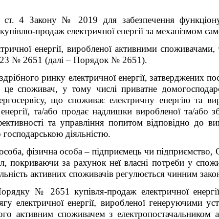
 ст
.
4 Закону № 2019 для забезпечення функціонув
 купівлю-продаж електричної енергії за механізмом са
тричної енергії, виробленої активними споживачами, 
23 № 2651 (далі – Порядок № 2651).
здрібного ринку електричної енергії, затверджених п
 це споживач, у тому числі приватне домогосподарс
ергосервісу, що споживає електричну енергію та вир
 енергії, та/або продає надлишки виробленої та/або з
фективності та управління попитом відповідно до в
о господарською діяльністю.
особа, фізична особа – підприємець чи підприємство,
л, покриваючи за рахунок неї власні потреби у спож
яльність активних споживачів регулюється чинним зако
орядку № 2651 купівля-продаж електричної енергі
гу електричної енергії, виробленої генеруючими ус
ного активним споживачем з електропостачальником а