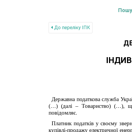
Пошук
До переліку IПК
Д
ІНДИВ
Державна податкова служба Украї
(…) (далі – Товариство) (…), щ
повідомляє.
Платник податків у своєму звер
купівлі-продажу електричної енер