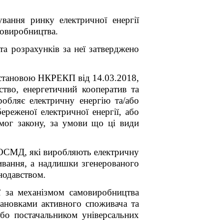
ання ринку електричної енергії
мовиробництва.
та розрахунків за неї затверджено
остановою НКРЕКП від 14.03.2018,
тво, енергетичний кооператив та
обляє електричну енергію та/або
береженої електричної енергії, або
имог закону, за умови що ці види
 ОСМД, які виробляють електричну
ивання, а надлишки згенерованого
нодавством.
ї за механізмом самовиробництва
тановками активного споживача та
бо постачальником універсальних