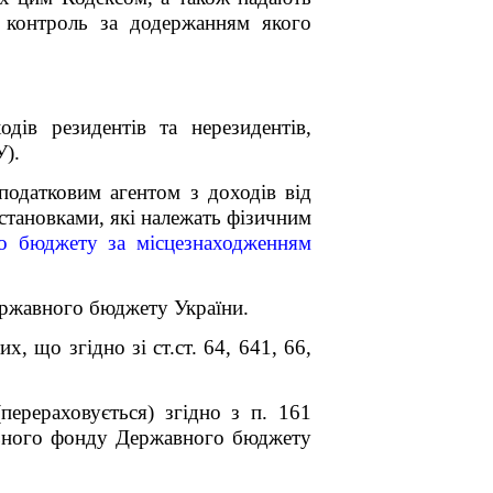
, контроль за додержанням якого
дів резидентів та нерезидентів,
У).
 податковим агентом з доходів від
становками, які належать фізичним
го бюджету за місцезнаходженням
Державного бюджету України.
 що згідно зі ст.ст. 64, 64
1
, 66,
перераховується) згідно з п. 16
1
льного фонду Державного бюджету