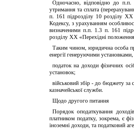
Одночасно, відповідно до п.п. 
утримання та сплата (перерахуванн
п. 16
1
підрозділу 10 розділу
XX
Кодексу, з урахуванням особливос
визначеними п.п. 1.3 п. 16
1
підр
розділу
XX
«Перехідні положення
Таким чином, юридична особа
п
енергії генеруючими установками,
податок на доходи фізичних осі
установок;
військовий збір
-
до бюджету за с
казначейської служби.
Щодо другого питання
Порядок оподаткування доходів
платником податку, зокрема, є фі
іноземні доходи, та податковий аге