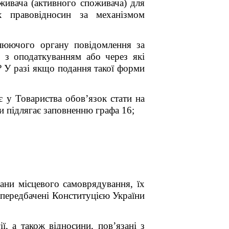
живача (активного споживача) для
 правовідносин за механізмом
олюючого органу повідомлення за
з оподаткуванням або через які
 У разі якщо подання такої форми
 у Товариства обов’язок стати на
чи підлягає заповненню графа 16;
ани місцевого самоврядування, їх
о передбачені Конституцією України
ї, а також відносини, пов’язані з