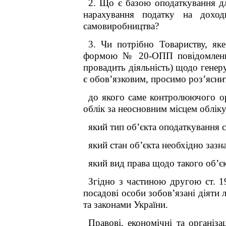
2. Що є базою оподаткування дл
нарахування податку на дохо
самовиробництва?
3. Чи потрібно Товариству, як
формою № 20-ОПП повідомлення 
провадить діяльність) щодо гене
є обов’язковим, просимо роз’ясни
до якого саме контролюючого ор
облік за неосновним місцем обліку
який тип об’єкта оподаткування 
який стан об’єкта необхідно зазна
який вид права щодо такого об’єк
Згідно з частиною другою ст. 1
посадові особи зобов’язані діяти 
та законами України.
Правові, економічні та організа