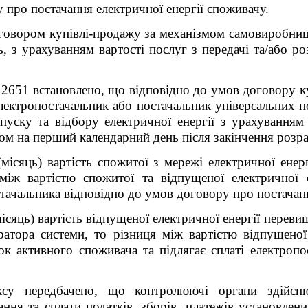
 про постачання електричної енергії споживачу.
говором купівлі-продажу за механізмом самовиробниц
, з урахуванням вартості послуг з передачі та/або роз
2651 встановлено, що відповідно до умов договору ку
лектропостачальник або постачальник універсальних 
дпуску та відбору електричної енергії з урахуванням 
ном на перший календарний день після закінчення розр
місяць) вартість спожитої з мережі електричної енер
 між вартістю спожитої та відпущеної електричної 
тачальника відповідно до умов договору про постачанн
сяць) вартість відпущеної електричної енергії перевищ
атора системи, то різниця між вартістю відпущеної 
ок активного споживача та підлягає сплаті електропо
у передбачено, що контролюючі органи здійсню
ння та сплати податків, зборів, платежів установле