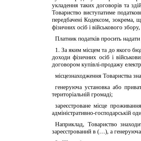
укладення таких договорів та зді
Товариство виступатиме податкови
передбачені Кодексом, зокрема, 
фізичних осіб і військового збору,
Платник податків просить надати
1. За яким місцем та до якого бю
доходи фізичних осіб і військов
договором купівлі-продажу електр
місцезнаходження Товариства зна
генеруюча установка або прива
територіальній громаді;
зареєстроване місце проживанн
адміністративно-господарській од
Наприклад, Товариство знаход
зареєстрований в (…), а генеруюча