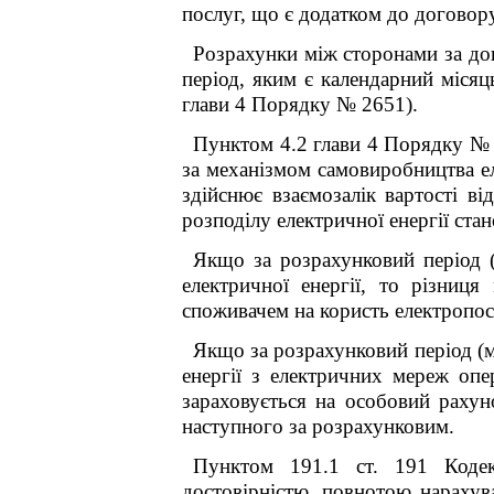
послуг, що є додатком до договору
Розрахунки між сторонами за до
період, яким є календарний місяць
глави 4 Порядку № 2651).
Пунктом 4.2 глави 4 Порядку № 
за механізмом самовиробництва е
здійснює взаємозалік вартості ві
розподілу електричної енергії ста
Якщо за розрахунковий період (
електричної енергії, то різниця
споживачем на користь електропос
Якщо за розрахунковий період (мі
енергії з електричних мереж опер
зараховується на особовий рахун
наступного за розрахунковим.
Пунктом 19
1
.1 ст. 19
1
Кодекс
достовірністю, повнотою нарахува