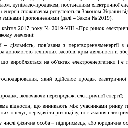
лом, купівлею-продажем, постачанням електричної енер
ї енергії споживачам регулюються Законом України ві
з змінами і доповненнями (далі – Закон № 2019).
3 квітня 2017 року № 2019-VIII «Про ринок електрично
акому значенні:
ї – діяльність, пов’язана з перетворенняменергії з 
а допомогою технічних засобів, крім діяльності із збер
, що виробляється на об'єктах електроенергетики і є 
господарювання, який здійснює продаж електричної 
 продаж, включаючи перепродаж, електричної енергії;
стема відносин, що виникають між учасниками ринку п
жних послуг, передачі та розподілу, постачання електри
у числі фізична особа – підприємець, або юридична о