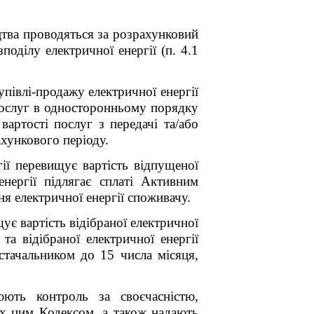
тва проводяться за розрахунковий
поділу електричної енергії (п
.
4.1
півлі-продажу електричної енергії
послуг в односторонньому порядку
вартості послуг з передачі та/або
ахункового періоду.
гії перевищує вартість відпущеної
енергії підлягає сплаті Активним
я електричної енергії споживачу.
ує вартість відібраної електричної
та відібраної електричної енергії
стачальником до 15 числа місяця,
ють контроль за своєчасністю,
них цим Кодексом, а також надають