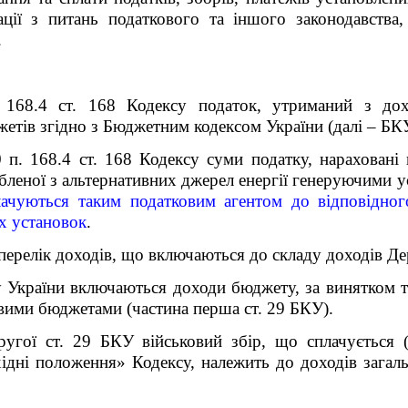
ції
з питань податкового та іншого законодавства
.
 168.4 ст. 168 Кодексу податок, утриманий з дохо
жетів згідно з Бюджетним кодексом України (далі – БК
0 п. 168.4 ст. 168 Кодексу суми податку, нараховані
обленої з альтернативних джерел енергії генеруючими у
лачуються таким податковим агентом до відповідно
х установок
.
 перелік доходів, що включаються до складу доходів 
країни включаються доходи бюджету, за винятком тих,
евими бюджетами (частина перша ст. 29 БКУ).
угої ст. 29 БКУ військовий збір, що сплачується (
хідні положення» Кодексу, належить до доходів зага