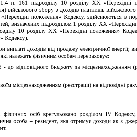
1.4 п. 16
1
підрозділу 10 розділу
XX
«Перехідні п
я) військового збору з доходів платників військового з
«Перехідні положення» Кодексу, здійснюються в по
тей, визначених підрозділом 1 розділу
XX
«Перехідні 
озділу 10 розділу
XX
«Перехідні положення» Кодекс
» Кодексу).
ри
виплаті доходів від продажу електричної енергії
;
ви
 які належать фізичним особам
перераховує:
б - до відповідного бюджету за місцезнаходженням 
воїм місцезнаходженням (реєстрації) на відповідні рах
 фізичних осіб врегульовано розділом І
V
Кодексу, 
зична особа – резидент, яка отримує доходи як з джере
нт.