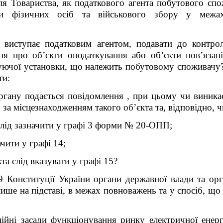
я Товариства, як податкового агента побутового спо
ди фізичних осіб та військового збору у межах
е виступає податковим агентом, подавати до контр
про об’єкти оподаткування або об’єкти пов’язані 
руючої установки, що належить побутовому споживачу?
ти:
гану подається повідомлення , при цьому чи виникає
 за місцезнаходженням такого об’єкта та, відповідно, 
слід зазначити у графі 3 форми № 20-ОПП;
чити у графі 14;
та слід вказувати у графі 15?
9 Конституції України органи державної влади та орг
лише на підставі, в межах повноважень та у спосіб, щ
ційні засади функціонування ринку електричної енергі