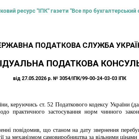
овий ресурс "ІПК" газети "Все про бухгалтерський 
ЕРЖАВНА ПОДАТКОВА СЛУЖБА УКРАЇ
ІДУАЛЬНА ПОДАТКОВА КОНСУЛ
від 27.05.2026 р. № 3054/ІПК/99-00-24-03-03 ІПК
ни, керуючись ст. 52 Податкового кодексу України (дал
одо практичного застосування норм чинного закон
ненні повідомив, що станом на дату звернення перебу
гії за механізмом самовиробництва за вільними цінами