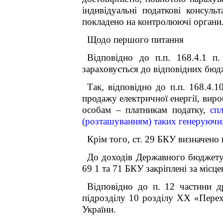
індивідуальні податкові консульта
покладено на контролюючі органи
Щодо першого питання
Відповідно до п.п. 168.4.1 п.
зараховується до відповідних бюд
Так, відповідно до п.п. 168.4.1
продажу електричної енергії, вир
особам – платникам податку,
сп
(розташуванням) таких генеруючи
Крім того, ст. 29 БКУ визначено
До доходів Державного бюджету У
69
1
та 71 БКУ закріплені за місц
Відповідно до п. 1
2
частини др
підрозділу 10 розділу XX «Пере
України.