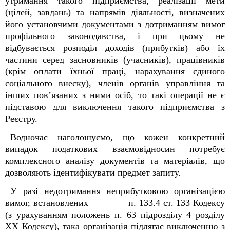
утримання
такого підприємства, реалізації
мети
(цілей,
завдань) та
напрямів діяльності,
визначених
його
установчими документами з дотриманням вимог
профільного законодавства, і при цьому не
відбувається
розподіл доходів (прибутків)
або
їх
частини серед
засновників (учасників), працівників
(крім
оплати
їхньої праці,
нарахування
єдиного
соціального
внеску),
членів органів управління
та
інших
пов’язаних з ними
осіб, то такі операції не є
підставою для виключення такого підприємства з
Реєстру.
Водночас наголошуємо, що кожен конкретний
випадок податкових взаємовідносин потребує
комплексного аналізу документів та матеріалів, що
дозволяють ідентифікувати предмет запиту.
У разі недотримання неприбутковою організацією
вимог, встановлених п. 133.4 ст. 133 Кодексу
(
з урахуванням положень
п. 63 підрозділу 4 розділу
ХХ
Кодексу)
, така організація підлягає виключенню з