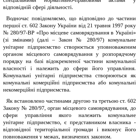
спеціальними нормативно-правовими актами у
відповідній сфері діяльності.
Водночас повідомляємо, що відповідно до частини
першої ст. 60
2
Закону України від 21 травня 1997 року
№ 280/97-ВР «Про місцеве самоврядування в Україні»
(зі змінами) (далі – Закон № 280/97) комунальне
унітарне підприємство створюється уповноваженим
органом місцевого самоврядування у розпорядчому
порядку на базі відокремленої частини комунальної
власності і належить до сфери його управління.
Комунальні унітарні підприємства створюються як
комунальні комерційні підприємства або комунальні
некомерційні підприємства.
Як встановлено частинами другою та третьою ст. 60
2
Закону № 280/97, орган місцевого самоврядування, до
сфери управління якого належить комунальне
унітарне підприємство, є представником власника -
відповідної територіальної громади і виконує його
повноваження у межах, визначених законом.