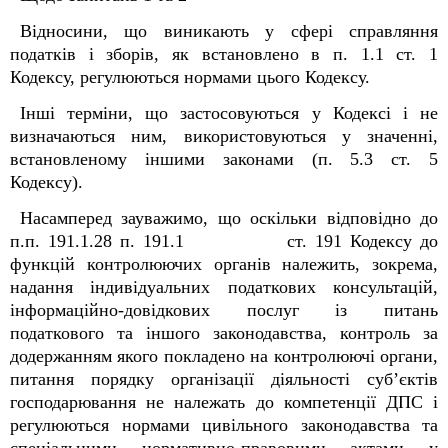
Відносини, що виникають у сфері справляння
податків і зборів, як встановлено в п. 1.1 ст. 1
Кодексу, регулюються нормами цього Кодексу.
Інші терміни, що застосовуються у Кодексі і не
визначаються ним, використовуються у значенні,
встановленому іншими законами (п. 5.3 ст. 5
Кодексу).
Насамперед зауважимо, що оскільки відповідно до
п.п. 19
1
.1.28 п. 19
1
.1 ст. 19
1
Кодексу до
функцій контролюючих органів належить, зокрема,
надання індивідуальних податкових консультацій,
інформаційно-довідкових послуг із питань
податкового та іншого законодавства, контроль за
додержанням якого покладено на контролюючі органи,
питання порядку організації діяльності суб’єктів
господарювання не належать до компетенції ДПС і
регулюються нормами цивільного законодавства та