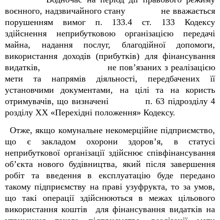
воєнного, надзвичайного стану не вважається
порушенням вимог п. 133.4 ст. 133 Кодексу
здійснення неприбутковою організацією передачі
майна, надання послуг, благодійної допомоги,
використання доходів (прибутків) для фінансування
видатків, не пов’язаних з реалізацією
мети та напрямів діяльності, передбачених її
установчими документами, на цілі та на користь
отримувачів, що визначені п. 63 підрозділу 4
розділу ХХ
«Перехідні положення» Кодексу.
Отже, якщо комунальне некомерційне підприємство
,
що є закладом охорони здоров’я,
в
статусі
неприбуткової організації здійснює
співфінансування
об’єкта
нового будівництва, який після
завершення
робіт та введення в експлуатацію буде передано
такому підприємству на праві узуфрукта
, то
за умов,
що такі операції здійснюються в межах цільового
використання коштів
для
фінансування видатків
на