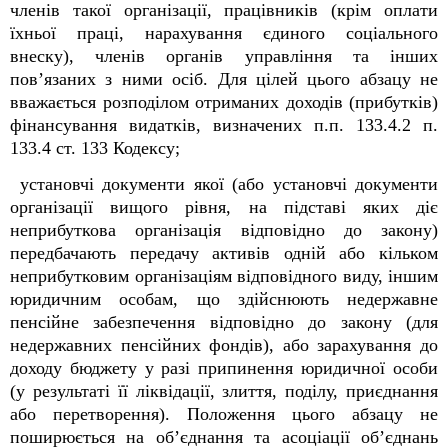
членів такої організації, працівників (крім оплати
їхньої праці, нарахування єдиного соціального
внеску), членів органів управління та інших
пов’язаних з ними осіб. Для цілей цього абзацу не
вважається розподілом отриманих доходів (прибутків)
фінансування видатків, визначених п.п. 133.4.2 п.
133.4 ст. 133 Кодексу;
установчі документи якої (або установчі документи
організації вищого рівня, на підставі яких діє
неприбуткова організація відповідно до закону)
передбачають передачу активів одній або кільком
неприбутковим організаціям відповідного виду, іншим
юридичним особам, що здійснюють недержавне
пенсійне забезпечення відповідно до закону (для
недержавних пенсійних фондів), або зарахування до
доходу бюджету у разі припинення юридичної особи
(у результаті її ліквідації, злиття, поділу, приєднання
або перетворення). Положення цього абзацу не
поширюється на об’єднання та асоціації об’єднань