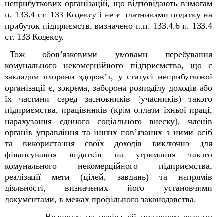
неприбуткових організацій, що відповідають вимогам
п. 133.4 ст. 133 Кодексу і не є платниками податку на
прибуток підприємств, визначено п.п. 133.4.6 п. 133.4
ст. 133 Кодексу.
Тож обов’язковими умовами перебування
комунального некомерційного підприємства, що є
закладом охорони здоров’я,
у
статусі неприбуткової
організації
є,
зокрема, заборона
розподілу доходів
або
їх
частини серед
засновників (учасників)
такого
підприємства, працівників (крім
оплати
їхньої праці,
нарахування
єдиного соціального
внеску),
членів
органів управління
та
інших
пов’язаних з ними
осіб
та використання
своїх доходів
виключно для
фінансування видатків
на утримання
такого
комунального некомерційного підприємства
,
реалізації
мети
(цілей,
завдань) та
напрямів
діяльності,
визначених
його
установчими
документами, в межах профільного законодавства.
Водночас на період дії правового режиму