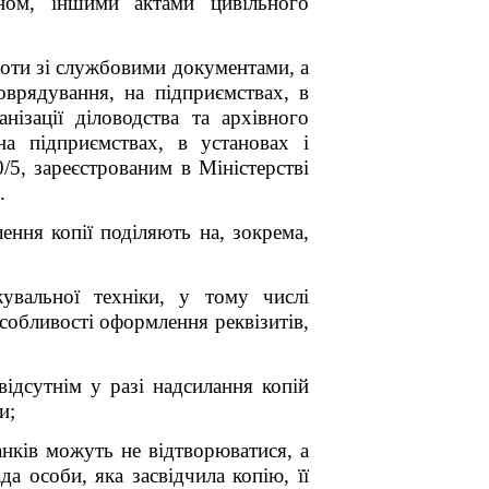
оном, іншими актами цивільного
боти зі службовими документами, а
оврядування, на підприємствах, в
ізації діловодства та архівного
на підприємствах, в установах і
/5, зареєстрованим в Міністерстві
.
ння копії поділяють на, зокрема,
увальної техніки, у тому числі
собливості оформлення реквізитів,
відсутнім у разі надсилання копій
и;
анків можуть не відтворюватися, а
а особи, яка засвідчила копію, її