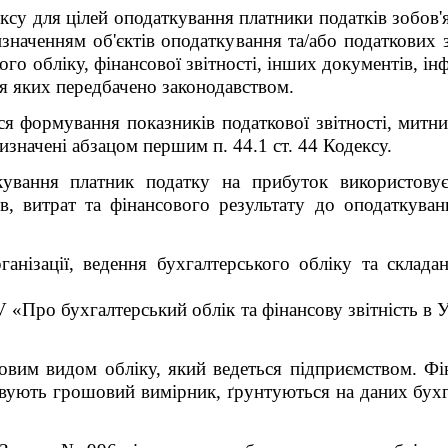
ексу для цілей оподаткування платники податків зобов'я
изначенням об'єктів оподаткування та/або податкових з
ого обліку, фінансової звітності, інших документів, і
ння яких передбачено законодавством.
я формування показників податкової звітності, митних
значені абзацом першим п. 44.1 ст. 44 Кодексу.
ування платник податку на прибуток використовує
ів, витрат та фінансового результату до оподаткува
анізації, ведення бухгалтерського обліку та складан
«Про бухгалтерський облік та фінансову звітність в Ук
овим видом обліку, який ведеться підприємством. Фін
овують грошовий вимірник, ґрунтуються на даних бухг