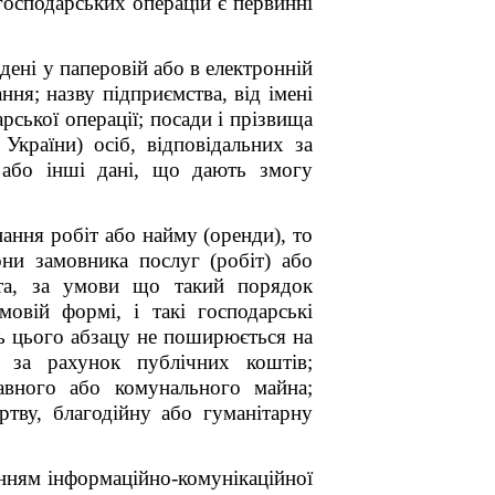
господарських операцій є первинні
ені у паперовій або в електронній
ання;
назву підприємства, від імені
арської операції;
посади і прізвища
країни) осіб, відповідальних за
 або інші дані, що дають змогу
ання робіт або найму (оренди), то
они замовника послуг (робіт) або
та, за умови що такий порядок
овій формі, і такі господарські
нь цього абзацу не поширюється на
я за рахунок публічних коштів;
авного або комунального майна;
ртву, благодійну або гуманітарну
нням інформаційно-комунікаційної