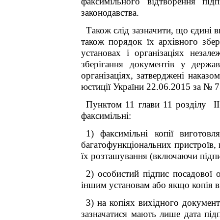
факсимільного відтворення під
законодавства.
Також слід зазначити, що єдині 
також порядок їх архівного збер
установах і організаціях незал
зберігання документів у держав
організаціях, затверджені наказо
юстиції України 22.06.2015 за № 7
Пунктом 11 глави 11 розділу II
факсимільні:
1) факсимільні копії виготов
багатофункціональних пристроїв, 
їх розташування (включаючи підпис
2) особистий підпис посадової 
іншим установам або якщо копія в
3) на копіях вихідного документ
зазначатися мають лише дата підп