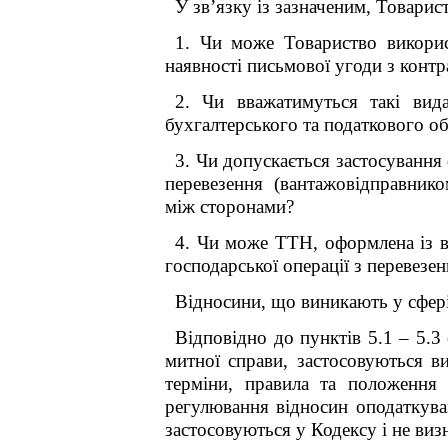
У зв’язку із зазначеним, Товарис
1. Чи може Товариство викорис
наявності письмової угоди з контр
2. Чи вважатимуться такі вид
бухгалтерського та податкового о
3. Чи допускається застосуванн
перевезення (вантажовідправником
між сторонами?
4. Чи може ТТН, оформлена із в
господарської операції з перевезе
Відносини, що виникають у сфері 
Відповідно до пунктів 5.1 – 5.3
митної справи, застосовуються в
терміни, правила та положення 
регулювання відносин оподаткува
застосовуються у Кодексу і не ви