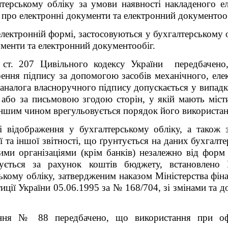
лтерському обліку за умови наявності накладеного е
про електронні документи та електронний документооб
електронній формі, застосовуються у бухгалтерському
ументи та електронний документообіг.
ст. 207 Цивільного кодексу України передбачено
рення підпису за допомогою засобів механічного, еле
аналога власноручного підпису допускається у випад
 або за письмовою згодою сторін, у якій мають міст
 іншим чином врегульовується порядок його використа
і відображення у бухгалтерському обліку, а також 
ї та іншої звітності, що ґрунтується на даних бухгалт
ми організаціями (крім банків) незалежно від форм в
сується за рахунок коштів бюджету, встановлен
ському обліку, затвердженим наказом Міністерства фіна
тиції України 05.06.1995 за № 168/704, зі змінами та
ння № 88 передбачено, що використання при офо