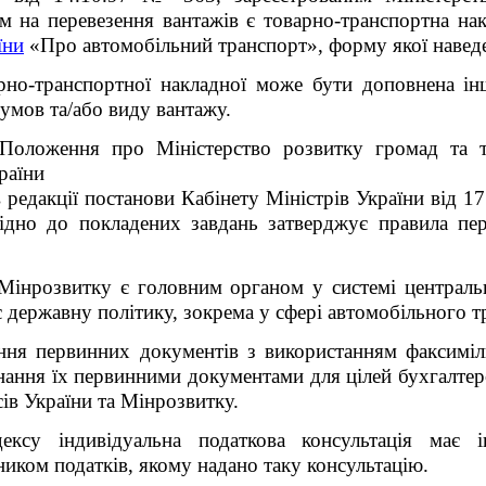
на перевезення вантажів є товарно-транспортна накла
їни
«Про автомобільний транспорт», форму якої наведе
арно-транспортної накладної може бути доповнена і
умов та/або виду вантажу.
Положення про Міністерство розвитку громад та т
раїни
 редакції постанови Кабінету Міністрів України від 1
ідно до покладених завдань затверджує правила пер
Мінрозвитку є головним органом у системі централь
 державну політику, зокрема у сфері автомобільного т
ня первинних документів з використанням факсиміл
знання їх первинними документами для цілей бухгалтер
сів України та Мінрозвитку.
ксу індивідуальна податкова консультація має 
иком податків, якому надано таку консультацію.