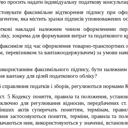
тво просить надати індивідуальну податкову консульта
товувати факсимільне відтворення підпису при офо
агентом, яка містить зразки підписів уповноважених ос
аткові накладні належним чином оформленими пе
бліку, зокрема для формування витрат та податкового 
я факсиміле під час оформлення товарно-транспортних
, перевізником та вантажоодержувачем) за умови наяв
икористанням факсимільного підпису, бути належним
ння вантажу для цілей податкового обліку?
справляння податків і зборів, регулюються нормами Код
 ст. 5 Кодексу поняття, правила та положення, установ
иключно для регулювання відносин, передбачених ст.
інших актів суперечать поняттям, термінам, прав
ння застосовуються поняття, терміни, правила та пол
значаються ним, використовуються у значенні, встанов