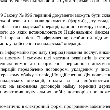
9 Закону № 996 підставою
для бухгалтерського обліку 
. 9 Закону № 996 первинні документи можуть бути склад
зкові реквізити:
назву документа (форми);
дату склад
а обсяг господарської операції, одиницю виміру господ
моги до яких встановлюються Національним банком У
ії і правильність її оформлення;
особистий підпис
асть у здійсненні господарської операції.
 інформацію про дату (період) надання послуг, викон
ми шостим і сьомим цієї частини реквізитів із стор
шенням вимог до оформлення первинного докумен
перацій передбачено договором, укладеним у письм
терському обліку в періоді їх здійснення. Дія положе
одарських операцій, оплата за які здійснюєтьс
нених на виконання договорів найму (оренди) держ
 проектно-вишукувальних робіт; договорів про поже
втоматично в електронній формі програмним забезпече