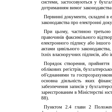
системи, застосовуються у бухга
дотриманням вимог законодавства 
Первинні документи, складені в 
законодавства про електронні док
При цьому, частиною третьою 
правочинів факсимільного відтво
електронного підпису або іншого 
актами цивільного законодавства,
їхніх власноручних підписів, або
Порядок створення, прийняття 
облікових регістрів, бухгалтерсько
об'єднаннями та госпрозрахункови
основна діяльність яких фінан
забезпечення записів у бухгалтер
зареєстрованим в Міністерстві юс
88).
Пунктом 2.4 глави 2 Положе