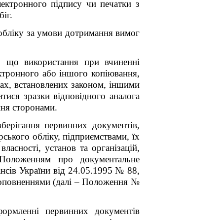
лектронного підпису чи печатки з
іг.
 обліку за умови дотримання вимог
, що використання при вчиненні
ктронного або іншого копіювання,
ках, встановлених законом, іншими
итися зразки відповідного аналога
ння сторонами.
зберігання первинних документів,
ерського обліку, підприємствами, їх
ласності, установ та організацій,
о Положенням про документальне
нсів України від 24.05.1995 № 88,
 доповненнями (далі – Положення №
рмленні первинних документів