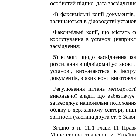
особистий підпис, дата засвідченн
4) факсимільні копії документі
залишаються в діловодстві установи
Факсимільні копії, що містять 
користування в установі (наприк
засвідчення;
5) вимоги щодо засвідчення ко
розсилання в підвідомчі установи
установі, визначаються в інстр
документів, з яких вони виготовл
Регулювання питань методологі
виконавчої влади, що забезпечує
затверджує національні положення
обліку в державному секторі, інш
звітності (частина друга ст. 6 Зак
Згідно з п. 11.1 глави 11 Прав
Міністерства транспорту Україн