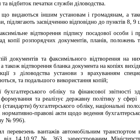
я та відбиток печатки служби діловодства.
в, що видаються іншим установам і громадянам, а так
, підлягають засвідченню відповідно до пунктів 8, 9 ці
факсимільне відтворення підпису посадової особи і 
лад копії розпорядчих документів, планів, положень 
пій документів та факсимільного відтворення на ни
, а також відтворення бланка документа на копіях вихі
укції з діловодства установи з врахуванням специф
яються, та подальшого використання копій;
ї бухгалтерського обліку та фінансової звітності 
 формування та реалізує державну політику у сфері б
 (стандарти) бухгалтерського обліку, національні поло
і нормативно-правові акти щодо ведення бухгалтерсько
ону № 996).
ил перевезень вантажів автомобільним транспортом 
и від 14.10.97 № 363, зареєстрованим Міністерст