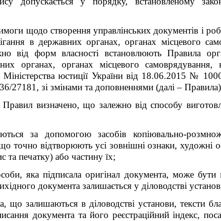
пису допускається у порядку, встановленому зак
вимоги щодо створення управлінських документів і ро
ігання в державних органах, органах місцевого сам
ежно від форм власності встановлюють Правила орган
них органах, органах місцевого самоврядування, 
м Міністерства юстиції України від 18.06.2015 № 1000
36/27181, зі змінами та доповненнями (далі – Правила)
 Правил визначено, що залежно від способу виготовле
ляються за допомогою засобів копіювально-розмнож
що точно відтворюють усі зовнішні ознаки, художні о
 та печатку) або частину їх;
особи, яка підписала оригінал документа, може бути 
ихідного документа залишається у діловодстві установ
а, що залишаються в діловодстві установи, тексти бл
исання документа та його реєстраційний індекс, посад