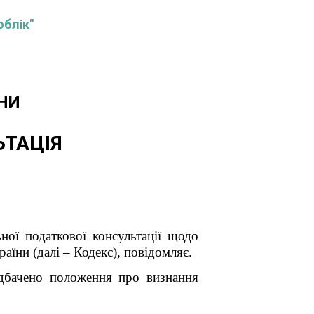
облік"
НИ
ЬТАЦІЯ
ної податкової консультації щодо
аїни (далі – Кодекс), повідомляє.
едбачено положення про визнання