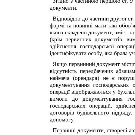
Згідно з частиною першою ст. 
документи.
Відповідно до частини другої ст
формі та повинні мати такі обов’я
якого складено документ;
зміст т
(крім первинних документів, ви
здійснення господарської операц
ідентифікувати особу, яка брала уч
Якщо первинний документ містить
відсутність передбачених абзаца
наймача (орендаря) не є пору
документування господарських о
операції відображаються у бухгал
вимоги до документування госп
господарських операцій, здійс
договорів будівельного підряду,
допомогу.
Первинні документи, створені а