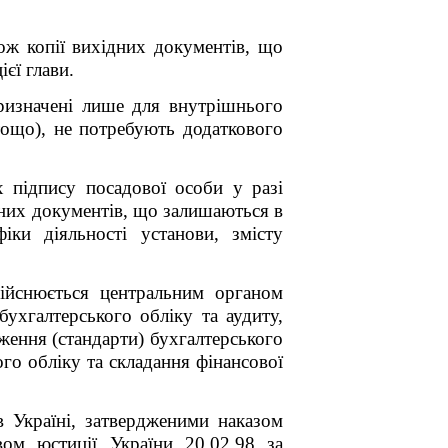
ож копії вихідних документів, що
єї глави.
призначені лише для внутрішнього
тощо), не потребують додаткового
х підпису посадової особи у разі
дних документів, що залишаються в
іки діяльності установи, змісту
здійснюється центральним органом
ухгалтерського обліку та аудиту,
ження (стандарти) бухгалтерського
го обліку та складання фінансової
в Україні, затвердженими наказом
вом юстиції України 20.02.98 за