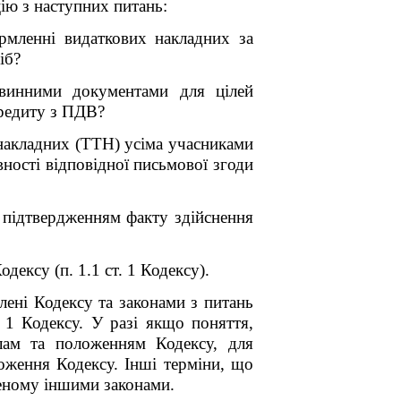
цію з наступних питань:
рмленні видаткових накладних за
іб?
рвинними документами для цілей
кредиту з ПДВ?
 накладних (ТТН) усіма учасниками
ності відповідної письмової згоди
 підтвердженням факту здійснення
ексу (п. 1.1 ст. 1 Кодексу).
лені Кодексу та законами з питань
 1 Кодексу. У разі якщо поняття,
илам та положенням Кодексу, для
оження Кодексу. Інші терміни, що
леному іншими законами.