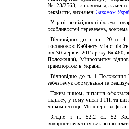
№128/2568, основним документом 
реквізити, визначені
Законом Укра
У разі необхідності форма тов
особливостей перевезень, зокрема 
Відповідно до з п.п. 20 п. 4 
постановою Кабінету Міністрів Ук
від 30 червня 2015 року № 460, в
Положення), Мінрозвитку відпов
транспортом в Україні.
Відповідно до п. 1 Положення 
забезпечує формування та реалізує
Таким чином, питання оформлен
підпису, у тому числі ТТН, та ви
до компетенції Міністерства фінан
Згідно з п. 52.2 ст. 52 Коде
використовуватися виключно платн