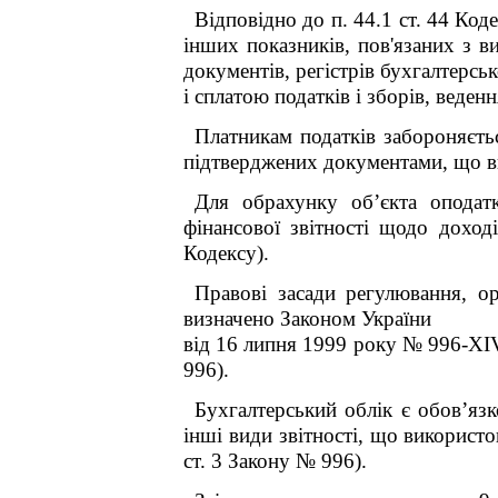
Відповідно до п. 44.1 ст. 44 Код
інших показників, пов'язаних з в
документів, регістрів бухгалтерськ
і сплатою податків і зборів, веде
Платникам податків забороняєтьс
підтверджених документами, що ви
Для обрахунку об’єкта оподатк
фінансової звітності щодо доход
Кодексу).
Правові засади регулювання, орг
визначено Законом України
від 16 липня 1999 року № 996-XIV 
996).
Бухгалтерський облік є обов’язк
інші види звітності, що використ
ст. 3 Закону № 996).