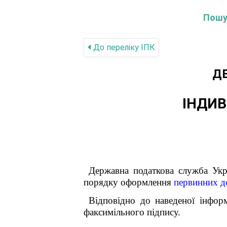
Пошук
До переліку IПК
Д
ІНДИВ
Державна податкова служба Укра
порядку оформлення
первинних д
Відповідно до наведеної інфор
факсимільного підпису.