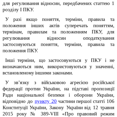
для регулювання
відносин, передбачених
статтею 1
розділу І
ПКУ.
У
разі
якщо
поняття, терміни, правила та
положення
інших
актів
суперечать
поняттям,
термінам, правилам та положенням ПКУ, для
регулювання
відносин
оподаткування
застосовуються
поняття, терміни, правила та
положення ПКУ.
Інші
терміни, що
застосовуються у
ПКУ
і не
визначаються ним, використовуються у значенні,
встановленому
іншими законами.
У зв’язку з військовою
агресією
російської
федерації
протии
України, на підставі
пропозиції
Ради національної
безпеки і оборони України,
відповідно до
пункту 20
частини
першої
статті 106
Конституції
України, Закону України
від 12 травня
2015 року № 389-VІІІ «Про правовий режим