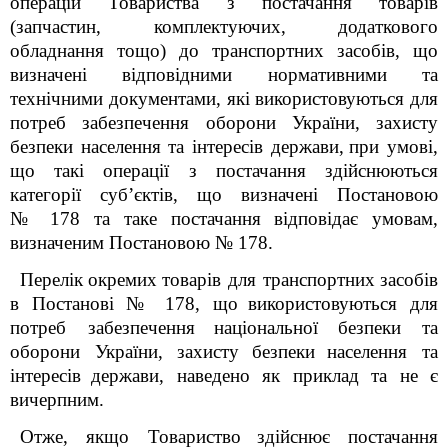
операцій Товариства з постачання товарів
(запчастин, комплектуючих, додаткового
обладнання тощо) до транспортних засобів, що
визначені відповідними нормативними та
технічними документами, які використовуються для
потреб забезпечення оборони України, захисту
безпеки населення та інтересів держави,
при умові,
що такі операції з постачання здійснюються
категорії суб’єктів, що визначені
Постановою
№ 178 та таке постачання відповідає умовам,
визначеним Постановою № 178.
Перелік
окремих
товарів для транспортних
засобів
в Постанові № 178, що
використовуються для
потреб забезпечення
національної
безпеки та
оборони України, захисту
безпеки
населення та
інтересів
держави, наведено як приклад та не є
вичерпним.
Отже, якщо
Товариство
здійснює п
остачання