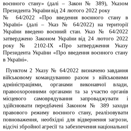
воєнного стану
» (далі – Закон № 389), Указом
Президента України
від 24 лютого 2022 року
№ 64/2022 «Про введення
воєнного стану в
Україні» (далі – Указ № 64/2022) на території
України введено воєнний стан. Указ № 64/2022
затверджено Законом України
від 24 лютого 2022
року № 2102-IX «Про затвердження Указу
Президента України «Про введення
воєнного стану
в Україні».
Пунктом 2 Указу № 64/2022 визначено
завдання
військовому
командуванню разом з військовими
адміністраціями, органами виконавчої
влади,
правоохоронними органами та за участю
органів
місцевого
самоврядування
запроваджувати і
здійснювати
передбачені Законом № 389 заходи
правового режиму воєнного стану, реалізовувати
повноваження, необхідні для відвернення
загрози,
відсічі
збройної
агресії та забезпечення
національної