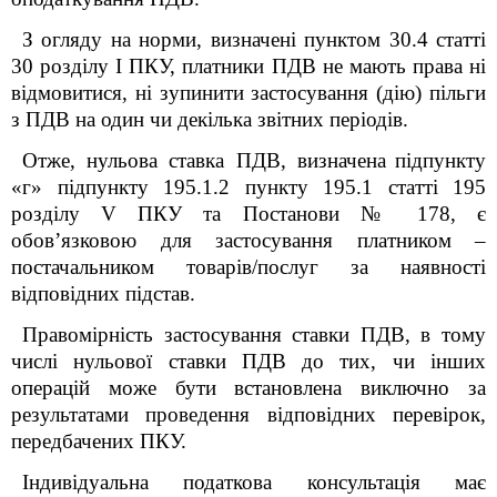
З огляду на норми, визначені пунктом 30.4 статті
30 розділу I ПКУ, платники ПДВ не мають права ні
відмовитися, ні зупинити застосування (дію) пільги
з ПДВ на один чи декілька звітних періодів.
Отже,
нульова ставка ПДВ
, визначен
а
підпункту
«г» підпункту 195.1.2 пункту 195.1 статті 195
розділу V ПКУ та Постанови № 178
,
є
обов’язковою для застосування
платником –
постачальником товарів/послуг за наявності
відповідних підстав.
Правомірність застосування ставки ПДВ
, в тому
числі нульової ставки ПДВ
до тих, чи інших
операцій може бути встановлена виключно за
результатами проведення відповідних перевірок,
передбачених ПКУ.
Індивідуальна податкова консультація має