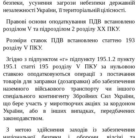
безпеки, усунення
загрози
небезпеки
державній
незалежності
України, її
територіальній
цілісності.
Правові
основи
оподаткування ПДВ встановлено
розділом V та підрозділом 2 розділу ХХ ПКУ.
Розміри ставок ПДВ встановлено статтею 193
розділу V ПКУ.
Згідно з підпунктом «г» підпункту 195.1.2 пункту
195.1 статті 195 розділу V ПКУ
за нульовою
ставкою
оподатковуються
операції з постачання
товарів для заправки (дозаправки) або
забезпечення
наземного військового транспорту чи
іншого
спеціального контингенту Збройних Сил України,
що
бере участь у миротворчих
акціях за кордоном
України, або в інших
випадках, передбачених
законодавством.
З метою здійснення
заходів
із
забезпечення
національної
безпеки і оборони, відсічі та