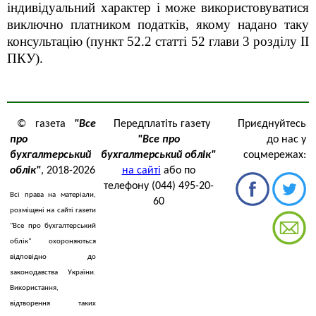
індивідуальний характер і може використовуватися
виключно платником податків, якому надано таку
консультацію (пункт 52.2 статті 52 глави 3 розділу ІІ
ПКУ).
© газета
"Все
Передплатіть газету
Приєднуйтесь
про
"Все про
до нас у
бухгалтерський
бухгалтерський облік"
соцмережах:
облік"
, 2018-2026
на сайті
або по
телефону (044) 495-20-
Всі права на матеріали,
60
розміщені на сайті газети
"Все про бухгалтерський
облік" охороняються
відповідно до
законодавства України.
Використання,
відтворення таких