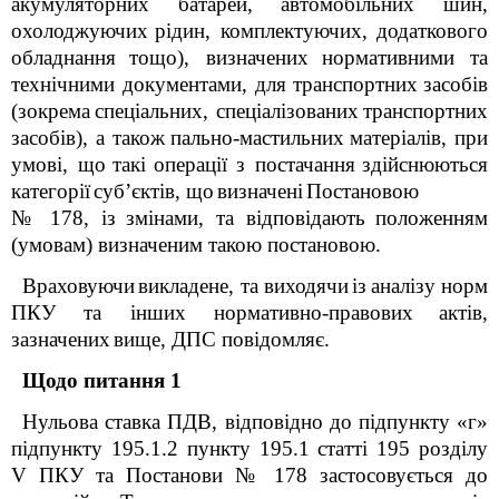
акумуляторних батарей, автомобільних шин,
охолоджуючих
рідин, комплектуючих, додаткового
обладнання
тощо), визначених
нормативними та
технічними документами, для транспортних
засобів
(зокрема
спеціальних, спеціалізованих
транспортних
засобів), а також
пально-мастильних
матеріалів, при
умові, що
такі
операції з постачання
здійснюються
категорії
суб’єктів, що
визначені
Постановою
№ 178, із
змінами, та відповідають
положенням
(умовам) визначеним такою постановою.
Враховуючи
викладене, та виходячи
із
аналізу норм
ПКУ
та інших нормативно-правових
актів,
зазначених
вище, ДПС повідомляє.
Щодо питання 1
Нульова ставка ПДВ, відповідно до
підпункту «г»
підпункту 195.1.2 пункту 195.1 статті 195 розділу
V ПКУ та Постанови № 178 застосовується до