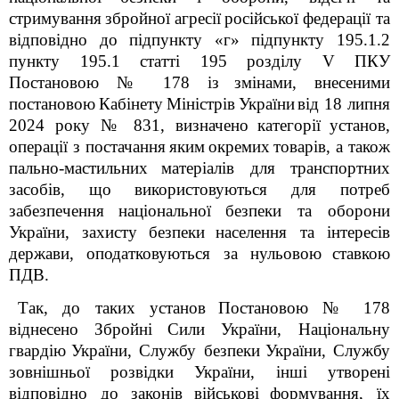
стримування
збройної
агресії
російської
федерації та
відповідно до підпункту «г» підпункту 195.1.2
пункту 195.1 статті 195 розділу V ПКУ
Постановою № 178 із
змінами, внесеними
постановою
Кабінету
Міністрів
України
від 18 липня
2024 року № 831, визначено
категорії
установ,
операції з постачання
яким
окремих
товарів, а також
пально-мастильних
матеріалів для транспортних
засобів, що
використовуються для потреб
забезпечення
національної
безпеки та оборони
України, захисту
безпеки
населення та інтересів
держави, оподатковуються за нульовою
ставкою
ПДВ.
Так, до таких установ
Постановою № 178
віднесено
Збройні
Сили
України, Національну
гвардію
України, Службу безпеки
України, Службу
зовнішньої
розвідки
України, інші
утворені
відповідно до законів
військові
формування, їх