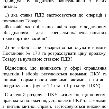
індивідуальну податкову консультацію з таких
питань:
1) яка ставка ПДВ застосовується до операції з
постачання Товарів
військовій частині, якщо такі товари є додатковим
обладнанням для спеціальних/спеціалізованих
транспортних засобів?
2) ч
и зобов’язане Товариство застосувати
вимоги
Постанови № 178
та розраховувати ціну продажу
Товару за нульовою ставкою ПДВ
?
Відносини, що виникають у сфері справляння
податків і зборів регулюються нормами ПКУ та
іншими нормативно-правовими актами з питань
оподаткування (пункт 1.1 статті 1 розділу І ПКУ).
Статтею 5
розділу І
ПКУ визначено, що
поняття,
правила та положення,
установлені
ПКУ
та законами
з питань
митної
справи, застосовуються
виключно