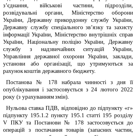
з’єднання, військові
частини, підрозділи,
розвідувальні
органи, Міністерство
оборони
України, Державну
прикордонну службу України,
Державну службу спеціального
зв’язку та захисту
інформації
України, Міністерство
внутрішніх справ
України, Національну
поліцію
України, Державну
службу з надзвичайних
ситуацій
України,
Управління
державної
охорони
України, заклади,
установи або
організації, що
утримуються за
рахунок
коштів державного бюджету.
Постанова № 178 набрала чинності з дня її
опублікування і застосовується з 24 лютого 2022
року (з урахуванням
змін).
Нульова ставка ПДВ, відповідно до підпункту «г»
підпункту 195.1.2 пункту 195.1 статті 195 розділу
V ПКУ та Постанови № 178 застосовується до
операцій з постачання
товарів (запасних
частин,