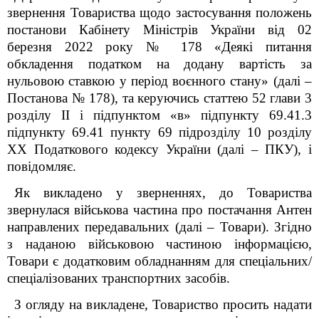
звернення Товариства
щодо застосування положень
постанови Кабінету Міністрів України від 02
березня 2022 року № 178 «Деякі питання
обкладення податком на додану вартість за
нульовою ставкою у період воєнного стану» (далі –
Постанова № 178),
та керуючись статтею 52 глави 3
розділу ІІ і
підпунктом «в» підпункту 69.41.3
підпункту 69.41 пункту 69 підрозділу 10 розділу
ХХ
Податкового кодексу України (далі – ПКУ), і
повідомляє.
Як викладено у зверненн
ях
,
до Товариства
звернулася військова частина про постачання Антен
направлених передавальних (далі – Товари). Згідно
з наданою військовою частиною інформацією,
Товари є додатковим обладнанням для спеціальних/
спеціалізованих транспортних засобів
.
З огляду на викладене, Товариство просить надати