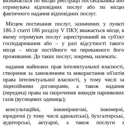
визначається по місцю реєстрації постачальника або
отримувача відповідних послуг або по місцю
фактичного надання відповідних послуг.
Місцем постачання послуг, зазначених у пункті
186.3 статті 186 розділу V ПКУ, вважається місце, в
якому отримувач послуг зареєстрований як суб'єкт
господарювання або – у разі відсутності такого
місця – місце постійного чи переважного його
проживання.
До таких послуг, зокрема, належать:
надання майнових прав інтелектуальної власності,
створення за замовленням та використання об'єктів
права інтелектуальної власності, у тому числі за
ліцензійними договорами, а також надання
(передача) права на скорочення викидів парникових
газів (вуглецевих одиниць);
консультаційні, інжинірингові, інженерні,
юридичні (у тому числі адвокатські), бухгалтерські,
аудиторські, актуарні, а також послуги з