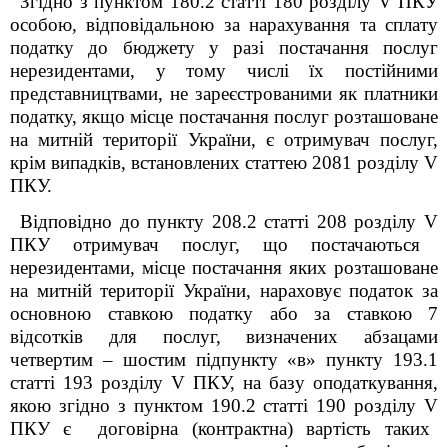
Згідно з пунктом 180.2 статті 180 розділу V ПКУ
особою, відповідальною за нарахування та сплату
податку до бюджету у разі постачання послуг
нерезидентами, у тому числі їх постійними
представництвами, не зареєстрованими як платники
податку, якщо місце постачання послуг розташоване
на митній території України, є отримувач послуг,
крім випадків, встановлених статтею 208
1
розділу V
ПКУ.
Відповідно до пункту 208.2 статті 208 розділу
V
ПКУ отримувач послуг, що постачаються
нерезидентами, місце постачання яких розташоване
на митній території України, нараховує податок за
основною ставкою податку або за ставкою 7
відсотків для послуг, визначених абзацами
четвертим – шостим підпункту «в» пункту 193.1
статті 193 розділу
V
ПКУ, на базу оподаткування,
якою згідно з пунктом 190.2 статті 190 розділу
V
ПКУ є договірна (контрактна) вартість таких