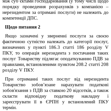
між суб’єктами господарювання (у тому числі щодо
порядку проведення розрахунків з компанією –
нерезидентом за отримані послуги) не належить до
компетенції ДПС.
Щодо питання 2
Якщо зазначені у зверненні послуги
за своєю
фактичною сутністю належать до категорії послуг,
визначених у
пункті 186.3 статті 186 розділу V
ПКУ,
то операція нерезидента з постачання таких
послуг Товариству підлягає оподаткуванню ПДВ за
правилами, встановленими пунктом 208.2 статті 208
розділу
V
ПКУ.
П
ри отриманні таких послуг від нерезидента
Товариство
зобов’язане нарахувати податкові
зобов'язання з ПДВ за ставкою 20 відсотків, а також
скласти відповідну податкову накладну і
зареєструвати її в ЄРПН у встановлений ПКУ
термін.