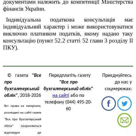
документами належить до компетенції Міністерства
фінансів України.
Індивідуальна податкова консультація має
індивідуальний характер і може використовуватися
виключно платником податків, якому
надано таку
консультацію (пункт 52.2 статті 52 глави 3 розділу ІІ
ПКУ).
© газета
"Все
Передплатіть газету
Приєднуйтесь
про
"Все про
до нас у
бухгалтерський
бухгалтерський облік"
соцмережах:
облік"
, 2018-2026
на сайті
або по
телефону (044) 495-20-
Всі права на матеріали,
60
розміщені на сайті газети
"Все про бухгалтерський
облік" охороняються
відповідно до