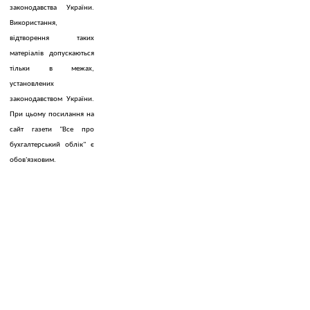
законодавства України.
Використання,
відтворення таких
матеріалів допускаються
тільки в межах,
установлених
законодавством України.
При цьому посилання на
сайт газети "Все про
бухгалтерський облік" є
обов'язковим.