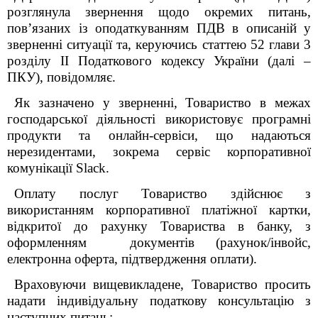
розглянула звернення
щодо окремих питань,
пов’язаних із оподаткуванням ПДВ в описаній у
зверненні ситуації та, керуючись статтею 52 глави 3
розділу ІІ Податкового кодексу України (далі –
ПКУ), повідомляє.
Як зазначено у зверненні,
Товариство
в межах
господарської діяльності використовує програмні
продукти та онлайн-сервіси, що надаються
нерезидентами, зокрема сервіс корпоративної
комунікації
Slack
.
Оплату послуг Товариство здійснює з
використанням корпоративної платіжної картки,
відкритої до рахунку Товариства в банку, з
оформленням документів (рахунок/інвойс,
електронна оферта, підтвердження оплати).
Враховуючи вищевикладене,
Товариство
просить
надати індивідуальну податкову консультацію з
наступних питань: