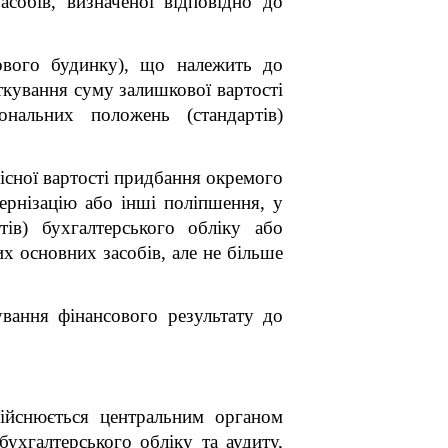
асобів, визначеної відповідно до
ового будинку), що належить до
ткування суму залишкової вартості
ональних положень (стандартів)
існої вартості придбання окремого
ернізацію або інші поліпшення, у
ів) бухгалтерського обліку або
их основних засобів, але не більше
вання фінансового результату до
здійснюється центральним органом
ухгалтерського обліку та аудиту,