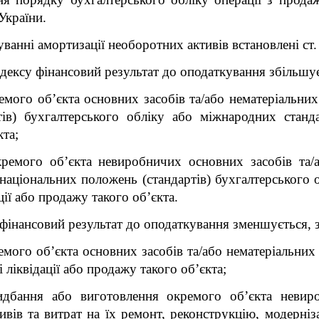
України.
уванні амортизації необоротних активів встановлені ст.
одексу фінансовий результат до оподаткування збільшує
емого об’єкта основних засобів та/або нематеріальних 
ів) бухгалтерського обліку або міжнародних стандар
кта;
кремого об’єкта невиробничих основних засобів та/
о національних положень (стандартів) бухгалтерського 
ації або продажу такого об’єкта.
у фінансовий результат до оподаткування зменшується, 
емого об’єкта основних засобів та/або нематеріальних 
і ліквідації або продажу такого об’єкта;
идбання або виготовлення окремого об’єкта невир
вів та витрат на їх ремонт, реконструкцію, модерні