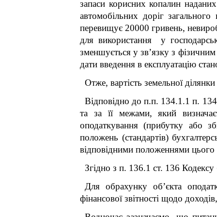
запаси корисних копалин наданих 
автомобільних доріг загального к
перевищує 20000 гривень, невироб
для використання у господарськ
зменшується у зв’язку з фізичним
дати введення в експлуатацію стан
Отже, вартість земельної ділянки
Відповідно до п.п. 134.1.1 п. 13
та за її межами, який визнача
оподаткування (прибутку або зб
положень (стандартів) бухгалтерсь
відповідними положеннями цього 
Згідно з п. 136.1 ст. 136 Кодексу
Для обрахунку об’єкта оподатк
фінансової звітності щодо доходів,
Водночас зазначаємо, що питанн