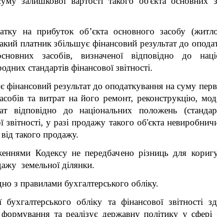
уму залишкової вартості такого об'єкта основних з
атку на прибуток об’єкта основного засобу (житл
акий платник збільшує фінансовий результат до опода
сновних засобів, визначеної відповідно до наці
одних стандартів фінансової звітності.
є фінансовий результат до оподаткування на суму перв
асобів та витрат на його ремонт, реконструкцію, мод
ат відповідно до національних положень (стандарт
 звітності, у разі продажу такого об'єкта невиробнич
від такого продажу.
еннями Кодексу не передбачено різниць для коригу
дажу земельної ділянки.
дно з правилами бухгалтерського обліку.
ї бухгалтерського обліку та фінансової звітності 
 формування та реалізує державну політику у сфері б