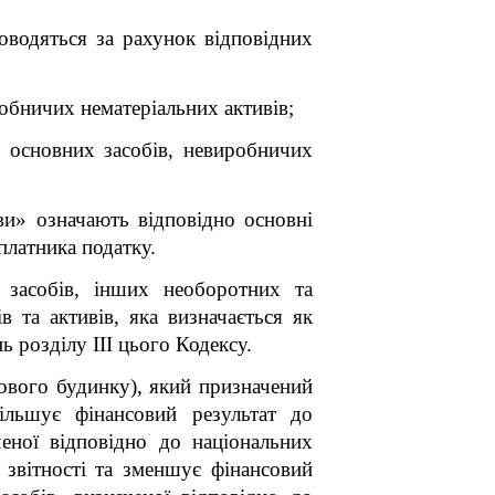
роводяться за рахунок відповідних
обничих нематеріальних активів;
х основних засобів, невиробничих
ви» означають відповідно основні
платника податку.
 засобів, інших необоротних та
в та активів, яка визначається як
 розділу III цього Кодексу.
ового будинку), який призначений
більшує фінансовий результат до
ченої відповідно до національних
 звітності та зменшує фінансовий