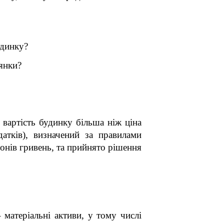
удинку?
лянки?
 вартість будинку більша ніж ціна
атків), визначений за правилами
йонів гривень, та прийнято рішення
 матеріальні активи, у тому числі