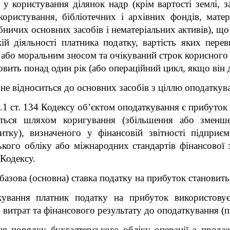
у користування ділянок надр (крім вартості землі, з
ористування, бібліотечних і архівних фондів, матер
ничих основних засобів і нематеріальних активів), щ
ій діяльності платника податку, вартість яких пере
 або моральним зносом та очікуваний строк корисного в
овить понад один рік (або операційний цикл, якщо він 
 не відноситься до основних засобів з ціллю оподаткув
4.1 ст. 134 Кодексу об’єктом оподаткування є прибуто
ється шляхом коригування (збільшення або зменше
итку), визначеного у фінансовій звітності підприєм
кого обліку або міжнародних стандартів фінансової зв
Кодексу.
 базова (основна) ставка податку на прибуток становить
ування платник податку на прибуток використовує
 витрат та фінансового результату до оподаткування (п.
я порядку бухгалтерського обліку операції з прода