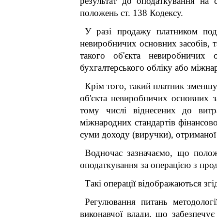
результат до оподаткування на с
положень ст. 138 Кодексу.
У разі продажу платником под
невиробничих основних засобів, т
такого об'єкта невиробничих о
бухгалтерського обліку або міжнар
Крім того, такий платник зменшу
об'єкта невиробничих основних з
тому числі віднесених до витр
міжнародних стандартів фінансової
суми доходу (виручки), отриманої 
Водночас зазначаємо, що полож
оподаткування за операцією з про
Такі операції відображаються згі
Регулювання питань методологі
виконавчої влади, що забезпечує