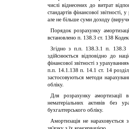
числі віднесених до витрат відп
стандартів фінансової звітності, 
але не більше суми доходу (виручк
Порядок розрахунку амортизації
встановлено п. 138.3 ст. 138 Кодек
Згідно з п.п. 138.3.1 п. 138.3
здійснюється відповідно до нац
фінансової звітності з урахуванн
п.п. 14.1.138 п. 14.1 ст. 14 розд
застосовуються методи нарахуван
обліку.
Для розрахунку амортизації в
нематеріальних активів без ур
бухгалтерського обліку.
Амортизація не нараховується з
зв'язку з їх консервацією.