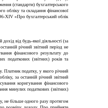
ження (стандарти) бухгалтерського
го обліку та складання фінансової
996-XIV «Про бухгалтерський облік
 дохід від будь-якої діяльності (за
останній річний звітний період не
вання фінансового результату до
их податкових (звітних) років та
лу. Платник податку, у якого річний
бліку, за останній річний звітний
сування коригування фінансового
вання минулих податкових (звітних)
лу, не більше одного разу протягом
одо розміру доходу. Про прийняте