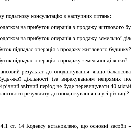
у податкову консультацію з наступних питань:
податком на прибуток операція з продажу житлового б
податком на прибуток операція з продажу земельної ді
ибуток підпадає операція з продажу житлового будинку?
буток підпадає операція з продажу земельної ділянки?
нансовий результат до оподаткування, якщо балансова
дь-якої діяльності (за вирахуванням непрямих под
ій річний звітний період не буде перевищувати 40 міль
ансового результату до оподаткування на усі різниці?
14.1 ст. 14 Кодексу встановлено, що основні засоби –