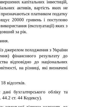
авершених капітальних інвестицій,
іальних активів, вартість яких не
о призначаються платником податку
вищує 20000 гривень і поступово
икористання (експлуатації) яких з
довший за рік.
ання.
к із джерелом походження з України
ння) фінансового результату до
ства відповідно до національних
ітності, на різниці, які визначені
 18 відсотків.
 дані бухгалтерського обліку та
 44.2 ст. 44 Кодексу).
жу земельної ділянки належить до