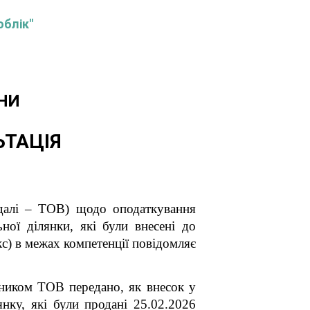
облік"
НИ
ЬТАЦІЯ
(далі – ТОВ) щодо оподаткування
ої ділянки, які були внесені до
кс) в межах компетенції повідомляє
вником ТОВ передано, як внесок у
нку, які були продані 25.02.2026