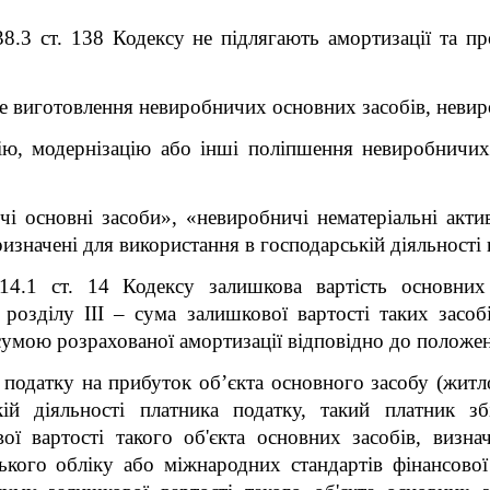
38.3 ст. 138 Кодексу не підлягають амортизації та п
не виготовлення невиробничих основних засобів, невир
цію, модернізацію або інші поліпшення невиробничи
і основні засоби», «невиробничі нематеріальні акти
ризначені для використання в господарській діяльності 
 14.1 ст. 14 Кодексу залишкова вартість основних
 розділу III – сума залишкової вартості таких засобі
сумою розрахованої амортизації відповідно до положень
 податку на прибуток об’єкта основного засобу (житл
ій діяльності платника податку, такий платник з
ї вартості такого об'єкта основних засобів, визна
ського обліку або міжнародних стандартів фінансової