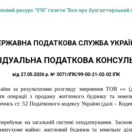
овий ресурс "ІПК" газети "Все про бухгалтерський 
ЕРЖАВНА ПОДАТКОВА СЛУЖБА УКРАЇ
ІДУАЛЬНА ПОДАТКОВА КОНСУЛ
від 27.05.2026 р. № 3071/ІПК/99-00-21-02-02 ІПК
аїни за результатами розгляду звернення ТОВ «» 
тв операції з продажу житлового будинку та земельн
ючись ст. 52 Податкового кодексу України (далі – Коде
перебуває на загальній системі оподаткування. Засно
нерухоме майно: житловий будинок та земельну діля