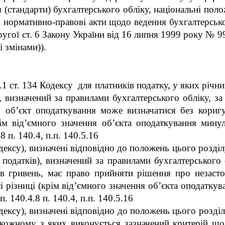
 (стандарти) бухгалтерського обліку, національні поло
і нормативно-правові акти щодо ведення бухгалтерсько
другої ст. 6 Закону України від 16 липня 1999 року № 
і змінами)).
.1 ст. 134 Кодексу для платників податку, у яких річний
 визначений за правилами бухгалтерського обліку, за 
, об’єкт оподаткування може визначатися без коригу
рім від’ємного значення об’єкта оподаткування минул
8 п. 140.4, п.п. 140.5.16
одексу), визначені відповідно до положень цього розді
податків), визначений за правилами бухгалтерського о
ів гривень, має право прийняти рішення про незасто
і різниці (крім від’ємного значення об’єкта оподатку
. 140.4.8 п. 140.4, п.п. 140.5.16
Кодексу), визначені відповідно до положень цього розді
у кожному з яких виконується зазначений критерій щ