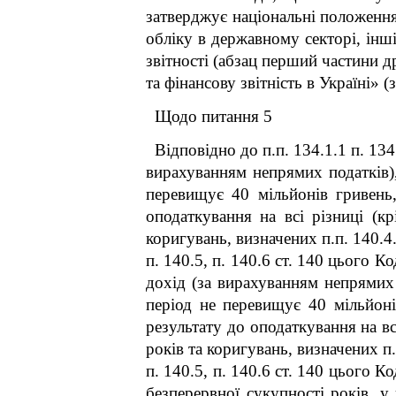
затверджує національні положення
обліку в державному секторі, інш
звітності (абзац перший частини 
та фінансову звітність в Україні» (з
Щодо питання 5
Відповідно до п.п. 134.1.1 п. 134
вирахуванням непрямих податків),
перевищує 40 мільйонів гривень
оподаткування на всі різниці (к
коригувань, визначених п.п. 140.4.
п. 140.5, п. 140.6 ст. 140 цього К
дохід (за вирахуванням непрямих 
період не перевищує 40 мільйон
результату до оподаткування на вс
років та коригувань, визначених п.п
п. 140.5, п. 140.6 ст. 140 цього 
безперервної сукупності років, 