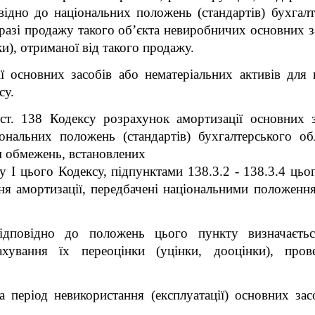
овідно до національних положень (стандартів) бухгал
у разі продажу такого об’єкта невиробничих основних з
и), отриманої від такого продажу.
 основних засобів або нематеріальних активів для 
су.
 ст. 138 Кодексу розрахунок амортизації основних з
іональних положень (стандартів) бухгалтерського об
ям обмежень, встановлених
ілу I цього Кодексу, підпунктами 138.3.2 - 138.3.4 ц
ня амортизації, передбачені національними положення
ідповідно до положень цього пункту визначаєтьс
ахування їх переоцінки (уцінки, дооцінки), про
а період невикористання (експлуатації) основних зас