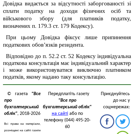
Довідка видається за відсутності заборгованості зі
сплати податку на доходи фізичних осіб та
військового збору (для платників податку,
визначених п. 179.3 ст. 179 Кодексу).
При цьому Довідка фіксує лише припинення
податкових обов’язків резидента.
Відповідно до п. 52.2 ст. 52 Кодексу індивідуальна
податкова консультація має індивідуальний характер
і може використовуватися виключно платником
податків, якому надано таку консультацію.
© газета
"Все
Передплатіть газету
Приєднуйтесь
про
"Все про
до нас у
бухгалтерський
бухгалтерський облік"
соцмережах:
облік"
, 2018-2026
на сайті
або по
телефону (044) 495-20-
Всі права на матеріали,
60
розміщені на сайті газети