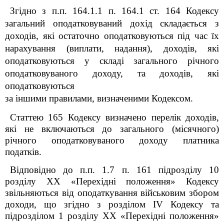
Згідно з п.п. 164.1.1 п. 164.1 ст. 164 Кодексу
загальний оподатковуваний дохід складається з
доходів, які остаточно оподатковуються під час їх
нарахування (виплати, надання), доходів, які
оподатковуються у складі загального річного
оподатковуваного доходу, та доходів, які
оподатковуються
за іншими правилами, визначеними Кодексом.
Статтею 165 Кодексу визначено перелік доходів,
які не включаються до загального (місячного)
річного оподатковуваного доходу платника
податків.
Відповідно до п.п. 1.7 п. 16
1
підрозділу 10
розділу
XX
«Перехідні положення» Кодексу
звільняються від оподаткування військовим збором
доходи, що згідно з розділом
IV
Кодексу та
підрозділом 1 розділу
XX
«Перехідні положення»