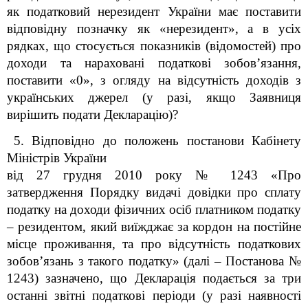
як податковий нерезидент України має поставити
відповідну позначку як «нерезидент», а в усіх
рядках, що стосується показників (відомостей) про
доходи та нараховані податкові зобов’язання,
поставити «0», з огляду на відсутність доходів з
українських джерел (у разі, якщо Заявниця
вирішить подати Декларацію)?
5. Відповідно до положень постанови Кабінету
Міністрів України
від 27 грудня 2010 року № 1243 «Про
затвердження Порядку видачі довідки про сплату
податку на доходи фізичних осіб платником податку
– резидентом, який виїжджає за кордон на постійне
місце проживання, та про відсутність податкових
зобов’язань з такого податку» (далі – Постанова №
1243) зазначено, що Декларація подається за три
останні звітні податкові періоди (у разі наявності