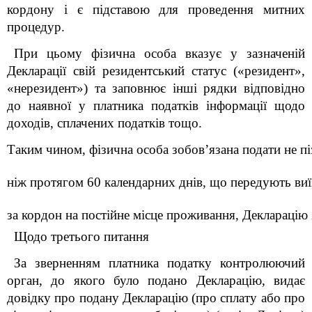
кордону і є підставою для проведення митних
процедур.
При цьому
фізична особа вказує у
зазначеній
Д
екларації свій резидентський статус («резидент»,
«нерезидент»)
та заповнює інші рядки відповідно
до наявної у платника податків інформації щодо
доходів, сплачених податків тощо
.
Таким чином, фізична особа зобов’язана подати 
не п
ніж протягом 60 календарних днів, що передують виї
за кордон на постійне місце проживання
, Декларацію 
Щодо третього питання
За зверненням платника податку контролюючий
орган, до якого було подано Декларацію, видає
довідку про подану Декларацію (про сплату або про