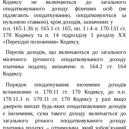
Кодексу не включаються до загального
оподатковуваного доходу фізичних осіб (не
підлягають оподаткуванню, оподатковуються за
нульовою ставкою), крім доходів, зазначених у
п.п. 165.1.36 п. 165.1 ст. 165, пп. 3 і 4 п. 170.13
1
ст.
170 Кодексу та п. 14 підрозділу 1 розділу
XX
«Перехідні положення» Кодексу.
Перелік доходів, що включаються до загального
місячного (річного) оподатковуваного доходу
платника податку, визначено п. 164.2 ст. 164
Кодексу
.
Порядок о
податкування іноземних доходів
встановлено п. 170.11 ст. 170 Кодексу
, до п.п.
170.11.1
п. 170.11 ст. 170 Кодексу
у разі якщо
джерело виплат будь-яких оподатковуваних доходів
є іноземним, сума такого доходу включається до
загального річного оподатковуваного доходу
платника податку – отримувача, який зобов’язаний