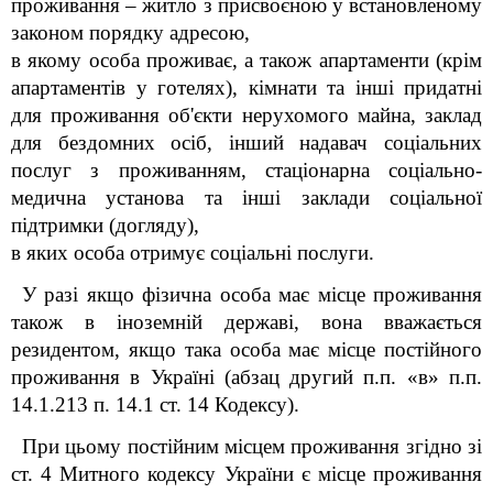
проживання – житло з присвоєною у встановленому
законом порядку адресою,
в якому особа проживає, а також апартаменти (крім
апартаментів у готелях), кімнати та інші придатні
для проживання об'єкти нерухомого майна, заклад
для бездомних осіб, інший надавач соціальних
послуг з проживанням, стаціонарна соціально-
медична установа та інші заклади соціальної
підтримки (догляду),
в яких особа отримує соціальні послуги.
У разі якщо фізична особа має місце проживання
також в іноземній державі, вона вважається
резидентом, якщо така особа має місце постійного
проживання в
Україні (абзац другий п.п. «в» п.п.
14.1.213 п. 14.1 ст. 14 Кодексу).
При цьому постійним місцем проживання згідно зі
ст. 4 Митного кодексу України є місце проживання