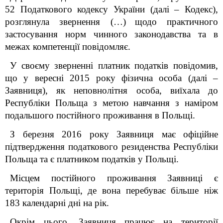
52 Податкового кодексу України
(далі –
Кодекс
),
розглянула
звернення (…)
щодо практичного
застосування норм чинного законодавства та в
межах компетенції повідомляє.
У своєму зверненні платник податків повідомив,
що у вересні 2015 року фізична особа (далі –
Заявниця), як неповнолітня особа, виїхала до
Республіки Польща з метою навчання з наміром
подальшого постійного проживання в Польщі.
З березня 2016 року Заявниця має офіційне
підтвердження податкового резиденства Республіки
Польща та є платником податків у Польщі.
Місцем постійного проживання Заявниці є
територія Польщі, де вона перебуває більше ніж
183 календарні дні на рік.
Окрім цього, Заявниця працює на території