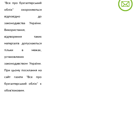
"Все про бухгалтерський
облік" охороняються
відповідно до
законодавства України.
Використання,
відтворення таких
матеріалів допускаються
тільки в межах,
установлених
законодавством України.
При цьому посилання на
сайт газети "Все про
бухгалтерський облік" є
обов'язковим.