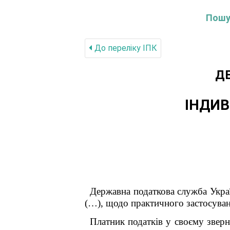
Пошук
До переліку IПК
Д
ІНДИВ
Державна податкова служба Украї
(…)
, щодо практичного застосуван
Платник податків у своєму звер