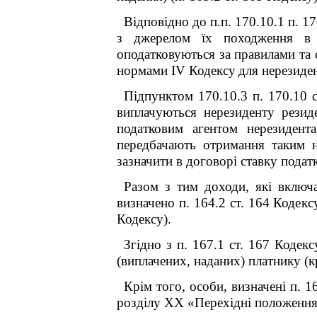
Відповідно до п.п. 170.10.1 п. 1
з джерелом їх походження в У
оподатковуються за правилами та 
нормами IV
Кодексу
для нерезиден
Підпунктом 170.10.3 п. 170.10 
виплачуються нерезиденту рези
податковим агентом нерезидент
передбачають отримання таким н
зазначити в договорі ставку подат
Разом з тим доходи, які включа
визначено п. 164.2 ст. 164 Кодексу
Кодексу).
Згідно з п. 167.1 ст. 167 Кодекс
(виплачених, наданих) платнику (к
Крім того, особи, визначені п. 1
розділу XX «Перехідні положення