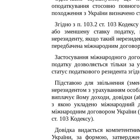
оподаткування стосовно повного
походження з України визначено ст
Згідно з п. 103.2 ст. 103 Кодекс
або зменшену ставку податку, 
нерезиденту, якщо такий нерезиде
передбачена міжнародним договоро
Застосування міжнародного догов
податку дозволяється тільки за 
статус податкового резидента згідн
Підставою для звільнення (зме
нерезидентом з урахуванням особли
виплачує йому доходи, довідки (аб
з якою укладено міжнародний д
міжнародним договором України (
ст. 103 Кодексу).
Довідка видається компетентни
України, за формою, затвердже