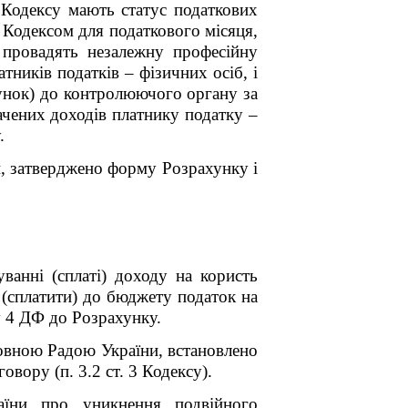
о Кодексу мають статус податкових
і Кодексом для податкового місяця,
 провадять незалежну професійну
тників податків – фізичних осіб, і
хунок)
до контролюючого органу за
ачених доходів платнику податку –
.
и, затверджено форму Розрахунку і
уванні
(сплаті) доходу на користь
 (сплатити) до бюджету податок на
ку 4 ДФ до Розрахунку
.
ховною Радою України, встановлено
вору (п. 3.2 ст. 3 Кодексу).
аїни про уникнення подвійного