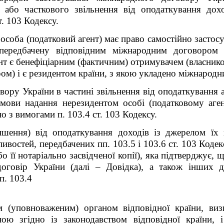
 або часткового звільнення від оподаткування дохо
. 103 Кодексу.
у особа (податковий агент) має право самостійно застос
передбачену відповідним міжнародним договором
нт є бенефіціарним (фактичним) отримувачем (власник
м) і є резидентом країни, з якою укладено міжнародни
ору України в частині звільнення від оподаткування 
умови надання нерезидентом особі (податковому аге
о з вимогами п. 103.4 ст. 103 Кодексу.
ншення) від оподаткування доходів із джерелом їх
востей, передбачених пп. 103.5 і 103.6 ст. 103 Кодекс
о її нотаріально засвідченої копії), яка підтверджує, 
оговір України (далі –
Д
овідка), а також інших 
п. 103.4
м (уповноваженим) органом відповідної країни, в
ною згідно із законодавством відповідної країни,