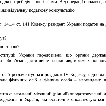
 для потреб діяльності фірми. Від операції продавець
 індивідуальну податкову консультацію
1 п. 141.4 ст. 141 Кодексу резидент України податок на
чує?
ності і як?
титуції України передбачено, що органи держав
и зобов’язані діяти лише на підставі, в межах повнов
.
 осіб регламентується розділом IV
Кодексу
, відповід
оди фізичних осіб є фізична особа – нерезидент, 
нта є: загальний місячний (річний) оподатковуваний 
ходження в Україні, які остаточно оподатковуються 
).