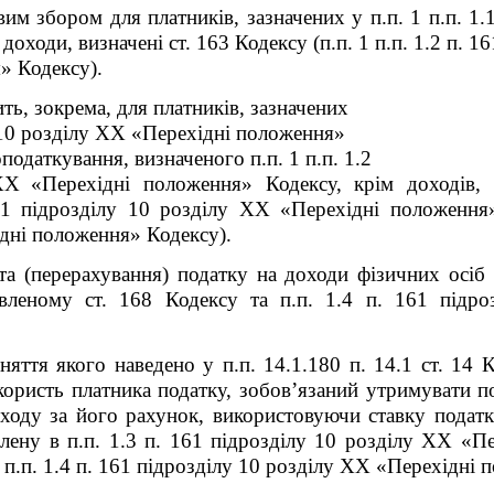
им збором для платників, зазначених у п.п. 1 п.п. 1.1
є доходи, визначені ст. 163 Кодексу (п.п. 1 п.п. 1.2 п. 16
я»
Кодексу).
ть, зокрема, для платників, зазначених
10 розділу
XX
«Перехідні положення»
оподаткування, визначеного п.п. 1 п.п. 1.2
XX
«Перехідні положення»
Кодексу, крім доходів,
1
підрозділу 10 розділу
XX
«Перехідні положенн
дні положення»
Кодексу).
та (перерахування) податку на доходи фізичних осіб
овленому ст. 168
Кодексу
та п.п. 1.4 п.
16
1
підро
няття якого наведено у п.п. 14.1.180 п. 14.1 ст. 14
К
користь платника податку, зобов’язаний утримувати п
оходу за його рахунок, використовуючи ставку податк
лену в п.п. 1.3 п. 16
1
підрозділу 10 розділу XX «П
 п.п. 1.4 п. 16
1
підрозділу 10 розділу XX «Перехідні