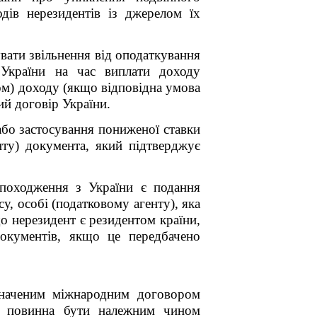
дів нерезидентів із джерелом їх
увати звільнення від оподаткування
 України на час виплати доходу
ом) доходу (якщо відповідна умова
й договір України.
або застосування пониженої ставки
нту) документа, який підтверджує
 походження з України є подання
у, особі (податковому агенту), яка
що нерезидент є резидентом країни,
документів, якщо це передбачено
изначеним міжнародним договором
 і повинна бути належним чином