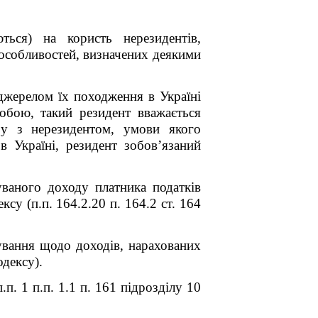
ься) на користь нерезидентів,
 особливостей, визначених деякими
джерелом їх походження в Україні
бою, такий резидент вважається
ру з нерезидентом, умови якого
 Україні, резидент зобов’язаний
уваного доходу платника податків
ксу (п.п. 164.2.20 п. 164.2 ст. 164
вання щодо доходів, нарахованих
одексу).
п.п. 1 п.п. 1.1 п. 16
1
підрозділу 10