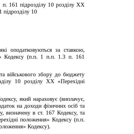
 п. 16
1
підрозділу 10 розділу
XX
1
підрозділу 10
 які оподатковуються за ставкою,
я»
Кодексу
(п.п. 1 п.п. 1.3 п. 16
1
 та військового збору до бюджету
зділу 10 розділу XX
«Перехідні
одексу
, який нараховує (виплачує,
одаток на доходи фізичних осіб та
у, визначену в ст. 167
Кодексу
, та
ерехідні положення»
Кодексу
(п.п.
 положення»
Кодексу
).