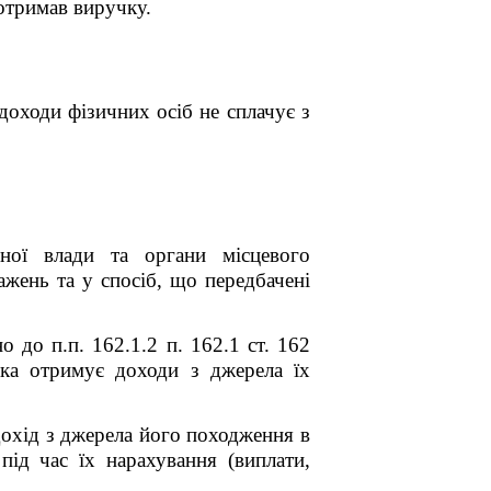
 отримав виручку.
 доходи фізичних осіб не сплачує з
ної влади та органи місцевого
ажень та у спосіб, що передбачені
но до п.п. 162.1.2 п. 162.1 ст. 162
яка отримує доходи з джерела їх
дохід з джерела його походження в
під час їх нарахування (виплати,