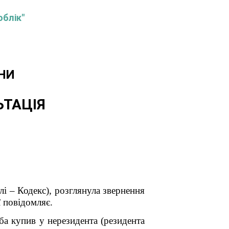
облік"
НИ
ЬТАЦІЯ
і – Кодекс), розглянула звернення
 повідомляє.
ба купив у нерезидента (резидента