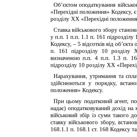
Об’єктом
оподаткування військов
«Перехідні положення»
Кодексу
, 
розділу
XX
«Перехідні положенн
Ставка військового збору станови
у п.п. 1 п.п. 1.1 п. 16
1
підрозділу 
Кодексу
,
–
5 відсотків від об’єкта 
п. 16
1
підрозділу 10 розділу
визначеною п.п. 4
п.п. 1.3 п. 16
підрозділу 10 розділу
XX
«Перехі
Нарахування, утримання та спла
здійснюються у порядку, встан
положення» Кодексу.
При цьому податковий агент,
по
надає) оподатковуваний дохід на 
військовий збір із суми такого д
ставку військового збору, встанов
168.1.1 п. 168.1 ст. 168
Кодексу
та