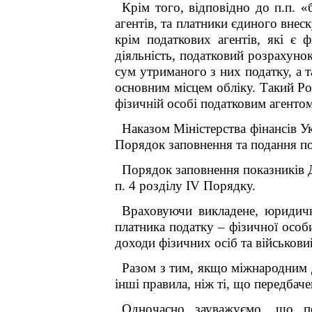
Крім того, відповідно до п.п. «
агентів, та платники єдиного внес
крім податкових агентів, які є
діяльність, податковий розрахуно
сум утриманого з них податку, а 
основним місцем обліку.
Такий Ро
фізичній особі податковим агентом
Наказом Міністерства фінансів У
Порядок заповнення та подання по
Порядок заповнення показників 
п. 4 розділу IV Порядку.
Враховуючи викладене
, юридич
платника податку – фізичної особ
доходи фізичних осіб та військови
Разом з тим, якщо міжнародним 
інші правила, ніж ті, що передбач
Одночасно зауважуємо, що п