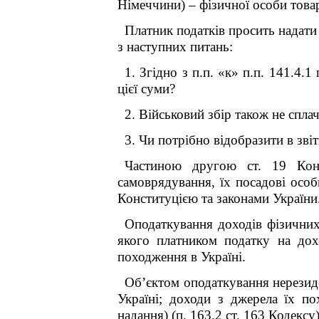
Німеччини) – фізичної особи товар
Платник податків просить надати
з наступних питань:
1. Згідно з п.п. «к» п.п. 141.4.
цієї суми?
2. Військовий збір також не спла
3. Чи потрібно відобразити в звіт
Частиною другою ст. 19 Конс
самоврядування, їх посадові особ
Конституцією та законами України
Оподаткування доходів фізичних
якого платником податку на дох
походження в Україні.
Об’єктом оподаткування нерезиде
Україні; доходи з джерела їх по
надання) (п. 163.2 ст. 163
Кодексу