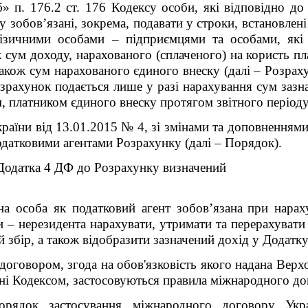
б» п. 176.2 ст. 176 Кодексу особи, які відповідно д
ку зобов’язані, зокрема, подавати у строки, встановлен
 фізичними особами – підприємцями та особами, які
к
сум доходу, нарахованого (сплаченого) на користь пла
також сум нарахованого єдиного внеску (далі – Розра
зрахунок подається лише у разі нарахування сум зазн
, платником єдиного внеску протягом звітного періоду
країни від 13.01.2015 № 4, зі змінами та доповненням
датковими агентами Розрахунку (далі – Порядок).
Додатка 4 ДФ до Розрахунку визначений
на особа
як
податкови
й
агент зобов’язан
а
при нарах
и – нерезидента нарахувати, утримати та перерахувати
й збір, а також відобразити зазначений дохід у Додат
договором, згода на обов'язковість якого надана Вер
ені Кодексом, застосовуються правила міжнародного дого
орядок застосування міжнародного договору Укр