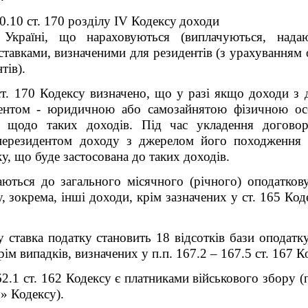
70.10 ст. 170 розділу IV
Кодексу
доходи
країні, що нараховуються (виплачуються, надают
ставками, визначеними для резидентів (з урахуванням
тів).
ст. 170
Кодексу
визначено, що
у разі якщо доходи з 
дентом - юридичною або самозайнятою фізичною осо
а щодо таких доходів. Під час укладення догово
ерезидентом доходу з джерелом його походження в
ку, що буде застосована до таких доходів.
ються до загального місячного (річного) оподатков
, зокрема, інші доходи, крім зазначених у ст. 165 Коде
у ставка податку становить 18 відс
отків
бази оподатку
рім випадків, визначених у п
.п.
167.2 – 167.5 ст. 167 К
62.1 ст. 162
Кодексу
є платниками військового збору (
» Кодексу).