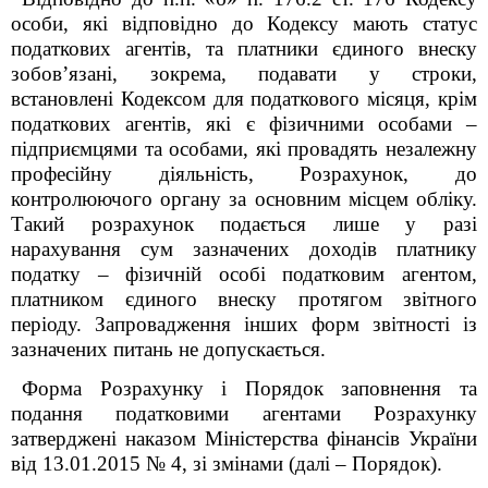
особи, які відповідно до Кодексу мають статус
податкових агентів, та платники єдиного внеску
зобов’язані, зокрема, подавати у строки,
встановлені Кодексом для податкового місяця, крім
податкових агентів, які є фізичними особами –
підприємцями та особами, які провадять незалежну
професійну діяльність, Розрахунок, до
контролюючого органу за основним місцем обліку.
Такий розрахунок подається лише у разі
нарахування сум зазначених доходів платнику
податку – фізичній особі податковим агентом,
платником єдиного внеску протягом звітного
періоду. Запровадження інших форм звітності із
зазначених питань не допускається.
Форма
Р
озрахунку і Порядок заповнення та
подання податковими агентами
Р
озрахунку
затверджені наказом Міністерства фінансів України
від 13.01.2015 № 4,
зі
змінами (далі – Порядок).