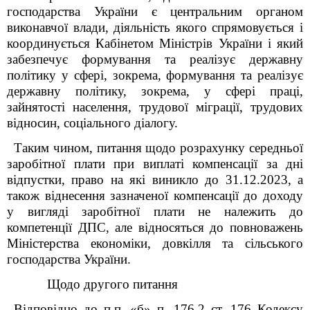
господарства України є центральним органом
виконавчої влади, діяльність якого спрямовується і
координується Кабінетом Міністрів України і який
забезпечує формування та реалізує державну
політику у сфері, зокрема, формування та реалізує
державну політику, зокрема, у сфері праці,
зайнятості населення, трудової міграції, трудових
відносин, соціального діалогу.
Таким чином, питання щодо розрахунку середньої
заробітної плати при виплаті компенсації за дні
відпустки, право на які виникло до 31.12.2023, а
також віднесення зазначеної компенсації до доходу
у вигляді заробітної плати не належить до
компетенції ДПС,
але відносяться до
повноважень
Міністерства економіки, довкілля та сільського
господарства України.
Щодо другого питання
В
ідповідно до п.п. «б» п. 176.2 ст. 176 Кодексу