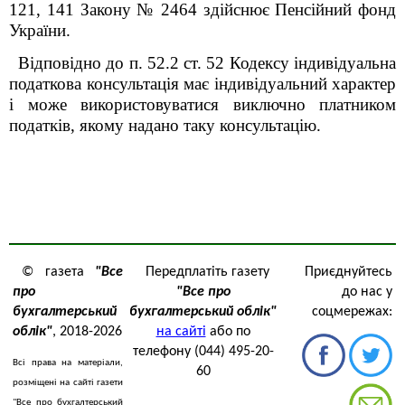
12
1
, 14
1
Закону № 2464 здійснює Пенсійний фонд
України.
Відповідно до п. 52.2 ст. 52 Кодексу індивідуальна
податкова консультація має індивідуальний характер
і може використовуватися виключно платником
податків, якому надано таку консультацію.
© газета
"Все
Передплатіть газету
Приєднуйтесь
про
"Все про
до нас у
бухгалтерський
бухгалтерський облік"
соцмережах:
облік"
, 2018-2026
на сайті
або по
телефону (044) 495-20-
Всі права на матеріали,
60
розміщені на сайті газети
"Все про бухгалтерський