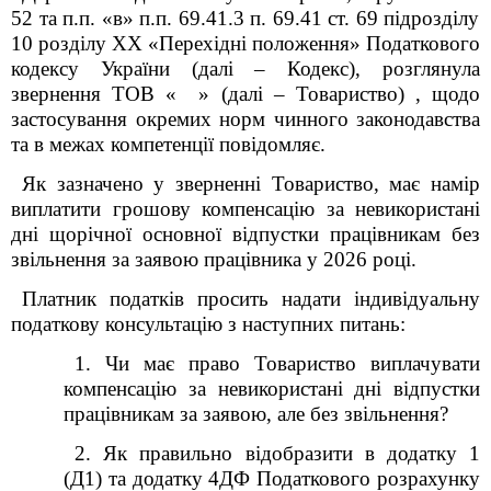
52 та п
.п.
«в»
п.п.
69.41.3 п
.
69.41 ст
.
69 підрозділу
10 розділу XX «Перехідні положення» Податкового
кодексу України (далі – Кодекс)
, розглянула
звернення ТОВ « » (далі – Товариство) , щодо
застосування окремих норм чинного законодавства
та в межах компетенції повідомляє.
Як зазначено у зверненні Товариство, має намір
виплатити грошову компенсацію за невикористані
дні щорічної основної відпустки працівникам без
звільнення за заявою працівника у 2026 році.
Платник податків просить надати індивідуальну
податкову консультацію з наступних питань:
1. Чи має право Товариство виплачувати
компенсацію за невикористані дні відпустки
працівникам за заявою, але без звільнення
?
2. Як правильно відобразити в додатку 1
(Д1) та додатку 4ДФ Податкового
розрахунку