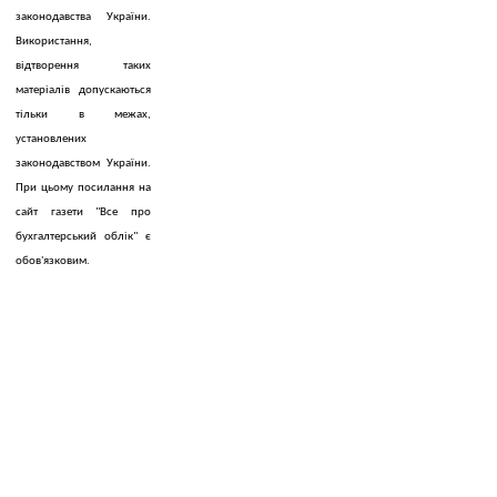
законодавства України.
Використання,
відтворення таких
матеріалів допускаються
тільки в межах,
установлених
законодавством України.
При цьому посилання на
сайт газети "Все про
бухгалтерський облік" є
обов'язковим.