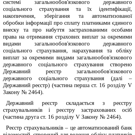
системі загальнообов'язкового державного
соціального страхування та їх ідентифікації,
накопичення, зберігання та автоматизованої
обробки інформації про сплату платниками єдиного
внеску та про набуття застрахованими особами
права на отримання страхових виплат за окремими
видами загальнообов'язкового державного
соціального страхування, нарахування та обліку
виплат за окремими видами загальнообов'язкового
державного соціального страхування створено
Державний реєстр загальнообов'язкового
державного соціального страхування (далі –
Державний реєстр) (частина перша ст. 16 розділу V
Закону № 2464).
Державний реєстр складається з реєстру
страхувальників і реєстру застрахованих осіб
(частина друга ст. 16 розділу V Закону № 2464).
Реєстр страхувальників – це автоматизований банк
відомостей, створений для ведення обліку платників