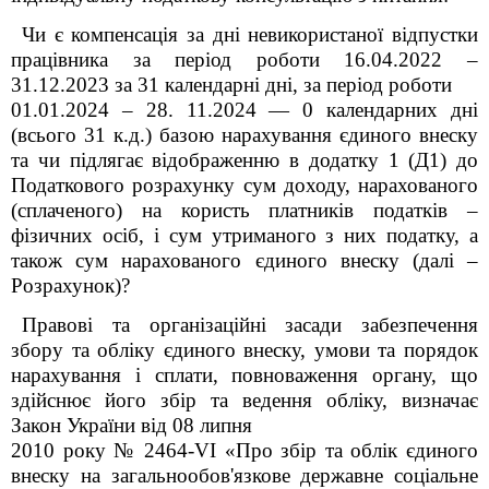
Чи є компенсація за дні невикористаної відпустки
працівника за період роботи 16.04.2022 –
31.12.2023 за 31 календарні дні, за період роботи
01.01.2024 – 28. 11.2024 — 0 календарних дні
(всього 31 к.д.) базою нарахування єдиного внеску
та чи підлягає відображенню в додатку 1 (Д1) до
Податкового розрахунку сум доходу, нарахованого
(сплаченого) на користь платників податків –
фізичних осіб, і сум утриманого з них податку, а
також сум нарахованого єдиного внеску (далі –
Розрахунок)?
Правові та організаційні засади забезпечення
збору та обліку єдиного внеску, умови та порядок
нарахування і сплати, повноваження органу, що
здійснює його збір та ведення обліку, визначає
Закон України від 08 липня
2010 року № 2464-VI «Про збір та облік єдиного
внеску на загальнообов'язкове державне соціальне