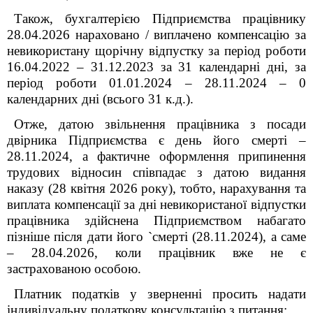
Також, бухгалтерією Підприємства працівнику
28.04.2026 нараховано / виплачено компенсацію за
невикористану щорічну відпустку за період роботи
16.04.2022 – 31.12.2023 за 31 календарні дні, за
період роботи 01.01.2024 – 28.11.2024 – 0
календарних дні (всього 31 к.д.).
Отже, датою звільнення працівника з посади
двірника Підприємства є день його смерті –
28.11.2024, а фактичне оформлення припинення
трудових відносин співпадає з датою видання
наказу (28 квітня 2026 року), тобто, нарахування та
виплата компенсації за дні невикористаної відпустки
працівника здійснена Підприємством набагато
пізніше після дати його `смерті (28.11.2024), а саме
– 28.04.2026, коли працівник вже нe є
застрахованою особою.
Платник податків у зверненні просить надати
індивідуальну податкову консультацію з питання: