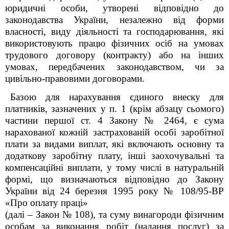
юридичні особи, утворені відповідно до
законодавства України, незалежно від форми
власності, виду діяльності та господарювання, які
використовують працю фізичних осіб на умовах
трудового договору (контракту) або на інших
умовах, передбачених законодавством, чи за
цивільно-правовими договорами.
Базою для нарахування єдиного внеску для
платників, зазначених у п. 1 (крім абзацу сьомого)
частини першої ст. 4 Закону № 2464, є сума
нарахованої кожній застрахованій особі заробітної
плати за видами виплат, які включають основну та
додаткову заробітну плату, інші заохочувальні та
компенсаційні виплати, у тому числі в натуральній
формі, що визначаються відповідно до Закону
України від 24 березня 1995 року № 108/95-ВР
«Про оплату праці»
(далі – Закон № 108), та суму винагороди фізичним
особам за виконання робіт (надання послуг) за