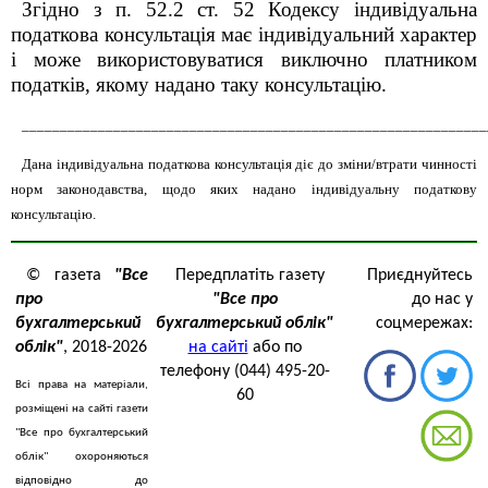
Згідно з п. 52.2 ст. 52 Кодексу індивідуальна
податкова консультація має індивідуальний характер
і може використовуватися виключно платником
податків, якому надано таку консультацію.
_____________________________________________________________
Дана індивідуальна податкова консультація діє до зміни/втрати чинності
норм законодавства, щодо яких надано індивідуальну податкову
консультацію.
© газета
"Все
Передплатіть газету
Приєднуйтесь
про
"Все про
до нас у
бухгалтерський
бухгалтерський облік"
соцмережах:
облік"
, 2018-2026
на сайті
або по
телефону (044) 495-20-
Всі права на матеріали,
60
розміщені на сайті газети
"Все про бухгалтерський
облік" охороняються
відповідно до