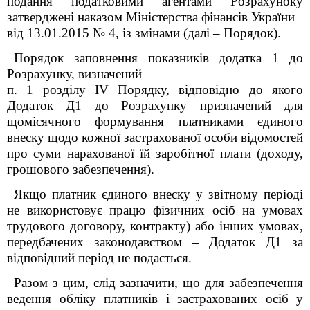
подання податковими агентами Розрахуноку
затверджені наказом Міністерства фінансів України
від 13.01.2015 № 4, із змінами (далі – Порядок).
Порядок заповнення показників додатка 1 до
Розрахунку, визначений
п. 1 розділу IV Порядку, відповідно до якого
Додаток Д1 до Розрахунку призначений для
щомісячного формування платниками єдиного
внеску щодо кожної застрахованої особи відомостей
про суми нарахованої їй заробітної плати (доходу,
грошового забезпечення).
Якщо платник єдиного внеску у звітному періоді
не використовує працю фізичних осіб на умовах
трудового договору, контракту) або інших умовах,
передбачених законодавством – Додаток Д1 за
відповідний період не подається.
Разом з цим, слід зазначити, що для забезпечення
ведення обліку платників і застрахованих осіб у