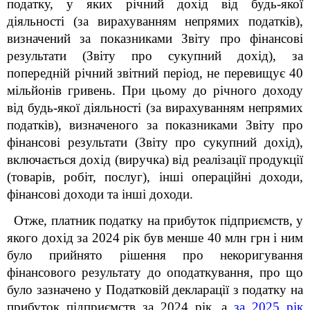
податку, у яких річний дохід від будь-якої
діяльності (за вирахуванням непрямих податків),
визначений за показниками Звіту про фінансові
результати (Звіту про сукупний дохід), за
попередній річний звітний період, не перевищує 40
мільйонів гривень. При цьому до річного доходу
від будь-якої діяльності (за вирахуванням непрямих
податків), визначеного за показниками Звіту про
фінансові результати (Звіту про сукупний дохід),
включається дохід (виручка) від реалізації продукції
(товарів, робіт, послуг), інші операційні доходи,
фінансові доходи та інші доходи.
Отже, платник податку на прибуток підприємств, у
якого дохід за 2024 рік був менше 40 млн грн і ним
було прийнято рішення про некоригування
фінансового результату до оподаткування, про що
було зазначено у Податковій декларації з податку на
прибуток підприємств за 2024 рік, а
за 2025 рік