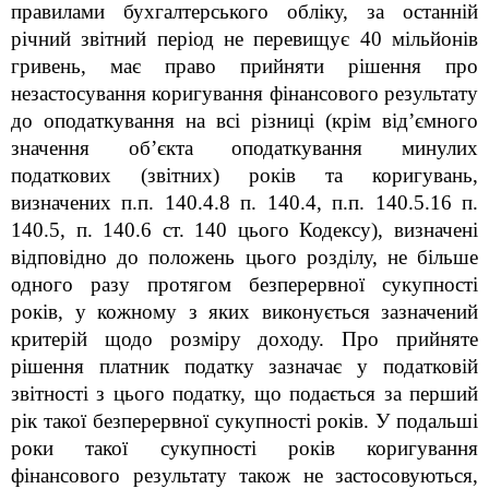
правилами бухгалтерського обліку, за останній
річний звітний період не перевищує 40 мільйонів
гривень, має право прийняти рішення про
незастосування коригування фінансового результату
до оподаткування на всі різниці (крім від’ємного
значення об’єкта оподаткування минулих
податкових (звітних) років та коригувань,
визначених п.п. 140.4.8 п. 140.4, п.п. 140.5.16 п.
140.5, п. 140.6 ст. 140 цього Кодексу), визначені
відповідно до положень цього розділу, не більше
одного разу протягом безперервної сукупності
років, у кожному з яких виконується зазначений
критерій щодо розміру доходу. Про прийняте
рішення платник податку зазначає у податковій
звітності з цього податку, що подається за перший
рік такої безперервної сукупності років. У подальші
роки такої сукупності років коригування
фінансового результату також не застосовуються,