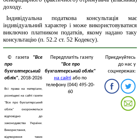
доходу.
Індивідуальна податкова консультація має
індивідуальний характер і може використовуватися
виключно платником податків, якому надано таку
консультацію (п. 52.2 ст. 52 Кодексу).
© газета
"Все
Передплатіть газету
Приєднуйтесь
про
"Все про
до нас у
бухгалтерський
бухгалтерський облік"
соцмережах:
облік"
, 2018-2026
на сайті
або по
телефону (044) 495-20-
Всі права на матеріали,
60
розміщені на сайті газети
"Все про бухгалтерський
облік" охороняються
відповідно до
законодавства України.
Використання,
відтворення таких