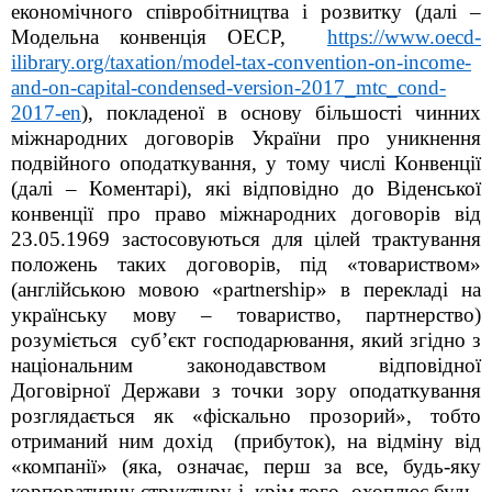
економічного співробітництва і розвитку (далі –
Модельна конвенція ОЕСР,
https://www.oecd-
ilibrary.org/taxation/model-tax-convention-on-income-
and-on-capital-condensed-version-2017_mtc_cond-
2017-en
), покладеної в основу більшості чинних
міжнародних договорів України про уникнення
подвійного оподаткування, у тому числі Конвенції
(далі – Коментарі), які відповідно до Віденської
конвенції про право міжнародних договорів від
23.05.1969 застосовуються для цілей трактування
положень таких договорів, під «товариством»
(англійською мовою «partnership» в перекладі на
українську мову – товариство, партнерство)
розуміється субʼєкт господарювання, який згідно з
національним законодавством відповідної
Договірної Держави з точки зору оподаткування
розглядається як «фіскально прозорий», тобто
отриманий ним дохід (прибуток), на відміну від
«компанії» (яка, означає, перш за все, будь-яку
корпоративну структуру і, крім того, охоплює будь-