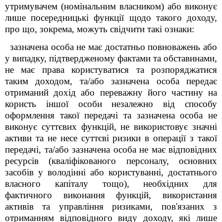
утримувачем (номінальним власником) або виконує
лише посередницькі функції щодо такого доходу,
про що, зокрема, можуть свідчити такі ознаки:
зазначена особа не має достатньо повноважень або
у випадку, підтвердженому фактами та обставинами,
не має права користуватися та розпоряджатися
таким доходом, та/або зазначена особа передає
отриманий дохід або переважну його частину на
користь іншої особи незалежно від способу
оформлення такої передачі та зазначена особа не
виконує суттєвих функцій, не використовує значні
активи та не несе суттєві ризики в операції з такої
передачі, та/або зазначена особа не має відповідних
ресурсів (кваліфікованого персоналу, основних
засобів у володінні або користуванні, достатнього
власного капіталу тощо), необхідних для
фактичного виконання функцій, використання
активів та управління ризиками, пов'язаних з
отриманням відповідного виду доходу, які лише