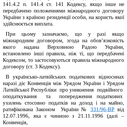
141.4.2 п. 141.4 ст. 141 Кодексу, якщо інше не
передбачено положеннями міжнародного договору
України з країною резиденції особи, на користь якої
здійснюється виплата.
При цьому зазначаємо, що у разі
якщо
міжнародним договором, згода на обов’язковість
якого надана Верховною Радою України,
встановлено інші правила, ніж ті, що передбачені
Кодексом, то застосовуються правила міжнародного
договору (ст. 3 Кодексу).
В українсько-латвійських податкових відносинах
наразі діє Конвенція між Урядом України і Урядом
Латвійської Республіки про уникнення подвійного
оподаткування та попередження податкових
ухилень стосовно податків на доход і на майно,
ратифікована Законом України №
331/96-ВР
від
12.07.1996, яка є чинною з 21.11.1996 (далі –
Конвенція,