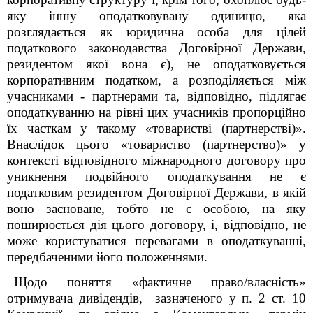
яку іншу оподатковувану одиницю, яка
розглядається як юридична особа для цілей
податкового законодавства Договірної Держави,
резидентом якої вона є), не оподатковується
корпоративним податком, а розподіляється між
учасниками - партнерами та, відповідно, підлягає
оподаткуванню на рівні цих учасників пропорційно
їх часткам у такому «товаристві (партнерстві)».
Внаслідок цього «товариство (партнерство)» у
контексті відповідного міжнародного договору про
уникнення подвійного оподаткування не є
податковим резидентом Договірної Держави, в якій
воно засноване, тобто не є особою, на яку
поширюється дія цього договору, і, відповідно, не
може користуватися перевагами в оподаткуванні,
передбаченими його положеннями.
Щодо поняття «фактичне право/власність»
отримувача дивідендів, зазначеного у п. 2 ст. 10