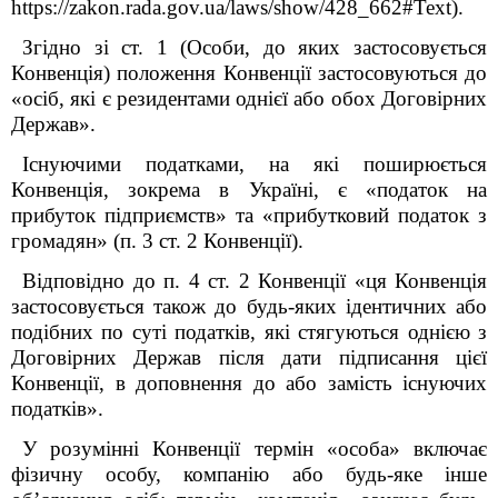
https://zakon.rada.gov.ua/laws/show/428_662#Text).
Згідно зі ст. 1 (Особи, до яких застосовується
Конвенція) положення Конвенції застосовуються до
«осіб, які є резидентами однієї або обох Договірних
Держав».
Існуючими податками, на які поширюється
Конвенція, зокрема в Україні, є «податок на
прибуток підприємств» та «прибутковий податок з
громадян» (п. 3 ст. 2 Конвенції).
Відповідно до п. 4 ст. 2 Конвенції «ця Конвенція
застосовується також до будь-яких ідентичних або
подібних по суті податків, які стягуються однією з
Договірних Держав після дати підписання цієї
Конвенції, в доповнення до або замість існуючих
податків».
У розумінні Конвенції термін «особа» включає
фізичну особу, компанію або будь-яке інше