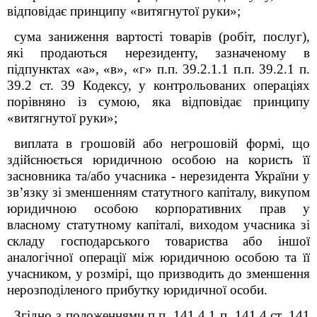
відповідає принципу «витягнутої руки»;
сума заниження вартості товарів (робіт, послуг),
які продаються нерезиденту, зазначеному в
підпунктах «а», «в», «г» п.п. 39.2.1.1 п.п. 39.2.1 п.
39.2 ст. 39 Кодексу, у контрольованих операціях
порівняно із сумою, яка відповідає принципу
«витягнутої руки»;
виплата в грошовій або негрошовій формі, що
здійснюється юридичною особою на користь її
засновника та/або учасника - нерезидента України у
зв’язку зі зменшенням статутного капіталу, викупом
юридичною особою корпоративних прав у
власному статутному капіталі, виходом учасника зі
складу господарського товариства або іншої
аналогічної операції між юридичною особою та її
учасником, у розмірі, що призводить до зменшення
нерозподіленого прибутку юридичної особи.
Згідно з положеннями п.п. 141.4.1 п. 141.4 ст. 141