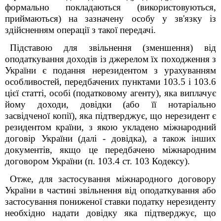
формально покладаються (використовуються,
приймаються) на зазначену особу у зв'язку із
здійсненням операції з такої передачі.
Підставою для звільнення (зменшення) від
оподаткування доходів із джерелом їх походження з
України є подання нерезидентом з урахуванням
особливостей, передбачених пунктами 103.5 і 103.6
цієї статті, особі (податковому агенту), яка виплачує
йому доходи, довідки (або її нотаріально
засвідченої копії), яка підтверджує, що нерезидент є
резидентом країни, з якою укладено міжнародний
договір України (далі - довідка), а також інших
документів, якщо це передбачено міжнародним
договором України (п. 103.4 ст. 103 Кодексу).
Отже, для застосування міжнародного договору
України в частині звільнення від оподаткування або
застосування пониженої ставки податку нерезиденту
необхідно надати довідку яка підтверджує, що