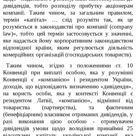
дивідендів, тобто розподілу прибутку акціонерам
компанії. Таким чином, за загальним правилом,
термін «капітал» … слід розуміти так, як це
розуміється в законодавстві про компанії (company
law)», тобто цей термін застосовується у значенні,
яке надається йому корпоративним законодавством
відповідної країни, яким регулюється діяльність
комерційних організацій (господарських товариств).
Таким чином, згідно з положеннями ст. 10
Конвенції при виплаті особою, яка у розумінні
Конвенції є «компанією» і резидентом України,
доходів, що відповідають визначенню «дивіденди»,
на користь особи, яка у контексті Конвенції є
резидентом Латвії, «компанією», відмінної від
товариства (партнерства), та фактичним
(бенефіціарним) власником отриманих дивідендів, у
разі виконання цією особою - отримувачем
дивідендів умови щодо володіння принаймні 25
відсотками капіталу української компанії, яка