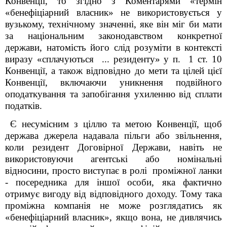
Конвенції, то згідно з Коментарями «термін
«бенефіціарний власник» не використовується у
вузькому, технічному значенні, яке він міг би мати
за національним законодавством конкретної
держави, натомість його слід розуміти в контексті
виразу «сплачуються ... резиденту» у п. 1 ст. 10
Конвенції, а також відповідно до мети та цілей цієї
Конвенції, включаючи уникнення подвійного
оподаткування та запобігання ухиленню від сплати
податків.
Є несумісним з ціллю та метою Конвенції, щоб
держава джерела надавала пільги або звільнення,
коли резидент Договірної Держави, навіть не
використовуючи агентські або номінальні
відносини, просто виступає в ролі проміжної ланки
- посередника для іншої особи, яка фактично
отримує вигоду від відповідного доходу. Тому така
проміжна компанія не може розглядатись як
«бенефіціарний власник», якщо вона, не дивлячись