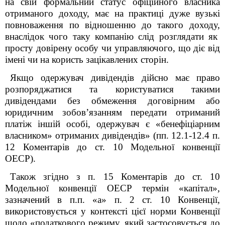
на свій формальний статус офіційного власника
отриманого доходу, має на практиці дуже вузькі
повноваження по відношенню до такого доходу,
внаслідок чого таку компанію слід розглядати як
просту довірену особу чи управляючого, що діє від
імені чи на користь зацікавлених сторін.
Якщо одержувач дивідендів дійсно має право
розпоряджатися та користуватися такими
дивідендами без обмеження договірним або
юридичним зобовʼязанням передати отриманий
платіж іншій особі, одержувач є «бенефіціарним
власником» отриманих дивідендів» (пп. 12.1-12.4 п.
12 Коментарів до ст. 10 Модельної конвенції
ОЕСР).
Також згідно з п. 15 Коментарів до ст. 10
Модельної конвенції ОЕСР термін «капітал»,
зазначений в п.п. «а» п. 2 ст. 10 Конвенції,
використовується у контексті цієї норми Конвенції
щодо «податкового режиму, який застосовується до