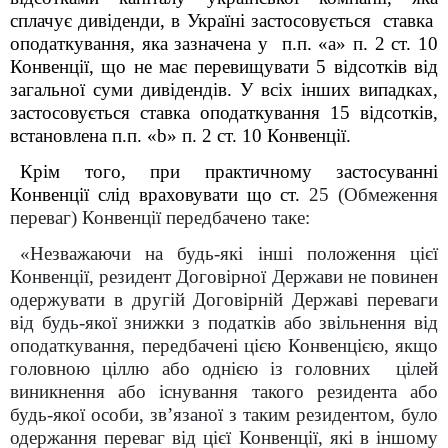
сплачує дивіденди, в Україні застосовується ставка
оподаткування, яка зазначена у п.п. «а» п. 2 ст. 10
Конвенції, що не має перевищувати 5 відсотків від
загальної суми дивідендів.
У всіх інших випадках,
застосовується ставка оподаткування 15 відсотків,
встановлена п.п. «b» п. 2 ст. 10 Конвенції.
Крім того, при практичному застосуванні
Конвенції слід враховувати що ст.
25
(Обмеження
переваг) Конвенції передбачено таке:
«Незважаючи на будь-які інші положення цієї
Конвенції, резидент Договірної Держави не повинен
одержувати в другій Договірній Державі переваги
від будь-якої знижки з податків або звільнення від
оподаткування, передбачені цією Конвенцією, якщо
головною ціллю або однією із головних цілей
виникнення або існування такого резидента або
будь-якої особи, звʼязаної з таким резидентом, було
одержання переваг від цієї Конвенції, які в іншому