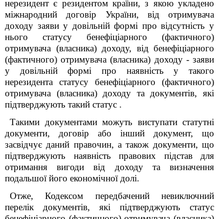
нерезидент є резидентом країни, з якою укладено
міжнародний договір України, від отримувача
доходу заяви у довільній формі про відсутність у
нього статусу бенефіціарного (фактичного)
отримувача (власника) доходу, від бенефіціарного
(фактичного) отримувача (власника) доходу - заяви
у довільній формі про наявність у такого
нерезидента статусу бенефіціарного (фактичного)
отримувача (власника) доходу та документів, які
підтверджують такий статус .
Такими документами можуть виступати статутні
документи, договір або інший документ, що
засвідчує даний правочин, а також документи, що
підтверджують наявність правових підстав для
отримання вигоди від доходу та визначення
подальшої його економічної долі.
Отже, Кодексом передбачений невиключний
перелік документів, які підтверджують статус
бенефіціарного (фактичного) отримувача (власника)