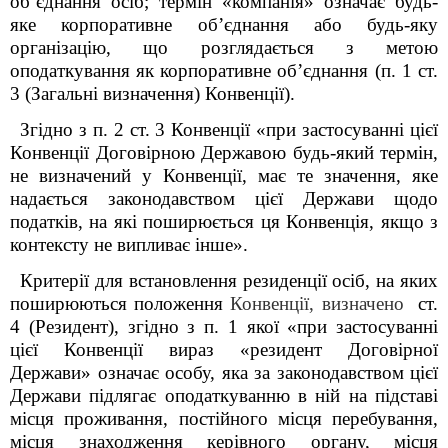
об’єднання осіб; термін «компанія» означає будь-
яке корпоративне об’єднання або будь-яку
організацію, що розглядається з метою
оподаткування як корпоративне обʼєднання (п. 1 ст.
3 (Загальні визначення) Конвенції).
Згідно з п. 2 ст. 3 Конвенції «при застосуванні цієї
Конвенції Договірною Державою будь-який термін,
не визначений у Конвенції, має те значення, яке
надається законодавством цієї Держави щодо
податків, на які поширюється ця Конвенція, якщо з
контексту не випливає інше».
Критерії для встановлення резиденції осіб, на яких
поширюються положення
Конвенції, визначено
ст.
4 (Резидент), згідно з п. 1 якої «при застосуванні
цієї Конвенції вираз «резидент Договірної
Держави» означає особу, яка за законодавством цієї
Держави підлягає оподаткуванню в ній на підставі
місця проживання, постійного місця перебування,
місця знаходження керівного органу, місця