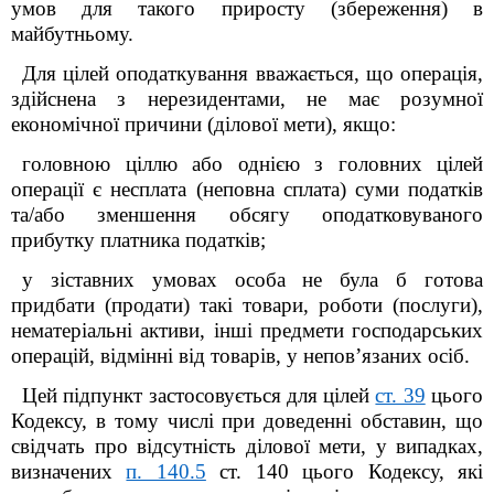
умов для такого приросту (збереження) в
майбутньому.
Для цілей оподаткування вважається, що операція,
здійснена з нерезидентами, не має розумної
економічної причини (ділової мети), якщо:
головною ціллю або однією з головних цілей
операції є несплата (неповна сплата) суми податків
та/або зменшення обсягу оподатковуваного
прибутку платника податків;
у зіставних умовах особа не була б готова
придбати (продати) такі товари, роботи (послуги),
нематеріальні активи, інші предмети господарських
операцій, відмінні від товарів, у непов’язаних осіб.
Цей підпункт застосовується для цілей
ст. 39
цього
Кодексу, в тому числі при доведенні обставин, що
свідчать про відсутність ділової мети, у випадках,
визначених
п. 140.5
ст. 140 цього Кодексу, які