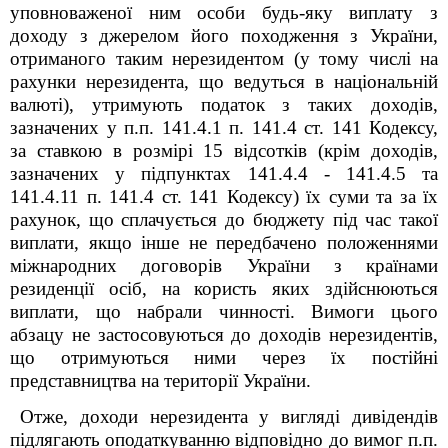
уповноваженої ним особи будь-яку виплату з
доходу з джерелом його походження з України,
отриманого таким нерезидентом (у тому числі на
рахунки нерезидента, що ведуться в національній
валюті), утримують податок з таких доходів,
зазначених у п.п. 141.4.1 п. 141.4 ст. 141 Кодексу,
за ставкою в розмірі 15 відсотків (крім доходів,
зазначених у підпунктах 141.4.4 - 141.4.5 та
141.4.11 п. 141.4 ст. 141 Кодексу) їх суми та за їх
рахунок, що сплачується до бюджету під час такої
виплати, якщо інше не передбачено положеннями
міжнародних договорів України з країнами
резиденції осіб, на користь яких здійснюються
виплати, що набрали чинності. Вимоги цього
абзацу не застосовуються до доходів нерезидентів,
що отримуються ними через їх постійні
представництва на території України.
Отже, доходи нерезидента у вигляді дивідендів
підлягають оподаткуванню відповідно до вимог п.п.