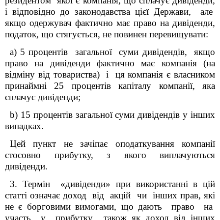
резидентом якої є компанія, що сплачує дивіденди,
і відповідно до законодавства цієї Держави, але
якщо одержувач фактично має право на дивіденди,
податок, що стягується, не повинен перевищувати:
а) 5 процентів загальної суми дивідендів, якщо
право на дивіденди фактично має компанія (на
відміну від товариства) і ця компанія є власником
принаймні 25 процентів капіталу компанії, яка
сплачує дивіденди;
b) 15 процентів загальної суми дивідендів у інших
випадках.
Цей пункт не зачіпає оподаткування компанії
стосовно прибутку, з якого виплачуються
дивіденди.
3. Термін «дивіденди» при використанні в цій
статті означає доход від акцій чи інших прав, які
не є борговими вимогами, що дають право на
участь у прибутку, також як доход від інших