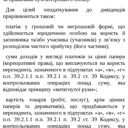
Для цілей оподаткування до дивідендів
прирівнюються також:
платіж у грошовій чи негрошовій формі, що
здійснюється юридичною особою на користь її
засновника та/або учасника (учасників) у зв’язку з
розподілом чистого прибутку (його частини);
суми доходів у вигляді платежів за цінні папери
(корпоративні права), що виплачуються на користь
нерезидента, зазначеного в підпунктах «а», «в», «г»
п.п. 39.2.1.1 п.п. 39.2.1 п. 39.2 ст. 39 Кодексу, у
контрольованих операціях понад суму, яка
відповідає принципу «витягнутої руки»;
вартість товарів (робіт, послуг), крім цінних
паперів та деривативів), що придбаваються у
нерезидента, зазначеного в підпунктах «а», «в», «г»
п.п. 39.2.1.1 п.п. 39.2.1 п. 39.2 ст. 39 Кодексу, у
контрольованих операціях понад суму, яка