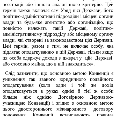
реєстрації або іншого аналогічного критерію. Цей
термін також включає сам Уряд цієї Держави, його
політико-адміністративні підрозділи і місцеві органи
влади та будь-яке агентство або організацію, що
повністю належать такій Державі, політико-
адміністративному підрозділу або місцевому органу
влади, які створені за законодавством цієї Держави.
Цей термін, разом з тим, не включає особу, яка
підлягає оподаткуванню в цій Державі, тільки якщо
ця особа одержує доходи з джерел у цій Державі
або стосовно майна, що в ній знаходиться».
Слід зазначити, що основною метою Конвенції є
уникнення так званого юридичного подвійного
оподаткування (коли один і той же дохід
оподатковується в руках однієї й тієї ж особи
більше ніж однією Договірною Державою-
учасницею Конвенції) і згідно з основною метою
цього двостороннього міжнародного договору
положення Конвенції встановлюють правила