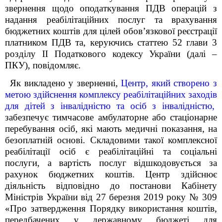
звернення щодо оподаткування ПДВ операцій з
надання реабілітаційних послуг та врахування
бюджетних коштів для цілей обов’язкової реєстрації
платником ПДВ та, керуючись статтею 52 глави 3
розділу ІІ Податкового кодексу України (далі –
ПКУ), повідомляє.
Як викладено у зверненні,
Центр, який створено з
метою здійснення комплексу реабілітаційних заходів
для дітей з інвалідністю та осіб з інвалідністю,
забезпечує тимчасове амбулаторне або стаціонарне
перебування осіб, які мають медичні показання, на
безоплатній основі. Складовими такої комплексної
реабілітації осіб є реабілітаційні та соціальні
послуги, а вартість послуг відшкодовується за
рахунок бюджетних коштів. Центр здійснює
діяльність відповідно до постанови Кабінету
Міністрів України від 27 березня 2019 року № 309
«Про затвердження Порядку використання коштів,
передбачених у державному бюджеті для