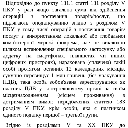
Відповідно до пункту 181.1 статті 181 розділу V
ПКУ у разі якщо загальна сума від здійснення
операцій з постачання товарів/послуг, що
підлягають оподаткуванню згідно з розділом V
ПКУ, у тому числі операцій з постачання товарів/
послуг з використанням локальної або глобальної
комп'ютерної мережі (зокрема, але не виключно
шляхом встановлення спеціального застосунку або
додатку на смартфонах, планшетах чи інших
цифрових пристроях), нарахована (сплачена) такій
особі протягом останніх 12 календарних місяців,
сукупно перевищує 1 млн гривень (без урахування
ПДВ), така особа зобов'язана зареєструватися як
платник ПДВ у контролюючому органі за своїм
місцезнаходженням (місцем проживання) з
дотриманням вимог, передбачених статтею 183
розділу V ПКУ, крім особи, яка є платником
єдиного податку першої – третьої групи.
Згідно із розділами V та ХХ ПКУ до