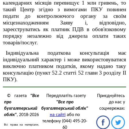
календарних місяців перевищує 1 млн гривень, то
так
ий Центр
згідно з вимогами ПКУ повинен
подати до контролюючого органу за своїм
місцезнаходженням Заяву і, відповідно,
зареєструватись як платник ПДВ в обов'язковому
порядку незалежно від джерела оплати таких
товарів/послуг.
Індивідуальна податкова консультація має
індивідуальний характер і може використовуватися
виключно платником податків, якому надано таку
консультацію (пункт 52.2 статті 52 глави 3 роздiлу II
ПКУ).
© газета
"Все
Передплатіть газету
Приєднуйтесь
про
"Все про
до нас у
бухгалтерський
бухгалтерський облік"
соцмережах:
облік"
, 2018-2026
на сайті
або по
телефону (044) 495-20-
Всі права на матеріали,
60