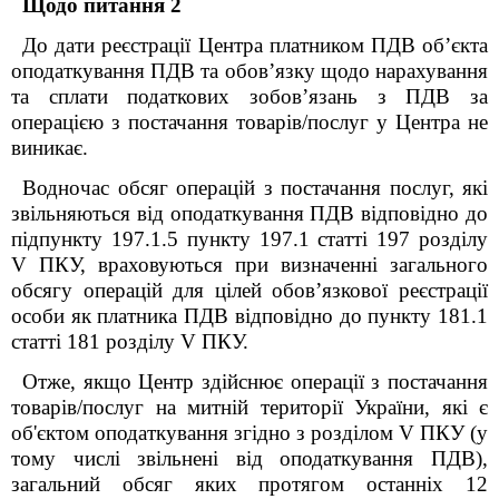
Щодо питання 2
До дати реєстрації Центра платником ПДВ об’єкта
оподаткування ПДВ та обов’язку щодо нарахування
та сплати податкових зобов’язань з ПДВ за
операцією з постачання товарів/послуг у Центра не
виникає.
Водночас обсяг операцій з постачання послуг, які
звільняються від оподаткування ПДВ відповідно до
підпункту 197.1.5 пункту 197.1
статті 197 розділу
V
ПКУ
, враховуються при визначенні загального
обсягу операцій для цілей обов’язкової реєстрації
особи як платника ПДВ відповідно до
пункту 181.1
статті 181 розділу V ПКУ
.
Отже, я
кщо
Центр
здійснює операції з постачання
товарів/послуг на митній території України
,
які є
об'єктом оподаткування згідно з розділом V ПКУ
(
у
тому числі
звільнені від оподаткування ПДВ
),
загальний обсяг яких протягом останніх 12