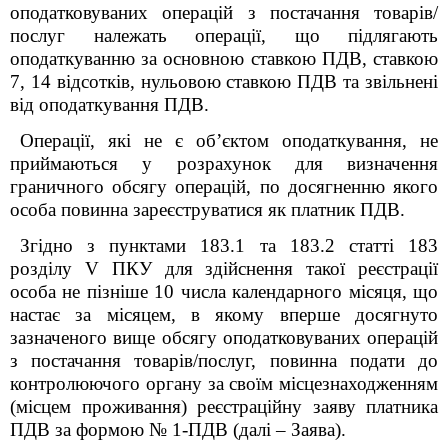
оподатковуваних операцій з постачання товарів/
послуг належать операції, що підлягають
оподаткуванню за основною ставкою ПДВ, ставкою
7, 14 відсотків, нульовою ставкою ПДВ та звільнені
від оподаткування ПДВ.
Операції, які не є об’єктом оподаткування, не
приймаються у розрахунок для визначення
граничного обсягу операцій, по досягненню якого
особа повинна зареєструватися як платник ПДВ.
Згідно з пунктами 183.1 та 183.2 статті 183
розділу V ПКУ для здійснення такої реєстрації
особа не пізніше 10 числа календарного місяця, що
настає за місяцем, в якому вперше досягнуто
зазначеного вище обсягу оподатковуваних операцій
з постачання товарів/послуг, повинна подати до
контролюючого органу за своїм місцезнаходженням
(місцем проживання) реєстраційну заяву платника
ПДВ за формою № 1-ПДВ (далі – Заява).