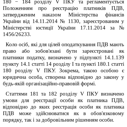
180 − 184 розділу
V
ПКУ та регламентується
Положенням про реєстрацію платників ПДВ,
затвердженим наказом Міністерства фінансів
України від 14.11.2014 № 1130, зареєстрованим у
Міністерстві юстиції України 17.11.2014 за №
1456/26233.
Коло осіб, які для цілей оподаткування ПДВ мають
право або зобов'язані бути зареєстровані як
платники податку, визначено у підпункті 14.1.139
пункту 14.1 статті 14 розділу І та пункті 180.1 статті
180 розділу V ПКУ. Зокрема, такою особою є
юридична особа, створена відповідно до закону у
будь-якій організаційно-правовій формі.
Статтями 181 та 182 розділу V ПКУ визначено
умови для реєстрації особи як платника ПДВ,
відповідно до яких реєстрація особи як платника
ПДВ може здійснюватися як в обов'язковому
порядку, так і за добровільним рішенням особи.