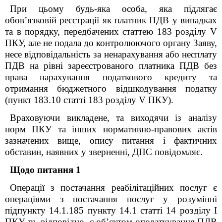
При цьому будь-яка особа, яка підлягає
обов’язковій реєстрації як платник ПДВ у випадках
та в порядку, передбачених статтею 183 розділу V
ПКУ, але не подала до контролюючого органу Заяву,
несе відповідальність за ненарахування або несплату
ПДВ на рівні зареєстрованого платника ПДВ без
права нарахування податкового кредиту та
отримання бюджетного відшкодування податку
(пункт 183.10 статті 183 розділу V ПКУ).
Враховуючи викладене, та виходячи із аналізу
норм ПКУ та інших нормативно-правових актів
зазначених вище, опису питан
ня
і фактичних
обставин, наявних у зверненні
, ДПС повідомляє.
Щодо питання 1
Операції з постачання реабілітаційних послуг є
операціями з постачання послуг у розумінні
підпункту 14.1.185 пункту 14.1 статті 14 розділу І
ПКУ та, відповідно, є об’єктом оподаткування ПДВ