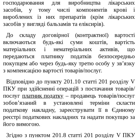
господарювання для виробництва лікарських
засобів, у тому числі компонентів крові і
вироблених із них препаратів (крім лікарських
засобів у вигляді бальзамів та еліксирів).
Д
о складу договірної (контрактної) вартості
включаються будь-які суми коштів, вартість
матеріальних і нематеріальних активів, що
передаються платнику податків безпосередньо
покупцем або через будь-яку третю особу у зв’язку
з компенсацією вартості товарів/послуг.
Відповідно до пункту 201.10 статті 201 розділу V
ПКУ при здійсненні операцій з постачання товарів/
послуг
платник податку
– продавець товарів/послуг
зобов’язаний в установлені терміни скласти
податкову накладну, зареєструвати її в Єдиному
реєстрі податкових накладних та надати покупцю за
його вимогою.
Згідно з пунктом 201.8 статті 201 розділу V ПКУ