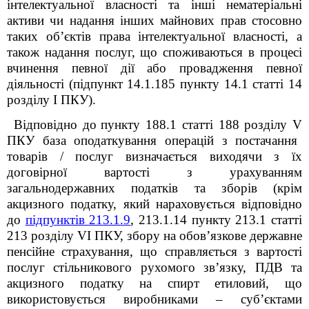
інтелектуальної власності та інші нематеріальні
активи чи надання інших майнових прав стосовно
таких об’єктів права інтелектуальної власності, а
також надання послуг, що споживаються в процесі
вчинення певної дії або провадження певної
діяльності (підпункт 14.1.185 пункту 14.1 статті 14
розділу І ПКУ).
Відповідно до
пункту 188.1 статті 188 розділу
V
ПКУ база оподаткування операцій з постачання
товарів / послуг визначається виходячи з їх
договірної вартості з урахуванням
загальнодержавних податків та зборів (крім
акцизного податку, який нараховується відповідно
до
підпунктів 213.1.9
, 213.1.14 пункту 213.1 статті
213 розділу VІ ПКУ, збору на обов’язкове державне
пенсійне страхування, що справляється з вартості
послуг стільникового рухомого зв’язку, ПДВ та
акцизного податку на спирт етиловий, що
використовується виробниками – суб’єктами