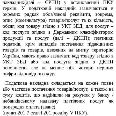
накладних(далі – ЄPПH) у встановлений
ПКУ
термін. У податковій накладній зазначаються в
окремих рядках обов'язкові реквізити, зокрема,
опис (номенклатура) товарів/послуг та їx кількість,
обсяг; код товару згідно з УKT ЗЕД, для послуг –
код послуги згідно з Державним класифікатором
продукції та послуг (далі – ДКПП); платники
податків, крім випадків постачання підакцизних
товарів та товарів, ввезених на митну територію
України, мають право зазначати код товару згідно з
УKT ЗЕД a6o код послуги згідно з ДКПП
неповністю, але не менше ніж чотири перших
цифри відповідного коду.
Податкова накладна складається на кожне повне
a6o часткове постачання товарів/послуг, а також на
суму коштів, що надійшли на рахунок у банку /
небанківському надавачу платіжних послуг як
попередня оплата (аванс)
(пункт 201.7 статті 201 розділу V
ПКУ
).