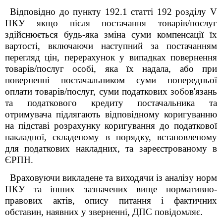
Відповідно до пункту 192.1 статті 192 розділу V
ПКУ
якщо після постачання товарів/послуг
здійснюється будь-яка зміна суми компенсації їx
вартості, включаючи наступний за постачанням
перегляд цін, перерахунок у випадках повернення
товарів/послуг особі, яка їx надала, або при
поверненні постачальником суми попередньої
оплати товарів/послуг, суми податкових зобов'язань
та податкового кредиту постачальника та
отримувача підлягають відповідному коригуванню
на підставі розрахунку коригування до податкової
накладної, складеному в порядку, встановленому
для податкових накладних, та зареєстрованому в
ЄPПH.
Враховуючи викладене та виходячи із аналізу норм
ПКУ
та інших зазначених вище нормативно-
правових актів, опису питання і фактичних
обставин, наявних у зверненні, ДПС повідомляє.