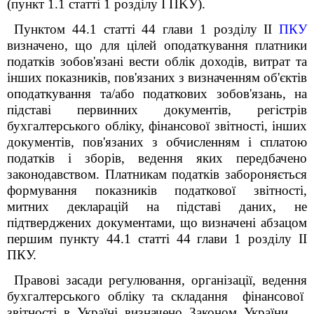
(пункт 1.1 статті 1 розділу I ПKУ).
Пунктом 44.1 статті 44 глави 1 розділу II
ПКУ
визначено, що для цілей оподаткування платники
податків зобов'язані вести облік доходів, витрат та
інших показників, пов'язаних з визначенням об'єктів
оподаткування та/або податкових зобов'язань, на
підставі первинних документів, регістрів
бухгалтерського обліку, фінансової звітності, інших
документів, пов'язаних з обчисленням i сплатою
податків i зборів, ведення яких передбачено
законодавством. Платникам податків забороняється
формування показників податкової звітності,
митних декларацій на підставі даних, не
підтверджених документами, що визначені абзацом
першим пункту 44.1 статті 44 глави 1 розділу II
ПКУ.
Правові засади регулювання, організації, ведення
бухгалтерського обліку та складання фінансової
звітності в Україні визначено Законом України