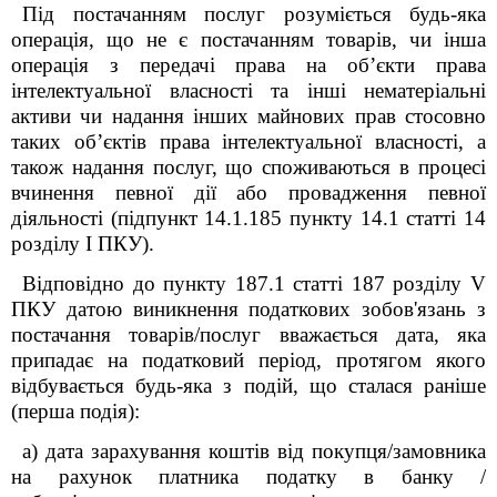
Під постачанням послуг розуміється будь-яка
операція, що не є постачанням товарів, чи інша
операція з передачі права на обʼєкти права
інтелектуальної власності та інші нематеріальні
активи чи надання інших майнових прав стосовно
таких обʼєктів права інтелектуальної власності, а
також надання послуг, що споживаються в процесі
вчинення певної дії або провадження певної
діяльності (підпункт 14.1.185 пункту 14.1 статті 14
розділу I
ПКУ
).
Відповідно до пункту 187.1 статті 187 розділу V
ПКУ
датою виникнення податкових зобов'язань з
постачання товарів/послуг вважається дата, яка
припадає на податковий період, протягом якого
відбувається будь-яка з подій, що сталася раніше
(перша подія):
а) дата зарахування коштів від покупця/замовника
на рахунок платника податку в банку /