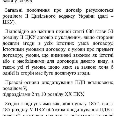
Закону № 996.
Загальні положення про договір регулюються
розділом II Цивільного кодексу України (далі –
ЦКУ).
Відповідно до частини першої статті 638 глави 53
розділу II ЦКУ договір є укладеним, якщо сторони
досягли згоди з ycix істотних умов договору.
Істотними умовами договору є умови про предмет
договору, умови, що визначені законом як істотні
або є необхідними для договорів даного виду, а
також yci ті умови, щодо яких за заявою хоча б
однієї із сторін мас бути досягнуто згоди.
Правові основи оподаткування ПДВ встановлено
розділом V,
підрозділами 2 та 10 розділу XX
ПКУ
.
Згідно з підпунктами «а», «б» пункту 185.1 статті
185 розділу V
ПКУ
обʼєктом оподаткування ПДВ є
операції платників податку з постачання товарів/