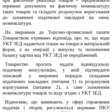
при фактичній реалізації товарів – оформлювати
первинні документи на фактичну номенклатуру
таких товарів та складати розрахунок коригування
до зазначеної податкової накладної на зміну
номенклатури.
На звернення до Торгово-промислової палати
Товариством отримано відповідь про те, що коди
УKT ЗЕД надаються тільки на товари в матеріальній
формі, а на операції з випуску та поповнення
балансу картки код УKT ЗЕД не передбачений.
Товариство просить надати індивідуальну
податкову консультацію, у якій підтвердити
описаний у зверненні порядок складання
податкових накладних (питання 1) та розрахунків
коригування (питання 2), а саме зазначення
номенклатури товарів та коду згідно з УKT ЗЕД.
Відносини, що виникають у сфері справляння
податків i зборів, регулюються нормами ПKУ