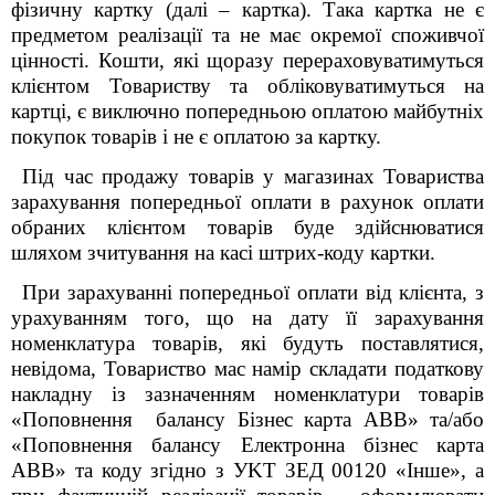
фізичну картку (далі – картка). Така картка не є
предметом реалізації та не має окремої споживчої
цінності. Кошти, які щоразу перераховуватимуться
клієнтом Товариству та обліковуватимуться на
картці, є виключно попередньою оплатою майбутніх
покупок товарів i не є оплатою за картку.
Під час продажу товарів у магазинах Товариства
зарахування попередньої оплати в рахунок оплати
обраних клієнтом товарів буде здійснюватися
шляхом зчитування на касі штрих-коду картки.
При зарахуванні попередньої оплати від клієнта, з
урахуванням того, що на дату її зарахування
номенклатура товарів, які будуть поставлятися,
невідома, Товариство мас намір складати податкову
накладну із зазначенням номенклатури товарів
«Поповнення балансу Бізнес карта ABB» та/або
«Поповнення балансу Електронна бізнес карта
ABB» та коду згідно з УKT ЗЕД 00120 «Інше», а