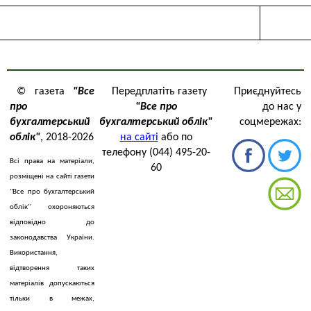
© газета
"Все
Передплатіть газету
Приєднуйтесь
про
"Все про
до нас у
бухгалтерський
бухгалтерський облік"
соцмережах:
облік"
, 2018-2026
на сайті
або по
телефону (044) 495-20-
Всі права на матеріали,
60
розміщені на сайті газети
"Все про бухгалтерський
облік" охороняються
відповідно до
законодавства України.
Використання,
відтворення таких
матеріалів допускаються
тільки в межах,