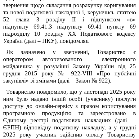
звернення щодо складання розрахунку коригування
та нової податкової накладної і, керуючись статтею
52 глави 3 розділу ІІ і підпунктом «в»
підпункту
69.41.3 підпункту 69.41 пункту 69
підрозділу 10 розділу ХХ Податкового кодексу
України (далі – ПКУ), повідомляє.
Як зазначено у зверненні, Товариство є
оператором авторизованого електронного
майданчика у розумінні Закону України від 25
грудня 2015 року № 922-
VIII
«Про публічні
закупівлі» зі змінами (далі – Закон № 922).
Товариство повідомило, що у листопаді 2025 року
ним було надано іншій особі (учаснику) послуги
доступу до онлайн-сервісу з правом користування
програмною продукцією та зареєстровано в
Єдиному реєстрі податкових накладних (далі –­
ЄРПН) відповідну податкову накладну, а у грудні
2025 року учасник здійснив оплату Товариству