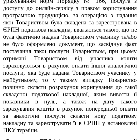
урахуванням норм Порядку № 166, послуга з
доступу до онлайн-сервісу з правом користування
програмною продукцією, за операцією з надання
якої Товариством була складена та зареєстрована в
ЄРПН податкова накладна, вважається такою, що не
була фактично надана Товариством учаснику та/або
не було оформлено документ, що засвідчує факт
постачання такої послуги Товариством, при цьому
отримані Товариством від учасника кошти
зараховуються в рахунок оплати іншої аналогічної
послуги, яка буде надана Товариством учаснику у
майбутньому, то у такому випадку Товариство
повинно скласти розрахунок коригування до такої
складеної податкової накладної, яким вивести її
показники в нуль, а також на дату такого
зарахування коштів в рахунок попередньої оплати
за аналогічні послуги скласти нову податкову
накладну та зареєструвати її в ЄРПН у встановлені
ПКУ терміни.