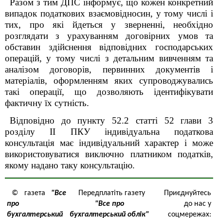
Разом з тим
ДПС
інформує, що кожен конкретний
випадок податкових взаємовідносин, у тому числі і
тих, про які йдеться у зверненні, необхідно
розглядати з урахуванням договірних умов та
обставин здійснення відповідних господарських
операцій, у тому числі з детальним вивченням та
аналізом договорів, первинних документів і
матеріалів, оформленням яких супроводжувались
такі операції, що дозволяють ідентифікувати
фактичну їх сутність.
Відповідно до пункту 52.2 статті 52 глави 3
розділу ІІ ПКУ індивідуальна податкова
консультація має індивідуальний характер і може
використовуватися виключно платником податків,
якому надано таку консультацію.
© газета
"Все
Передплатіть газету
Приєднуйтесь
про
"Все про
до нас у
бухгалтерський
бухгалтерський облік"
соцмережах: