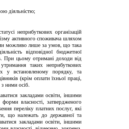
ною діяльністю;
татусі неприбуткових організацій
анізму активного споживача шляхом
ами можливо лише за умов, що така
яльність відповідної бюджетної
ов. При цьому
отримані доходи від
 утримання
таких неприбуткових
них
у встановленому порядку
, та
цівників (крім
оплати
їхньої праці,
х з ними
осіб.
даватися закладами освіти, іншими
 форми власності, затвердженого
ння переліку платних послуг, які
ти, що належать до державної та
аватися закладами освіти, іншими
ми власності, віднесено, зокрема,