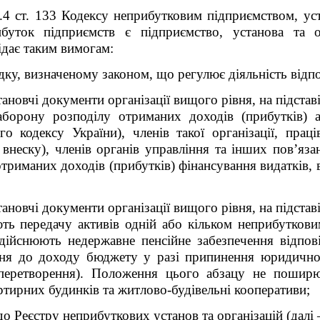
33.4 ст. 133 Кодексу неприбутковим підприємством, ус
буток підприємств є підприємство, установа та ор
ідає таким вимогам:
дку, визначеному законом, що регулює діяльність відпо
тановчі документи організації вищого рівня, на підстав
заборону розподілу отриманих доходів (прибутків) а
го кодексу України),
членів такої організації, праці
внеску), членів органів управління та інших пов’яза
триманих доходів (прибутків) фінансування видатків, ви
тановчі документи організації вищого рівня, на підстав
ть передачу активів одній або кільком неприбуткови
йснюють недержавне пенсійне забезпечення відпов
ня до доходу бюджету у разі припинення юридичної о
 перетворення). Положення цього абзацу не поширює
ртирних будинків та житлово-будівельні кооперативи;
 Реєстру неприбуткових установ та організацій (далі –