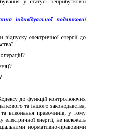
бування у статусі неприбуткової
ння індивідуальної податкової
 відпуску електричної енергії до
ства?
 операцій?
ння)?
?
одексу до функцій контролюючих
даткового та іншого законодавства,
та виконання правочинів, у тому
у електричної енергії, не належать
еціальними нормативно-правовими