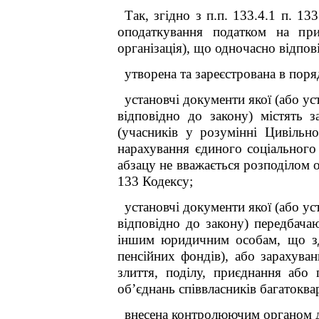
Так, згідно з п.п. 133.4.1 п. 1
оподаткування податком на при
організація), що одночасно відпов
утворена та зареєстрована в поря
установчі документи якої (або ус
відповідно до закону) містять 
(учасників
у розумінні Цивільно
нарахування єдиного соціального 
абзацу не вважається розподілом о
133 Кодексу;
установчі документи якої (або ус
відповідно до закону) передбачаю
іншим юридичним особам, що зді
пенсійних фондів), або зарахуван
злиття, поділу, приєднання або
об’єднань співвласників багатоква
внесена контролюючим органом до