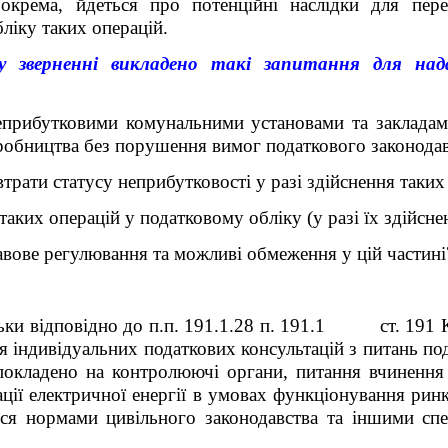
окрема, йдеться про потенційні наслідки для пере
бліку таких операцій.
 зверненні викладено такі запитання для нада
прибутковими комунальними установами та закладами
робництва без порушення вимог податкового законодав
втрати статусу неприбутковості у разі здійснення таких
аких операцій у податковому обліку (у разі їх здійсне
вове регулювання та можливі обмеження у цій частині
ки відповідно до п.п. 19
1
.1.28 п. 19
1
.1 ст. 19
1
К
я індивідуальних податкових консультацій з питань по
покладено на контролюючі органи, питання вчинення 
ції електричної енергії в умовах функціонування ринк
ся нормами цивільного законодавства та іншими сп