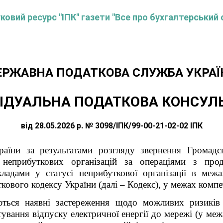
овий ресурс "ІПК" газети "Все про бухгалтерський 
ЕРЖАВНА ПОДАТКОВА СЛУЖБА УКРАЇ
ІДУАЛЬНА ПОДАТКОВА КОНСУЛ
від 28.05.2026 р. № 3098/ІПК/99-00-21-02-02 ІПК
аїни за результатами розгляду звернення Громадс
неприбуткових організацій за операціями з прод
ладами у статусі неприбуткової організації в межах
кового кодексу України (далі – Кодекс), у межах компе
аються наявні застереження щодо можливих ризиків
ктування відпуску електричної енергії до мережі (у м