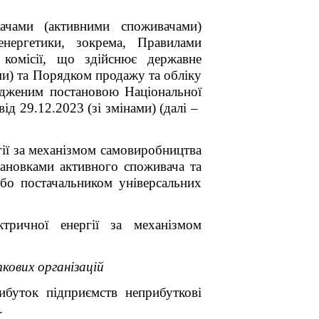
ачами (активними споживачами)
енергетики, зокрема, Правилами
 комісії, що здійснює державне
ми) та Порядком продажу та обліку
вердженим постановою
Національної
від 29.12.2023
(зі змінами) (далі –
гії за механізмом самовиробництва
тановками активного споживача та
бо постачальником універсальних
тричної енергії за механізмом
ових організацій
буток підприємств неприбуткові
.