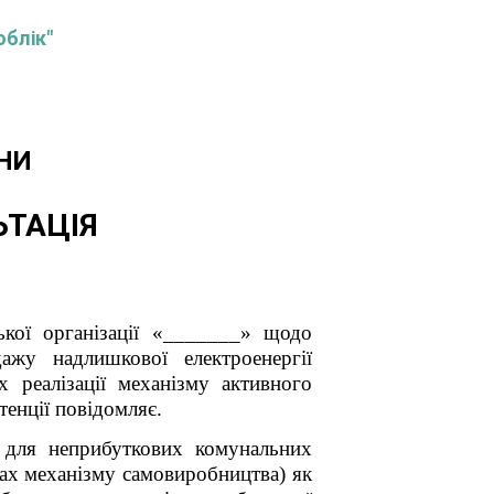
облік"
НИ
ЬТАЦІЯ
ької організації «_______» щодо
ажу надлишкової електроенергії
 реалізації механізму активного
тенції повідомляє.
 для неприбуткових комунальних
ежах механізму самовиробництва) як