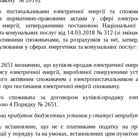
кону № 2019).
ж постачальниками електричної енергії та
спожив
я
нормативно-правовими актами у сфері електро
ї енергії, затвердженими постановою
Національної
та комунальних послуг
від 14.03.2018 № 312 (зі зміна
ктивними споживачами, та розрахунків за неї, зат
гулювання у сферах енергетики та комунальних послуг
2651 визначено, що
купівля-продаж електричної енер
гу електричної енергії, виробленої генеруючими ус
ного активним споживачем з електропостачальником а
 про постачання електричної енергії споживачу.
го споживача за договором купівлі-продажу елек
вою 4
Порядку № 2651.
а прибуток бюджетних установ у статусі неприбутк
у встановлено, що не є платниками податку на при
ації у порядку та на умовах, встановлених цим пунктом