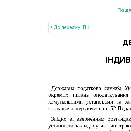
Пошук
До переліку IПК
Д
ІНДИВ
Державна податкова служба Укр
окремих питань оподаткування 
комунальними установами та зак
споживача, керуючись ст. 52 Подат
Згідно зі зверненням розгляд
установ та закладів у частині тра