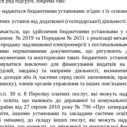
ься
ряд підгруп, зокрема такі
:
що надаються бюджетними установами згідно з їх основ
их установ від додаткової (господарської) діяльності.
ачається, що здійснення бюджетними установами у с
коном № 2019 та
Порядком № 2651 з
реалізації мех
-продажу надлишкової електроенергії з постачальник
ьними нормативними документами, що регулюють ді
документами та кошторисами таких бюджетних устан
овуватися
виключно для
фінансування видатків
на
(цілей,
завдань) та
напрямів діяльності,
визначе
х доходів
або
їх
частини серед своїх
засновників, пра
внеску),
членів органів управління
та
інших
пов’язани
п.п. 30 п. 8 Переліку платних послуг, які можуть на
и освіти, що належать до державної та комунальної
країни від 27 серпня 2010 року № 796 «Про затвердже
віти, іншими установами та закладами системи осві
і змінами), до складу інших послуг, які можуть над
освіти, що належать до державної та комунальної фор