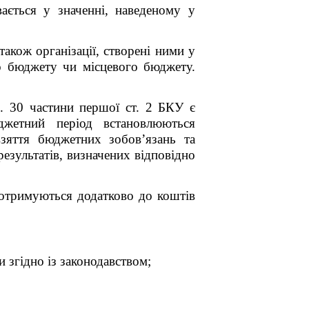
ється у значенні, наведеному у
акож організації, створені ними у
о бюджету чи місцевого бюджету.
п. 30
частини першої
ст. 2 БКУ є
жетний період встановлюються
зяття бюджетних зобов’язань та
езультатів, визначених відповідно
 отримуються додатково до коштів
 згідно із законодавством;