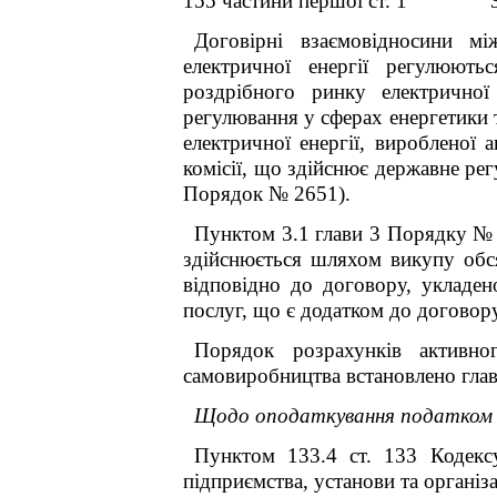
155 частини першої ст. 1 За
Договірні взаємовідносини мі
електричної енергії регулюютьс
роздрібного ринку електрично
регулювання у сферах енергетики 
електричної енергії,
виробленої а
комісії, що здійснює державне ре
Порядок № 2651).
Пунктом 3.1 глави 3
Порядку № 
здійснюється шляхом викупу обся
відповідно до договору, укладе
послуг, що є додатком до договору
Порядок розрахунків активно
самовиробництва встановлено гла
Щодо оподаткування податком н
Пунктом 133.4 ст. 133 Кодекс
підприємства, установи та організ