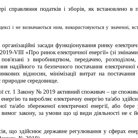
і справляння податків і зборів, як встановлено в п
дексі і не визначаються ним, використовуються у значенні, вс
а організаційні засади функціонування ринку електрич
2019-VIII «Про ринок електричної енергії» (
 пов'язані з виробництвом, передачею, розподілом,
ення надійного та безпечного постачання електричної
инкових відносин, мінімізації витрат на постачання е
є природне середовище.
ї ст. 1
Закону № 2019
активний споживач –
це спожива
енергію та виробляє електричну енергію та/або здійснює
ої та/або збереженої електричної енергії, або бере 
 вимог закону, за умови що ці види діяльності не є
сія, що здійснює державне регулювання у сферах енер