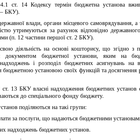
14.1 ст. 14
Кодексу
термін бюджетна установа вжива
 – БКУ)
.
ержавної влади, органи місцевого самоврядування, а т
істю утримуються за рахунок відповідно державног
ми (п. 12 частини першої ст. 2 БКУ).
свою діяльність на основі кошторису, що згідно з 
м документом бюджетної установи, яким на бюд
адходжень і розподіл бюджетних асигнувань на в
я бюджетною установою своїх функцій та досягнення р
ї ст. 13 БКУ власні надходження бюджетних установ
чаються до спеціального фонду бюджету.
танов поділяються на такі групи:
лати за послуги, що надаються бюджетними установами
них надходжень бюджетних установ.