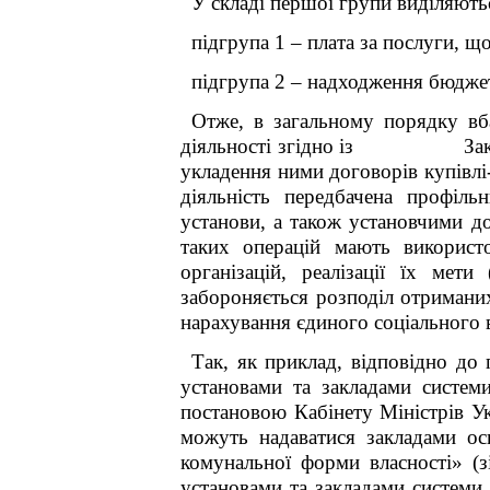
У складі першої групи виділяют
підгрупа 1 – плата за послуги, 
підгрупа 2 – надходження бюджетн
Отже, в загальному порядку вб
діяльності згідно із
За
укладення ними договорів купівлі
діяльність передбачена профіл
установи, а також установчими 
таких операцій мають використ
організацій, реалізації їх
мети
забороняється
розподіл отримани
нарахування
єдиного соціального
Так, як приклад, відповідно до 
установами та закладами систем
постановою Кабінету Міністрів У
можуть надаватися закладами ос
комунальної форми власності» (з
установами та закладами системи 