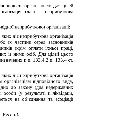
тановою та організацією для цілей
ганізація (далі – неприбуткова
відної неприбуткової організації;
і яких діє неприбуткова організація
бо їх частини серед засновників
вників (крім оплати їхньої праці,
них із ними осіб. Для цілей цього
значених п.п. 133.4.2 п. 133.4 ст.
і яких діє неприбуткова організація
м організаціям відповідного виду,
ідно до закону (для недержавних
соби (у результаті її ліквідації,
ться на об’єднання та асоціації
 Реєстр).