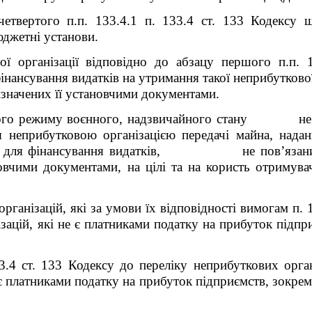
четвертого п.п. 133.4.1 п. 133.4 ст. 133 Кодексу 
джетні установи.
ої організації відповідно до абзацу першого п.п. 
ансування видатків на утримання такої неприбуткової ор
визначених її установчими документами.
ового режиму воєнного, надзвичайного стану не 
я неприбутковою організацією передачі майна, надан
ів) для фінансування видатків, не пов’язаних 
становчими документами, на цілі та на користь о
організацій, які за умови їх відповідності вимогам п.
зацій, які не є платниками податку на прибуток підпри
3.4 ст. 133 Кодексу
до переліку неприбуткових орган
 є платниками податку на прибуток підприємств, зокре