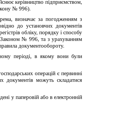
ійснює керівництво підприємством,
акону № 996).
рема, визначає за погодженням з
відно до установчих документів
егістрів обліку, порядку і способу
х Законом № 996, та з урахуванням
є правила документообороту.
тному періоді, в якому вони були
господарських операцій є первинні
их документів можуть складатися
ені у паперовій або в електронній