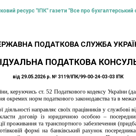
овий ресурс "ІПК" газети "Все про бухгалтерський 
ЕРЖАВНА ПОДАТКОВА СЛУЖБА УКРАЇ
ІДУАЛЬНА ПОДАТКОВА КОНСУЛ
від 29.05.2026 р. № 3119/ІПК/99-00-24-03-03 ІПК
ни, керуючись ст. 52 Податкового кодексу України (дал
я окремих норм податкового законодавства та в межах
 діяльності направляє своїх працівників у службові в
укласти договір із юридичною особою – посередни
ції проживання та транспортного забезпечення (придба
отівковій формі на банківський рахунок посередника