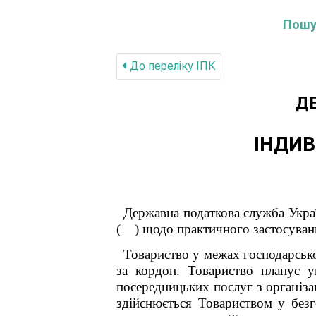
Пошук
До переліку IПК
Д
ІНДИВ
Державна податкова служба Украї
( ) щодо практичного застосуванн
Товариство у межах господарської
за кордон. Товариство планує 
посередницьких послуг з організа
здійснюється Товариством у безг