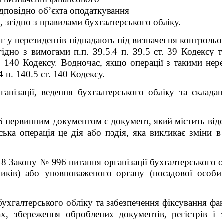
ідповідно об’єкта оподаткування
 згідно з правилами бухгалтерського обліку.
г у нерезидентів підпадають під визначення контрольо
гідно з вимогами п.п. 39.5.4 п. 39.5 ст. 39 Кодексу 
т. 140 Кодексу. Водночас, якщо операції з такими не
 п. 140.5 ст. 140 Кодексу.
анізації, ведення бухгалтерського обліку та складан
6 первинним документом є документ, який містить від
ська операція це дія або подія, яка викликає зміни в
 8 Закону № 996 питання організації бухгалтерського 
ників) або уповноваженого органу (посадової особи
бухгалтерського обліку та забезпечення фіксування фа
х, збереження оброблених документів, регістрів і з