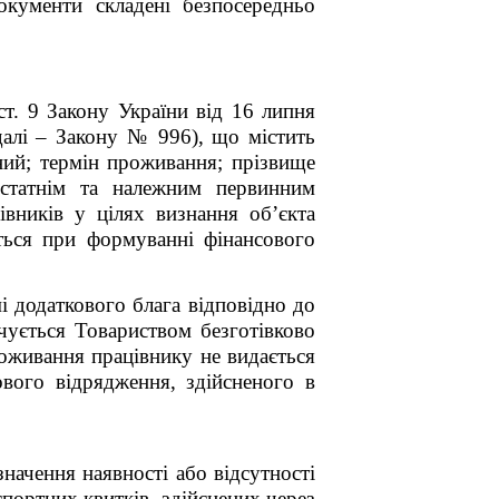
окументи складені безпосередньо
ст. 9 Закону України від 16 липня
далі – Закону № 996), що містить
ний; термін проживання; прізвище
остатнім та належним первинним
вників у цілях визнання об’єкта
ться при формуванні фінансового
і додаткового блага відповідно до
ачується Товариством безготівково
оживання працівнику не видається
вого відрядження, здійсненого в
начення наявності або відсутності
портних квитків, здійснених через