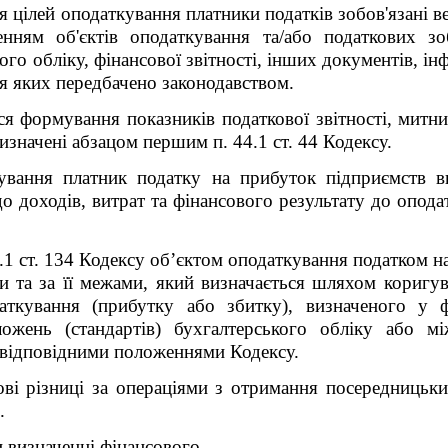
ля цілей оподаткування платники податків зобов'язані в
енням об'єктів оподаткування та/або податкових зо
ого обліку, фінансової звітності, інших документів, і
ння яких передбачено законодавством.
я формування показників податкової звітності, митних
значені абзацом першим п. 44.1 ст. 44 Кодексу.
ування платник податку на прибуток підприємств ви
до доходів, витрат та фінансового результату до опода
4.1 ст. 134 Кодексу об’єктом оподаткування податком 
и та за її межами, який визначається шляхом коригу
аткування (прибутку або збитку), визначеного у фі
ожень (стандартів) бухгалтерського обліку або мі
ні відповідними положеннями Кодексу.
ові різниці за операціями з отримання посередницьки
.
и визначенні фінансового