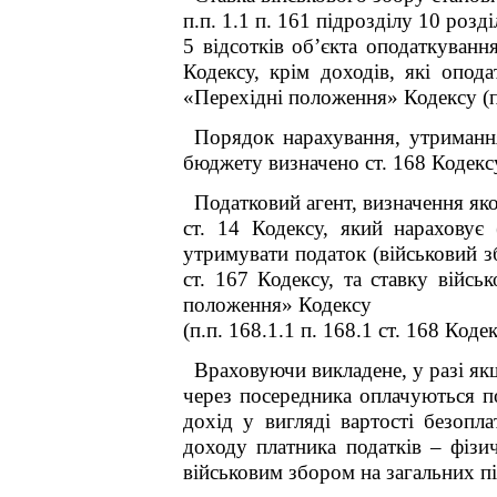
п.п. 1.1 п. 16
1
підрозділу 10 розд
5 відсотків об’єкта оподаткування
Кодексу, крім доходів, які опода
«Перехідні положення» Кодексу (п.п
Порядок нарахування, утримання
бюджету визначено ст. 168 Кодексу 
Податковий агент, визначення яко
ст. 14 Кодексу, який нараховує 
утримувати податок (військовий з
ст. 167 Кодексу, та ставку військ
положення» Кодексу
(п.п. 168.1.1 п. 168.1 ст. 168 Кодек
Враховуючи викладене, у разі 
через посередника оплачуються по
дохід у вигляді вартості
безопла
доходу платника податків – фізи
військовим збором на загальних пі