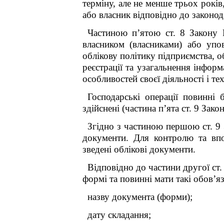
терміну, але не менше трьох рокі
або власник відповідно до законод
Частиною п’ятою ст. 8 Закону 
власником (власниками) або уп
облікову політику підприємства, о
реєстрації та узагальнення інфор
особливостей своєї діяльності і т
Господарські операції повинні 
здійснені (частина п’ята ст. 9 Зако
Згідно з частиною першою ст. 9
документи. Для контролю та впо
зведені облікові документи.
Відповідно до частини другої ст
формі та повинні мати такі обов’яз
назву документа (форми);
дату складання;