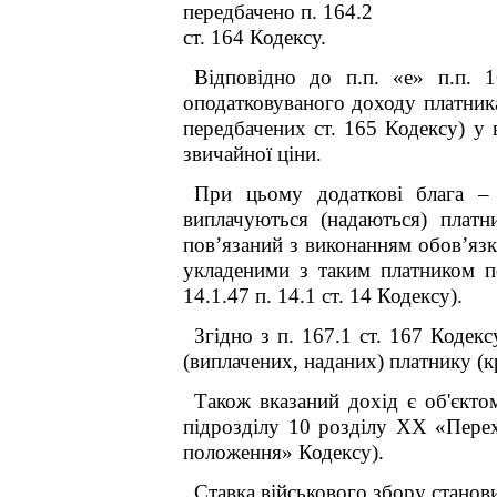
передбачено п. 164.2
ст. 164 Кодексу.
Відповідно до п.п. «е» п.п. 1
оподатковуваного доходу платника
передбачених ст. 165 Кодексу) у 
звичайної ціни.
При цьому додаткові блага – 
виплачуються (надаються) плат
пов’язаний з виконанням обов’язк
укладеними з таким платником п
14.1.47 п. 14.1 ст. 14 Кодексу).
Згідно з п. 167.1 ст. 167 Кодек
(виплачених, наданих) платнику (кр
Також вказаний дохід є об'єктом
підрозділу 10 розділу XX «Перехі
положення» Кодексу).
Ставка військового збору станови