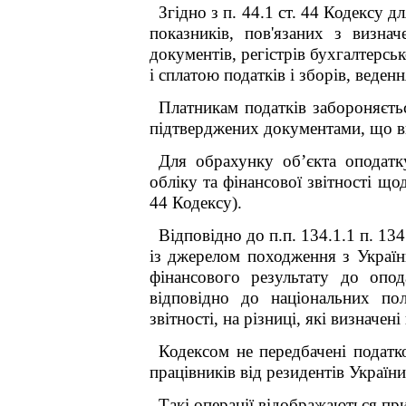
Згідно з п. 44.1 ст. 44 Кодексу д
показників, пов'язаних з визнач
документів, регістрів бухгалтерськ
і сплатою податків і зборів, веде
Платникам податків забороняєтьс
підтверджених документами, що ви
Для обрахунку об’єкта оподатк
обліку та фінансової звітності що
44 Кодексу).
Відповідно до п.п. 134.1.1 п. 13
із джерелом походження з Україн
фінансового результату до опод
відповідно до національних пол
звітності, на різниці, які визначе
Кодексом не передбачені податк
працівників від резидентів України
Такі операції відображаються пр