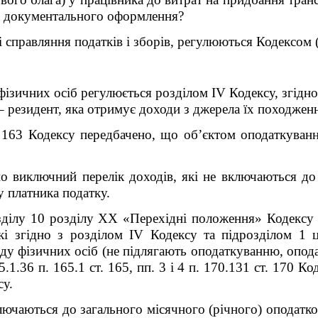
ю документального оформлення?
справляння податків і зборів, регулюються Кодексом (п
фізичних осіб регулюється розділом ІV Кодексу,
згідно
 – резидент, яка отримує доходи з джерела їх походженн
. 163 Кодексу передбачено, що об’єктом оподаткуванн
о виключний перелік доходів, які не включаються до
у платника податку.
ділу 10 розділу XX «Перехідні положення» Кодексу 
кі згідно з розділом IV Кодексу та підрозділом 1 
ду фізичних осіб (не підлягають оподаткуванню, опод
.1.36 п. 165.1 ст. 165, пп. 3 і 4 п. 170.13
1
ст. 170 Код
у.
ключаються до загального місячного (річного) оподатк