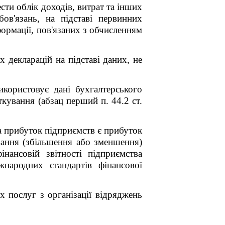
ести облік доходів, витрат та інших
бов'язань, на підставі первинних
нформації, пов'язаних з обчисленням
 декларацій на підставі даних, не
користовує дані бухгалтерського
ткування (абзац перший п. 44.2 ст.
на прибуток підприємств є прибуток
вання (збільшення або зменшення)
нансовій звітності підприємства
жнародних стандартів фінансової
х послуг з організації відряджень