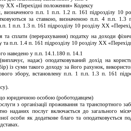
ілу XX «Перехідні положення» Кодексу
, визначеного п.п. 1 п.п. 1.2 п. 16
1
підрозділу 10 р
тковуються за ставкою, визначеною п.п. 4 п.п. 1.3 
. 1 п.п. 1.3 п. 16
1
підрозділу 10 розділу XX «Перехі
 та сплати (перерахування) податку на доходи фізич
та п.п. 1.4 п. 16
1
підрозділу 10 розділу XX «Перехід
го наведено у п.п. 14.1.180 п. 14.1
(виплачує, надає) оподатковуваний дохід на корист
бір) із суми такого доходу за його рахунок, використо
ового збору, встановлену п.п. 1 п.п. 1.3 п. 16
1
підр
су).
якщо юридичною особою (роботодавцем)
слуги з організації проживання та транспортного заб
тно наданих послуг включається до загального міся
чної особи як додаткове благо та оподатковується по
дставах.