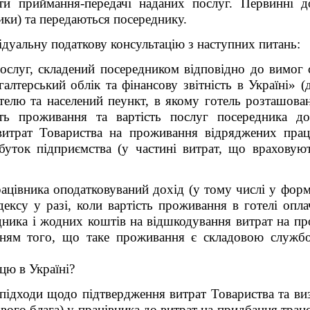
ти приймання-передачі наданих послуг. Первинні д
ники) та передаються посереднику.
ідуальну податкову консультацію з наступних питань:
послуг, складений посередником відповідно до вимог 
терський облік та фінансову звітність в Україні» (
елю та населений пеункт, в якому готель розташова
ість проживання та вартість послуг посередника д
итрат Товариства на проживання відряджених праці
уток підприємства (у частині витрат, що враховую
ацівника оподатковуваний дохід (у тому числі у форм
одексу у разі, коли вартість проживання в готелі опл
дника і жодних коштів на відшкодування витрат на пр
нням того, що таке проживання є складовою службо
цю в Україні?
 підходи щодо підтвердження витрат Товариства та виз
вого блага) у працівника до витрат на придбання транс