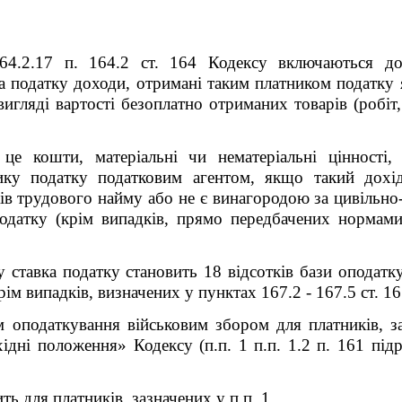
64.2.17 п. 164.2 ст. 164 Кодексу включаються до
 податку доходи, отримані таким платником податку я
вигляді вартості безоплатно отриманих товарів (робіт,
це кошти, матеріальні чи нематеріальні цінності,
нику податку податковим агентом, якщо такий дохі
ів трудового найму або не є винагородою за цивільн
одатку (крім випадків, прямо передбачених нормами 
су ставка податку становить 18 відсотків бази оподат
ім випадків, визначених у пунктах 167.2 - 167.5 ст. 16
 оподаткування військовим збором для платників, за
дні положення» Кодексу (п.п. 1 п.п. 1.2 п. 16
1
підр
ть для платників, зазначених у п.п. 1