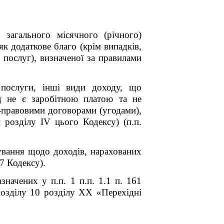
 загального місячного (річного)
к додаткове благо (крім випадків,
 послуг), визначеної за правилами
 послуги, інші види доходу, що
д не є заробітною платою та не
о-правовими договорами (угодами),
розділу IV цього Кодексу) (п.п.
кування щодо доходів, нарахованих
7 Кодексу).
значених у п.п. 1 п.п. 1.1 п. 16
1
озділу 10 розділу XX «Перехідні