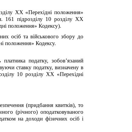
озділу XX «Перехідні положення»
п. 16
1
підрозділу 10 розділу XX
дні положення» Кодексу).
них осіб та військового збору до
ні положення» Кодексу.
ь платника податку, зобов’язаний
вуючи ставку податку, визначену в
озділу 10 розділу XX «Перехідні
езпечення (придбання квитків)
, то
чного (річного) оподатковуваного
датком на доходи фізичних осіб і