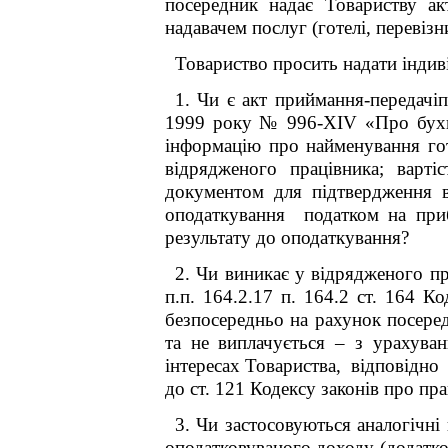
посередник надає Товариству ак
надавачем послуг (готелі, перевіз
Товариство просить надати індив
1. Чи є акт приймання-передачі
1999 року № 996-XIV «Про бухгал
інформацію про найменування гот
відрядженого працівника; варт
документом для підтвердження в
оподаткування податком на приб
результату до оподаткування?
2. Чи виникає у відрядженого пр
п.п. 164.2.17 п. 164.2 ст. 164 К
безпосередньо на рахунок посере
та не виплачується – з урахува
інтересах Товариства, відповідно
до ст. 121 Кодексу законів про пра
3. Чи застосовуються аналогічні
оподатковуваного доходу (додатко