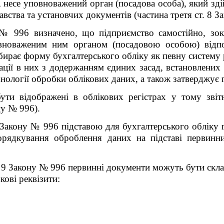
в, несе уповноважений орган (посадова особа), який зд
авства та установчих документів (частина третя ст. 8 З
№ 996 визначено, що підприємство самостійно, зок
овноваженим ним органом (посадовою особою) відпо
бирає форму бухгалтерського обліку як певну систему р
мації в них з додержанням єдиних засад, встановлени
ехнології обробки облікових даних, а також затверджу
бути відображені в облікових регістрах у тому зві
ну № 996).
 Закону № 996 підставою для бухгалтерського обліку 
рядкування оброблення даних на підставі первинн
. 9 Закону № 996 первинні документи можуть бути склад
кові реквізити: