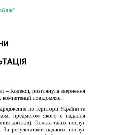
облік"
НИ
ЬТАЦІЯ
і – Кодекс), розглянула звернення
 компетенції повідомляє.
ідрядження по території України та
ком, предметом якого є надання
ння квитків). Оплата таких послуг
. За результатами наданих послуг