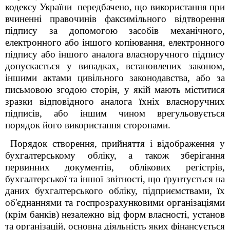
кодексу України передбачено, що використання при
вчиненні правочинів факсимільного відтворення
підпису за допомогою засобів механічного,
електронного або іншого копіювання, електронного
підпису або іншого аналога власноручного підпису
допускається у випадках, встановлених законом,
іншими актами цивільного законодавства, або за
письмовою згодою сторін, у якій мають міститися
зразки відповідного аналога їхніх власноручних
підписів, або іншим чином врегульовується
порядок його використання сторонами.
Порядок створення, прийняття і відображення у
бухгалтерському обліку, а також зберігання
первинних документів, облікових регістрів,
бухгалтерської та іншої звітності, що ґрунтується на
даних бухгалтерського обліку, підприємствами, їх
об'єднаннями та госпрозрахунковими організаціями
(крім банків) незалежно від форм власності, установ
та організацій, основна діяльність яких фінансується