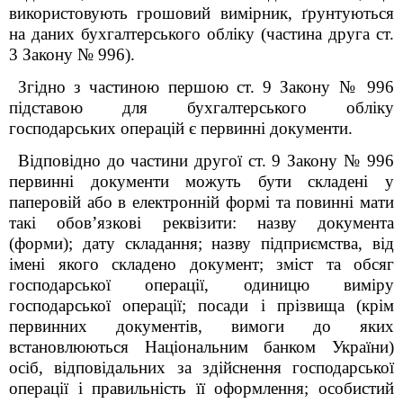
використовують грошовий вимірник, ґрунтуються
на даних бухгалтерського обліку (частина друга ст.
3 Закону № 996).
Згідно з частиною першою ст. 9 Закону № 996
підставою
для бухгалтерського обліку
господарських операцій є первинні документи.
Відповідно до частини другої ст. 9 Закону № 996
первинні документи можуть бути складені у
паперовій або в електронній формі та повинні мати
такі обов’язкові реквізити:
назву документа
(форми);
дату складання;
назву підприємства, від
імені якого складено документ;
зміст та обсяг
господарської операції, одиницю виміру
господарської операції;
посади і прізвища (крім
первинних документів, вимоги до яких
встановлюються Національним банком України)
осіб, відповідальних за здійснення господарської
операції і правильність її оформлення;
особистий