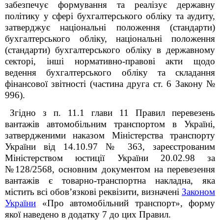
забезпечує формування та реалізує державну
політику у сфері бухгалтерського обліку та аудиту,
затверджує національні положення (стандарти)
бухгалтерського обліку, національні положення
(стандарти) бухгалтерського обліку в державному
секторі, інші нормативно-правові акти щодо
ведення бухгалтерського обліку та складання
фінансової звітності (частина друга ст. 6 Закону №
996).
Згідно з п. 11.1 глави 11 Правил перевезень
вантажів автомобільним транспортом в Україні,
затвердженими наказом Міністерства транспорту
України від 14.10.97 № 363, зареєстрованим
Міністерством юстиції України 20.02.98 за
№128/2568, основним документом на перевезення
вантажів є товарно-транспортна накладна, яка
містить всі обов’язкові реквізити, визначені
Законом
України
«Про автомобільний транспорт», форму
якої наведено в додатку 7 до цих Правил.