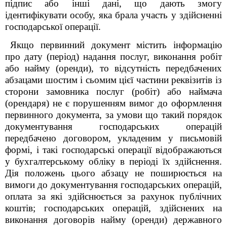
підпис або інші дані, що дають змогу
ідентифікувати особу, яка брала участь у здійсненні
господарської операції.
Якщо первинний документ містить інформацію
про дату (період) надання послуг, виконання робіт
або найму (оренди), то відсутність передбачених
абзацами шостим і сьомим цієї частини реквізитів із
сторони замовника послуг (робіт) або наймача
(орендаря) не є порушенням вимог до оформлення
первинного документа, за умови що такий порядок
документування господарських операцій
передбачено договором, укладеним у письмовій
формі, і такі господарські операції відображаються
у бухгалтерському обліку в періоді їх здійснення.
Дія положень цього абзацу не поширюється на
вимоги до документування господарських операцій,
оплата за які здійснюється за рахунок публічних
коштів; господарських операцій, здійснених на
виконання договорів найму (оренди) державного