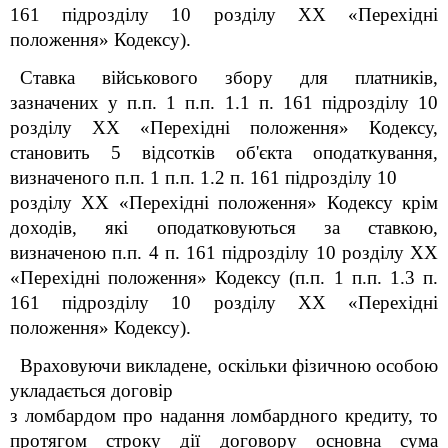
16
1
підрозділу 10 розділу XX «Перехідні
положення»
Кодексу
).
Ставка військового збору для платників,
зазначених у п.п. 1 п.п. 1.1 п. 16
1
підрозділу 10
розділу XX «Перехідні положення»
Кодексу
,
становить 5 відсотків об'єкта оподаткування,
визначеного п.п. 1 п.п. 1.2 п. 16
1
підрозділу 10
розділу XX «Перехідні положення»
Кодексу
крім
доходів, які оподатковуються за ставкою,
визначеною п.п. 4 п. 16
1
підрозділу 10 розділу XX
«Перехідні положення»
Кодексу
(п.п. 1 п.п. 1.3 п.
16
1
підрозділу 10 розділу XX «Перехідні
положення»
Кодексу
).
Враховуючи викладене, оскільки фізичною особою
укладається договір
з ломбардом про надання ломбардного кредиту, то
протягом строку дії договору основна сума