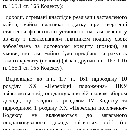
п. 165.1 ст. 165
Кодексу
);
доходи, отримані внаслідок реалізації заставленого
майна, майна платника податку при зверненні
стягнення фінансовою установою на таке майно у
зв’язку з невиконанням платником податку своїх
зобов’язань за договором кредиту (позики), за
умови, що таке майно було придбано за рахунок
такого кредиту (позики) (абзац другий п.п. 165.1.16
п. 165.1 ст. 165
Кодексу
).
Відповідно до п.п. 1.7 п. 16
1
підрозділу 10
розділу XX «Перехідні положення» ПКУ
звільняються від оподаткування військовим збором
доходи, що згідно з розділом IV
Кодексу
та
підрозділом 1 розділу ХХ «Перехідні положення»
Кодексу
не включаються до загального
оподатковуваного доходу фізичних осіб (не
підлягають оподаткуванню, оподатковуються за