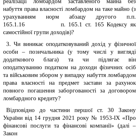
реалізації ломбардом заставленого майна без
набуття права власності ломбардом на таке майно (з
урахуванням норм абзацу другого п.п.
165.1.16 п. 165.1 ст. 165 Кодексу як
самостійної групи доходів)?
3. Чи виникає оподатковуваний дохід у фізичної
особи – позичальника (у тому числі у вигляді
додаткового блага) та чи підлягає він
оподаткуванню податком на доходи фізичних осіб
та військовим збором у випадку набуття ломбардом
права власності на предмет застави за рахунок
повного погашення заборгованості за договором
ломбардного кредиту?
Відповідно до частини першої ст. 30 Закону
України від 14 грудня 2021 року № 1953-ІХ «Про
фінансові послуги та фінансові компанії» (далі –
Закон