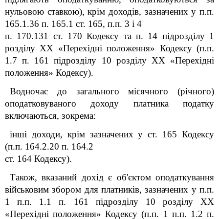
нульовою ставкою), крім доходів, зазначених у п.п.
165.1.36 п. 165.1 ст. 165, п.п. 3 і 4
п. 170.13
1
ст. 170
Кодексу
та п. 14 підрозділу 1
розділу ХХ «Перехідні положення»
Кодексу
(п.п.
1.7 п. 16
1
підрозділу 10 розділу ХХ «Перехідні
положення»
Кодексу
).
Водночас до загального місячного (річного)
оподатковуваного доходу платника податку
включаються, зокрема:
інші доходи, крім зазначених у ст. 165 Кодексу
(п.п. 164.2.20 п. 164.2
ст. 164
Кодексу
).
Також, вказаний дохід є об'єктом оподаткування
військовим збором для платників, зазначених у п.п.
1 п.п. 1.1 п. 16
1
підрозділу 10 розділу XX
«Перехідні положення»
Кодексу
(п.п. 1 п.п. 1.2 п.