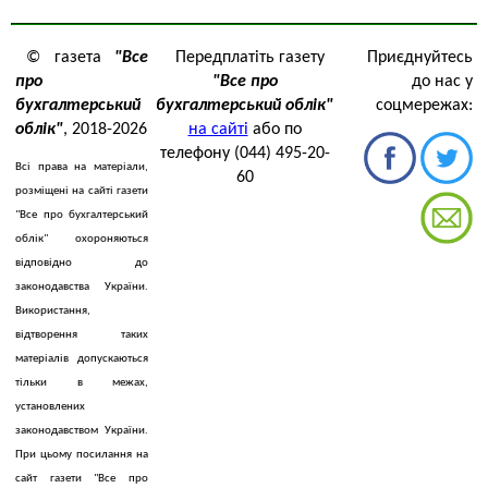
© газета
"Все
Передплатіть газету
Приєднуйтесь
про
"Все про
до нас у
бухгалтерський
бухгалтерський облік"
соцмережах:
облік"
, 2018-2026
на сайті
або по
телефону (044) 495-20-
Всі права на матеріали,
60
розміщені на сайті газети
"Все про бухгалтерський
облік" охороняються
відповідно до
законодавства України.
Використання,
відтворення таких
матеріалів допускаються
тільки в межах,
установлених
законодавством України.
При цьому посилання на
сайт газети "Все про