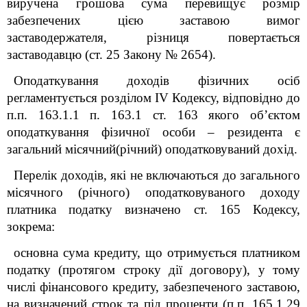
виручена грошова сума перевищує розмір
забезпечених цією заставою вимог
заставодержателя, різниця повертається
заставодавцю (ст. 25 Закону № 2654).
Оподаткування доходів фізичних осіб
регламентується розділом IV
Кодексу
, відповідно до
п.п. 163.1.1 п. 163.1 ст. 163 якого об’єктом
оподаткування фізичної особи – резидента є
загальний місячний(річний) оподатковуваний дохід.
Перелік доходів, які не включаються до загального
місячного (річного) оподатковуваного доходу
платника податку визначено ст. 165
Кодексу
,
зокрема:
основна сума кредиту, що отримується платником
податку (протягом строку дії договору), у тому
числі фінансового кредиту, забезпеченого заставою,
на визначений строк та під проценти (п.п. 165.1.29