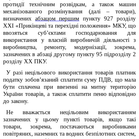
протидії технічним розвідкам, а також машин
механізованого розмінування (далі – товари),
визначених
абзацом першим
пункту 9
27
розділу
XXI «Прикінцеві та перехідні положення»
МКУ, що
ввозяться суб’єктами господарювання для
використання у власній виробничій діяльності з
виробництва, ремонту, модернізації, зокрема,
зазначених в абзаці другому пункту 95 підрозділу 2
розділу XX ПКУ.
У разі нецільового використання товарів платник
податку зобов’язаний сплатити суму ПДВ, що мала
бути сплачена при ввезенні на митну територію
України товарів, а також сплатити пеню відповідно
до закону.
Не вважається нецільовим використанням
зазначених у цьому пункті товарів, якщо такі
товари, зокрема, постачаються виробниками
повітряних, наземних та водних безпілотних систем,