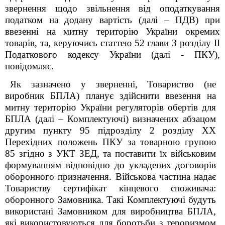
звернення щодо
звільнення від оподаткування
податком на додану вартість (далі – ПДВ) при
ввезенні на митну територію України окремих
товарів,
та, керуючись статтею 52 глави З розділу II
Податкового кодексу України (далі - ПКУ),
повідомляє.
Як зазначено у зверненні, Товариство
(не
виробник БПЛА) планує здійснити ввезення на
митну територію України
регуляторів обертів для
БПЛА (далі – Комплектуючі) визначених абзацом
другим
пункту 95 підрозділу 2 розділу ХХ
Перехідних положень ПКУ
за товарною групою
85 згідно з УКТ ЗЕД, та поставити їх військовим
формуванням відповідно до укладених
договорів
оборонного призначення. Військова частина надає
Товариству сертифікат кінцевого споживача:
оборонного Замовника. Такі Комплектуючі будуть
використані Замовником для виробництва БПЛА,
які використовуються для боротьби з тероризмом