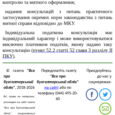
контролю та митного оформлення;
надання консультацій з питань практичного
застосування окремих норм законодавства з питань
митної справи відповідно до МКУ.
Індивідуальна податкова консультація має
індивідуальний характер і може використовуватися
виключно платником податків, якому надано таку
консультацію (
пункт 52.2 статті 52 глави 3 розділу II
ПКУ
).
© газета
"Все
Передплатіть газету
Приєднуйтесь
про
"Все про
до нас у
бухгалтерський
бухгалтерський облік"
соцмережах:
облік"
, 2018-2026
на сайті
або по
телефону (044) 495-20-
Всі права на матеріали,
60
розміщені на сайті газети
"Все про бухгалтерський
облік" охороняються