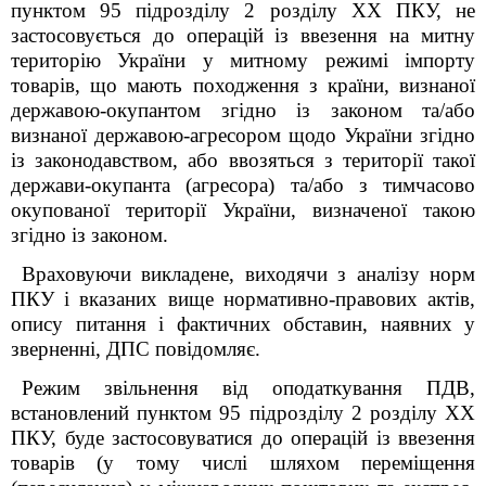
пунктом 95 підрозділу 2 розділу XX ПКУ, не
застосовується до операцій із ввезення на митну
територію України у митному режимі імпорту
товарів, що мають походження з країни, визнаної
державою-окупантом згідно із законом та/або
визнаної державою-агресором щодо України згідно
із законодавством, або ввозяться з території такої
держави-окупанта (агресора) та/або з тимчасово
окупованої території України, визначеної такою
згідно із законом.
Враховуючи викладене, виходячи з аналізу норм
ПКУ і вказаних вище нормативно-правових актів,
опису питання і фактичних обставин, наявних у
зверненні, ДПС повідомляє.
Режим звільнення від оподаткування ПДВ,
встановлений пунктом 95 підрозділу 2 розділу ХХ
ПКУ, буде застосовуватися до операцій із ввезення
товарів (
у тому числі шляхом переміщення