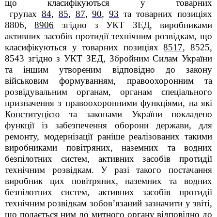
що класифікуються у товарних
групах
84
,
85
,
87
,
90
,
93
та товарних позиціях
8806,
8
906
згідно з УКТ ЗЕД,
виробниками
активних засобів протидії технічним розвідкам, що
класифікуються у товарних позиціях
8517
, 8525,
8543 згідно з УКТ ЗЕД, Збройним Силам України
та іншим утвореним відповідно до закону
військовим формуванням, правоохоронним та
розвідувальним органам, органам спеціального
призначення з правоохоронними функціями, на які
Конституцією
та законами України покладено
функції із забезпечення оборони держави, для
ремонту, модернізації раніше реалізованих такими
виробниками повітряних, наземних та водних
безпілотних систем, активних засобів протидії
технічним розвідкам. У разі такого постачання
виробник цих повітряних, наземних та водних
безпілотних систем, активних засобів протидії
технічним розвідкам зобов’язаний зазначити у звіті,
що подається ним до митного органу відповідно до