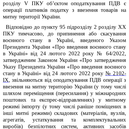
розділу V ПКУ об’єктом оподаткування ПДВ є
операції платників податку з ввезення товарів на
митну території України.
Відповідно до пункту 95 підрозділу 2 розділу XX
ПКУ тимчасово, до припинення або скасування
воєнного стану в Україні, введеного Указом
Президента України «Про введення воєнного стану
в Україні» від 24 лютого 2022 року № 64/2022,
затвердженим Законом України «Про затвердження
Указу Президента України «Про введення воєнного
стану в Україні» від 24 лютого 2022 року
№ 2102-
ІХ
, звільняються від оподаткування ПДВ операції з
ввезення на митну територію України (у тому числі
шляхом переміщення (пересилання) у міжнародних
поштових та експрес-відправленнях) у митному
режимі імпорту (у тому числі раніше поміщених в
інші митні режими) складових (матеріалів, вузлів,
агрегатів, устаткування та комплектувальних
виробів) безпілотних систем, активних засобів