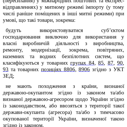
(пересилання) у міжнародних поштових та експрес-
відправленнях) у митному режимі імпорту (у тому
числі раніше поміщених в інші митні режими
)
при
умові, що такі товари, зокрема:
будуть використовуватися суб’єктом
господарювання виключно для використання у
власні виробничій діяльності з виробництва,
ремонту, модернізації, зокрема,
повітряних,
наземних та водних безпілотних систем, що
класифікуються у товарних
групах 84
,
85
,
87
,
90
,
93
та товарних
позиціях 8806
,
8906
згідно з УКТ
ЗЕД;
не мають походження з країни, визнаної
державою-окупантом згідно із законом та/або
визнаної державою-агресором щодо України згідно
із законодавством, або ввозяться з території такої
держави-окупанта (агресора) та/або з тимчасово
окупованої території України, визначеної такою
згідно із законом.