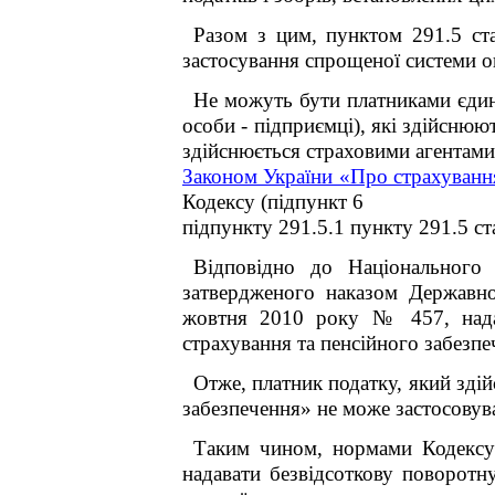
Разом з цим, пунктом 291.5 ста
застосування спрощеної системи оп
Не можуть бути платниками єдин
особи - підприємці), які здійснюют
здійснюється страховими агентами
Законом України «Про страхуванн
Кодексу (підпункт 6
підпункту 291.5.1 пункту 291.5 ст
Відповідно до Національного 
затвердженого наказом Державно
жовтня 2010 року № 457, надан
страхування та пенсійного забезпе
Отже, платник податку, який здій
забезпечення» не може застосовува
Таким чином, нормами Кодексу 
надавати безвідсоткову поворотн