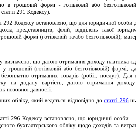
но в грошовій формі - готівковій або безготівкові
статті 291 Кодексу).
ті 292 Кодексу встановлено, що для юридичної особи 
охід представництв, філій, відділень такої юрид
грошовій формі (готівковій та/або безготівковій); мате
су визначено, що датою отримання доходу платника єд
 у грошовій (готівковій або безготівковій) формі, д
 безоплатно отриманих товарів (робіт, послуг).
Для 
ку на додану вартість, датою отримання доходу
ок позовної давності.
аних обліку, який ведеться відповідно до
статті 296
ць
атті 296 Кодексу встановлено, що юридичні особи – 
еного бухгалтерського обліку щодо доходів та витра