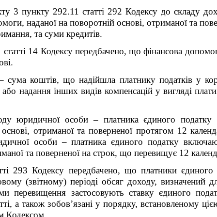
ту 3 пункту 292.11 статті 292 Кодексу до складу дох
моги, наданої на поворотній основі, отриманої та пов
римання, та суми кредитів.
 статті 14 Кодексу передбачено, що фінансова допомо
ові.
–
сума коштів, що надійшла платнику податків у кор
 або надання інших видів компенсацій у вигляді плат
ходу юридичної особи – платника єдиного податку 
основі, отриманої та поверненої протягом 12 календ
дичної особи – платника єдиного податку включаю
иманої та поверненої на строк, що перевищує 12 календ
тті 293 Кодексу передбачено, що платники єдиного 
вому (звітному) періоді обсяг доходу, визначений д
уми перевищення застосовують ставку єдиного подат
тті, а також зобов’язані у порядку, встановленому ці
им Кодексом.