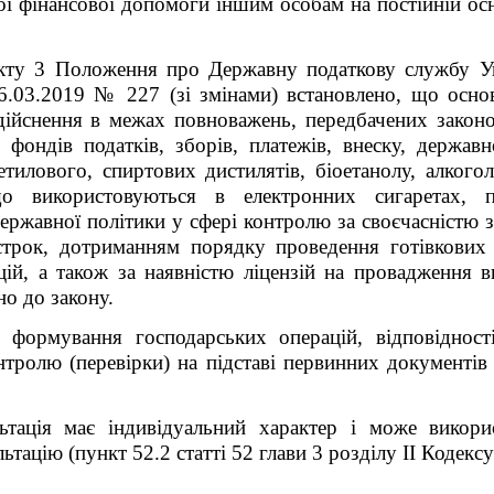
ої фінансової допомоги іншим особам на постійній ос
кту 3 Положення про Державну податкову службу У
06.03.2019 № 227 (зі змінами) встановлено, що осн
здійснення в межах повноважень, передбачених зако
фондів податків, зборів, платежів, внеску, держав
тилового, спиртових дистилятів, біоетанолу, алкого
о використовуються в електронних сигаретах, п
державної політики у сфері контролю за своєчасністю з
строк, дотриманням порядку проведення готівкових р
ій, а також за наявністю ліцензій на провадження ви
но до закону.
і формування господарських операцій, відповідност
онтролю
(перевірки) на підставі первинних документів
льтація має індивідуальний характер і може викор
ьтацію (пункт 52.2 статті 52 глави 3 розділу ІІ Кодексу