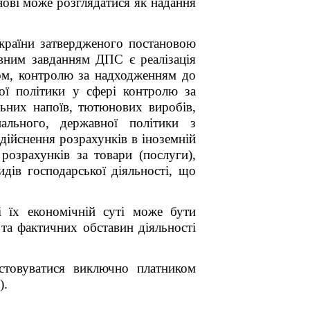
нові може розглядатися як надання
країни затвердженого постановою
овним завданням ДПС є реалізація
ном, контролю за надходженням до
ної політики у сфері контролю за
льних напоїв, тютюнових виробів,
ального, державної політики з
дійснення розрахунків в іноземній
озрахунків за товари (послуги),
дів господарської діяльності, що
і їх економічній суті може бути
 та фактичних обставин діяльності
истовуватися виключно платником
).