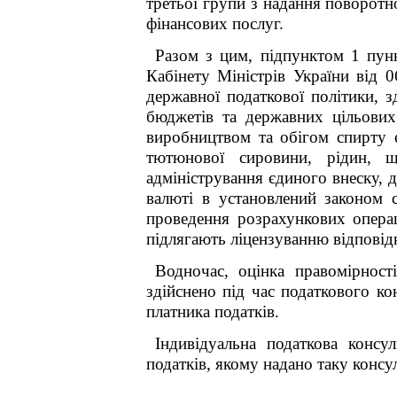
третьої групи з надання поворотн
фінансових послуг.
Разом з цим, підпунктом 1 пун
Кабінету Міністрів України від 
державної податкової політики, 
бюджетів та державних цільових 
виробництвом та обігом спирту е
тютюнової сировини, рідин, щ
адміністрування єдиного внеску, 
валюті в установлений законом 
проведення розрахункових операц
підлягають ліцензуванню відповід
Водночас, оцінка правомірност
здійснено під час податкового к
платника податків.
Індивідуальна податкова консу
податків, якому надано таку консул