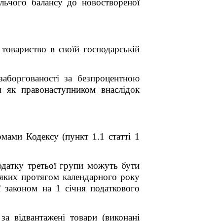
льчого балансу до новоствореної
овариство в своїй господарській
заборгованості за безпроцентною
м як правонаступником внаслідок
ами Кодексу (пункт 1.1 статті 1
одатку третьої групи можуть бути
 яких протягом календарного року
ї законом на 1 січня податкового
за відвантажені товари (виконані