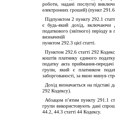
роботи, надані послуги) виключ
електронних грошей) (пункт 291.6 
Підпунктом 2 пункту 292.1 стат
є будь-який дохід, включаючи д
податкового (звітного) періоду в 
визначеній
пунктом 292.3 цієї статті.
Пунктом 292.6 статті 292 Кодек
коштів платнику єдиного податку
податку акта приймання-передачі
групи, який є платником подат
заборгованості, за якою минув стр
Дохід визначається на підставі д
292 Кодексу).
Абзацом п’ятим пункту 291.1 ст
групи використовують дані спрощ
44.2, 44.3 статті 44 Кодексу.