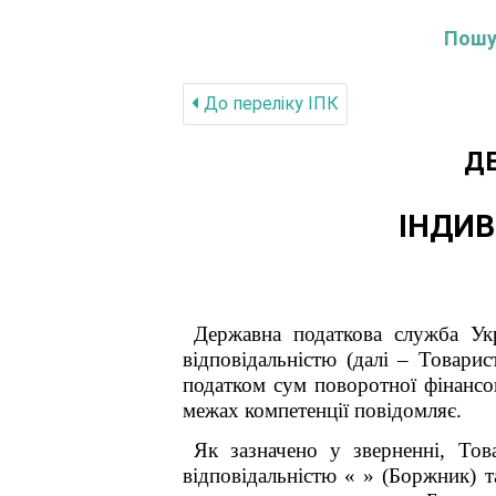
Пошук
До переліку IПК
Д
ІНДИВ
Державна податкова служ
відповідальністю
(далі – Товарис
податком сум поворотної фінансов
межах компетенції повідомляє.
Як зазначено у зверненні, Тов
відповідальністю
«
» (Боржник) т