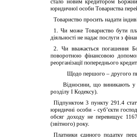
стало новим кредитором Боржник
юридичної особи Товариства пере
Товариство
просить надати
індив
1. Чи може Т
овариство
бути пла
діяльності не надає послуги з фін
2. Чи вважається погашення
Б
поворотною фінансовою допомого
реорганізації попереднього креди
Щодо
першого – другого
п
Відносини, що виникають у сфе
розділу І Кодексу).
Підпунктом 3 пункту 291.4 стат
юридичні особи - суб’єкти госпо
обсяг доходу не перевищує 1167 
(звітного) року.
Платники єдиного податку перш