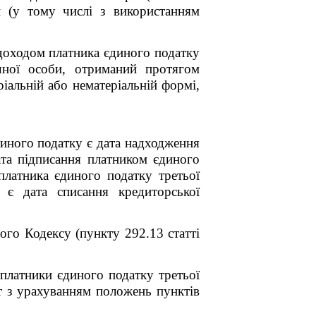
й (у тому числі з використанням
доходом платника єдиного податку
ичної особи, отриманий протягом
ріальній або нематеріальній формі,
иного податку є дата надходження
ата підписання платником єдиного
платника єдиного податку третьої
 є дата списання кредиторської
ого Кодексу (пункту 292.13 статті
платники єдиного податку третьої
т з урахуванням положень пунктів