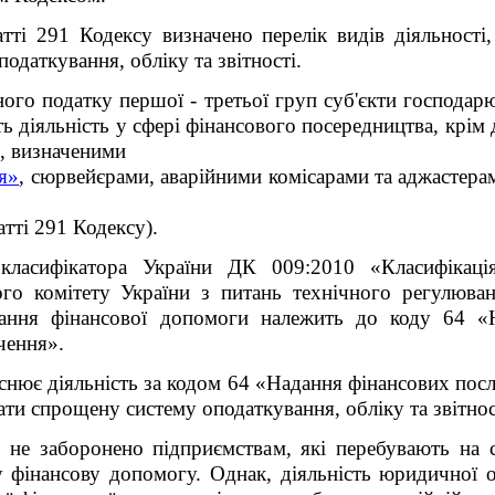
тті 291 Кодексу визначено перелік видів діяльності,
одаткування, обліку та звітності.
ого податку першої - третьої груп суб'єкти господар
ь діяльність у сфері фінансового посередництва, крім 
, визначеними
я»
, сюрвейєрами, аварійними комісарами та аджастера
атті 291 Кодексу).
класифікатора України ДК 009:2010 «Класифікація 
го комітету України з питань технічного регулюван
ня фінансової допомоги належить до коду 64 «Н
чення».
снює діяльність за кодом 64 «Надання фінансових посл
ти спрощену систему оподаткування, обліку та звітнос
не заборонено підприємствам, які перебувають на с
у фінансову допомогу. Однак, діяльність юридичної 