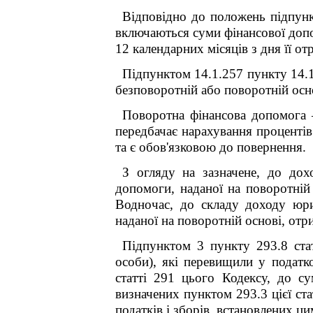
Відповідно до положень підпунк
включаються суми фінансової допо
12 календарних місяців з дня її от
Підпунктом 14.1.257 пункту 14.1
безповоротній або поворотній осн
Поворотна фінансова допомога
передбачає нарахування процентів
та є обов'язковою до повернення.
З огляду на зазначене, до до
допомоги, наданої на поворотній 
Водночас, до складу доходу юри
наданої на поворотній основі, отр
Підпунктом 3 пункту 293.8 ста
особи), які перевищили у податко
статті 291 цього Кодексу, до с
визначених пунктом 293.3 цієї ста
податків і зборів, встановлених ц