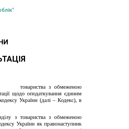
облік"
НИ
ЬТАЦІЯ
рнення
товариства з обмеженою
ьтації щодо оподаткування єдиним
одексу України (далі – Кодекс), в
виділу з
товариства з обмеженою
одексу України як правонаступник