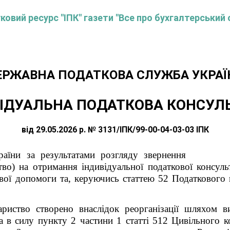
овий ресурс "ІПК" газети "Все про бухгалтерський 
ЕРЖАВНА ПОДАТКОВА СЛУЖБА УКРАЇ
ІДУАЛЬНА ПОДАТКОВА КОНСУЛ
від 29.05.2026 р. № 3131/ІПК/99-00-04-03-03 ІПК
ба України за результатами розгляду зве
тво) на отримання індивідуальної податкової консул
ої допомоги та, керуючись статтею 52 Податкового к
ариство створено внаслідок реорганізації шляхом 
а в силу пункту 2 частини 1 статті 512 Цивільного к