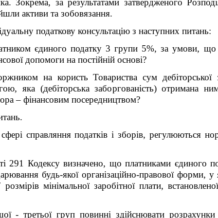
а. Зокрема, за результатами затвердженого Розподі
йшли активи та зобовязання.
ідуальну податкову консультацію з наступних питань
:
тником єдиного податку 3 групи 5%, за умови, що т
ансової допомоги на постійній основі?
оржником
на користь Т
овариства
сум дебіторської 
ю, яка (дебіторська заборгованість) отримана ни
тора – фінансовим посередництвом
?
итань
.
рі справляння податків і зборів, регулюються норм
ті 291 Кодексу визначено, що платниками єдиного п
дарювання будь-якої організаційно-правової форми, у
розмірів мінімальної заробітної плати, встановлено
ої - третьої груп повинні здійснювати розрахунки 