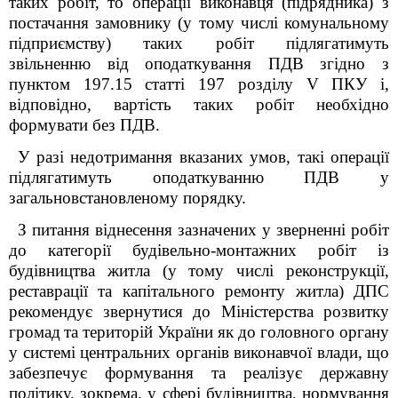
таких робіт, то операції виконавця (підрядника) з
постачання замовнику (у тому числі комунальному
підприємству) таких робіт підлягатимуть
звільненню від оподаткування ПДВ згідно з
пунктом 197.15 статті 197 розділу V ПКУ і,
відповідно, вартість таких робіт необхідно
формувати без ПДВ.
У разі недотримання вказаних умов, такі операції
підлягатимуть оподаткуванню ПДВ у
загальновстановленому порядку.
З питання віднесення зазначених у зверненні
робіт
до категорії будівельно-монтажних робіт із
будівництва житла (у тому числі реконструкції,
реставрації та капітального ремонту житла
) ДПС
рекомендує звернутися до Міністерства розвитку
громад
та територій України як до головного органу
у системі центральних органів виконавчої влади, що
забезпечує формування та реалізує державну
політику, зокрема, у сфері будівництва, нормування