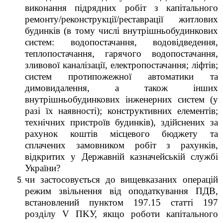
виконання підрядних робіт з капітального
ремонту/реконструкції/реставрації житлових
будинків (в тому числі внутрішньобудинкових
систем: водопостачання, водовідведення,
теплопостачання, гарячого водопостачання,
зливової каналізації, електропостачання; ліфтів;
систем протипожежної автоматики та
димовидалення, а також інших
внутрішньобудинкових інженерних систем (у
разі ïх наявності); конструктивних елементів;
технічних пристроїв будинків), здійснених за
рахунок коштів місцевого бюджету та
сплачених замовником робіт з рахунків,
відкритих у Державній казначейській службі
України?
чи застосовується до вищевказаних операцій
режим звільнення від оподаткування ПДВ,
встановлений пунктом 197.15 статті 197
розділу V ПKУ, якщо роботи капітального