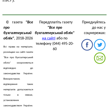
© газета
"Все
Передплатіть газету
Приєднуйтесь
про
"Все про
до нас у
бухгалтерський
бухгалтерський облік"
соцмережах:
облік"
, 2018-2026
на сайті
або по
телефону (044) 495-20-
Всі права на матеріали,
60
розміщені на сайті газети
"Все про бухгалтерський
облік" охороняються
відповідно до
законодавства України.
Використання,
відтворення таких
матеріалів допускаються
тільки в межах,
установлених
законодавством України.