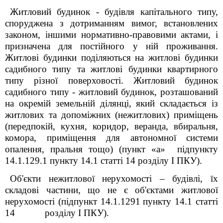
Житловий будинок - будівля капітального типу,
споруджена з дотриманням вимог, встановлених
законом, іншими нормативно-правовими актами, і
призначена для постійного у ній проживання.
Житлові будинки поділяються на житлові будинки
садибного типу та житлові будинки квартирного
типу різної поверховості. Житловий будинок
садибного типу - житловий будинок, розташований
на окремій земельній ділянці, який складається із
житлових та допоміжних (нежитлових) приміщень
(передпокій, кухня, коридор, веранда, вбиральня,
комора, приміщення для автономної системи
опалення, пральня тощо) (пункт «а» підпункту
14.1.129.1 пункту 14.1 статті 14 розділу І ПКУ).
Об'єкти нежитлової нерухомості – будівлі, їх
складові частини, що не є об'єктами житлової
нерухомості (підпункт 14.1.129
1
пункту 14.1 статті
14 розділу І ПКУ).