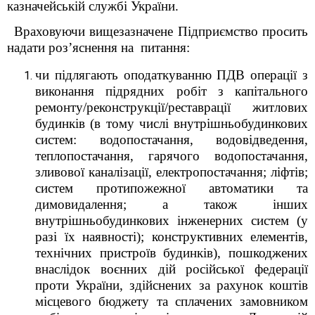
казначейській службі України.
Враховуючи вищезазначене Підприємство просить
надати роз’яснення на питання:
чи підлягають оподаткуванню ПДВ операції з
виконання підрядних робіт з капітального
ремонту/реконструкції/реставрації житлових
будинків (в тому числі внутрішньобудинкових
систем: водопостачання, водовідведення,
теплопостачання, гарячого водопостачання,
зливової каналізації, електропостачання; ліфтів;
систем протипожежної автоматики та
димовидалення; а також інших
внутрішньобудинкових інженерних систем (у
разі ïx наявності); конструктивних елементів,
технічних пристроїв будинків), пошкоджених
внаслідок воєнних дій російської федерації
проти України, здійснених за рахунок коштів
місцевого бюджету та сплачених замовником