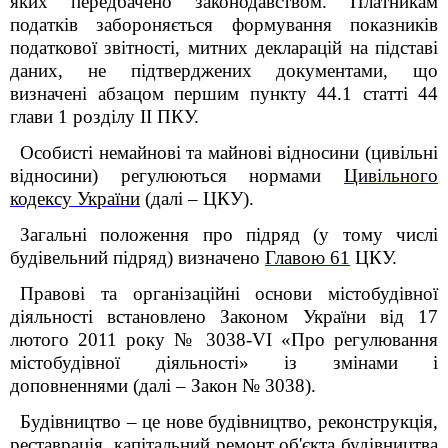
яких передбачено законодавством.
Платникам
податків забороняється формування показників
податкової звітності, митних декларацій на підставі
даних, не підтверджених документами, що
визначені абзацом першим пункту 44.1 статті 44
глави 1 розділу ІІ ПКУ.
Особисті немайнові та майнові відносини (цивільні
відносини) регулюються нормами
Цивільного
кодексу України
(далі – ЦКУ).
Загальні положення про підряд (у тому числі
будівельний підряд) визначено
Главою 61
ЦКУ.
Правові та організаційні основи містобудівної
діяльності встановлено Законом України від 17
лютого 2011 року № 3038-VI «Про регулювання
містобудівної діяльності» із змінами і
доповненнями (далі – Закон № 3038).
Будівництво – це нове будівництво, реконструкція,
реставрація, капітальний ремонт об'єкта будівництва