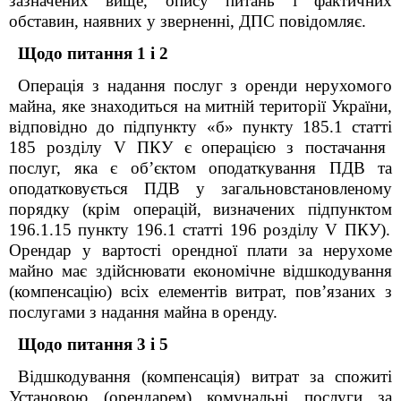
зазначених вище, опису питань і фактичних
обставин, наявних у зверненні, ДПС повідомляє.
Щодо питання 1 і 2
Операція з надання послуг з оренди нерухомого
майна, яке знаходиться на
митній території України,
відповідно до п
ідпункту
«б» п
ункту
185.1 ст
атті
185
розділу V ПКУ
є
операцією з постачання
послуг, яка є об’єктом оподаткування ПДВ та
оподатковується ПДВ у загальновстановленому
порядку (крім операцій,
визначених п
ідпунктом
196.1.15 п
ункту
196.1 ст
атті
196
розділу V ПКУ
).
Орендар у вартості орендної
плати за нерухоме
майно має здійснювати економічне відшкодування
(компенсацію) всіх елементів витрат, пов’язаних з
послугами з надання майна в
оренду.
Щодо питання 3 і 5
Відшкодування (компенсація) витрат за спожиті
Установою (орендарем) комунальні послуги за