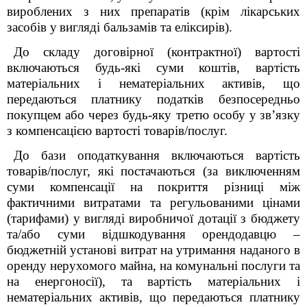
вироблених з них препаратів (крім лікарських
засобів у
вигляді бальзамів та еліксирів).
До складу договірної (контрактної) вартості
включаються будь-які суми
коштів, вартість
матеріальних і нематеріальних активів, що
передаються
платнику податків безпосередньо
покупцем або через будь-яку третю особу у
зв’язку
з компенсацією вартості товарів/послуг.
До бази оподаткування включаються вартість
товарів/послуг, які
постачаються (за виключенням
суми компенсації на покриття різниці між
фактичними витратами та регульованими цінами
(тарифами) у вигляді
виробничої дотації з бюджету
та/або суми відшкодування орендодавцю –
бюджетній установі витрат на утримання наданого в
оренду нерухомого майна,
на комунальні послуги та
на енергоносії), та вартість матеріальних і
нематеріальних активів, що передаються платнику