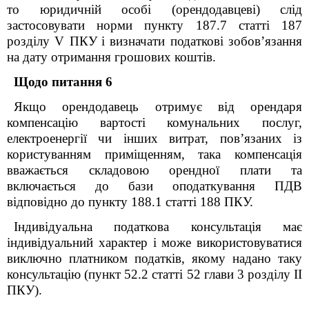
то юридичній особі (орендодавцеві) слід
застосовувати норми пункту 187.7 статті 187
розділу V ПКУ
і визначати податкові зобов’язання
на дату отримання грошових коштів.
Щодо питання 6
Якщо орендодавець отримує від орендаря
компенсацію вартості комунальних послуг,
електроенергії чи інших витрат, пов’язаних із
користуванням приміщенням, така компенсація
вважається складовою орендної плати та
включається до бази оподаткування ПДВ
в
ідповідно до
пункту
188.1 ст
атті 188
ПКУ
.
Індивідуальна податкова консультація має
індивідуальний характер і може використовуватися
виключно платником податків, якому надано таку
консультацію (пункт 52.2 статті 52 глави 3 розділу ІІ
ПКУ).