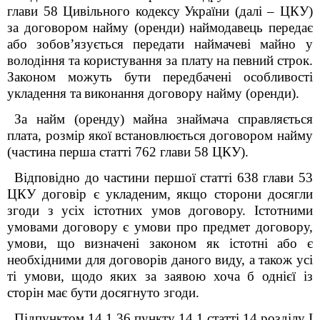
глави 58 Цивільного кодексу
України (далі – ЦКУ)
за договором найму (оренди) наймодавець передає
або
зобов
’
язується передати наймачеві майно у
володіння та користування за плату
на певний строк.
Законом можуть бути передбачені особливості
укладення та
виконання договору найму (оренди).
За найм (оренду) майна знаймача справляється
плата, розмір якої
встановлюється договором найму
(частина перша ст
атті
762 глави 58 ЦКУ).
Відповідно до частини першої ст
атті
638 глави 53
ЦКУ договір є укладеним,
якщо сторони досягли
згоди з усіх істотних умов договору. Істотними
умовами
договору є умови про предмет договору,
умови, що визначені законом як істотні або є
необхідними для договорів даного виду, а також усі
ті умови,
щодо яких за заявою хоча б однієї із
сторін має бути досягнуто згоди.
Підпунктом 14.1.36 пункту 14.1 статті 14 розділу І