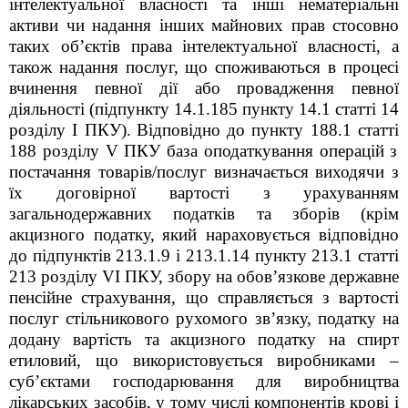
інтелектуальної власності та інші нематеріальні
активи чи надання інших
майнових прав стосовно
таких об’єктів права інтелектуальної власності, а
також надання послуг, що споживаються в процесі
вчинення певної дії або
провадження певної
діяльності (п
ідпункту
14.1.185 п
ункту
14.1 ст
атті
14
розділу І ПКУ
).
Відповідно до п
ункту
188.1 ст
атті
188
розділу V ПКУ
база оподаткування операцій з
постачання товарів/послуг визначається виходячи з
їх договірної вартості з
урахуванням
загальнодержавних податків та зборів (крім
акцизного податку,
який нараховується відповідно
до підпунктів 213.1.9 і 213.1.14 п
ункту
213.1 ст
атті
213
розділу VІ ПКУ
, збору на обов’язкове державне
пенсійне страхування, що справляється
з вартості
послуг стільникового рухомого зв’язку, податку на
додану вартість та
акцизного податку на спирт
етиловий, що використовується виробниками –
суб’єктами господарювання для виробництва
лікарських засобів, у тому числі
компонентів крові і