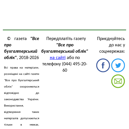
© газета
"Все
Передплатіть газету
Приєднуйтесь
про
"Все про
до нас у
бухгалтерський
бухгалтерський облік"
соцмережах:
облік"
, 2018-2026
на сайті
або по
телефону (044) 495-20-
Всі права на матеріали,
60
розміщені на сайті газети
"Все про бухгалтерський
облік" охороняються
відповідно до
законодавства України.
Використання,
відтворення таких
матеріалів допускаються
тільки в межах,