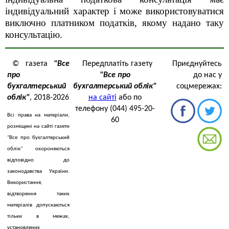
індивідуальний характер і може використовуватися
виключно платником податків, якому надано таку
консультацію.
© газета
"Все
Передплатіть газету
Приєднуйтесь
про
"Все про
до нас у
бухгалтерський
бухгалтерський облік"
соцмережах:
облік"
, 2018-2026
на сайті
або по
телефону (044) 495-20-
Всі права на матеріали,
60
розміщені на сайті газети
"Все про бухгалтерський
облік" охороняються
відповідно до
законодавства України.
Використання,
відтворення таких
матеріалів допускаються
тільки в межах,
установлених