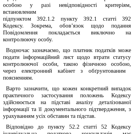
особою у разі невідповідності критеріям,
встановленим
підпунктом 39
2
.1.2 пункту 39
2
.1 статті 39
2
Кодексу. Зокрема, обов’язок щодо подання
Повідомлення покладається виключно на
контролюючу особу.
Водночас зазначаємо, що платник податків може
подати інформаційний лист щодо втрати статусу
контролюючої особи,
такою фізичною особою,
через електронний кабінет з обґрунтованим
поясненням.
Варто зазначити, що кожен конкретний випадок
практичного застосування положень Кодексу
здійснюється на підставі аналізу деталізованої
інформації та її
документального підтвердження, з
урахуванням усіх обставин та підстав.
Відповідно до пункту 52.2 статті 52 Кодексу
індивідуальна податкова консультація має