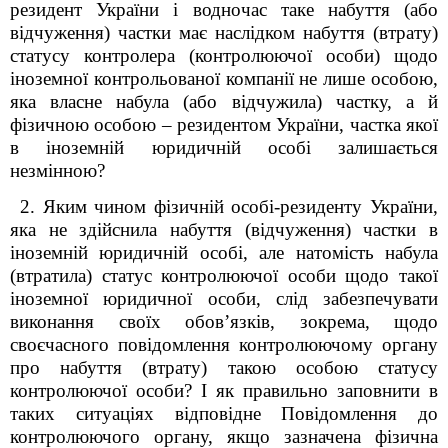
резидент України і водночас таке набуття (або
відчуження) частки має наслідком набуття (втрату)
статусу контролера (контролюючої особи) щодо
іноземної контрольованої компанії не лише особою,
яка власне набула (або відчужила) частку, а й
фізичною особою – резидентом України, частка якої
в іноземній юридичній особі залишається
незмінною?
2. Яким чином
фізичній особі-резиденту України,
яка не здійснила набуття (відчуження) частки в
іноземній юридичній особі, але натомість набула
(втратила) статус контролюючої особи щодо такої
іноземної юридичної особи, слід забезпечувати
виконання своїх обов’язків, зокрема, щодо
своєчасного
п
овідомлення контролюючому органу
про набуття (втрату) такою особою статусу
контролюючої особи? І як правильно заповнити в
таких ситуаціях відповідне
П
овідомлення до
контролюючого органу, якщо зазначена фізична