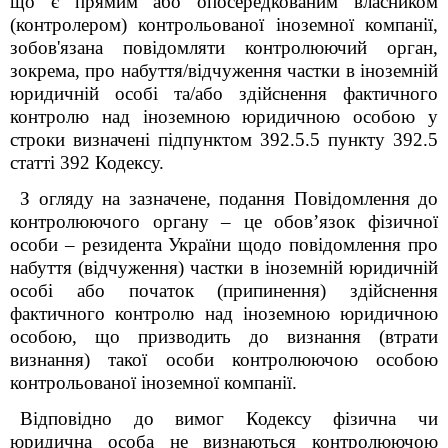
що є прямим або опосередкованим власником
(контролером) контрольованої іноземної компанії,
зобов'язана повідомляти контролюючий орган,
зокрема, про набуття/відчуження частки в іноземній
юридичній особі та/або здійснення фактичного
контролю над іноземною юридичною особою у
строки визначені підпунктом 39
2
.5.5 пункту 39
2
.5
статті 39
2
Кодексу.
З огляду на зазначене, подання Повідомлення до
контролюючого органу – це обов’язок фізичної
особи – резидента України щодо повідомлення про
набуття (відчуження) частки в іноземній юридичній
особі або початок (припинення) здійснення
фактичного контролю над іноземною юридичною
особою, що призводить до визнання (втрати
визнання) такої особи контролюючою особою
контрольованої іноземної компанії.
Відповідно до вимог Кодексу фізична чи
юридична особа не визнаються контролюючою