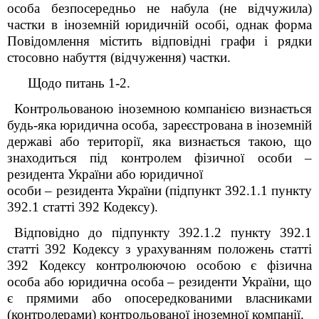
особа безпосередньо не набула (не відчужила)
частки в іноземній юридичній особі, однак форма
П
овідомлення містить відповідні графи і рядки
стосовно набуття (відчуження) частки.
Щодо питань 1-2.
Контрольованою іноземною компанією визнається
будь-яка юридична особа, зареєстрована в іноземній
державі або території, яка визнається такою, що
знаходиться під контролем фізичної особи –
резидента України або юридичної
особи – резидента України (підпункт 39
2
.1.1 пункту
39
2
.1 статті 39
2
Кодексу).
Відповідно до підпункту 39
2
.1.2 пункту 39
2
.1
статті 39
2
Кодексу з урахуванням положень статті
39
2
Кодексу контролюючою особою є фізична
особа або юридична особа – резиденти України, що
є прямими або опосередкованими власниками
(контролерами)
контрольованої іноземної компанії
.