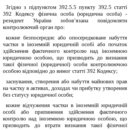
Згідно з підпунктом 39
2
.5.5 пункту 39
2
.5 статті
39
2
Кодексу фізична особа (юридична особа) -
резидент України зобов’язана повідомляти
контролюючий орган про:
кожне безпосереднє або опосередковане набуття
частки в іноземній юридичній особі або початок
здійснення фактичного контролю над іноземною
юридичною особою, що призводить до визнання
такої фізичної (юридичної) особи контролюючою
особою відповідно до вимог статті 39
2
Кодексу;
заснування, створення або набуття майнових прав
на частку в активах, доходах чи прибутку утворення
без статусу юридичної особи;
кожне відчуження частки в іноземній юридичній
особі або припинення здійснення фактичного
контролю над іноземною юридичною особою, що
призводить до втрати визнання такої фізичної