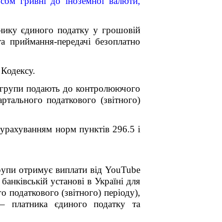
рсом гривні до іноземної валюти,
нику єдиного податку у грошовій
та приймання-передачі безоплатно
 Кодексу.
ї групи подають до контролюючого
ртального податкового (звітного)
з урахуванням норм
пунктів
296.5 і
рупи отримує виплати від YouTube
банківській установі в Україні для
о податкового (звітного) періоду),
– платника єдиного податку та