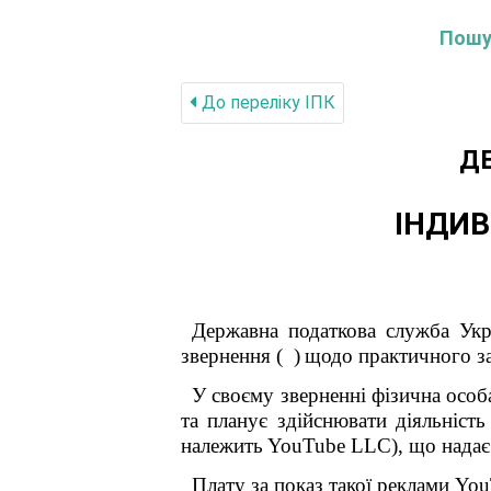
Пошук
До переліку IПК
Д
ІНДИВ
Державна податкова служба Укра
звернення
(
)
щодо практичного за
У своєму зверненні фізична особ
та планує здійснювати діяльність
належить
YouTube
LLC
), що нада
Плату за показ такої реклами
You