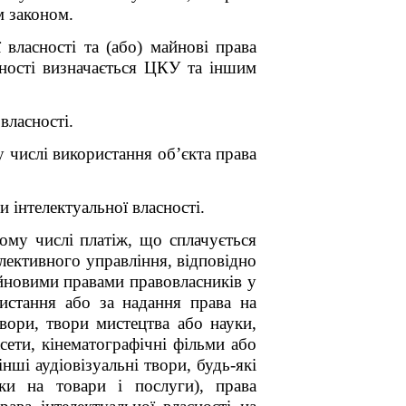
м законом.
 власності та (або) майнові права
асності визначається ЦКУ та іншим
власності.
 числі використання об’єкта права
інтелектуальної власності.
тому числі платіж, що сплачується
олективного управління, відповідно
йновими правами правовласників у
истання або за надання права на
твори, твори мистецтва або науки,
сети, кінематографічні фільми або
інші аудіовізуальні твори, будь-які
аки на товари і послуги), права