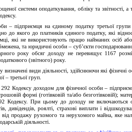
ощеної системи оподаткування, обліку та звітності, а
одексу.
оби – підприємця на єдиному податку третьої групи
дно до якого до платників єдиного податку, які відно
мці, які не використовують працю найманих осіб або 
бмежена, та юридичні особи – суб’єкти господарювання
рного року обсяг доходу не перевищує 1167 розмірі
одаткового (звітного) року.
у визначені види діяльності, здійснюючи які фізичні 
ї – третьої груп.
ті 292 Кодексу доходом для фізичної особи – підприє
грошовій формі (готівковій та/або безготівковій); мате
 292 Кодексу. При цьому до доходу не включаються
ів, дивідендів, роялті, страхові виплати і відшкоду
і від продажу рухомого та нерухомого майна, яке нал
подарській діяльності.