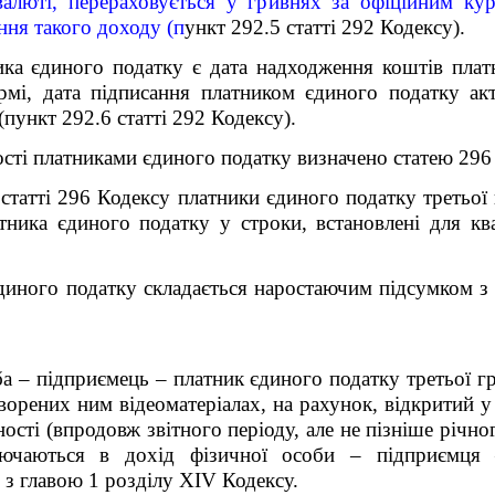
валюті, перераховується у гривнях за офіційним ку
ня такого доходу (п
ункт
292.5 ст
атті
292 Кодексу).
ка єдиного податку є дата надходження коштів плат
формі, дата підписання платником єдиного податку ак
(п
ункт
292.6 ст
атті
292 Кодексу).
ості платниками єдиного податку визначено с
татею
296
ст
атті
296 Кодексу платники єдиного податку третьо
тника єдиного податку у строки, встановлені для ква
єдиного податку складається наростаючим підсумком 
а – підприємець – платник єдиного податку третьої г
ворених ним відеоматеріалах, на рахунок, відкритий у 
ості (впродовж звітного періоду, але не пізніше річног
ючаються в дохід фізичної особи – підприємця 
 з главою 1 розділу XIV Кодексу.