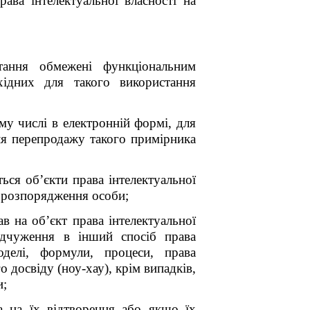
рава інтелектуальної власності на
тання обмежені функціональним
хідних для такого використання
ому числі в електронній формі, для
ля перепродажу такого примірника
ться об’єкти права інтелектуальної
о розпорядження особи;
в на об’єкт права інтелектуальної
відчуження в інший спосіб права
оделі, формули, процеси, права
 досвіду (ноу-хау), крім випадків,
и;
а на їх відтворення або якщо їх