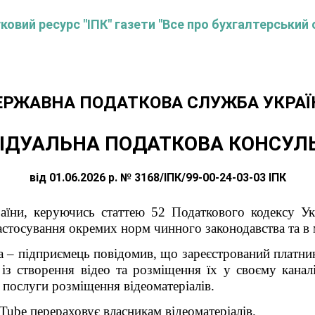
овий ресурс "ІПК" газети "Все про бухгалтерський 
ЕРЖАВНА ПОДАТКОВА СЛУЖБА УКРАЇ
ІДУАЛЬНА ПОДАТКОВА КОНСУЛ
від 01.06.2026 р. № 3168/ІПК/99-00-24-03-03 ІПК
їни, керуючись статтею 52 Податкового кодексу Укр
стосування окремих норм чинного законодавства та в 
а – підприємець повідомив, що зареєстрований платни
 із створення відео та розміщення їх у своєму кана
є послуги розміщення відеоматеріалів.
Tube
перераховує власникам відеоматеріалів.