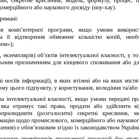
айн, секретне креслення, модель, формулу, процес, п
мерційного або наукового досвіду (ноу-хау).
римані:
ня комп’ютерної програми, якщо умови викорис
а її відтворення обмежене кількістю копій, необ
ем»);
 екземплярів) об’єктів інтелектуальної власності, у т
льним призначенням для кінцевого споживання або д
 носіїв інформації), в яких втілені або на яких містя
шому цього підпункту, у користування, володіння та/аб
ва інтелектуальної власності, якщо умови передачі пра
 яка отримує такі права, продати або здійснити 
 оприлюднити (розголосити) секретні креслення, м
рмацію щодо промислового, комерційного або наукового
ення) є обов’язковим згідно із законодавством Україн
дження примірників програмної продукції без прав