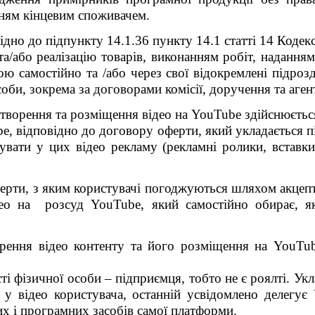
ням кінцевим споживачем.
дно до підпункту 14.1.36 пункту 14.1 статті 14 Кодекс
а/або реалізацію товарів, виконанням робіт, надання
ю самостійно та /або через свої відокремлені підрозд
соби, зокрема за договорами комісії, доручення та аге
творення та розміщення відео на
YouTube
здійснюєтьс
be
, відповідно до договору оферти, який укладається 
увати у цих відео рекламу (рекламні ролики, вставки
ерти, з яким користувачі погоджуються шляхом акцеп
ідео на розсуд
YouTube
, який самостійно обирає, я
орення відео контенту та його розміщення на
YouTu
ті фізичної особи – підприємця, тобто не є роялті. Ук
у відео користувача, останній усвідомлено делегує
их і програмних засобів самої платформи.