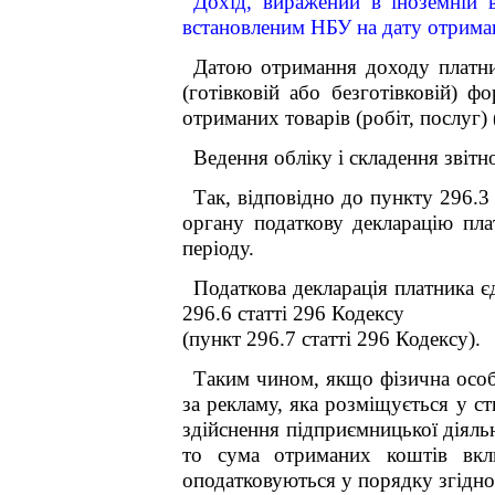
Дохід, виражений в іноземній 
встановленим НБУ на дату отриман
Датою отримання доходу платни
(готівковій або безготівковій) 
отриманих товарів (робіт, послуг) 
Ведення обліку і складення звітн
Так, відповідно до п
ункту
296.3 
органу податкову декларацію пла
періоду.
Податкова декларація платника 
296.6 ст
атті
296 Кодексу
(п
ункт
296.7 ст
атті
296 Кодексу).
Таким чином, якщо фізична особ
за рекламу, яка розміщується у ст
здійснення підприємницької діяльн
то сума отриманих коштів вкл
оподатковуються у порядку згідно