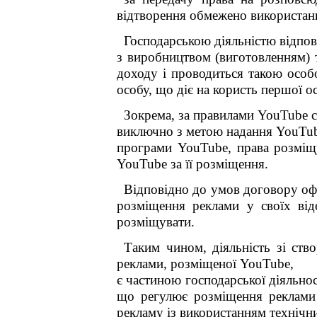
відтворення обмежено використан
Господарською діяльністю відпові
з виробництвом (виготовленням) т
доходу і проводиться такою особо
особу, що діє на користь першої о
Зокрема, за правилами
YouTube
с
виключно з метою надання
YouTu
програми
YouTube
, права розміщ
YouTube
за її розміщення.
Відповідно до умов договору оф
розміщення реклами у своїх в
розміщувати.
Таким чином, діяльність зі ств
реклами, розміщеної
YouTube
,
є частиною господарської діяльнос
що регулює розміщення реклами 
рекламу із використанням технічн