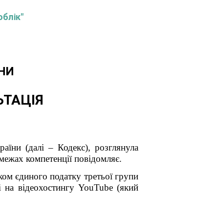
облік"
НИ
ЬТАЦІЯ
аїни (далі – Кодекс), розглянула
межах компетенції повідомляє.
ком єдиного податку третьої групи
лі на відеохостингу
YouTube
(який