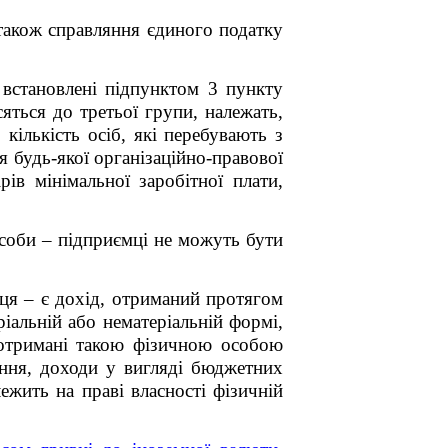
 також справляння єдиного податку
 встановлені підпунктом 3 пункту
сяться до третьої групи, належать,
кількість осіб, які перебувають з
 будь-якої організаційно-правової
в мінімальної заробітної плати,
особи – підприємці не можуть бути
мця – є дохід, отриманий протягом
ріальній або нематеріальній формі,
 отримані такою фізичною особою
вання, доходи у вигляді бюджетних
ежить на праві власності фізичній