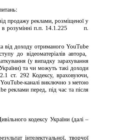
питань
:
ід продажу реклами, розміщеної у
ялті в розумінні п.п. 14.1.225 п.
тка від доходу отриманого
YouTube
тупу до відеоматеріалів автора,
аткування (у випадку зарахування
України) та чи можуть такі доходи
2.1 ст. 292 Кодексу, враховуючи,
у
YouTube
-каналі виключно з метою
ube
реклами перед, під час та після
ивільного кодексу України (далі –
зультат інтелектуальної, творчої