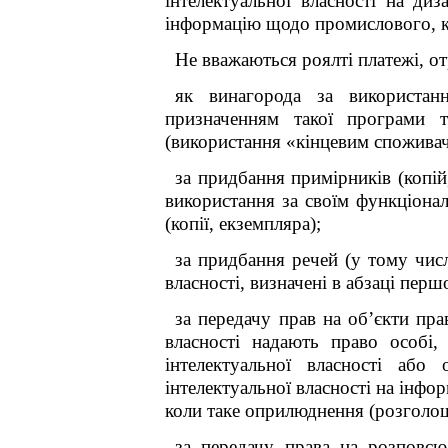
інтелектуальної власності на диз
інформацію щодо промислового, ко
Не вважаються роялті платежі, от
як винагорода за використан
призначенням такої програми т
(використання «кінцевим споживач
за придбання примірників (копій,
використання за своїм функціона
(копії, екземпляра);
за придбання речей (у тому числі
власності, визначені в абзаці пер
за передачу прав на об’єкти пра
власності надають право особі,
інтелектуальної власності або
інтелектуальної власності на інфо
коли таке оприлюднення (розголош
за передачу права на розповсю