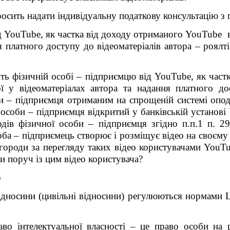
осить надати індивідуальну податкову консультацію з 
д
YouTube
, як частка від доходу отриманого
YouTube
в
ня платного доступу до відеоматеріалів автора – ро
ть фізичній особі – підприємцю від
YouTube
, як час
 у відеоматеріалах автора та надання платного дос
и – підприємця отриманим на спрощеній системі опод
 особи – підприємця відкритий у банківській установі 
ів фізичної особи – підприємця згідно п.п.1 п. 29
оба – підприємець створює і розміщує відео на своєм
городи за перегляду таких відео користувачами
YouT
ми поруч із цим відео користувача?
о
ідносини (цивільні відносини) регулюються нормами Ц
о інтелектуальної власності – це право особи на ре