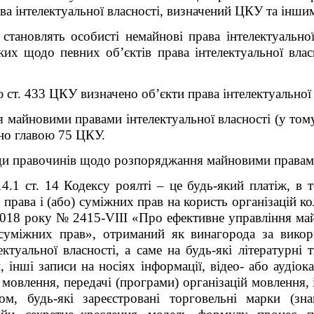
ава інтелектуальної власності, визначений ЦКУ та інши
 становлять особисті немайнові права інтелектуальної
 яких щодо певних об’єктів права інтелектуальної вл
ст. 433 ЦКУ визначено об’єкти права інтелектуальної 
майновими правами інтелектуальної власності (у тому
ено главою 75 ЦКУ.
ди правочинів щодо розпоряджання майновими правами 
14.1 ст. 14 Кодексу роялті – це будь-який платіж, в 
 права і (або) суміжних прав на користь організацій к
 2018 року № 2415-VIII «Про ефективне управління ма
) суміжних прав», отриманий як винагорода за викор
ектуальної власності, а саме на будь-які літературні 
інші записи на носіях інформації, відео- або аудіока
 мовлення, передачі (програми) організацій мовлення, 
ом, будь-які зареєстровані торговельні марки (зн