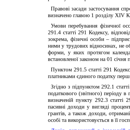
Правові засади застосування спр
визначено главою 1 розділу ХІV К
Умови перебування фізичної ос
291.4 статті 291 Кодексу, відпові
зокрема, фізичні особи – підприє
ними у трудових відносинах, не о
форми, у яких протягом календа
встановленої законом на 01 січня п
Пунктом 291.5 статті 291 Кодекс
платниками єдиного податку першо
Згідно з підпунктом 292.1 стат
податкового (звітного) періоду в 
визначеній пункту 292.3 статті
пасивні доходи у вигляді процент
грантів, а також доходи, отриман
особі та використовується в її гос