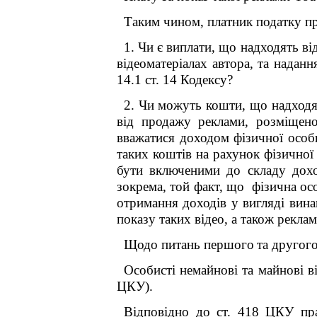
Таким чином, платник податку пр
1. Чи є виплати, що надходять ві
відеоматеріалах автора, та надан
14.1 ст. 14 Кодексу?
2. Чи
можуть кошти, що надходя
від продажу реклами, розміщеної
вважатися доходом фізичної особ
таких коштів на рахунок фізичної
бути включеними до складу доход
зокрема, той факт, що фізична ос
отримання доходів у вигляді вина
показу таких відео, а також рекла
Щодо питань першого
та другог
Особисті немайнові та майнові в
ЦКУ).
Відповідно до ст. 418 ЦКУ прав