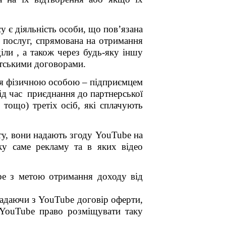
у є діяльність особи, що пов’язана
м послуг, спрямована на отримання
іли , а також через будь-яку іншу
нтськими договорами.
я фізичною особою – підприємцем
під час приєднання до партнерської
 тощо) третіх осіб, які сплачують
ту, вони надають згоду
YouTube
на
ку саме рекламу та в яких відео
be
з метою отримання доходу від
ладаючи з
YouTube
договір оферти,
YouTube
право розміщувати таку