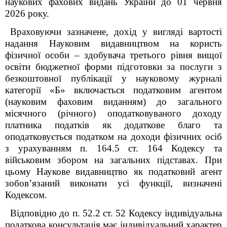
наукових фахових видань України до 01 червня
2026 року.
Враховуючи зазначене, дохід у вигляді вартості
надання Науковим видавництвом на кори
c
ть
фізичної особи – здобувача третього рівня вищої
освіти
бюджетної форми підготовки
за послуги з
безкоштовної публікації у науковому журналі
категорії «Б»
включається податковим агентом
(науковим фаховим виданням) до загального
місячного (річного) оподатковуваного доходу
платника податків як додаткове благо та
оподатковується податком на доходи фізичних осіб
з урахуванням п. 164.5 ст. 164 Кодексу та
військовим збором на загальних підставах.
При
цьому Н
аукове видавництво
як податковий агент
зобов’язаний виконати усі функції, визначені
Кодексом.
Відповідно до п. 52.2 ст. 52 Кодексу індивідуальна
податкова консультація має індивідуальний характер