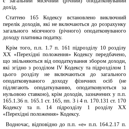
є загальний місячний (річний) оподатковуваний
дохід.
Статтею 165 Кодексу встановлено виключний
перелік доходів, які не включаються до розрахунку
загального місячного (річного) оподатковуваного
доходу платника податку.
Крім того, п.п. 1.7 п. 16
1
підрозділу 10 розділу
XX «Перехідні положення» Кодексу передбачено,
що звільняються від оподаткування збором доходи,
які згідно з розділом IV Кодексу та підрозділом 1
цього розділу не включаються до загального
оподатковуваного доходу фізичних осіб (не
підлягають оподаткуванню, оподатковуються за
нульовою ставкою), крім доходів, зазначених у п.п.
165.1.36 п. 165.1 ст. 165, пп. 3 і 4 п. 170.13
1
ст. 170
Кодексу та п. 14 підрозділу 1 розділу XX
«Перехідні положення» Кодексу.
Водночас, відповідно до п.п. «е» п.п. 164.2.17 п.