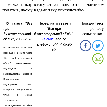
і може використовуватися виключно платником
податків, якому надано таку консультацію.
© газета
"Все
Передплатіть газету
Приєднуйтесь
про
"Все про
до нас у
бухгалтерський
бухгалтерський облік"
соцмережах:
облік"
, 2018-2026
на сайті
або по
телефону (044) 495-20-
Всі права на матеріали,
60
розміщені на сайті газети
"Все про бухгалтерський
облік" охороняються
відповідно до
законодавства України.
Використання,
відтворення таких
матеріалів допускаються
тільки в межах,
установлених
законодавством України.