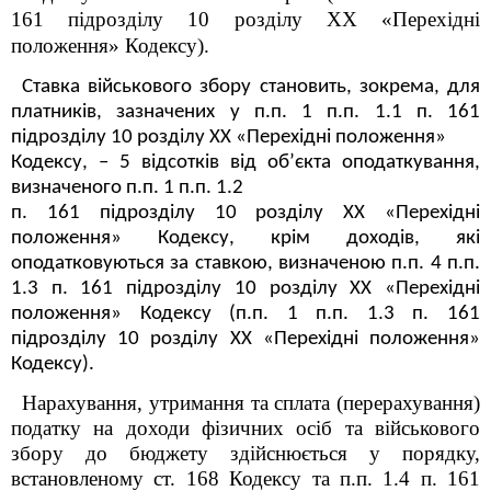
16
1
підрозділу 10 розділу XX «Перехідні
положення» Кодексу).
Ставка військового збору становить, зокрема, для
платників, зазначених у п.п. 1 п.п. 1.1 п. 16
1
підрозділу 10 розділу XX «Перехідні положення»
Кодексу
,
–
5 відсотків від об’єкта оподаткування,
визначеного п.п. 1 п.п. 1.2
п. 16
1
підрозділу 10 розділу XX «Перехідні
положення»
Кодексу, крім доходів, які
оподатковуються за ставкою, визначеною п.п. 4
п.п.
1.3 п. 16
1
підрозділу 10 розділу XX «Перехідні
положення»
Кодексу
(п.п. 1 п.п. 1.3 п. 16
1
підрозділу 10 розділу XX «Перехідні положення»
Кодексу).
Нарахування, утримання та сплата (перерахування)
податку на доходи фізичних осіб та військового
збору до бюджету здійснюється у порядку,
встановленому ст. 168 Кодексу та п.п. 1.4 п. 16
1