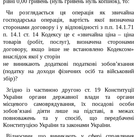
рівні 0,00 гривень (нуль гривень нуль копійок), то:
Чи розглядається ця операція як звичайна
господарська операція, вартість якої визначена
сторонами договору і у відповідності з п.п. 14.1.71
п. 14.1 ст. 14 Кодексу це є «звичайна ціна – ціна
товарів (робіт, послуг), визначена сторонами
договору, якщо інше не встановлено Кодексом»
внаслідок якої у сторін
не виникають додаткові податкові зобов’язання
(податку на доходи фізичних осіб та військовий
збір)?
Згідно із частиною другою ст. 19 Конституції
України органи державної влади та органи
місцевого самоврядування, їх посадові особи
зобов’язані діяти лише на підставі, в межах
повноважень та у спосіб, що передбачені
Конституцією
України та законами України.
Відносини, що виникають у сфері справляння