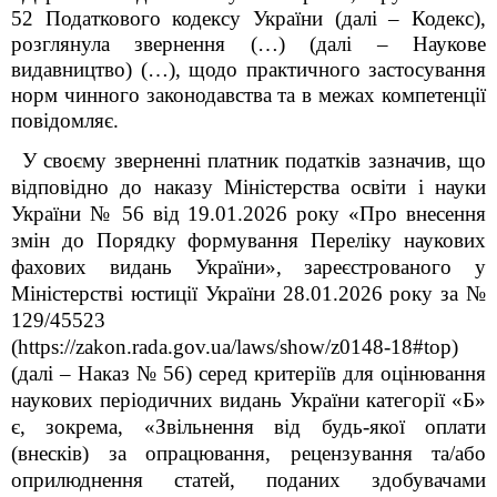
52 Податкового кодексу України (далі – Кодекс),
розглянула звернення
(…) (далі – Наукове
видавництво)
(…)
, щодо практичного застосування
норм чинного законодавства та в межах компетенції
повідомляє.
У своєму зверненні платник податків зазначив, що
відповідно до наказу Міністерства освіти і науки
України № 56 від 19.01.2026 року «Про внесення
змін до Порядку формування Переліку наукових
фахових видань України», зареєстрованого у
Міністерстві юстиції України 28.01.2026 року за №
129/45523
(https://zakon.rada.gov.ua/laws/show/z0148-18#top)
(далі – Наказ № 56) серед критеріїв для оцінювання
наукових періодичних видань України категорії «Б»
є, зокрема, «Звільнення від будь-якої оплати
(внесків) за опрацювання, рецензування та/або
оприлюднення статей, поданих здобувачами