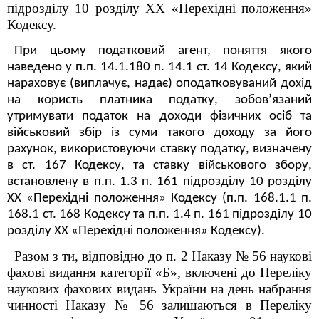
підрозділу 10 розділу
XX
«Перехідні положення»
Кодексу.
При цьому податковий агент, поняття якого
наведено у п.п. 14.1.180 п. 14.1 ст. 14 Кодексу, який
нараховує (виплачує, надає) оподатковуваний дохід
на користь платника податку, зобов’язаний
утримувати податок на доходи фізичних осіб та
військовий збір із суми такого доходу за його
рахунок, використовуючи ставку податку, визначену
в ст. 167 Кодексу, та ставку військового збору,
встановлену в п.п. 1.3 п. 16
1
підрозділу 10 розділу
XX «Перехідні положення» Кодексу (п.п. 168.1.1 п.
168.1 ст. 168 Кодексу та п.п. 1.4 п. 16
1
підрозділу 10
розділу XX «Перехідні положення» Кодексу).
Разом з ти, відповідно до п. 2 Наказу № 56 наукові
фахові видання категорії «Б», включені до Переліку
наукових фахових видань України на день набрання
чинності Наказу № 56 залишаються в Переліку