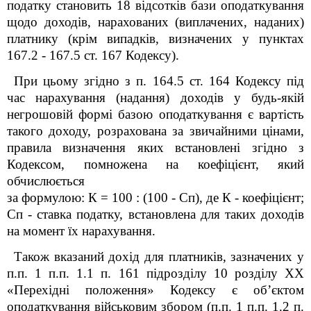
податку становить 18 відсотків бази оподаткування
щодо доходів, нарахованих (виплачених, наданих)
платнику (крім випадків, визначених у пунктах
167.2 - 167.5 ст. 167 Кодексу).
При цьому згідно з п. 164.5 ст. 164 Кодексу під
час нарахування (надання) доходів у будь-якій
негрошовій формі базою оподаткування є вартість
такого доходу, розрахована за звичайними цінами,
правила визначення яких встановлені згідно з
Кодексом, помножена на коефіцієнт, який
обчислюється
за формулою: К = 100 : (100 - Сп), де К - коефіцієнт;
Сп - ставка податку, встановлена для таких доходів
на момент їх нарахування.
Також вказаний дохід для платників, зазначених у
п.п. 1 п.п. 1.1 п. 16
1
підрозділу 10 розділу XX
«Перехідні положення»
Кодексу
є об’єктом
оподаткування військовим збором (п.п. 1 п.п. 1.2 п.