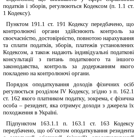
податків і зборів, регулюються
К
одексом (п. 1.1 ст.
1 Кодексу).
Пунктом 19
1
.1 ст. 19
1
Кодексу передбачено, що
контролюючі органи здійснюють контроль за
своєчасністю, достовірністю, повнотою нарахування
та сплати податків, зборів, платежів установлених
Кодексом, а також надають індивідуальні податкові
консультації з питань податкового та іншого
законодавства, контроль за додержанням якого
покладено на контролюючі органи.
Порядок оподаткування доходів фізичних осіб
регулюється розділом І
V
Кодексу,
згідно з п. 162.1
ст. 162 якого платником податку, зокрема, є фізична
особа – резидент, яка отримує доходи з джерела їх
походження в Україні.
Підпунктом 163.1.1 п. 163.1 ст. 163 Кодексу
передбачено, що об’єктом оподаткування резидента