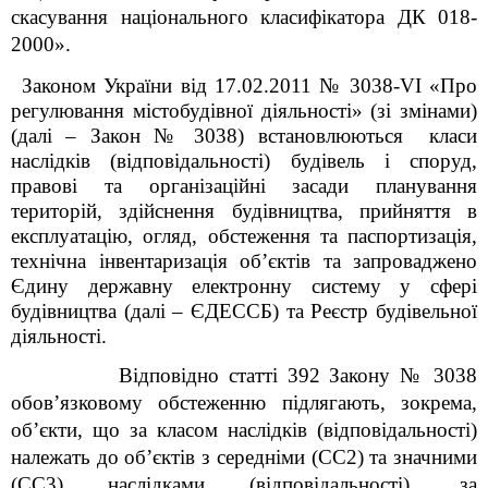
скасування національного класифікатора ДК 018-
2000».
Законом України від 17.02.2011 № 3038-
VI
«Про
регулювання містобудівної діяльності» (зі змінами)
(далі – Закон № 3038) встановлюються класи
наслідків (відповідальності) будівель і споруд,
правові та організаційні засади планування
територій, здійснення будівництва, прийняття в
експлуатацію, огляд, обстеження та паспортизація,
технічна інвентаризація об’єктів та запроваджено
Єдину державну електронну систему у сфері
будівництва (далі – ЄДЕССБ) та Реєстр будівельної
діяльності.
Відповідно статті 39
2
Закону № 3038
обов’язковому обстеженню підлягають, зокрема,
об’єкти, що за класом наслідків (відповідальності)
належать до об’єктів з середніми (СС2) та значними
(СС3) наслідками (відповідальності), за