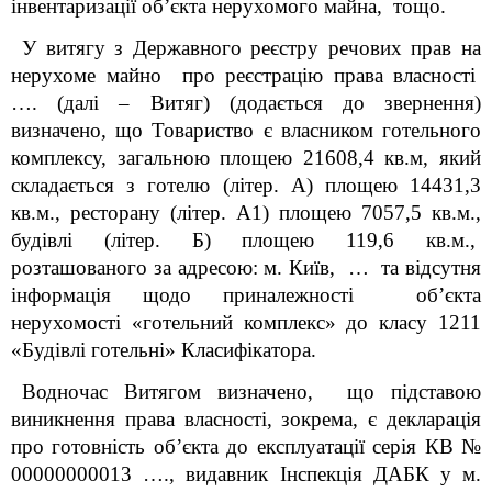
інвентаризації об’єкта нерухомого майна, тощо.
У витягу з Державного
реєстру речових прав на
нерухоме майно про реєстрацію права власності
…. (далі – Витяг) (додається до звернення)
визначено, що Товариство є власником готельного
комплексу, загальною площею 21608,4 кв.м, який
складається з готелю (літер. А) площею 14431,3
кв.м., ресторану (літер. А1) площею 7057,5 кв.м.,
будівлі (літер. Б) площею 119,6 кв.м.,
розташованого за адресою: м. Київ, … та відсутня
інформація щодо приналежності об’єкта
нерухомості «готельний комплекс» до класу 1211
«Будівлі готельні» Класифікатора.
Водночас Витягом визначено, що підставою
виникнення права власності, зокрема, є декларація
про готовність об’єкта до експлуатації серія КВ №
00000000013 …., видавник Інспекція ДАБК у м.