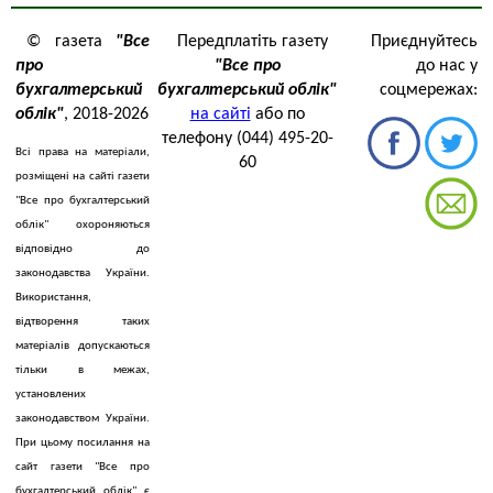
© газета
"Все
Передплатіть газету
Приєднуйтесь
про
"Все про
до нас у
бухгалтерський
бухгалтерський облік"
соцмережах:
облік"
, 2018-2026
на сайті
або по
телефону (044) 495-20-
Всі права на матеріали,
60
розміщені на сайті газети
"Все про бухгалтерський
облік" охороняються
відповідно до
законодавства України.
Використання,
відтворення таких
матеріалів допускаються
тільки в межах,
установлених
законодавством України.
При цьому посилання на
сайт газети "Все про
бухгалтерський облік" є