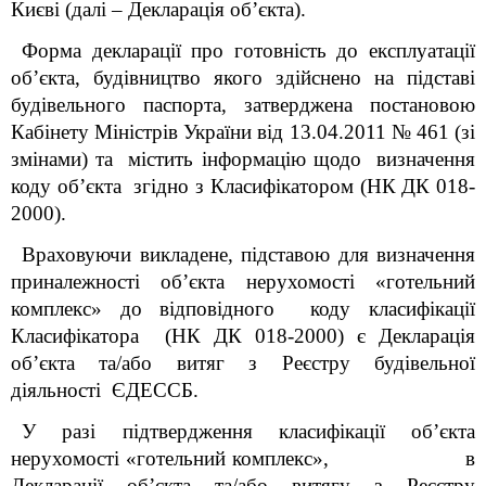
Києві (далі – Декларація об’єкта).
Форма декларації про готовність до експлуатації
об’єкта, будівництво якого здійснено на підставі
будівельного паспорта, затверджена постановою
Кабінету Міністрів України від 13.04.2011 № 461 (зі
змінами) та містить інформацію щодо визначення
коду об’єкта згідно з Класифікатором (
НК ДК 018-
2000).
Враховуючи викладене, підставою для визначення
приналежності об’єкта нерухомості «готельний
комплекс» до відповідного коду класифікації
Класифікатора (
НК ДК 018-2000) є
Декларація
об’єкта та/або витяг з Реєстру будівельної
діяльності
ЄДЕССБ.
У разі підтвердження класифікації об’єкта
нерухомості «готельний комплекс», в
Декларації об’єкта та/або витягу з Реєстру