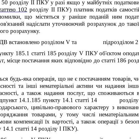
і 50
розділу ІІ ПКУ
у
разі якщо у майбутніх податкови
таттею 102
розділу ІІ ПКУ
) платник податків самості
 помилки, що містяться у раніше поданій ним податк
бов'язаний надіслати уточнюючий розрахунок до тако
ого розрахунку.
ПДВ встановлено розділом
V
та підрозділом 2 ро
пункту 185.1 статті 185 розділу V ПКУ об'єктом опода
уг, місце постачання яких відповідно до статті 186 р
ся будь-яка операція, що не є постачанням товарів, чи
ласності та інші нематеріальні активи чи надання ін
ласності, а також надання послуг, що споживаються 
ідпункт 14.1.185 пункту 14.1 статті 14
розділу
подарського, цивільно-правового характеру з виконан
поряджання товарами, у тому числі нематеріальним
мови компенсації їх вартості, а також операції з безо
 14.1 статті 14 розділу І ПКУ).