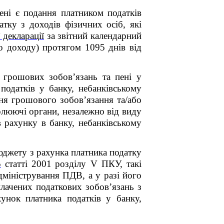
ні є подання платником податків
тку з доходів фізичних осіб, які
 декларації
за звітний календарний
о доходу) протягом 1095 днів від
 грошових зобов’язань та пені у
податків у банку, небанківському
ння грошового зобов’язання та/або
олюючі органи, незалежно від виду
в рахунку в банку, небанківському
юджету з рахунка платника податку
5
статті 200
1
розділу V ПКУ
, такі
дміністрування
ПДВ
, а у разі його
плачених податкових зобов’язань з
нок платника податків у банку,