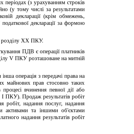
х періодах (з урахуванням строків
йно (у тому числі за результатами
овій декларації (крім обмежень,
ї податкової декларації за формою
зділу XX ПКУ.
ткування ПДВ є операції платників
озділу V ПКУ розташоване на митній
 інша операція з передачі права на
ших майнових прав стосовно таких
в процесі вчинення певної дії або
 I ПКУ).
Продаж результатів робіт
ня робіт, надання послуг, надання
и активами та іншими об'єктами
платного надання результатів робіт