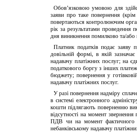
Обов’язковою умовою для здійс
заяви про таке повернення (крім
повертаються контролюючим орган
рік за результатами проведення 
дня виникнення помилково та/або н
Платник податків подає заяву 
довільній формі, в якій зазнача
надавачу платіжних послуг; на єд
податкового боргу з інших платеж
бюджету; повернення у готівковій
надавачу платіжних послуг.
У разі повернення надміру сплач
в системі електронного адмініст
кошти підлягають поверненню вик
відсутності на момент звернення 
ПДВ
чи на момент фактичного п
небанківському надавачу платіжни