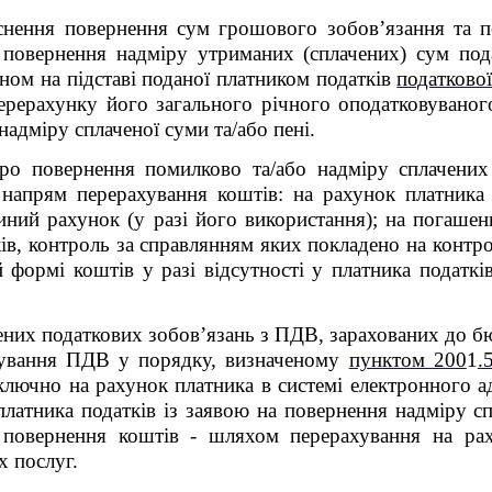
нення повернення сум грошового зобов’язання та пе
 повернення надміру утриманих (сплачених) сум пода
ом на підставі поданої платником
податків
податкової
перерахунку його загального річного оподатковуваног
адміру сплаченої суми та/або пені.
про повернення помилково та/або надміру сплачених
є напрям
перерахування коштів: на рахунок платника 
иний рахунок (у разі його використання); на погаше
ів, контроль за справлянням яких покладено на контр
 формі коштів у разі відсутності у платника податкі
ених податкових зобов’язань з
ПДВ
, зарахованих до б
рування
ПДВ
у порядку, визначеному
пунктом 200
1
.
лючно на рахунок платника в системі електронного а
платника податків із заявою на повернення надміру с
овернення коштів - шляхом перерахування на раху
х послуг.