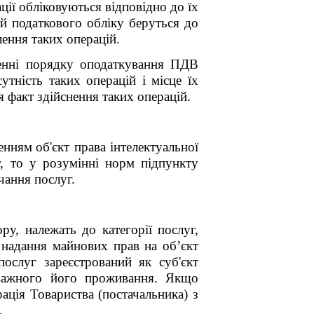
ії обліковуються відповідно до їх
ей податкового обліку беруться до
лення таких операцій.
ченні порядку оподаткування ПДВ
утність таких операцій і місце їх
 факт здійснення таких операцій.
енням
об'єкт
права
інтелектуальної
т, то у розумінні норм підпункту
чання послуг.
у, належать до категорії послуг,
к
надання майнових прав
на об’єкт
ослуг зареєстрований як суб'єкт
реважного його проживання. Якщо
рація
Товариства (постачальника)
з
.