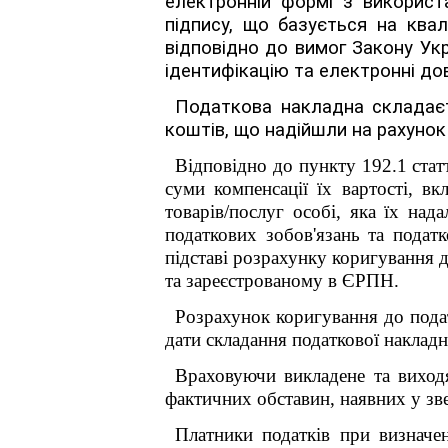
електронній формі з використ
підпису, що базується на квал
відповідно до вимог За
ідентифікацію та електронні дов
Податкова накладна складаєт
коштів, що надійшли на рахунок
Відповідно до пункту 192.1 стат
суми компенсації їх вартості, в
товарів/послуг особі, яка їх над
податкових зобов'язань та подат
підставі розрахунку коригування 
та зареєстрованому в ЄРПН.
Розрахунок коригування до пода
дати складання податкової накладн
Враховуючи викладене та виход
фактичних обставин, наявних у зв
Платники податків при визначе