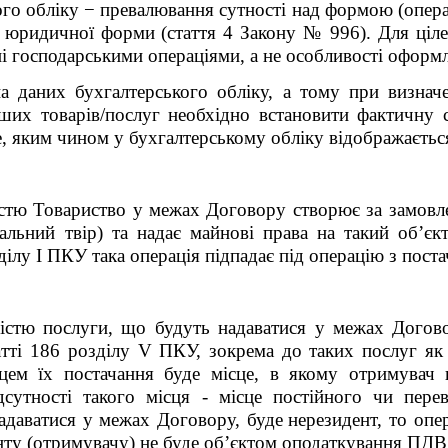
го обліку − превалювання сутності над формою (операц
їх юридичної форми
(стаття 4 Закону № 996).
Для ціл
ні господарськими операціями, а не особливості оформ
на даних бухгалтерського обліку, а тому при визна
ших товарів/послуг необхідно встановити фактичну с
е, яким чином у бухгалтерському обліку відображається
істю Товариство у межах Договору
створ
ює
за замовл
альний твір) та надає майнові права на такий об’єк
зділу I ПКУ
така операція підпадає під операцію з поста
стю послуги, що будуть надаватися у межах Договор
тті 186 розділу
V
ПКУ, зокрема до таких послуг я
цем їх постачання буде місце, в якому отримувач п
дсутності такого місця - місце постійного чи пе
адаватися у межах Договору, буде
нерезидент
, то опе
нту
(отримувачу)
не
буде об’єктом оподаткування ПДВ