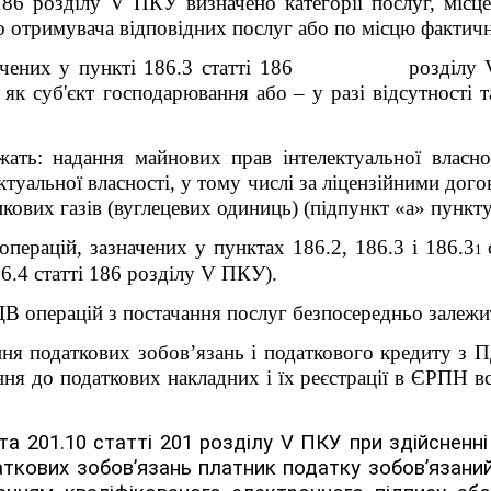
186 розділу V ПКУ визначено категорії послуг, місце
о отримувача відповідних послуг або по місцю фактичн
зазначених у пункті 186.3 статті 186 розділу
 як суб'єкт господарювання або
–
у разі відсутності 
жать:
надання майнових прав інтелектуальної власно
ктуальної власності, у тому числі за ліцензійними дог
кових газів (вуглецевих одиниць)
(
підпункт «а»
пункту
операцій, зазначених у пунктах 186.2, 186.3 і 186.3
1
86.4 статті 186 розділу V ПКУ).
 операцій з постачання послуг безпосередньо залежить
ня податкових зобов’язань і податкового кредиту з П
ння до податкових накладних і їх реєстрації в ЄРПН вс
 та 201.10 статті 201 розділу
V
ПКУ при здійсненні 
аткових зобов’язань платник податку зобов’язани