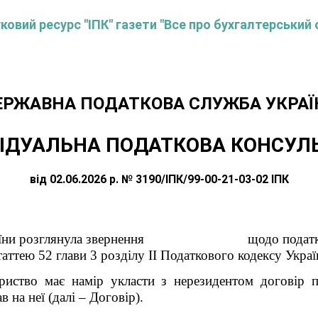
овий ресурс "ІПК" газети "Все про бухгалтерський 
ЕРЖАВНА ПОДАТКОВА СЛУЖБА УКРАЇ
ІДУАЛЬНА ПОДАТКОВА КОНСУЛ
від 02.06.2026 р. № 3190/ІПК/99-00-21-03-02 ІПК
України розглянула звернення щодо податкових 
таттею 52 глави 3 розділу ІІ Податкового кодексу Украї
ариство має намір укласти з нерезидентом договір 
 на неї (далі – Договір).