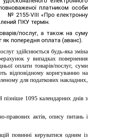
о удосконаленого електронного
 уповноваженої платником особи
 № 2155-
VIII
«Про електронну
влений ПКУ термін.
варів/послуг, а також на суму
 як попередня оплата (аванс).
ослуг здійснюється будь-яка зміна
ерерахунок у випадках повернення
дньої оплати товарів/послуг, суми
ають відповідному коригуванню на
вленому для податкових накладних,
 пізніше 1095 календарних днів з
о-правових актів, опису питань і
цій повинні керуватися одним із