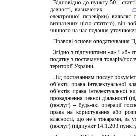
Відповідно до пункту
50.1
статт
давності, визначених
с
електронної перевірки) виявляє
визначених цією статтею), він зо
чинного на час подання уточнююч
Правові основи оподаткування 
Згідно з підпунктами «а» і «б» 
податку з постачання товарів/посл
території України.
Під постачанням послуг розумієть
об’єкти права інтелектуальної в
об’єктів права інтелектуальної в
провадження певної діяльності (п
(послуг) – будь-які операції гос
права на користування або роз
власності, що не є товарами, за у
(послуг) (підпункт 14.1.203 пункту