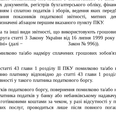
х документів, регістрів бухгалтерського обліку, фінан
нням і сплатою податків і зборів, ведення яких пере
ання показників податкової звітності, митних де
визначені абзацом першим
вказаного
пункту
ПКУ.
на та інші види звітності, що використовують грошов
 друга статті 3 Закону України від 16 липня 1999 ро
ть в Україні» (далі − Закон № 996)).
илково та/або надміру сплачених грошових зобов'яз
статті 43 глави 1 розділу II ПКУ помилково та/або
нню платнику відповідно до статті 43 глави 1 розд
явності у такого платника податкового боргу.
атків податкового боргу, повернення помилково та/або
латника податків у банку або небанківському надавач
отівковими коштами за чеком, у разі відсутності у п
жних послуг, проводиться лише після повного пога