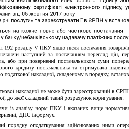
анням кваліфікованого електронного підпису аб
іфікованому сертифікаті електронного підпису,
кону України від 05 жовтня 2017 року
ірчі послуги» та зареєструвати її в ЄРПН у встано
ься на кожне повне або часткове постачання то
 у банку/небанківському надавачу платіжних послуг
ті 192
розділу
V
ПКУ
якщо після постачання товарів/п
ключаючи наступний за постачанням перегляд цін, п
ала, або при поверненні постачальником суми попере
кового кредиту постачальника та отримувача підляг
до податкової накладної, складеному в порядку, встано
ткової накладної не може бути зареєстрований в ЄРПН
ої, до якої складений такий розрахунок коригування.
ячи із аналізу норм ПКУ і вказаних вище нормативн
ерненні, ДПС інформує.
нні порядку оподаткування здійснюваних ними опера