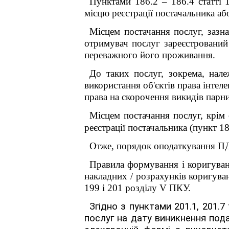
Пунктами 186.2 – 186.4 статті 
місцю реєстрації постачальника
аб
Місцем постачання послуг, 
отримувач послуг зареєстрований
переважного його проживання.
До таких послуг, зокрема, нале
використання об'єктів права інтеле
права на скорочення викидів парни
Місцем постачання послуг, крім 
реєстрації постачальника (пункт 1
Отже, порядок оподаткування ПДВ
Правила формування і коригуван
накладних / розрахунків коригува
199 і 201 розділу
V
ПКУ.
Згідно з пунктами 201.1, 201.7
послуг на дату виникнення под