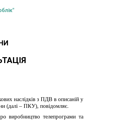
облік"
НИ
ЬТАЦІЯ
наслідків з ПДВ в описаній у
ни (далі – ПКУ), повідомляє.
про виробництво телепрограми та