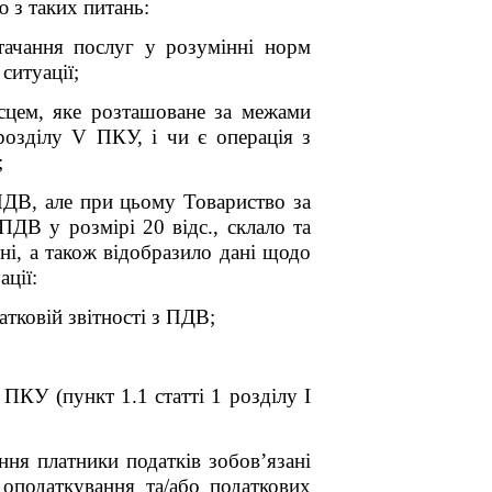
ю з таких питань:
тачання послуг у розумінні норм
ситуації;
ісцем, яке розташоване за межами
 розділу V ПКУ
, і чи є операція з
;
ПДВ, але при цьому Товариство за
ПДВ у розмірі 20 відс., склало та
ні, а також відобразило дані щодо
ації:
атковій звітності з ПДВ;
ПКУ (пункт 1.1 статті 1 розділу І
ння платники податків зобов’язані
 оподаткування та/або податкових