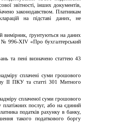
сової звітності, інших документів,
дбачено законодавством.
Платникам
кларацій на підставі даних, не
ий вимірник, ґрунтуються на даних
ку № 996-XIV «Про бухгалтерський
ань та пені визначено статтею 43
 надміру сплачені суми грошового
ілу II ПКУ та статті 301 Митного
 надміру сплаченої суми грошового
у платіжних послуг, або на єдиний
латника податків рахунку в банку,
шення такого податкового боргу