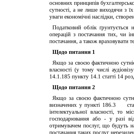
основних принципів бухгалтерсько
сутності, а не лише виходячи з 
уваги економічні наслідки, створе
Податковий облік ґрунтується 
операцій з постачання тих, чи ін
постачання, а також враховувати т
Щодо питання 1
Якщо за своєю фактичною сутн
власності
(у тому числі аудіовізу
14.1.185 пункту 14.1 статті 14 ро
Щодо питання 2
Якщо за своєю фактичною сутні
визначених у
пункті 186.3 ста
інтелектуальної власності
,
то міс
господарювання або - у разі ві
отримувачем
послуг,
що будуть н
постачання таких послуг
нерезиде