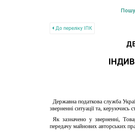
Пошук
До переліку IПК
Д
ІНДИВ
Державна податкова служба 
зверненні ситуації та
, керуючись с
Як зазначено у зверненні, Тов
передачу майнових авторських прав