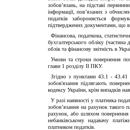
зобов’язань, на підставі первинни
інформації, пов’язаних з обчисле
податків забороняється формув
підтверджених документами, що 
Фінансова, податкова, статистич
бухгалтерського обліку (частина
облік та фінансову звітніс
Умови та строки повернення пом
глави 1 розділу II ПКУ.
Згідно з пунктами 43.1 -
43.4
1
зобов'язання підлягають поверне
кодексу України, крім випадків на
У разі наявності у платника под
зобов’язання на рахунок такого п
рахунок, або шляхом повернення г
небанківському надавачу платі
платником податків.