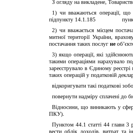
З огляду на викладене, Товариств
1) чи вважаються операції, що
підпункт
у
14.1.185
пунк
2) чи вважається місцем поста
митної території України, врах
постачання таких послуг
не
об’єкт
3) якщо операції, які здійснюю
такими операціями нарахувало под
зареєструвало в Єдиному реєстрі 
таких операцій у податковій деклар
відкоригувати такі податкові зоб
повернути надміру сплачені до 
Відносини, що виникають у сфері
ПКУ).
Пунктом 44.1 статті 44 глави 3 
вести облік доходів, витрат та 