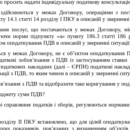
о просить надати індивідуальну податкову консультаці
 здійснюються у межах Договору, операціями з пос
ту 14.1 статті 14 розділу I ПКУ
в описаній у зверненні 
чання послуг, що постачаються у межах Договору, м
овуючи норми підпункту «а»
пункту 186.3 статті 186
ом оподаткування ПДВ
в описаній у зверненні ситуації
ться у межах Договору, не є об’єктом оподаткування 
аткові зобов’язання з ПДВ із застосуванням ставки 
податкових накладних (далі – ЄРПН) податкові наклад
ації з ПДВ, то яким чином в описаній у зверненні ситу
ов’язання з ПДВ та відобразити таке коригування у под
бюджету суми ПДВ?
 справляння податків і зборів, регулюються нормами 
розділу ІІ ПКУ встановлено, що для цілей оподаткува
інших показників, пов’язаних з визначенням об’єктів