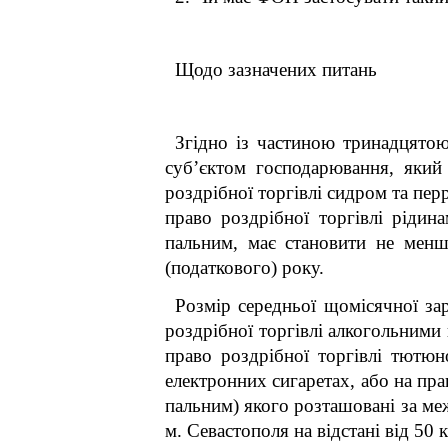
Щодо зазначених питань
Згідно із частиною тринадцято
суб’єктом господарювання, який
роздрібної торгівлі сидром та пер
право роздрібної торгівлі рідин
пальним, має становити не менше
(податкового) року.
Розмір середньої щомісячної за
роздрібної торгівлі алкогольними 
право роздрібної торгівлі тютю
електронних сигаретах, або на прав
пальним) якого розташовані за
м. Севастополя на відстані від 50