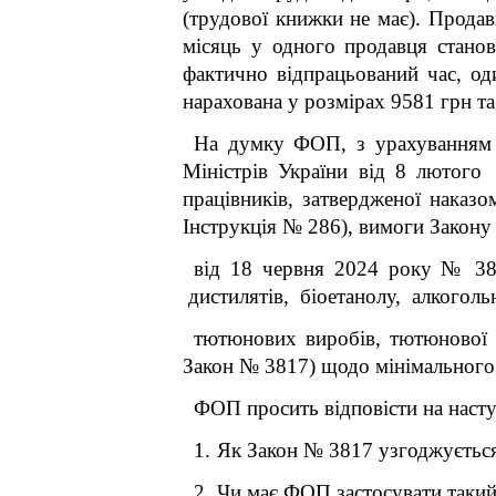
(трудової книжки не має). Продав
місяць у одного продавця станов
фактично відпрацьований час, оди
нарахована у розмірах 9581 грн та
На думку ФОП, з урахуванням П
Міністрів України від 8 лютог
працівників, затвердженої нака
Інструкція № 286), вимоги
Закону
від 18 червня 2024 року № 381
дистилятів, біоетанолу, алкоголь
тютюнових виробів, тютюнової с
Закон № 3817) щодо мінімального 
ФОП просить відповісти на насту
1.
-
Як Закон № 3817 узгоджуєтьс
2.
-
Чи має ФОП застосувати такий 