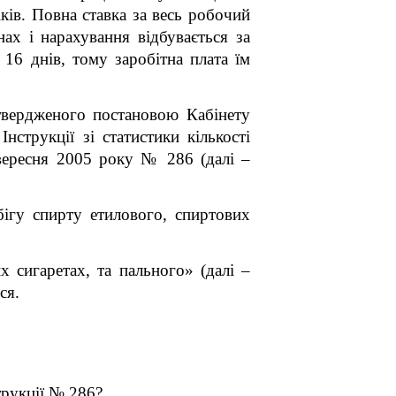
ків. Повна ставка за весь робочий
ах і нарахування відбувається за
 16 днів, тому заробітна плата їм
твердженого постановою Кабінету
рукції зі статистики кількості
вересня 2005 року № 286 (далі –
ігу спирту етилового, спиртових
 сигаретах, та пального» (далі –
ся.
трукції № 286?