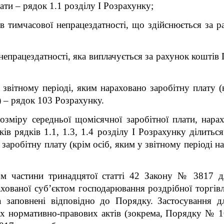
лати – рядок 1.1 розділу І Розрахунку;
в тимчасової непрацездатності, що здійснюється за р
непрацездатності, яка виплачується за рахунок коштів
у звітному періоді, яким нараховано заробітну плату (
 – рядок 103 Розрахунку.
зміру середньої щомісячної заробітної плати, нара
ків рядків 1.1, 1.3, 1.4 розділу І Розрахунку ділиться
 заробітну плату (крім осіб, яким у звітному періоді 
орм
частини тринадцятої статті 42
Закону
№ 3817
дл
ахованої суб’єктом господарювання роздрібної торгів
а
заповнені відповідно до Порядку.
Застосування д
их нормативно-правових актів (зокрема, Порядку № 1