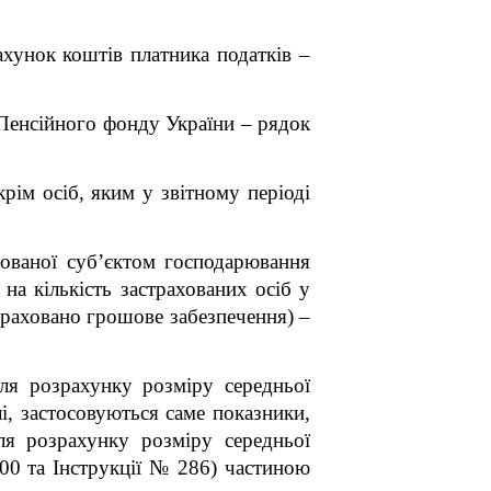
ахунок коштів платника податків –
 Пенсійного фонду України – рядок
крім осіб, яким у звітному періоді
хованої суб’єктом господарювання
 на кількість застрахованих осіб у
нараховано грошове забезпечення) –
я розрахунку розміру середньої
лі, застосовуються саме
показники,
ля розрахунку розміру середньої
00 та Інструкції № 286)
частиною