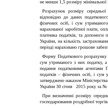
не менше 1,5 розміру мінімальної з
Розрахунок розміру середньої 
відповідно до даних податкового
фізичних осіб, і сум утриманог
нарахованої заробітної плати, оп
платника податків, та допомоги 
України, на кількість застрахован
періоді нараховано грошове забез
Форму Податкового розрахунку су
сум утриманого з них податку, а
подання податковими агентами П
податків – фізичних осіб, і сум
затверджено наказом Мініст
України 30 січня 2015 року за № 
При визначенні
розміру середн
господарювання роздрібної торгівл