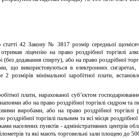
ю статті 42
Закону № 3817
розмір середньої щомісячн
отримав ліцензію на право роздрібної торгівлі ал
рі (без додавання спирту), або на право роздрібної то
ами, що використовуються в електронних сигаретах, 
 2 розмірів мінімальної заробітної плати, встановл
робітної плати, нарахованої суб’єктом господарюванн
напоями або на право роздрібної торгівлі сидром та пе
новими виробами, або на право роздрібної торгівлі 
о роздрібної торгівлі пальним та всі місця роздрібної 
 межами населених пунктів - адміністративних 
 кілометрів та які мають торговельні зали площею до 50