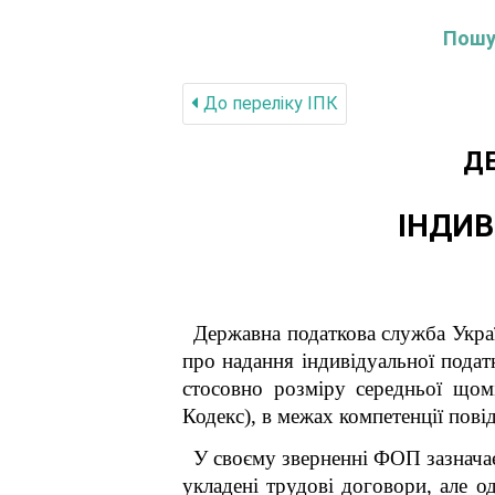
Пошук
До переліку IПК
Д
ІНДИВ
Державна податкова служба У
про надання індивідуальної подат
стосовно розміру середньої щомі
Кодекс), в межах компетенції пові
У своєму зверненні ФОП зазначає
укладені трудові договори, але 