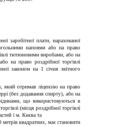
ої заробітної плати, нарахованої
когольними напоями або на право
ргівлі тютюновими виробами, або на
або на право роздрібної торгівлі
еної законом на 1 січня звітного
я, який отримав ліцензію на право
ррі (без додавання спирту), або на
рідинами, що використовуються в
торгівлі (місця роздрібної торгівлі
центрів областей і м. Києва та
0 метрів квадратних, має становити