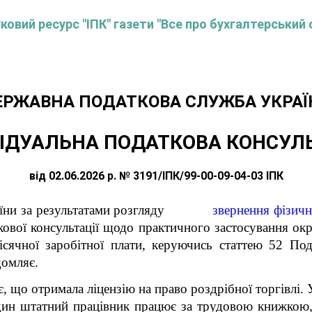
овий ресурс "ІПК" газети "Все про бухгалтерський 
ЕРЖАВНА ПОДАТКОВА СЛУЖБА УКРАЇ
ІДУАЛЬНА ПОДАТКОВА КОНСУЛ
від 02.06.2026 р. № 3191/ІПК/99-00-09-04-03 ІПК
країни за результатами розгляду
звернення фізич
кової консультації
щодо практичного застосування ок
сячної заробітної плати,
керуючись статтею 52
Пода
домляє.
, що отримала ліцензію на право роздрібної торгівлі.
один штатний працівник працює за трудовою книжкою