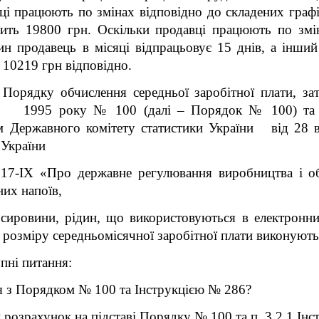
ці працюють по змінах відповідно до складених графі
ить 19800 грн. Оскільки продавці працюють по змін
н продавець в місяці відпрацьовує 15 днів, а інший
 10219 грн відповідно.
орядку обчислення середньої заробітної плати, за
о 1995 року № 100 (далі – Порядок № 100) та Інст
зом Державного комітету статистики України від 28 
 України
7-ІХ «Про державне регулювання виробництва і об
них напоїв,
ировини, рідин, що використовуються в електронних
розміру середньомісячної заробітної плати виконують
пні питання:
я з Порядком № 100 та Інструкцією № 286?
розрахунок на підставі Порядку № 100 та п. 3.2.1 Інс