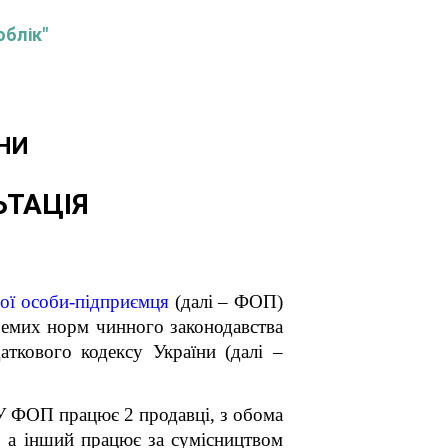
облік"
НИ
ЬТАЦІЯ
ної особи-підприємця
(далі – ФОП)
ремих норм чинного законодавства
ткового кодексу України (далі –
 У ФОП працює 2 продавці, з обома
, а інший працює за сумісництвом