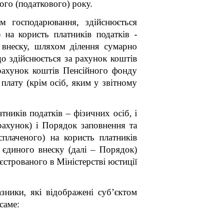
ого (податкового) року.
ом господарювання, здійснюється
 на користь платників податків -
 внеску, шляхом ділення сумарно
що здійснюється за рахунок коштів
 рахунок коштів Пенсійного фонду
 плату (крім осіб, яким у звітному
ників податків – фізичних осіб, і
рахунок) і Порядок заповнення та
плаченого) на користь платників
 єдиного внеску (далі – Порядок)
еєстрованого в Міністерстві юстиції
зники, які відображені суб’єктом
саме: