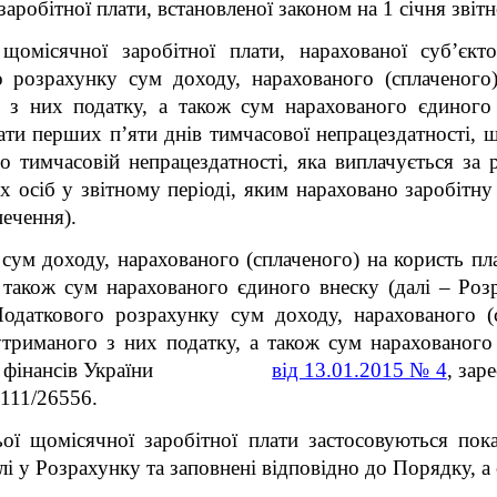
аробітної плати, встановленої законом на 1 січня звітн
щомісячної заробітної плати, нарахованої суб’єкт
 розрахунку сум доходу, нарахованого (сплаченого)
о з них податку, а також сум нарахованого єдиного
лати перших п’яти днів тимчасової непрацездатності, 
по тимчасовій непрацездатності, яка виплачується за
их осіб у звітному періоді, яким нараховано заробітну
печення).
м доходу, нарахованого (сплаченого) на користь плат
 також сум нарахованого єдиного внеску (далі – Роз
одаткового розрахунку сум доходу, нарахованого (с
 утриманого з них податку, а також сум нарахованого
ерства фінансів України
від 13.01.2015 № 4
, зар
111/26556.
ьої щомісячної заробітної плати
застосовуються пока
і у Розрахунку та заповнені відповідно до Порядку, а 