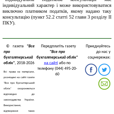
індивідуальний характер і може використовуватися
виключно платником податків, якому надано таку
консультацію (пункт
52.2 статті 52
глави 3
розділу ІІ
ПКУ)
.
© газета
"Все
Передплатіть газету
Приєднуйтесь
про
"Все про
до нас у
бухгалтерський
бухгалтерський облік"
соцмережах:
облік"
, 2018-2026
на сайті
або по
телефону (044) 495-20-
Всі права на матеріали,
60
розміщені на сайті газети
"Все про бухгалтерський
облік" охороняються
відповідно до
законодавства України.
Використання,
відтворення таких