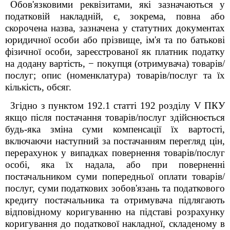
Обов'язковими реквізитами, які зазначаються у
податковій накладній, є, зокрема, повна або
скорочена назва, зазначена у статутних документах
юридичної особи або прізвище, ім'я та по батькові
фізичної особи, зареєстрованої як платник податку
на додану вартість, − покупця (отримувача) товарів/
послуг; опис (номенклатура) товарів/послуг та їх
кількість, обсяг.
Згідно з пунктом 192.1 статті 192 розділу V ПКУ
якщо після постачання товарів/послуг здійснюється
будь-яка зміна суми компенсації їх вартості,
включаючи наступний за постачанням перегляд цін,
перерахунок у випадках повернення товарів/послуг
особі, яка їх надала, або при поверненні
постачальником суми попередньої оплати товарів/
послуг, суми податкових зобов'язань та податкового
кредиту постачальника та отримувача підлягають
відповідному коригуванню на підставі розрахунку
коригування до податкової накладної, складеному в