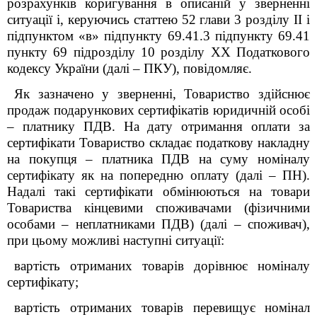
розрахунків коригування в описаній у зверненні
ситуації і, керуючись статтею 52 глави 3 розділу ІІ і
підпунктом «в» підпункту 69.41.3 підпункту 69.41
пункту 69 підрозділу 10 розділу ХХ Податкового
кодексу України (далі – ПКУ), повідомляє.
Як зазначено у зверненні, Товариство здійснює
продаж подарункових сертифікатів юридичній особі
– платнику ПДВ. На дату отримання оплати за
сертифікати Товариство складає податкову накладну
на покупця – платника ПДВ на суму номіналу
сертифікату як на попередню оплату (далі – ПН).
Надалі такі сертифікати обмінюються на товари
Товариства кінцевими споживачами (фізичними
особами – неплатниками ПДВ) (далі – споживач),
при цьому можливі наступні ситуації:
вартість отриманих товарів дорівнює номіналу
сертифікату;
вартість отриманих товарів перевищує номінал