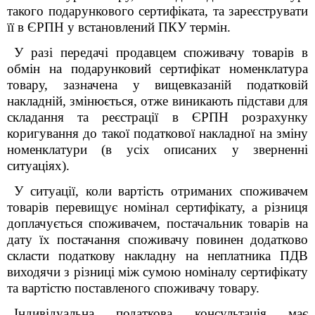
такого подарункового сертифіката, та зареєструвати
її в ЄРПН у встановлений ПКУ термін.
У разі передачі продавцем споживачу товарів в
обмін на подарунковий сертифікат номенклатура
товару, зазначена у вищевказаній податковій
накладній, змінюється, отже виникають підстави для
складання та реєстрації в ЄРПН розрахунку
коригування до такої податкової накладної на зміну
номенклатури (в усіх описаних у зверненні
ситуаціях).
У ситуації, коли вартість отриманих споживачем
товарів перевищує номінал сертифікату, а різниця
доплачується споживачем, постачальник товарів на
дату їх постачання споживачу повинен додатково
скласти податкову накладну на неплатника ПДВ
виходячи з різниці між сумою номіналу сертифікату
та вартістю поставленого споживачу товару.
Індивідуальна податкова консультація має