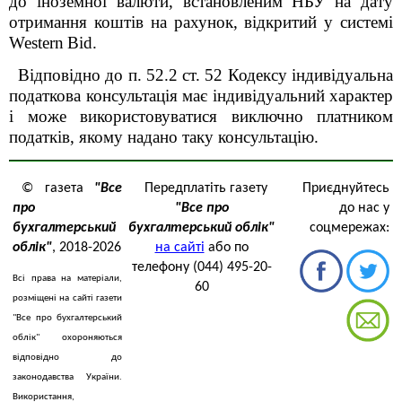
до іноземної валюти, встановленим НБУ на дату
отримання коштів на рахунок, відкритий у системі
Western
Bid
.
Відповідно до п. 52.2 ст. 52 Кодексу індивідуальна
податкова консультація має індивідуальний характер
і може використовуватися виключно платником
податків, якому надано таку консультацію.
© газета
"Все
Передплатіть газету
Приєднуйтесь
про
"Все про
до нас у
бухгалтерський
бухгалтерський облік"
соцмережах:
облік"
, 2018-2026
на сайті
або по
телефону (044) 495-20-
Всі права на матеріали,
60
розміщені на сайті газети
"Все про бухгалтерський
облік" охороняються
відповідно до
законодавства України.
Використання,