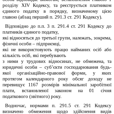
розділу XIV Кодексу
, та реєструється платником
єдиного податку в порядку, визначеному цією
главою (абзац перший п. 291.3 ст. 291 Кодексу).
Відповідно до п.п. 3 п. 291.4 ст. 291 Кодексу до
платників єдиного податку,
які відносяться до третьої групи, належать, зокрема,
фізичні особи – підприємці,
які не використовують працю найманих осіб або
кількість осіб, які перебувають
з ними у трудових відносинах, не обмежена, та
юридичні особи – суб’єкти господарювання будь-
якої організаційно-правової форми, у яких
протягом календарного року обсяг доходу не
перевищує 1167 розмірів мінімальної заробітної
плати, встановленої законом на 01 січня
податкового (звітного) року.
Водночас, нормами п. 291.5 ст. 291 Кодексу
визначено обмеження щодо здійснення видів