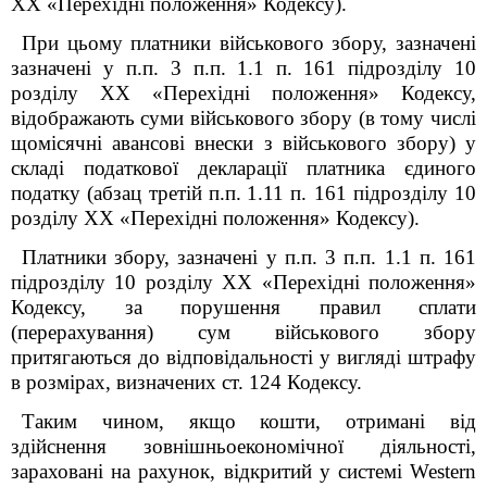
XX
«Перехідні положення» Кодексу).
При цьому платники військового збору, зазначені
зазначені у п.п. 3 п.п. 1.1 п.
16
1
підрозділу 10
розділу
XX
«Перехідні положення» Кодексу,
відображають суми військового збору (в тому числі
щомісячні авансові внески з військового збору) у
складі податкової декларації платника єдиного
податку
(абзац третій п.п.
1.11 п. 16
1
підрозділу 10
розділу
XX
«Перехідні положення» Кодексу).
Платники збору, зазначені
у п.п. 3 п.п. 1.1 п. 16
1
підрозділу 10 розділу
XX
«Перехідні положення»
Кодексу
, за порушення правил сплати
(перерахування) сум військового збору
притягаються до відповідальності у вигляді штрафу
в розмірах, визначених ст. 124 Кодексу.
Таким чином, якщо кошти, отримані від
здійснення зовнішньоекономічної діяльності,
зараховані на рахунок, відкритий
у системі
Western