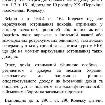
п.п. 1.3 п. 16
1
підрозділу 10 розділу
XX
«Перехідні
положення» Кодексу).
Згідно з п. 164.4 ст. 164 Кодексу під час
нарахування (отримання) доходів, отриманих у
вигляді валютних цінностей або інших активів
(вартість яких виражена в іноземній валюті або
міжнародних розрахункових одиницях), такі доходи
перераховуються у гривні за валютним курсом НБУ,
що діє на момент нарахування (отримання) таких
доходів.
Отже, дохід, отриманий фізичною особою –
резидентом з джерел за межами України,
включається до загального річного
оподатковуваного доходу як іноземний дохід та
оподатковується податком на доходи фізичних осіб і
військовим збором на загальних підставах.
Відповідно до п. 296.1 ст. 296 Кодексу фізичні