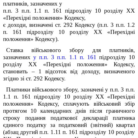
платників, зазначених у
п.п. 3 п.п. 1.1 п. 16
1
підрозділу 10 розділу
XX
«Перехідні положення» Кодексу,
є доходи, визначені ст. 292 Кодексу (п.п. 3 п.п. 1.2
п. 16
1
підрозділу 10 розділу
XX
«Перехідні
положення» Кодексу).
Ставка військового збору для платників,
зазначених
у п.п. 3 п.п. 1.1 п. 16
1
підрозділу 10
розділу
XX
«Перехідні положення» Кодексу,
становить – 1
відсоток від доходу, визначеного
згідно зі ст. 292 Кодексу.
Платники військового збору, зазначені у п.п. 3 п.п.
1.1 п. 16
1
підрозділу 10 розділу
XX
«Перехідні
положення» Кодексу,
сплачують військовий збір
протягом 10 календарних днів після граничного
строку подання податкової декларації платника
єдиного податку за податковий (звітний) квартал
(абзац другий п.п. 1.11 п. 16
1
підрозділу 10 розділу