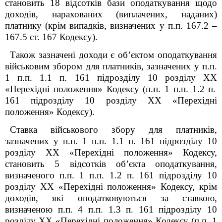
становить 18 відс
отків
бази оподаткування щодо
доходів, нарахованих (виплачених, наданих)
платнику (крім випадків, визначених у п
.п.
167.2 –
167.5 ст. 167 Кодексу).
Також зазначені доходи є об’єктом оподаткування
військовим збором для платників, зазначених у п.п.
1 п.п. 1.1 п. 16
1
підрозділу 10 розділу
XX
«Перехідні положення» Кодексу (п.п. 1 п.п. 1.2 п.
16
1
підрозділу 10 розділу
XX
«Перехідні
положення» Кодексу).
Ставка військового збору для платників,
зазначених у п.п. 1 п.п. 1.1 п. 16
1
підрозділу 10
розділу
XX
«Перехідні положення» Кодексу,
становить 5 відсотків об’єкта оподаткування,
визначеного п.п. 1 п.п. 1.2 п. 16
1
підрозділу 10
розділу
XX
«Перехідні положення» Кодексу, крім
доходів, які оподатковуються за ставкою,
визначеною п.п. 4 п.п. 1.3 п. 16
1
підрозділу 10
розділу
XX
«Перехідні положення» Кодексу (п.п. 1