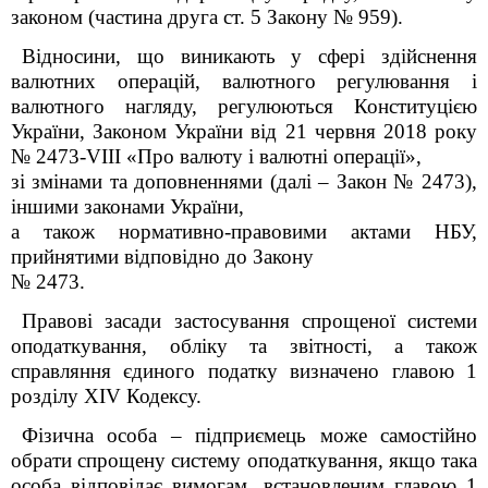
законом (частина друга ст. 5 Закону № 959).
Відносини, що виникають у сфері здійснення
валютних операцій, валютного регулювання і
валютного нагляду, регулюються Конституцією
України, Законом України від 21 червня 2018 року
№ 2473-VIII «Про валюту і валютні операції»
,
зі змінами та доповненнями (далі – Закон № 2473),
іншими законами України,
а також нормативно-правовими актами НБУ,
прийнятими відповідно до Закону
№ 2473.
Правові засади застосування спрощеної системи
оподаткування, обліку та звітності, а також
справляння єдиного податку визначено главою 1
розділу XIV Кодексу.
Фізична особа – підприємець може самостійно
обрати спрощену систему оподаткування, якщо така
особа відповідає вимогам, встановленим
главою 1