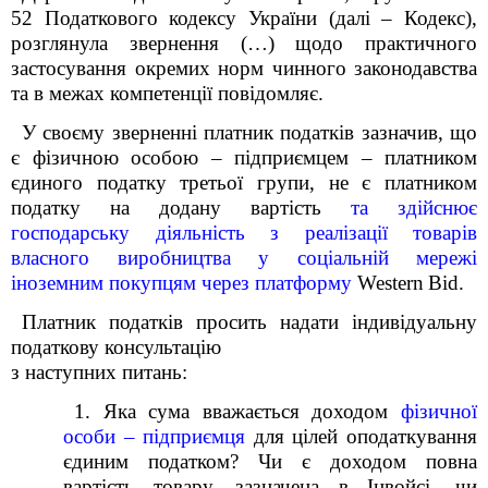
52 Податкового кодексу України (далі – Кодекс),
розглянула звернення
(…)
щодо практичного
застосування окремих норм чинного законодавства
та в межах компетенції повідомляє.
У своєму зверненні платник податків зазначив, що
є фізичною особою – підприємцем – платником
єдиного податку третьої групи, не є платником
податку на додану вартість
та здійснює
господарську діяльність з реалізації товарів
власного виробництва у соціальній мережі
іноземним покупцям через платформу
Western
Bid
.
Платник податків просить надати індивідуальну
податкову консультацію
з наступних питань:
1. Яка сума вважається доходом
фізичної
особи – підприємця
для цілей оподаткування
єдиним податком? Чи є доходом повна
вартість товару, зазначена в Інвойсі, чи