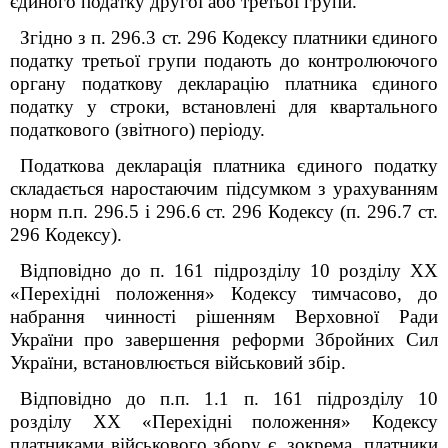
єдиного податку другої або третьої групи.
Згідно з п. 296.3 ст. 296 Кодексу платники єдиного
податку третьої групи подають до контролюючого
органу податкову декларацію платника єдиного
податку у строки, встановлені для квартального
податкового (звітного) періоду.
Податкова декларація платника єдиного податку
складається наростаючим підсумком з урахуванням
норм п.п. 296.5 і 296.6 ст. 296 Кодексу (п. 296.7 ст.
296 Кодексу).
Відповідно до п. 16
1
підрозділу 10 розділу ХХ
«Перехідні положення»
Кодексу
тимчасово, до
набрання чинності рішенням Верховної Ради
України про завершення реформи Збройних Сил
України, встановлюється військовий збір.
Відповідно до п.п. 1.1 п. 16
1
підрозділу 10
розділу
XX
«Перехідні положення» Кодексу
платниками військового збору є, зокрема, платники