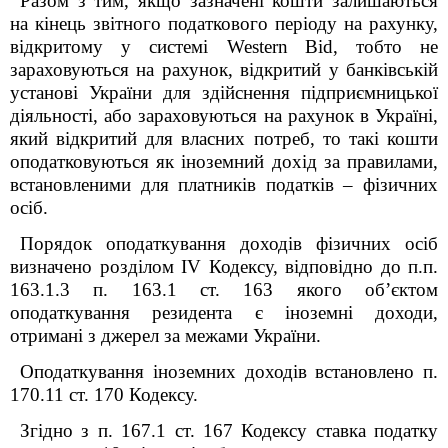
Разом з тим, якщо зазначені кошти залишаються
на кінець звітного податкового періоду на рахунку,
відкритому у системі
Western
Bid
, тобто не
зараховуються на рахунок, відкритий у банківській
установі України для здійснення підприємницької
діяльності, або зараховуються на рахунок в Україні,
який відкритий для власних потреб, то такі кошти
оподатковуються як іноземний дохід за правилами,
встановленими для платників податків – фізичних
осіб.
Порядок оподаткування доходів фізичних осіб
визначено розділом ІV Кодексу, відповідно до п.п.
163.1.3 п. 163.1 ст. 163 якого об’єктом
оподаткування резидента є іноземні доходи,
отримані з джерел за межами України.
Оподаткування іноземних доходів встановлено п.
170.11 ст. 170 Кодексу.
Згідно з п. 167.1 ст. 167 Кодексу ставка податку