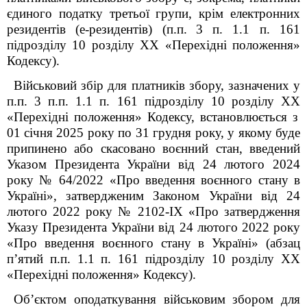
єдиного податку третьої групи, крім електронних
резидентів (е-резидентів) (п.п.
3 п. 1.1 п. 16
1
підрозділу 10 розділу
XX
«Перехідні положення»
Кодексу).
Військовий збір для платників збору, зазначених у
п.п. 3 п.п. 1.1 п. 16
1
підрозділу 10 розділу
XX
«Перехідні положення» Кодексу, встановлюється з
01
січня 2025 року по 31 грудня року, у якому буде
припинено або скасовано воєнний стан, введений
Указом Президента України від 24 лютого 2024
року №
64/2022 «Про введення воєнного стану в
Україні», затвердженим Законом України від 24
лютого 2022 року № 2102-ІХ «Про затвердження
Указу Президента України від 24 лютого 2022 року
«Про введення воєнного стану в Україні» (абзац
п’ятий п.п. 1.1 п. 16
1
підрозділу 10 розділу
XX
«Перехідні положення» Кодексу).
Об’єктом оподаткування військовим збором для