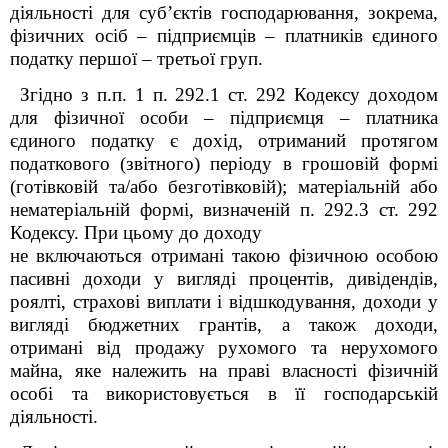
діяльності для суб’єктів господарювання, зокрема,
фізичних осіб – підприємців – платників єдиного
податку першої – третьої груп.
Згідно з п.п. 1 п. 292.1 ст. 292 Кодексу доходом
для фізичної особи – підприємця – платника
єдиного податку є дохід, отриманий протягом
податкового (звітного) періоду в грошовій формі
(готівковій та/або безготівковій); матеріальній або
нематеріальній формі, визначеній п. 292.3 ст. 292
Кодексу. При цьому до доходу
не включаються отримані такою фізичною особою
пасивні доходи у вигляді процентів, дивідендів,
роялті, страхові виплати і відшкодування, доходи у
вигляді бюджетних грантів, а також доходи,
отримані від продажу рухомого та нерухомого
майна, яке належить на праві власності фізичній
особі та використовується в її господарській
діяльності.