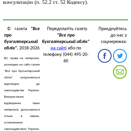
консультацію (п. 52.2 ст. 52 Кодексу).
© газета
"Все
Передплатіть газету
Приєднуйтесь
про
"Все про
до нас у
бухгалтерський
бухгалтерський облік"
соцмережах:
облік"
, 2018-2026
на сайті
або по
телефону (044) 495-20-
Всі права на матеріали,
60
розміщені на сайті газети
"Все про бухгалтерський
облік" охороняються
відповідно до
законодавства України.
Використання,
відтворення таких
матеріалів допускаються
тільки в межах,
установлених
законодавством України.