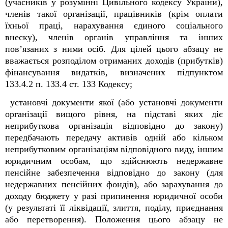
(учасників
у розумінні Цивільного кодексу України),
членів такої організації, працівників (крім оплати
їхньої праці, нарахування єдиного соціального
внеску), членів органів управління та інших
пов’язаних з ними осіб. Для цілей цього абзацу не
вважається розподілом отриманих доходів (прибутків)
фінансування видатків, визначених підпунктом
133.4.2 п. 133.4 ст. 133 Кодексу;
установчі документи якої (або установчі документи
організації вищого рівня, на підставі яких діє
неприбуткова організація відповідно до закону)
передбачають передачу активів одній або кільком
неприбутковим організаціям відповідного виду, іншим
юридичним особам, що здійснюють недержавне
пенсійне забезпечення відповідно до закону (для
недержавних пенсійних фондів), або зарахування до
доходу бюджету у разі припинення юридичної особи
(у результаті її ліквідації, злиття, поділу, приєднання
або перетворення). Положення цього абзацу не