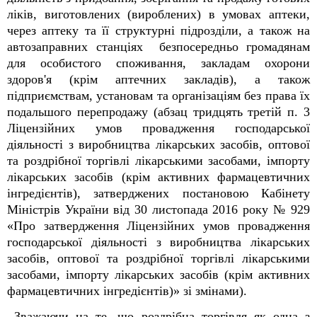
ліків, виготовлених (вироблених) в умовах аптеки,
через аптеку та її структурні підрозділи, а також на
автозаправних станціях безпосередньо громадянам
для особистого споживання, закладам охорони
здоров'я (крім аптечних закладів), а також
підприємствам, установам та організаціям без права їх
подальшого перепродажу (абзац тридцять третій п. 3
Ліцензійних умов провадження господарської
діяльності з виробництва лікарських засобів, оптової
та роздрібної торгівлі лікарськими засобами, імпорту
лікарських засобів (крім активних фармацевтичних
інгредієнтів), затверджених постановою Кабінету
Міністрів України від 30 листопада 2016 року № 929
«Про затвердження Ліцензійних умов провадження
господарської діяльності з виробництва лікарських
засобів, оптової та роздрібної торгівлі лікарськими
засобами, імпорту лікарських засобів (крім активних
фармацевтичних інгредієнтів)» зі змінами).
Зважаючи на те, що роздрібна торгівля як одна з