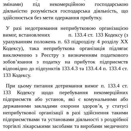
змінами) під некомерційною господарською
діяльністю розуміється господарська діяльність, що
здійснюється без мети одержання прибутку.
У разі недотримання неприбутковою організацією
вимог, встановлених п. 133.4 ст. 133 Кодексу (
з
урахуванням положень
п. 63 підрозділу 4 розділу ХХ
Кодексу)
, така неприбуткова організація підлягає
виключенню з Реєстру з визначенням податкового
зобов’язання з податку на прибуток підприємств
відповідно до підпунктів 133.4.3 та 133.4.4 п. 133.4 ст.
133 Кодексу.
При цьому питання
дотримання вимог п. 133.4 ст.
133 Кодексу щодо перебування
некомерційних
підприємств або установ, які є комунальними або
державними закладами охорони здоров’я, у статусі
неприбуткової організації в разі здійснення такими
підприємствами та установами діяльності з роздрібної
торгівлі лікарськими засобами та виробами медичного