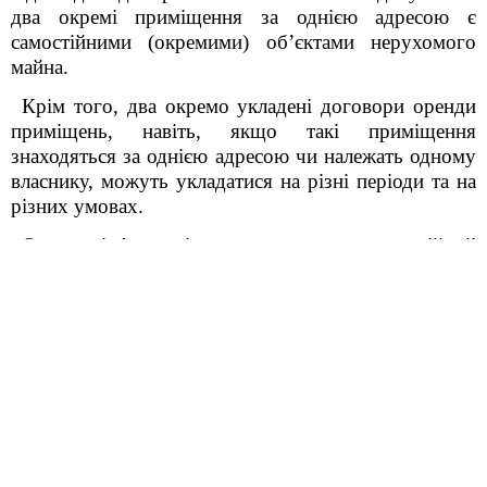
два окремі приміщення за однією адресою є
самостійними (окремими) об’єктами нерухомого
майна.
Крім того, два окремо укладені договори оренди
приміщень, навіть, якщо такі приміщення
знаходяться за однією адресою чи належать одному
власнику, можуть укладатися на різні періоди та на
різних умовах.
Отже, інформація про кожен самостійний
(окремий) об’єкт нерухомого майна (у тому числі за
однією адресою) як про об’єкт оподаткування має
подаватися у заяві № 20-ОПП окремо.
На кожен такий об’єкт оподаткування, як на
окрему господарську одиницю, де проводяться
розрахунки у готівковій та/або безготівковій формі,
має бути зареєстрований щонайменше один РРО/
ПРРО.