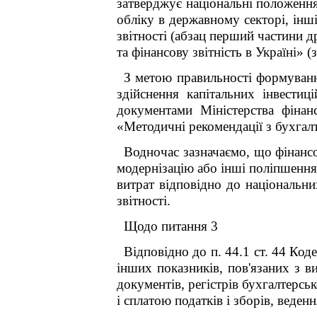
затверджує національні положення
обліку в державному секторі, інш
звітності (абзац перший частини 
та фінансову звітність в Україні» (
З метою правильності формуванн
здійснення капітальних інвести
документами Міністерства фінан
«Методичні рекомендації з бухгалт
Водночас зазначаємо, що фінансо
модернізацію або інші поліпшення
витрат відповідно до національни
звітності.
Щодо питання 3
Відповідно до п. 44.1 ст. 44 Код
інших показників, пов'язаних з в
документів, регістрів бухгалтерськ
і сплатою податків і зборів, веде