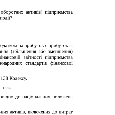
боротних активів) підприємства
події?
одатком на прибуток є прибуток із
ання (збільшення або зменшення)
нансовій звітності підприємства
жнародних стандартів фінансової
 138 Кодексу.
ється:
дповідно до національних положень
ьних активів, включених до витрат