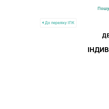
Пошук
До переліку IПК
Д
ІНДИВ