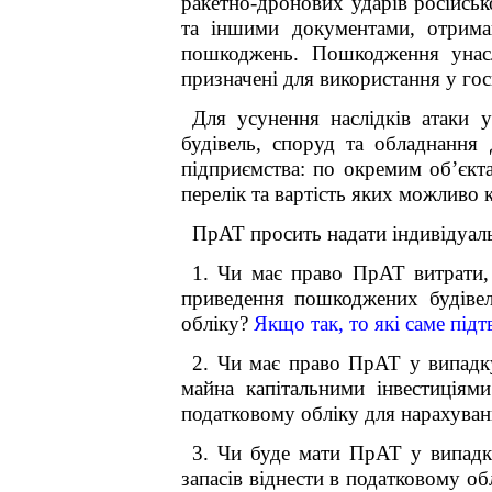
ракетно-дронових ударів російськ
та іншими документами, отрима
пошкоджень. Пошкодження унасл
призначені для використання у гос
Для усунення наслідків атаки 
будівель, споруд та обладнання
підприємства: по окремим об’єкт
перелік та вартість яких можливо к
ПрАТ просить надати індивідуаль
1. Чи має право ПрАТ витрати, 
приведення пошкоджених будівел
обліку?
Якщо так, то які саме під
2. Чи має право ПрАТ у випадк
майна капітальними інвестиціями
податковому обліку для нарахуванн
3. Чи буде мати ПрАТ у випадку
запасів віднести в податковому о