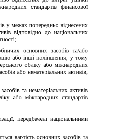
жнародних стандартів фінансової
вів у межах попередньо віднесених
ивів відповідно до національних
тності;
обничих основних засобів та/або
зацію або інші поліпшення, у тому
терського обліку або міжнародних
асобів або нематеріальних активів,
засобів та нематеріальних активів
ліку або міжнародних стандартів
ації, передбачені національними
ться вартість основних засобів та