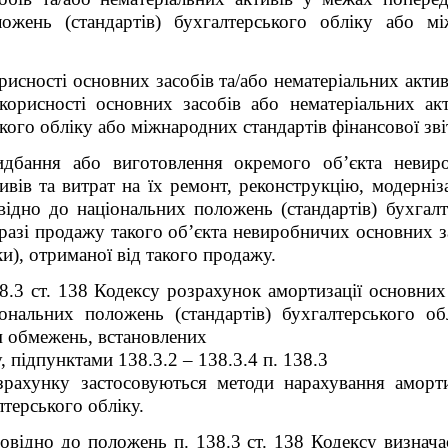
ожень (стандартів) бухгалтерського обліку або мі
орисності основних засобів та/або нематеріальних акти
корисності основних засобів або нематеріальних акт
кого обліку або міжнародних стандартів фінансової зві
идбання або виготовлення окремого об’єкта невир
вів та витрат на їх ремонт, реконструкцію, модерні
овідно до національних положень (стандартів) бухгал
у разі продажу такого об’єкта невиробничих основних з
и), отриманої від такого продажу.
38.3 ст. 138 Кодексу розрахунок амортизації основних 
іональних положень (стандартів) бухгалтерського об
ям обмежень, встановлених
у, підпунктами 138.3.2 – 138.3.4 п. 138.3
зрахунку застосовуються методи нарахування амортиз
терського обліку.
овідно до положень п. 138.3 ст. 138 Кодексу визначає