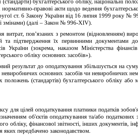
 (стандарти) бухгалтерського обліку, національні поло
і нормативно-правові акти щодо ведення бухгалтерсько
другої ст. 6 Закону України від 16 липня 1999 року № 
зі змінами) (далі – Закон № 996-XIV).
я витрат, пов’язаних з ремонтом (відновленням) виро
цій та підтвердження їх первинними документами д
сів України (зокрема, наказом Міністерства фінанс
ерського обліку основних засобів»).
вий результат до оподаткування збільшується на суму
 невиробничих основних засобів чи невиробничих нема
х положень (стандартів) бухгалтерського обліку або 
ексу для цілей оподаткування платники податків зобов'я
изначенням об'єктів оподаткування та/або податкових з
ого обліку, фінансової звітності, інших документів, і
ння яких передбачено законодавством.