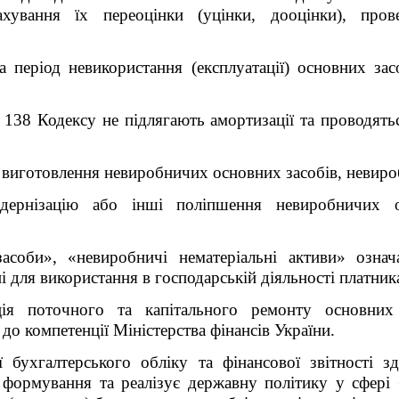
ахування їх переоцінки (уцінки, дооцінки), про
а період невикористання (експлуатації) основних зас
т. 138 Кодексу не підлягають амортизації та проводят
 виготовлення невиробничих основних засобів, невиро
одернізацію або інші поліпшення невиробничих о
асоби», «невиробничі нематеріальні активи» означ
ні для використання в господарській діяльності платник
ція поточного та капітального ремонту основних
 до компетенції Міністерства фінансів України.
ї бухгалтерського обліку та фінансової звітності 
 формування та реалізує державну політику у сфері б