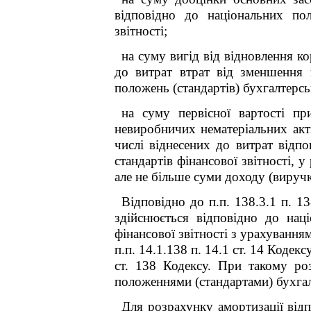
відповідно до національних пол
звітності;
на суму вигід від відновлення к
до витрат втрат від зменшення 
положень (стандартів) бухгалтерсь
на суму первісної вартості пр
невиробничих нематеріальних акти
числі віднесених до витрат відп
стандартів фінансової звітності, 
але не більше суми доходу (виручк
Відповідно до п.п. 138.3.1 п. 1
здійснюється відповідно до нац
фінансової звітності з урахуванн
п.п. 14.1.138 п. 14.1 ст. 14 Кодекс
ст. 138 Кодексу. При такому ро
положеннями (стандартами) бухгал
Для розрахунку амортизації відп