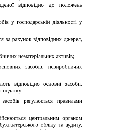
веденої відповідно до положень
обів у господарській діяльності у
ься за рахунок відповідних джерел,
бничих нематеріальних активів;
сновних засобів, невиробничих
ають відповідно основні засоби,
а податку.
 засобів регулюється правилами
здійснюється центральним органом
ухгалтерського обліку та аудиту,