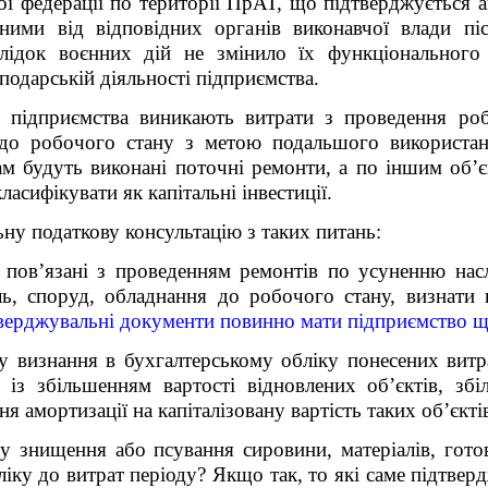
ої федерації по території ПрАТ, що підтверджується а
ними від відповідних органів виконавчої влади пі
ідок воєнних дій не змінило їх функціонального
подарській діяльності підприємства.
у підприємства виникають витрати з проведення р
 до робочого стану з метою подальшого використанн
ам будуть виконані поточні ремонти, а по іншим об’є
ласифікувати як капітальні інвестиції.
ну податкову консультацію з таких питань:
пов’язані з проведенням ремонтів по усуненню насл
ь, споруд, обладнання до робочого стану, визнати 
тверджувальні документи повинно мати підприємство що
у визнання в бухгалтерському обліку понесених вит
 із збільшенням вартості відновлених об’єктів, збі
я амортизації на капіталізовану вартість таких об’єкті
 знищення або псування сировини, матеріалів, готов
бліку до витрат періоду? Якщо так, то які саме підтве