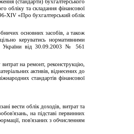
ження (стандарти) бухгалтерського
го обліку та складання фінансової
996-XIV «Про бухгалтерський облік
бничих основних засобів, а також
оцільно керуватись нормативними
ів України від 30.09.2003 № 561
 витрат на ремонт, реконструкцію,
теріальних активів, віднесених до
міжнародних стандартів фінансової
зані вести облік доходів, витрат та
обов'язань, на підставі первинних
нформації, пов'язаних з обчисленням