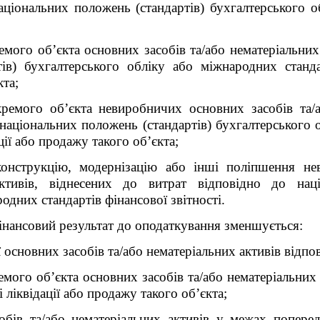
аціональних положень (стандартів) бухгалтерського 
емого об’єкта основних засобів та/або нематеріальних 
ів) бухгалтерського обліку або міжнародних стандар
кта;
кремого об’єкта невиробничих основних засобів та/
о національних положень (стандартів) бухгалтерського 
ації або продажу такого об’єкта;
конструкцію, модернізацію або інші поліпшення не
ктивів, віднесених до витрат відповідно до наці
одних стандартів фінансової звітності.
фінансовий результат до оподаткування зменшується:
основних засобів та/або нематеріальних активів відпові
емого об’єкта основних засобів та/або нематеріальних 
і ліквідації або продажу такого об’єкта;
обів та/або нематеріальних активів у межах попере