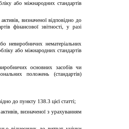
обліку або міжнародних стандартів
активів, визначеної відповідно до
тів фінансової звітності, у разі
або невиробничих нематеріальних
обліку або міжнародних стандартів
виробничих основних засобів чи
ональних положень (стандартів)
дно до пункту 138.3 цієї статті;
активів, визначеної з урахуванням
дньо віднесених до витрат уцінки