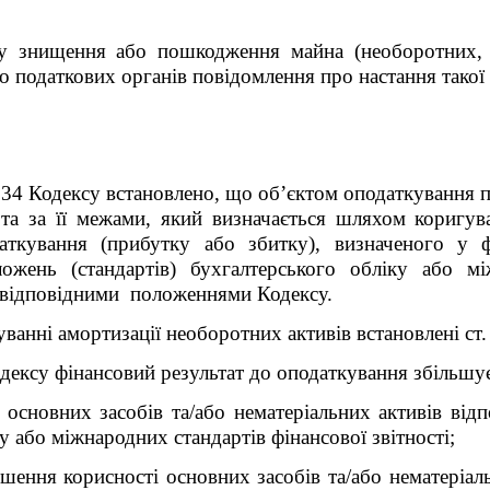
 знищення або пошкодження майна (необоротних, о
о податкових органів повідомлення про настання такої 
 134 Кодексу встановлено, що об’єктом оподаткування п
та за її межами, який визначається шляхом коригув
аткування (прибутку або збитку), визначеного у фі
ожень (стандартів) бухгалтерського обліку або мі
ені відповідними положеннями Кодексу.
уванні амортизації необоротних активів встановлені ст.
одексу фінансовий результат до оподаткування збільшу
ї основних засобів та/або нематеріальних активів ві
у або міжнародних стандартів фінансової звітності;
ншення корисності основних засобів та/або нематеріал