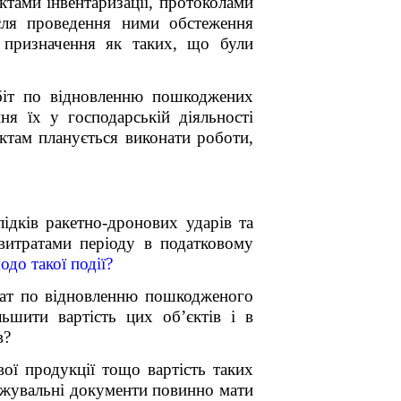
ктами інвентаризації, протоколами
сля проведення ними обстеження
 призначення як таких, що були
обіт по відновленню пошкоджених
я їх у господарській діяльності
ктам планується виконати роботи,
ідків ракетно-дронових ударів та
витратами періоду в податковому
до такої події?
рат по відновленню пошкодженого
льшити вартість цих об’єктів і в
в?
ої продукції тощо вартість таких
рджувальні документи повинно мати