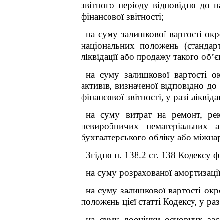
звітного періоду відповідно до н
фінансової звітності;
на суму залишкової вартості окр
національних положень (стандарт
ліквідації або продажу такого об’є
на суму залишкової вартості о
активів, визначеної відповідно д
фінансової звітності, у разі ліквід
на суму витрат на ремонт, ре
невиробничих нематеріальних а
бухгалтерського обліку або міжнар
Згідно п. 138.2 ст. 138 Кодексу 
на суму розрахованої амортизації 
на суму залишкової вартості окр
положень цієї статті Кодексу, у раз
на суму дооцінки основних зас