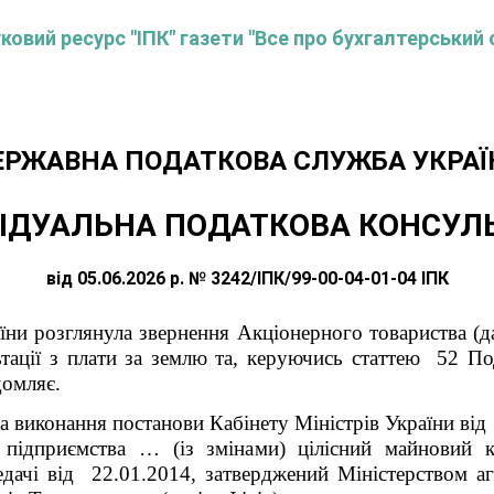
овий ресурс "ІПК" газети "Все про бухгалтерський 
ЕРЖАВНА ПОДАТКОВА СЛУЖБА УКРАЇ
ІДУАЛЬНА ПОДАТКОВА КОНСУЛ
від 05.06.2026 р. № 3242/ІПК/99-00-04-01-04 ІПК
їни розглянула звернення Акціонерного товариства (д
ьтації з плати за землю та, керуючись статтею 52 По
домляє.
а виконання постанови Кабінету Міністрів України ві
о підприємства … (із змінами) цілісний майнови
едачі від 22.01.2014, затверджений Міністерством аг