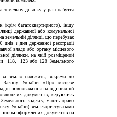
айновий комплекс.
 земельну ділянку у разі набуття
 (крім багатоквартирного), іншу
ілянці державної або комунальної
на земельній ділянці,
що перебуває
0 днів з дня державної реєстрації
авчої влади або органу місцевого
ьної ділянки, на якій розміщений
тями 118, 123 або 128 Земельного
и за землю належить, зокрема до
3 Закону України «Про місцеве
ладні повноваження на відповідній
ановлюючих документів, керуючись
 Земельного кодексу, мають право
ексу України) землекористувачами
м чином оформлених документів на