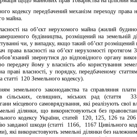
ормація щодо майнових прав Товариства на цілісний м
ого кодексу передбачений механізм переходу права на
го майна.
ласності
на об’єкт нерухомого майна (жилий будинок
завершеного будівництва, розміщений на земельній д
стуванні чи, у випадку, якщо такий об’єкт розміщений 
ач права власності на об’єкт нерухомості протягом 3
зобов’язаний
звернутися до відповідного органу викон
о передачу йому у власність або користування земел
на праві власності, у порядку, передбаченому стат
а статті 120 Земельного кодексу).
ням земельного законодавства та справляння плат
ів сільських, селищних, міських рад (стаття 3
гани місцевого самоврядування, які реалізують свої в
земельні ділянки, що використовуються без правовст
ного кодексу України, статей 120, 125, 126 та 206
ю завданої шкоди (статті 1166, 1167 Цивільного код
и), які використовують земельні ділянки без належни