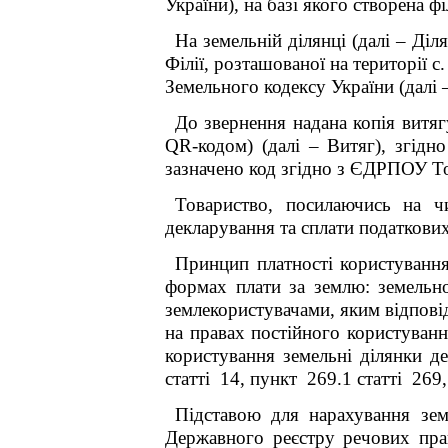
України), на базі якого створена фі
На земельній ділянці (далі – Ді
Філії, розташованої на території 
Земельного кодексу України (далі 
До звернення надана копія витяг
QR-
кодом) (далі – Витяг), згідн
зазначено код згідно з ЄДРПОУ То
Товариство, посилаючись на ч
декларування та сплати податкових
Принцип платності користуванн
формах плати за
землю: земельн
землекористувачами, яким відповід
на правах постійного користуван
користування земельні ділянки д
статті 14, пункт 269.1 статті 269
Підставою для нарахування зем
Державного реєстру речових пр