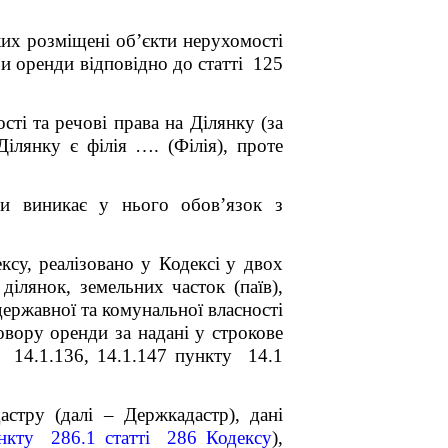
ких розміщені об’єкти нерухомості
чи оренди відповідно до статті 125
ті та речові права на Ділянку (за
Ділянку є філія …. (Філія), проте
чи виникає у нього обов’язок з
ксу,
реалізовано у Кодексі
у двох
ділянок, земельних часток (паїв),
державної та комунальної власності
овору оренди за надані у строкове
, 14.1.136, 14.1.147 пункту 14.1
стру (далі – Держкадастр), дані
нкту 286.1 статті 286 Кодексу
),