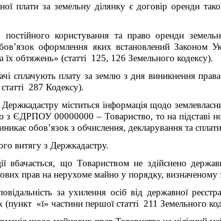
ної плати за земельну ділянку є договір оренди тако
о постійного користування та право оренди земель
 обов’язок оформлення яких встановлений Законом У
а їх обтяжень» (статті 125, 126
Земельного кодексу).
ачі сплачують плату за землю з дня виникнення права
статті 287 Кодексу).
 Держкадастру міститься інформація щодо землевласни
дно з ЄДРПОУ 00000000 – Товариство, то на підставі 
иникає обов’язок з обчислення, декларування та сплати
ого витягу з Держкадастру.
ції вбачається, що Товариством не здійснено держа
ових прав на нерухоме майно у порядку, визначеному 
повідальність за
ухилення осіб від державної реєстр
 (пункт «ї» частини першої статті 211 Земельного код