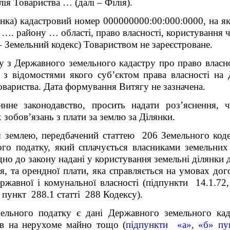
лія Товариства … (далі – Філія).
лянка) кадастровий номер 000000000:00:000:0000, на я
с. …. району … області, право власності, користування 
– Земельний кодекс) Товариством не зареєстроване.
у з Державного земельного кадастру про право власнос
о з відомостями якого суб’єктом права власності на 
вариства. Дата формування Витягу не зазначена.
инне законодавство, просить надати роз’яснення, 
 зобов’язань з плати за землю за Ділянки.
я землею, передбачений статтею 206
Земельного коде
ого податку, який сплачується власниками
земельних 
но до закону надані у користування земельні ділянки 
ня,
та орендної плати
, яка справляється на умовах дог
ержавної і комунальної власності (підпункти 14.1.72
, пункт 288.1 статті 288 Кодексу).
ельного податку є дані Державного земельного када
ав на нерухоме майно тощо (
підпункти «а», «б» пу