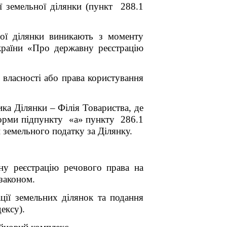
ї земельної ділянки (пункт 288.1
ної ділянки виникають з моменту
країни «Про державну реєстрацію
 власності або права користування
ка Ділянки – Філія Товариства, де
норми
підпункту «а» пункту 286.1
 земельного податку за Ділянку
.
вну реєстрацію речового права на
законом.
ації земельних ділянок та подання
ексу).