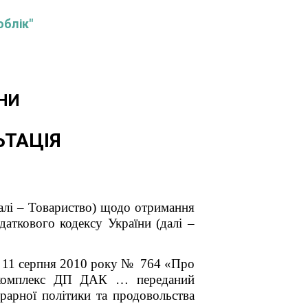
облік"
НИ
ЬТАЦІЯ
алі – Товариство) щодо отримання
даткового кодексу України (далі –
д 11 серпня 2010 року № 764 «Про
й комплекс ДП ДАК … переданий
рарної політики та продовольства