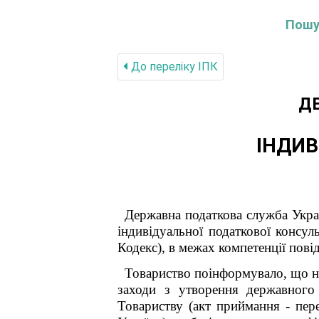
Пошук
До переліку IПК
Д
ІНДИВ
Державна податкова служба Укра
індивідуальної податкової консул
Кодекс), в межах компетенції пові
Товариство поінформувало, що н
заходи з утворення державног
Товариству (акт приймання - пер