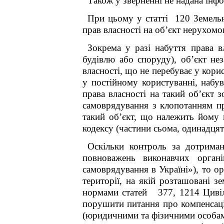
Також у зверненні не надана інф
При цьому у статті 120 Земельн
прав власності на об’єкт нерухомо
Зокрема у
разі набуття права в
будівлю або споруду), об’єкт не
власності, що не перебуває у кори
у постійному користуванні,
набув
права власності на такий об’єкт 
самоврядування з клопотанням пр
такий об’єкт, що належить йому 
кодексу (частини сьома, одинадцят
Оскільки к
онтроль за дотриман
повноважень виконавчих орган
самоврядування в Україні»), то
ор
території, на якій розташовані 
нормами статей 377, 1214 Цивіль
порушити питання про компенсаці
(юридичними та фізичними особам