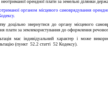
неотриманої орендної плати за земельні ділянки держа
отриманої органом місцевого самоврядування орендної
Кодексу.
ству доцільно звернутися до органу місцевого само
я плати за землекористування до оформлення речового
льтація має індивідуальний характер і може викор
льтацію (пункт 52.2 статті 52 Кодексу).