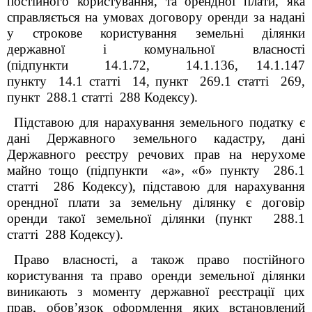
постійного користування,
та орендної плати
, яка
справляється на умовах договору оренди за надані
у строкове користування земельні ділянки
державної і комунальної власності
(підпункти 14.1.72, 14.1.136, 14.1.147
пункту 14.1 статті 14, пункт 269.1 статті 269,
пункт 288.1 статті 288 Кодексу).
Підставою для нарахування земельного податку є
дані Державного земельного кадастру, дані
Державного реєстру речових прав на нерухоме
майно тощо (підпункти «а», «б» пункту 286.1
статті 286 Кодексу), підставою для нарахування
орендної плати за земельну ділянку є договір
оренди такої земельної ділянки (пункт 288.1
статті 288 Кодексу).
Право власності, а також право постійного
користування та право оренди земельної ділянки
виникають з моменту державної реєстрації цих
прав, обов’язок оформлення яких встановлений