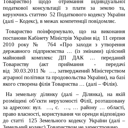
Товариство) щодо отримання індивідуальної
податкової консультації з плати за землю та,
керуючись статтею 52 Податкового кодексу України
(далі – Кодекс), в межах компетенції повідомляє.
Товариство поінформувало, що на виконання
постанови Кабінету Міністрів України від 11 серпня
2010 року № 764 «Про заходи з утворення
державного підприємства … (із змінами) цілісний
майновий комплекс ДП ДАК … переданий
Товариству (акт приймання - передачі
від 30.03.2011 № …, затверджений Міністерством
аграрної політики та продовольства України), на базі
якого створена філія Товариства … (далі – Філія).
На земельну ділянку (далі – Ділянка), на якій
розміщені об’єкти нерухомості Філії, розташовану
за адресою: вул. …, с. …, … району … області,
право власності, користування чи оренди відповідно
до статті 125 Земельного кодексу України (далі –
Земельний кодекс) Товариством не зареєстровано.