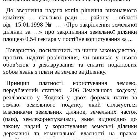
До звернення надана копія рішення виконавчого
комітету … сільської ради … району …області
від 15.01.1998 № … «Про закріплення земельної
ділянки за …» про закріплення земельної ділянки
площею 0,54 гектара у постійне користування за ...
Товариство, посилаючись на чинне законодавство,
просить надати роз’яснення, чи виникає у нього
обов’язок з декларування та сплати податкових
зобов’язань з плати за землю за Ділянку.
Принцип платності користування землею,
передбачений статтею 206
Земельного кодексу,
реалізовано у Кодексі
у двох формах плати за
землю: земельного податку, який сплачується
власниками
земельних ділянок, земельних часток
(паїв), землекористувачами, яким відповідно до
закону надані у користування земельні ділянки
державної та комунальної власності на правах