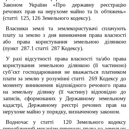
Законом України «Про державну реєстрацію
речових прав на нерухоме майно та їх обтяжень»
(статті 125, 126
Земельного кодексу).
Власники землі та землекористувачі сплачують
плату за землю з дня виникнення права власності
або права користування земельною ділянкою
(пункт 287.1 статті 287 Кодексу).
У разі відсутності права власності та/або права
користування земельною ділянкою (її частиною)
суб’єкт господарювання не вважається платником
плати за землю у розумінні
статті 269 Кодексу до
моменту виникнення відповідного речового права
на земельну ділянку (її частину) відповідно до
записів, сформованих у
Державному земельному
кадастрі, Державному реєстрі речових прав на
нерухоме майно у порядку, визначеному законом.
Водночас у статті 120 Земельного кодексу
передбачений механізм переходу права на земельну