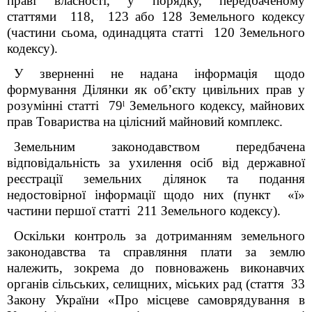
праві власності, у порядку, передбаченому
статтями 118, 123 або 128 Земельного кодексу
(частини сьома, одинадцята статті 120 Земельного
кодексу).
У зверненні не надана інформація щодо
формування Ділянки як об’єкту цивільних прав у
розумінні статті 79ˡ Земельного кодексу, майнових
прав Товариства на цілісний майновий комплекс.
З
емельним законодавством передбачена
відповідальність за
ухилення осіб від державної
реєстрації земельних ділянок та подання
недостовірної інформації щодо них (пункт «ї»
частини першої статті 211 Земельного кодексу).
Оскільки к
онтроль за дотриманням земельного
законодавства та справляння плати за землю
належить, зокрема до повноважень виконавчих
органів сільських, селищних, міських рад (стаття 33
Закону України «Про місцеве самоврядування в