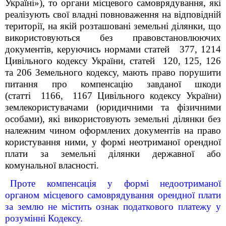
Україні»), то
органи місцевого самоврядування, які
реалізують свої владні повноваження на відповідній
території, на якій розташовані земельні ділянки, що
використовуються без правовстановлюючих
документів, керуючись нормами статей 377, 1214
Цивільного кодексу України, статей 120, 125, 126
та 206 Земельного кодексу, мають право порушити
питання про компенсацію завданої шкоди
(статті 1166, 1167 Цивільного кодексу України)
землекористувачами (юридичними та фізичними
особами), які використовують земельні ділянки без
належним чином оформлених документів на право
користування ними, у формі неотриманої орендної
плати за земельні ділянки державної або
комунальної власності.
Проте компенсація у формі недоотриманої
органом місцевого самоврядування орендної плати
за землю не містить ознак податкового платежу у
розумінні Кодексу.