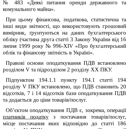
№ 483 «Деякі питання оренди державного та
комунального майна».
При цьому фінансова, податкова, статистична та
інші види звітності, що використовують грошовий
вимірник, ґрунтуються на даних бухгалтерського
обліку (частина друга статті 3 Закону України від 16
липня 1999 року № 996-XIV «Про бухгалтерський
облік та фінансову звітність в Україні».
Правові основи оподаткування ПДВ встановлено
розділом V та підрозділом 2 розділу XX ПКУ.
Підпунктом 194.1.1 пункту 194.1 статті 194
розділу
V
ПКУ встановлено, що
ПДВ
становить 20
відсотків, 7
і 14
відсотків бази оподаткування ПДВ
та додається до ціни товарів/послуг.
Об’єктом оподаткування ПДВ є, зокрема, операції
платників податку
з постачання товарів/послуг,
місце постачання яких відповідно до статті 186