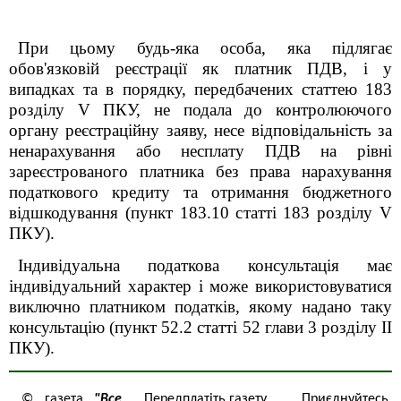
При цьому будь-яка особа, яка підлягає
обов'язковій реєстрації як платник ПДВ, і у
випадках та в порядку, передбачених статтею
18
3
розділу
V ПКУ
, не подала до контролюючого
органу реєстраційну заяву, несе відповідальність за
ненарахування або несплату ПДВ на рівні
зареєстрованого платника без права нарахування
податкового кредиту та отримання бюджетного
відшкодування (пункт 183.10 статті 183 розділу
V
ПКУ).
Індивідуальна податкова консультація має
індивідуальний характер і може використовуватися
виключно платником податків, якому надано таку
консультацію (пункт 52.2 статті 52 глави 3 роздiлу II
ПКУ).
© газета
"Все
Передплатіть газету
Приєднуйтесь