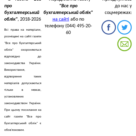
про
"Все про
до нас у
бухгалтерський
бухгалтерський облік"
соцмережах:
облік"
, 2018-2026
на сайті
або по
телефону (044) 495-20-
Всі права на матеріали,
60
розміщені на сайті газети
"Все про бухгалтерський
облік" охороняються
відповідно до
законодавства України.
Використання,
відтворення таких
матеріалів допускаються
тільки в межах,
установлених
законодавством України.
При цьому посилання на
сайт газети "Все про
бухгалтерський облік" є
обов'язковим.