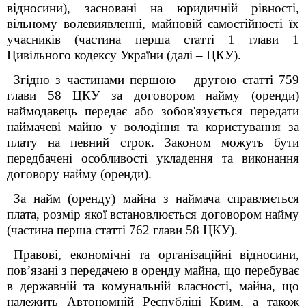
відносини), засновані на юридичній рівності,
вільному волевиявленні, майновій самостійності їх
учасників (частина перша статті 1 глави 1
Цивільного кодексу України (далі – ЦКУ).
Згідно з частинами першою – другою статті 759
глави 58 ЦКУ за договором найму (оренди)
наймодавець передає або зобов'язується передати
наймачеві майно у володіння та користування за
плату на певний строк. Законом можуть бути
передбачені особливості укладення та виконання
договору найму (оренди).
За найм (оренду) майна з наймача справляється
плата, розмір якої встановлюється договором найму
(частина перша статті 762 глави 58 ЦКУ).
Правові, економічні та організаційні відносини,
пов’язані з передачею в оренду майна, що перебуває
в державній та комунальній власності, майна, що
належить Автономній Республіці Крим, а також