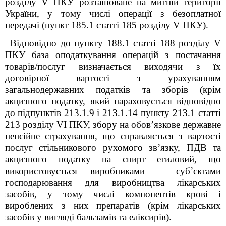
розділу
V
ПКУ розташоване на митній території
України, у тому числі операції з безоплатної
передачі (пункт 185.1 статті 185 розділу
V
ПКУ).
Відповідно до пункту 188.1 статті 188 розділу V
ПКУ база оподаткування операцій з постачання
товарів/послуг визначається виходячи з їх
договірної вартості з урахуванням
загальнодержавних податків та зборів (крім
акцизного податку, який нараховується відповідно
до
підпунктів 213.1.9
і 213.1.14 пункту 213.1 статті
213 розділу VІ ПКУ, збору на обов’язкове державне
пенсійне страхування, що справляється з вартості
послуг стільникового рухомого зв’язку, ПДВ та
акцизного податку на спирт етиловий, що
використовується виробниками – суб’єктами
господарювання для виробництва лікарських
засобів, у тому числі компонентів крові і
вироблених з них препаратів (крім лікарських
засобів у вигляді бальзамів та еліксирів).