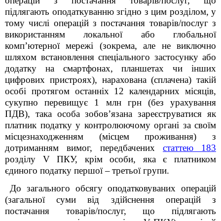
операцій з постачання товарів/послуг, що
підлягають оподаткуванню згідно з цим розділом, у
тому числі операцій з постачання товарів/послуг з
використанням локальної або глобальної
комп’ютерної мережі (зокрема, але не виключно
шляхом встановлення спеціального застосунку або
додатку на смартфонах, планшетах чи інших
цифрових пристроях), нарахована (сплачена) такій
особі протягом останніх 12 календарних місяців,
сукупно перевищує 1
млн грн
(без урахування
ПДВ
), така особа зобов’язана зареєструватися як
платник податку у контролюючому органі за своїм
місцезнаходженням (місцем проживання) з
дотриманням вимог, передбачених
статтею 183
розділу
V ПКУ, крім особи, яка є платником
єдиного податку першої –
третьої групи.
До загального обсягу оподатковуваних операцій
(загальної суми від здійснення операцій з
постачання товарів/послуг, що підлягають