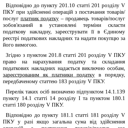
Відповідно до пункту 201.10 статті 201 розділу V
ПКУ при здійсненні операцій з постачання товарів/
послуг
платник податку
– продавець товарів/послуг
зобов'язаний в установлені терміни скласти
податкову накладну, зареєструвати її в Єдиному
реєстрі податкових накладних та надати покупцю за
його вимогою.
Згідно з пунктом 201.8 статті 201 розділу V ПКУ
право на нарахування податку та складання
податкових накладних надається виключно особам,
зареєстрованим як платники податку
в порядку,
передбаченому статтею 183 розділу V ПКУ.
Перелік таких осіб визначено підпунктом 14.1.139
пункту 14.1 статті 14 розділу І та пунктом 180.1
статті 180
розділу
V
ПКУ
.
Відповідно до пункту 181.1 статті 181 розділу V
ПКУ у
разі якщо загальна сума від здійснення