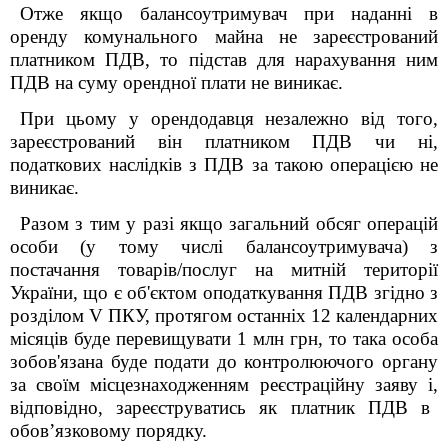
Отже якщо балансоутримувач при наданні в
оренду комунального майна не зареєстрований
платником ПДВ, то підстав для нарахування ним
ПДВ на суму орендної плати не виникає.
При цьому у орендодавця незалежно від того,
зареєстрований він платником ПДВ чи ні,
податкових наслідків з ПДВ за такою операцією не
виникає.
Разом з тим у разі якщо загальний обсяг операцій
особи (у тому числі балансоутримувача) з
постачання товарів/послуг на митній території
України, що є об'єктом оподаткування ПДВ згідно з
розділом V ПКУ, протягом останніх 12 календарних
місяців буде перевищувати 1 млн грн, то така особа
зобов'язана буде подати до контролюючого органу
за своїм місцезнаходженням реєстраційну заяву
і
,
відповідно
,
зареєструватись як платник ПДВ в
обов’язковому порядку.