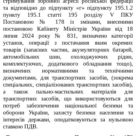
стримування збройної агресії російської федерації
та відповідно до підпункту «г» підпункту 195.1.2
пункту 195.1 статті 195 розділу V ПКУ
Постановою № 178 із змінами, внесеними
постановою Кабінету Міністрів України від 18
липня 2024 року № 831, визначено категорії
установ, операції з постачання яким окремих
товарів
(запасних частин, акумуляторних батарей,
автомобільних шин, охолоджуючих рідин,
комплектуючих, додаткового обладнання тощо),
визначених нормативними та технічними
документами, для транспортних засобів
,
(зокрема
спеціальних, спеціалізованих транспортних засобів),
а також пально-мастильних матеріалів для
транспортних засобів, що використовуються для
потреб забезпечення національної безпеки та
оборони України, захисту безпеки населення та
інтересів держави, оподатковуються за нульовою
ставкою ПДВ.