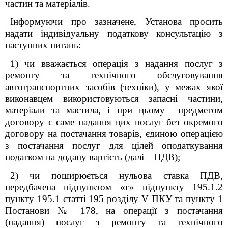
частин та матеріалів.
Інформуючи про зазначене, Установа просить
надати індивідуальну податкову консультацію з
наступних питань:
1) ч
и вважається операція з надання послуг з
ремонту та технічного обслуговування
автотранспортних засобів (техніки), у межах якої
виконавцем використовуються запасні частини,
матеріали та мастила, і при цьому предметом
договору є саме надання цих послуг без окремого
договору на постачання товарів, єдиною операцією
з постачання послуг для цілей оподаткування
податком на додану вартість (далі – ПДВ);
2)
чи поширюється нульова ставка ПДВ,
передбачена підпунктом «г» підпункту 195.1.2
пункту 195.1 статті 195 розділу V ПКУ та пункту 1
Постанови № 178, на операції з постачання
(надання) послуг з ремонту та технічного