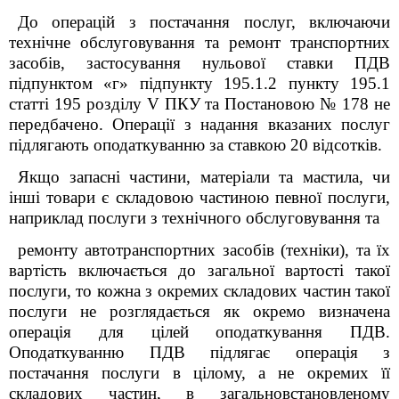
До операцій з постачання послуг,
включаючи
технічне
обслуговування та ремонт транспортних
засобів
, застосування нульової ставки ПДВ
підпунктом «г» підпункту 195.1.2 пункту 195.1
статті 195 розділу V ПКУ та Постановою № 178 не
передбачено.
Операції з надання вказаних послуг
підлягають оподаткуванню за ставкою 20 відсотків.
Якщо запасні частини
, матеріали та мастила,
чи
інші товари є складовою частиною певної послуги,
наприклад послуги з технічного обслуговування та
ремонту
автотранспортних засобів (техніки)
, та їх
вартість включається до загальної вартості такої
послуги, то кожна з окремих складових частин такої
послуги не розглядається як окремо визначена
операція для цілей оподаткування ПДВ.
Оподаткуванню ПДВ підлягає операція з
постачання послуги в цілому, а не окремих її
складових частин, в загальновстановленому