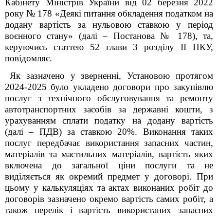
Кабінету Міністрів України від 02 березня 2022
року № 178 «Деякі питання обкладення податком на
додану вартість за нульовою ставкою у період
воєнного стану» (далі – Постанова № 178), та,
керуючись статтею 52 глави 3 розділу ІІ ПКУ,
повідомляє.
Як зазначено у зверненні, Установою протягом
2024-2025 було укладено договори про закупівлю
послуг з технічного обслуговування та ремонту
автотранспортних засобів за державні кошти, з
урахуванням сплати податку на додану вартість
(далі – ПДВ) за ставкою 20%. Виконання таких
послуг передбачає використання запасних частин,
матеріалів та мастильних матеріалів, вартість яких
включена до загальної ціни послуги та не
виділяється як окремий предмет у договорі. При
цьому у калькуляціях та актах виконаних робіт до
договорів зазначено окремо вартість самих робіт, а
також перелік і вартість використаних запасних