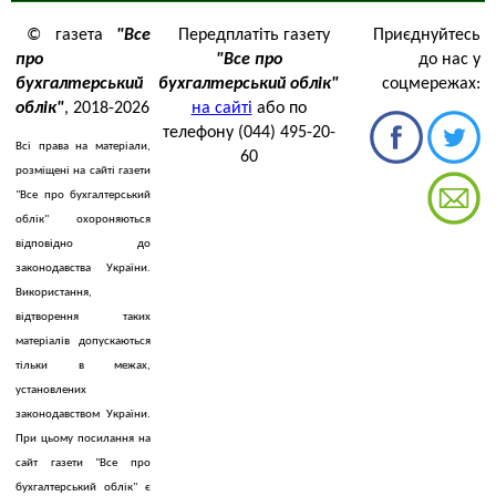
© газета
"Все
Передплатіть газету
Приєднуйтесь
про
"Все про
до нас у
бухгалтерський
бухгалтерський облік"
соцмережах:
облік"
, 2018-2026
на сайті
або по
телефону (044) 495-20-
Всі права на матеріали,
60
розміщені на сайті газети
"Все про бухгалтерський
облік" охороняються
відповідно до
законодавства України.
Використання,
відтворення таких
матеріалів допускаються
тільки в межах,
установлених
законодавством України.
При цьому посилання на
сайт газети "Все про
бухгалтерський облік" є