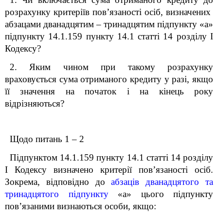
розрахунку критеріїв пов’язаності осіб
, визначених
абзацами дванадцятим
–
тринадцятим підпункту
«а»
підпункту 14.1.159 пункту 14.1 статті 14 розділу І
Кодексу
?
2. Яким чином при такому розрахунку
враховується сума отриманого кредиту у разі, якщо
її значення на початок і на кінець року
відрізняються?
Щодо питань 1
–
2
Підпунктом 14.1.159 пункту 14.1 статті 14 розділу
І Кодексу визначено критерії пов’язаності осіб.
Зокрема, відповідно до
абзаців дванадцятого та
тринадцятого підпункту
«а» цього підпункту
пов’язаними визнаються особи, якщо: