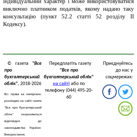
індивідуальний характер і може використовуватися
виключно платником податків, якому надано таку
консультацію (пункт 52.2 статті 52 розділу ІІ
Кодексу).
© газета
"Все
Передплатіть газету
Приєднуйтесь
про
"Все про
до нас у
бухгалтерський
бухгалтерський облік"
соцмережах:
облік"
, 2018-2026
на сайті
або по
телефону (044) 495-20-
Всі права на матеріали,
60
розміщені на сайті газети
"Все про бухгалтерський
облік" охороняються
відповідно до
законодавства України.
Використання,