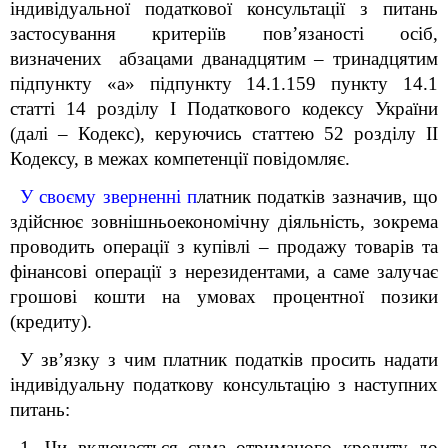
індивідуальної податкової консультації з питань
застосування критеріїв пов’язаності осіб,
визначених
абзацами дванадцятим
–
тринадцятим
підпункту
«а» підпункту 14.1.159 пункту 14.1
статті 14 розділу І Податкового кодексу України
(далі – Кодекс), керуючись статтею 52 розділу ІІ
Кодексу,
в межах компетенції п
овідомляє.
У своєму зверненні п
латник податків
зазначив, що
здійснює зовнішньоекономічну діяльність, зокрема
проводить операції з купівлі
– продажу товарів та
фінансові операції з нерезидентами, а саме залучає
грошові кошти на умовах процентної позики
(кредиту).
У зв’язку з чим платник податків просить надати
індивідуальну податкову консультацію з наступних
питань:
1. Чи включається сума отриманого кредиту до