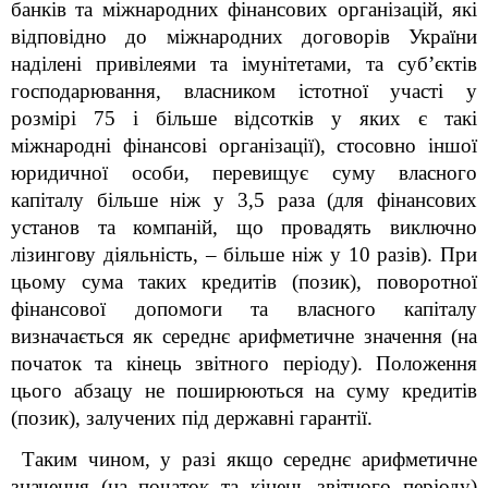
банків та міжнародних фінансових організацій, які
відповідно до міжнародних договорів України
наділені привілеями та імунітетами, та суб’єктів
господарювання, власником істотної участі у
розмірі 75 і більше відсотків у яких є такі
міжнародні фінансові організації), стосовно іншої
юридичної особи, перевищує суму власного
капіталу більше ніж у 3,5 раза (для фінансових
установ та компаній, що провадять виключно
лізингову діяльність,
–
більше ніж у 10 разів). При
цьому сума таких кредитів (позик), поворотної
фінансової допомоги та власного капіталу
визначається як середнє арифметичне значення (на
початок та кінець звітного періоду). Положення
цього абзацу не поширюються на суму кредитів
(позик), залучених під державні гарантії.
Таким чином, у разі якщо середнє арифметичне
значення (на початок та кінець звітного періоду)