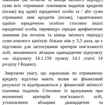
суми всіх отриманих платником податків кредитів
(позик) від однієї юридичної особи та / або суми
отриманих ним кредитів (позик), гарантованих
однією юридичною особою стосовно іншої
юридичної особи, перевищує середнє арифметичне
значення (на початок та кінець звітного періоду)
суми власного капіталу більше ніж у 3,5 раза, це є
підставою для застосування критерія пов’язаності
осіб, визначеного абзацом одинадцятим підпункту
«а» підпункту 14.1.159 пункту 14.1 статті 14
розділу І Кодексу.
Звертаємо увагу, що нараховані по отриманому
кредиту відсотки мають вплив на фінансовий
результат та відображаються у фінансовій звітності
платника податків. Стосовно їх врахування при
визначенні критеріїв пов’язаності осіб,
установлених абзацами дванадцятим та