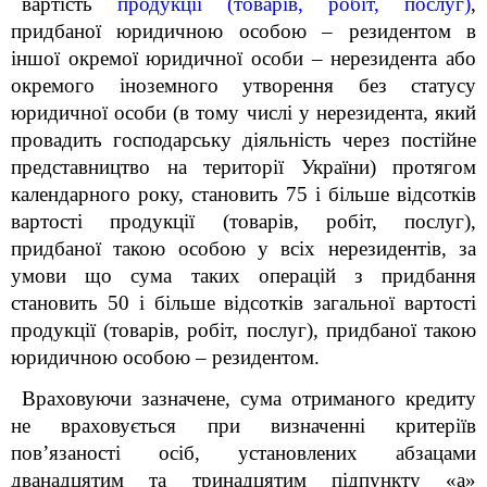
вартість
продукції (товарів, робіт, послуг)
,
придбаної юридичною особою – резидентом в
іншої окремої юридичної особи – нерезидента або
окремого іноземного утворення без статусу
юридичної особи (в тому числі у нерезидента, який
провадить господарську діяльність через постійне
представництво на території України) протягом
календарного року, становить 75 і більше відсотків
вартості продукції (товарів, робіт, послуг),
придбаної такою особою у всіх нерезидентів, за
умови що сума таких операцій з придбання
становить 50 і більше відсотків загальної вартості
продукції (товарів, робіт, послуг), придбаної такою
юридичною особою – резидентом.
Враховуючи зазначене, сума отриманого кредиту
не враховується при визначенні критеріїв
пов’язаності осіб, установлених абзацами
дванадцятим та тринадцятим підпункту «а»