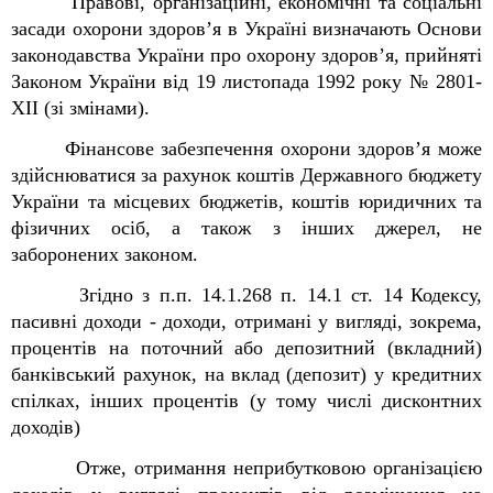
Правові, організаційні, економічні та соціальні
засади охорони здоров’я в Україні визначають Основи
законодавства України про охорону здоров’я, прийняті
Законом України від 19 листопада 1992 року № 2801-
ХІІ (зі змінами).
Фінансове забезпечення охорони здоров’я може
здійснюватися за рахунок коштів Державного бюджету
України та місцевих бюджетів, коштів юридичних та
фізичних осіб, а також з інших джерел, не
заборонених законом.
Зг
ідно з п.п. 14.1.268 п. 14.1 ст. 14
Кодексу
,
пасивні доходи - доходи, отримані у вигляді
, зокрема,
процентів на поточний або депозитний (вкладний)
банківський рахунок, на
вклад (депозит) у кредитних
спілках, інших процентів (у тому числі дисконтних
доходів)
Отже, отримання неприбутковою організацією