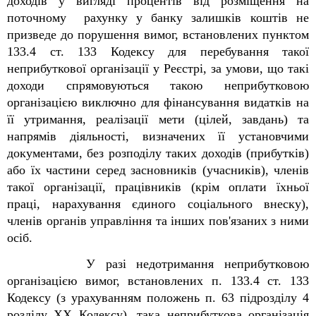
доходів
у вигляді процентів від розміщення на
поточному
рахунку
у банку
залишків коштів не
призведе до порушення вимог, встановлених пунктом
133.4 ст. 133 Кодексу
для
перебування
такої
неприбуткової організації у
Реєстрі,
за умови, що такі
доходи спрямовуються такою неприбутковою
організацією виключно для
фінансування видатків на
її
утримання, реалізації мети (цілей, завдань) та
напрямів діяльності, визначених її установчими
документами, без розподілу таких доходів
(прибутків)
або їх частини серед засновників (учасників),
членів
такої організації,
працівників (крім оплати їхньої
праці, нарахування єдиного соціального внеску),
членів органів управління та інших пов'язаних з ними
осіб.
У разі недотримання неприбутковою
організацією вимог, встановлених п. 133.4 ст. 133
Кодексу (з урахуванням положень п. 63 підрозділу 4
розділу ХХ Кодексу), така неприбуткова організація