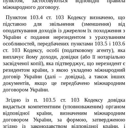
пунктом, застосовуються відповідні правила
міжнародного договору.
Пунктом 103.4 ст. 103 Кодексу визначено, що
підставою для звільнення (зменшення) від
оподаткування доходів із джерелом їх походження з
України є подання нерезидентом з урахуванням
особливостей, передбачених пунктами 103.5 і 103.6
ст. 103 Кодексу, особі (податковому агенту), яка
виплачує йому доходи, довідки (або її нотаріально
засвідченої копії), яка підтверджує, що нерезидент є
резидентом країни, з якою укладено міжнародний
договір України (далі – довідка), а також інших
документів, якщо це передбачено міжнародним
договором України.
Згідно із п. 103.5 ст. 103 Кодексу довідка
видається компетентним (уповноваженим) органом
відповідної країни, визначеним міжнародним
договором України, за формою, затвердженою
згідно із законодавством відповідної країни, і