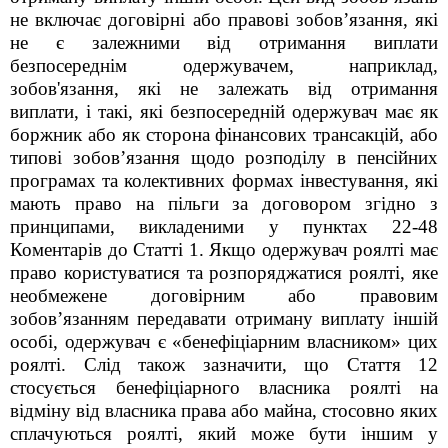
не включає договірні або правові зобовʼязання, які
не є залежними від отримання виплати
безпосереднім одержувачем, наприклад,
зобов'язання, які не залежать від отримання
виплати, і такі, які безпосередній одержувач має як
боржник або як сторона фінансових трансакцій, або
типові зобовʼязання щодо розподілу в пенсійних
програмах та колективних формах інвестування, які
мають право на пільги за договором згідно з
принципами, викладеними у пунктах 22-48
Коментарів до Статті 1. Якщо одержувач роялті має
право користуватися та розпоряджатися роялті, яке
необмежене договірним або правовим
зобовʼязанням передавати отриману виплату іншій
особі, одержувач є «бенефіціарним власником» цих
роялті. Слід також зазначити, що Стаття 12
стосується бенефіціарного власника роялті на
відміну від власника права або майна, стосовно яких
сплачуються роялті, який може бути іншим у