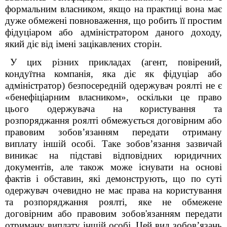
формальним власником, якщо на практиці вона має
дуже обмежені повноваження, що робить її простим
фідуціаром або адміністратором даного доходу,
який діє від імені зацікавлених сторін.
У цих різних прикладах (агент, повірений,
кондуїтна компанія, яка діє як фідуціар або
адміністратор) безпосередній одержувач роялті не є
«бенефіціарним власником», оскільки це право
цього одержувача на користування та
розпоряджання роялті обмежується договірним або
правовим зобовʼязанням передати отриману
виплату іншій особі. Таке зобовʼязання зазвичай
виникає на підставі відповідних юридичних
документів, але також може існувати на основі
фактів і обставин, які демонструють, що по суті
одержувач очевидно не має права на користування
та розпоряджання роялті, яке не обмежене
договірним або правовим зобов'язанням передати
отриману виплату іншій особі. Цей вид зобовʼязань