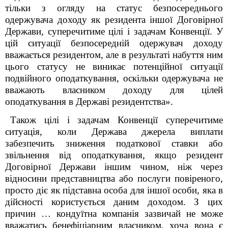
тільки з огляду на статус безпосереднього
одержувача доходу як резидента іншої Договірної
Держави, суперечитиме цілі і задачам Конвенції. У
цій ситуації безпосередній одержувач доходу
вважається резидентом, але в результаті набуття ним
цього статусу не виникає потенційної ситуації
подвійного оподаткування, оскільки одержувача не
вважають власником доходу для цілей
оподаткування в Державі резидентства».
Також цілі і задачам Конвенції суперечитиме
ситуація, коли Держава джерела виплати
забезпечить зниження податкової ставки або
звільнення від оподаткування, якщо резидент
Договірної Держави іншим чином, ніж через
відносини представництва або послуги повіреного,
просто діє як підставна особа для іншої особи, яка в
дійсності користується даним доходом. З цих
причин … кондуїтна компанія зазвичай не може
вважатись бенефіціарним власником, хоча вона є