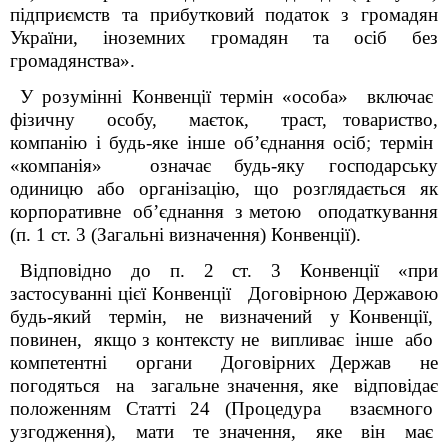
підприємств та прибутковий податок з громадян
України, іноземних громадян та осіб без
громадянства».
У розумінні Конвенції термін «особа» включає
фізичну особу, маєток, траст, товариство,
компанію і будь-яке інше об’єднання осіб
;
термін
«компанія» означає будь-яку господарську
одиницю або організацію, що розглядається як
корпоративне об’єднання з метою оподаткування
(п. 1 ст. 3 (Загальні визначення) Конвенції).
Відповідно до п. 2 ст. 3 Конвенції «при
застосуванні цієї Конвенції Договірною Державою
будь-який термін, не визначений у Конвенції,
повинен, якщо з контексту не випливає інше або
компетентні органи Договірних Держав не
погодяться на загальне значення, яке відповідає
положенням Статті 24 (Процедура взаємного
узгодження), мати те значення, яке він має