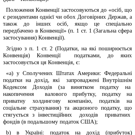
Положення Конвенції застосовуються до «осіб, що
є резидентами однієї чи обох Договірних Держав, а
також до інших осіб, якщо це спеціально
передбачено в Конвенції» (п. 1 ст. 1 (Загальна сфера
застосування) Конвенції).
Згідно з п. 1 ст. 2 (Податки, на які поширюється
Конвенція) Конвенції податками, до яких
застосовується ця Конвенція, є:
«а) у Сполучених Штатах Америки: Федеральні
податки на дохід, які запроваджені Внутрішнім
Кодексом Доходів (за винятком податку на
накопичення валового прибутку, податку на
приватну холдингову компанію, податків на
соціальне страхування) та акцизного податку, що
стягується з інвестиційних доходів приватних
фондів (в подальшому податок США);
b) в Україні: податок на дохід (прибуток)