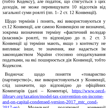
(тобто Кодексу), але податок, що стягується з цих
доходів, не може перевищувати 10 відсотків від
загальної суми роялті (пп. 1- 2 ст. 12 Конвенції).
Щодо термінів і понять, які використовуються у
ст.12 Конвенції, але самою Конвенцією не визначені,
зокрема визначення терміну «фактичний володар
(власник)» роялті, то відповідно до п. 2 ст. 3
Конвенції ці терміни мають, якщо з контексту не
випливає інше, те значення, яке надається їм
законодавством України стосовно оподаткування
податками, на які поширюється дія Конвенції, тобто
Кодексом.
Водночас щодо поняття «товариство
(партнерство)», яке використовуються у Конвенції,
слід зазначити, що відповідно до офіційних
Коментарів (далі – Коментарі,
https://www.oecd-
ilibrary.org/taxation/model-tax-convention-on-income-
and-on-capital-condensed-version-2017_mtc_cond-
2017-en
) Модельної податкової конвенції