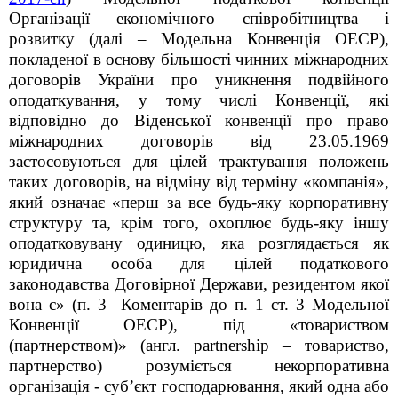
Організації економічного співробітництва і
розвитку (далі – Модельна Конвенція ОЕСР),
покладеної в основу більшості чинних міжнародних
договорів України про уникнення подвійного
оподаткування, у тому числі Конвенції, які
відповідно до Віденської конвенції про право
міжнародних договорів від 23.05.1969
застосовуються для цілей трактування положень
таких договорів, на відміну від терміну «компанія»,
який означає «перш за все будь-яку корпоративну
структуру та, крім того, охоплює будь-яку іншу
оподатковувану одиницю, яка розглядається як
юридична особа для цілей податкового
законодавства Договірної Держави, резидентом якої
вона є» (п. 3 Коментарів до п. 1 ст. 3 Модельної
Конвенції ОЕСР), під «товариством
(партнерством)» (англ. рartnership – товариство,
партнерство) розуміється некорпоративна
організація - субʼєкт господарювання, який одна або