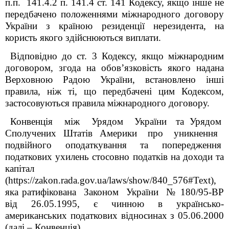
п.п. 141.4.2 п. 141.4 ст. 141 Кодексу, якщо інше не
передбачено положеннями міжнародного договору
України з країною резиденції нерезидента, на
користь якого здійснюються виплати.
Відповідно до ст. 3 Кодексу, якщо міжнародним
договором, згода на обов’язковість якого надана
Верховною Радою України, встановлено інші
правила, ніж ті, що передбачені цим Кодексом,
застосовуються правила міжнародного договору.
Конвенція між Урядом України та Урядом
Сполучених Штатів Америки про уникнення
подвійного оподаткування та попередження
податкових ухилень стосовно податків на доходи та
капітал
(https://zakon.rada.gov.ua/laws/show/840_576#Text),
яка ратифікована Законом України № 180/95-ВР
від 26.05.1995, є чинною в українсько-
американських податкових відносинах з 05.06.2000
(далі – Конвенція).