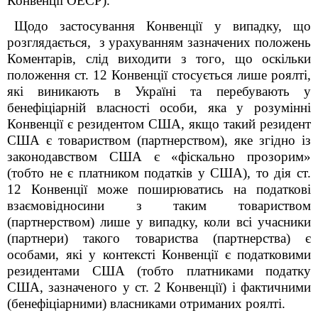
Конвенції ОЕСР).
Щодо застосування Конвенції у випадку, що
розглядається, з урахуванням зазначених положень
Коментарів, слід виходити з того, що оскільки
положення ст. 12 Конвенції стосується лише роялті,
які виникають в Україні та перебувають у
бенефіціарній власності особи, яка у розумінні
Конвенції є резидентом США, якщо такий резидент
США є товариством (партнерством), яке згідно із
законодавством США є «фіскально прозорим»
(тобто не є платником податків у США), то дія ст.
12 Конвенції може поширюватись на податкові
взаємовідносини з таким товариством
(партнерством) лише у випадку, коли всі учасники
(партнери) такого товариства (партнерства) є
особами, які у контексті Конвенції є податковими
резидентами США (тобто платниками податку
США, зазначеного у ст. 2 Конвенції) і фактичними
(бенефіціарними) власниками отриманих роялті.