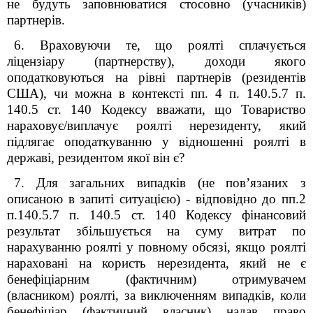
не будуть заповнюватися стосовно (учасників)
партнерів.
6. Враховуючи те, що роялті сплачується
ліцензіару (партнерству), доходи якого
оподатковуються на рівні партнерів (резидентів
США), чи можна в контексті пп. 4 п. 140.5.7 п.
140.5 ст. 140 Кодексу вважати, що Товариство
нараховує/виплачує роялті нерезиденту, який
підлягає оподаткуванню у відношенні роялті в
державі, резидентом якої він є?
7. Для загальних випадків (не пов’язаних з
описаною в запиті ситуацією) - відповідно до пп.2
п.140.5.7 п. 140.5 ст. 140 Кодексу фінансовий
результат збільшується на суму витрат по
нарахуванню роялті у повному обсязі, якщо роялті
нараховані на користь нерезидента, який не є
бенефіціарним (фактичним) отримувачем
(власником) роялті, за виключенням випадків, коли
бенефіціар (фактичний власник) надав право