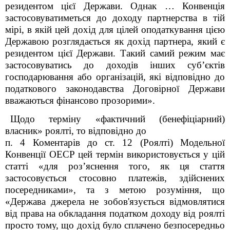
резидентом цієї Держави. Однак … Конвенція
застосовуватиметься до доходу партнерства в тій
мірі, в якій цей дохід для цілей оподаткування цією
Державою розглядається як дохід партнера, який є
резидентом цієї Держави. Такий самий режим має
застосовуватись до доходів інших суб’єктів
господарювання або організацій, які відповідно до
податкового законодавства Договірної Держави
вважаються фінансово прозорими».
Щодо терміну «фактичний (бенефіціарний)
власник» роялті, то відповідно до
п. 4 Коментарів до ст. 12 (Роялті) Модельної
Конвенції ОЕСР цей термін використовується у цій
статті «для роз’яснення того, як ця стаття
застосовується стосовно платежів, здійснених
посередниками», та з метою розуміння, що
«Держава джерела не зобов'язується відмовлятися
від права на обкладання податком доходу від роялті
просто тому, що дохід було сплачено безпосередньо