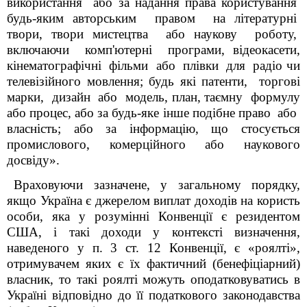
використання або за надання права користування
будь-яким авторським правом на літературні
твори, твори мистецтва або наукову роботу,
включаючи комп'ютерні програми, відеокасети,
кінематографічні фільми або плівки для радіо чи
телевізійного мовлення; будь які патенти, торгові
марки, дизайн або модель, план, таємну формулу
або процес, або за будь-яке інше подібне право або
власність; або за інформацію, що стосується
промислового, комерційного або наукового
досвіду».
Враховуючи зазначене, у загальному порядку,
якщо Україна є джерелом виплат доходів на користь
особи, яка у розумінні Конвенції є резидентом
США, і такі доходи у контексті визначення,
наведеного у п. 3 ст. 12 Конвенції, є «роялті»,
отримувачем яких є їх фактичний (бенефіціарний)
власник, то такі роялті можуть оподатковуватись в
Україні відповідно до її податкового законодавства