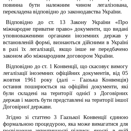
повинна бути належним чином легалізована,
перекладена відповідно до законодавства України.
Відповідно до ст. 13 Закону України «Про
міжнародне приватне право» документи, що видані
уповноваженими органами іноземних держав у
встановленій формі, визнаються дійсними в Україні
в разі їх легалізації, якщо інше не передбачено
законом або міжнародним договором України.
Відповідно до ст. 1 Конвенції, що скасовує вимогу
легалізації іноземних офіційних документів, від 05
жовтня 1961 року (далі – Гаазька Конвенція)
остання поширюється на офіційні документи, які
були складені на території однієї з Договірних
держав і мають бути представлені на території іншої
Договірної держави.
Згідно зі статтею 3 Гаазької Конвенції єдиною
формальною процедурою, яка може вимагатися для
посвідчення автентичності підпису, якості, в якій