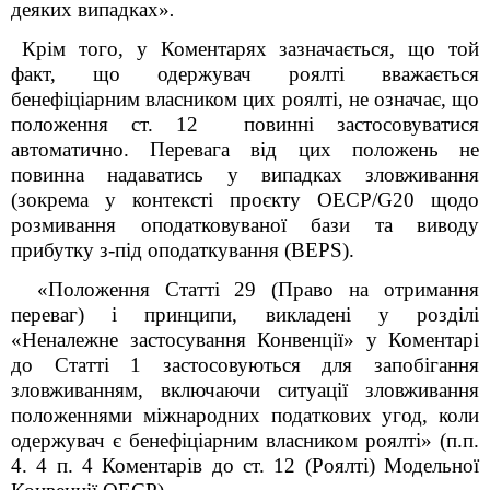
деяких випадках»
.
Крім того, у Коментарях зазначається, що той
факт, що одержувач роялті вважається
бенефіціарним власником цих роялті, не означає, що
положення ст. 12 повинні застосовуватися
автоматично. Перевага від цих положень не
повинна надаватись у випадках зловживання
(зокрема у контексті проєкту ОЕСР/G20 щодо
розмивання оподатковуваної бази та виводу
прибутку з-під оподаткування (BEPS).
«Положення Статті 29 (Право на отримання
переваг) і принципи, викладені у розділі
«Неналежне застосування Конвенції» у Коментарі
до Статті 1 застосовуються для запобігання
зловживанням, включаючи ситуації зловживання
положеннями міжнародних податкових угод, коли
одержувач є бенефіціарним власником роялті» (п.п.
4. 4 п. 4 Коментарів до ст. 12 (Роялті) Модельної