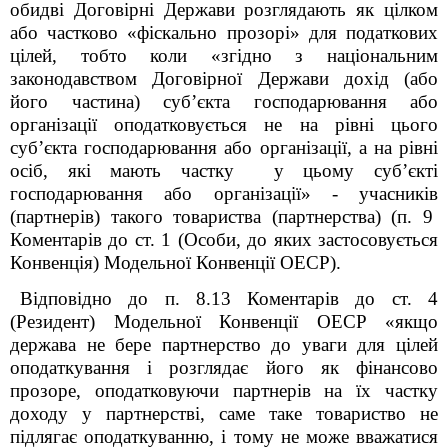
обидві Договірні Держави розглядають як цілком
або частково «фіскально прозорі» для податкових
цілей, тобто коли «згідно з національним
законодавством Договірної Держави дохід (або
його частина) субʼєкта господарювання або
організації оподатковується не на рівні цього
субʼєкта господарювання або організації, а на рівні
осіб, які мають частку у цьому субʼєкті
господарювання або організації» - учасників
(партнерів) такого товариства (партнерства) (п. 9
Коментарів до ст. 1 (Особи, до яких застосовується
Конвенція) Модельної Конвенції ОЕСР).
Відповідно до п. 8.13 Коментарів до ст. 4
(Резидент) Модельної Конвенції ОЕСР «якщо
держава не бере партнерство до уваги для цілей
оподаткування і розглядає його як фінансово
прозоре, оподатковуючи партнерів на їх частку
доходу у партнерстві, саме таке товариство не
підлягає оподаткуванню, і тому не може вважатися