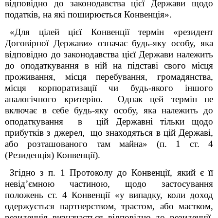
відповідно до законодавства цієї Держави щодо
податків, на які поширюється Конвенція».
«Для цілей цієї Конвенції термін «резидент
Договірної Держави» означає будь-яку особу, яка
відповідно до законодавства цієї Держави належить
до оподаткування в ній на підставі свого місця
проживання, місця перебування, громадянства,
місця корпоратизації чи будь-якого іншого
аналогічного критерію. Однак цей термін не
включає в себе будь-яку особу, яка належить до
оподаткування в цій Державні тільки щодо
прибутків з джерел, що знаходяться в цій Державі,
або розташованого там майна» (п. 1 ст. 4
(Резиденція) Конвенції).
Згідно з п. 1 Протоколу до Конвенції, який є
її
невід’ємною частиною, щодо застосування
положень ст. 4 Конвенції
«у випадку, коли доход
одержується партнерством, трастом, або маєтком,
резиденція визначається відповідно до резиденції