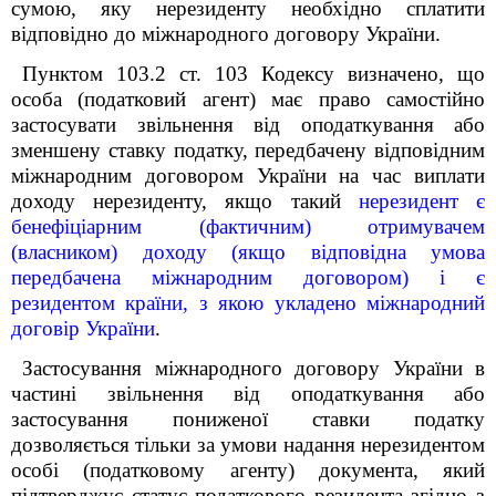
сумою, яку нерезиденту необхідно сплатити
відповідно до міжнародного договору України.
Пунктом 103.2 ст. 103 Кодексу визначено, що
особа (податковий агент) має право самостійно
застосувати звільнення від оподаткування або
зменшену ставку податку, передбачену відповідним
міжнародним договором України на час виплати
доходу нерезиденту, якщо такий
нерезидент є
бенефіціарним (фактичним) отримувачем
(власником) доходу (якщо відповідна умова
передбачена міжнародним договором) і є
резидентом країни, з якою укладено міжнародний
договір України
.
Застосування міжнародного договору України в
частині звільнення від оподаткування або
застосування пониженої ставки податку
дозволяється тільки за умови надання нерезидентом
особі (податковому агенту) документа, який
підтверджує статус податкового резидента згідно з