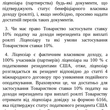
ліцензіара (партнерства) будь-які документи, що
підтверджують статус бенефіціарного власника
доходу (роялті), і, якщо необхідно, просимо надати
достатній перелік таких документів.
3. Чи має право Товариство застосувати ставку
10% податку на доходи нерезидента при виплаті
роялті Ліцензіару та які умови застосування
Товариством ставки 10%.
4. Ліцензіар є фактичним власником доходу, а
100% учасників (партнерів) ліцензіара на 100 % є
податковими резидентами США, отже, ліцензіар
розглядається як резидент відповідно до статті 4
міжнародного договору про уникнення подвійного
оподаткування. Враховуючи це, чи достатньо для
застосування Товариством ставки 10% податку на
доходи нерезидента при виплаті роялті Товариству
отримати від ліцензіара довідку за формою 6166,
яка підтверджує статус податкового резидента США