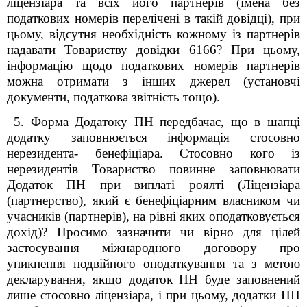
ліцензіара та всіх його партнерів (імена без
податкових номерів перелічені в такій довідці), при
цьому, відсутня необхідність кожному із партнерів
надавати Товариству довідки 6166? При цьому,
інформацію щодо податкових номерів партнерів
можна отримати з інших джерел (установчі
документи, податкова звітність тощо).
5. Форма Додатоку ПН передбачає, що в шапці
додатку заповнюється інформація стосовно
нерезидента- бенефіціара. Стосовно кого із
нерезидентів Товариство повинне заповнювати
Додаток ПН при виплаті роялті (Ліцензіара
(партнерство), який є бенефіціарним власником чи
учасників (партнерів), на рівні яких оподатковується
дохід)? Просимо зазначити чи вірно для цілей
застосування міжнародного договору про
уникнення подвійного оподаткування та з метою
декларування, якщо додаток ПН буде заповнений
лише стосовно ліцензіара, і при цьому, додатки ПН