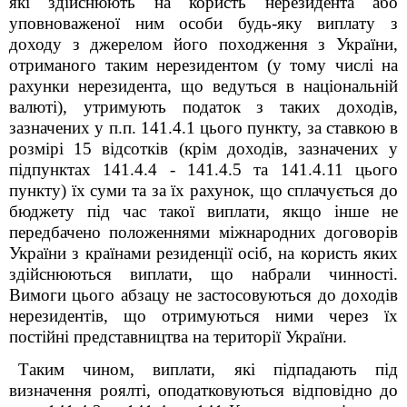
які здійснюють на користь нерезидента або
уповноваженої ним особи будь-яку виплату з
доходу з джерелом його походження з України,
отриманого таким нерезидентом (у тому числі на
рахунки нерезидента, що ведуться в національній
валюті), утримують податок з таких доходів,
зазначених у п.п. 141.4.1 цього пункту, за ставкою в
розмірі 15 відсотків (крім доходів, зазначених у
підпунктах 141.4.4 - 141.4.5 та 141.4.11 цього
пункту) їх суми та за їх рахунок, що сплачується до
бюджету під час такої виплати, якщо інше не
передбачено положеннями міжнародних договорів
України з країнами резиденції осіб, на користь яких
здійснюються виплати, що набрали чинності.
Вимоги цього абзацу не застосовуються до доходів
нерезидентів, що отримуються ними через їх
постійні представництва на території України.
Таким чином, виплати, які підпадають під
визначення роялті, оподатковуються відповідно до