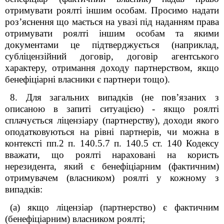
отримувати роялті іншим особам. Просимо надати
роз’яснення що мається на увазі під наданням права
отримувати роялті іншим особам та якими
документами це підтверджується (наприклад,
субліцензійний договір, договір агентського
характеру, отримання доходу партнерством, якщо
бенефіціарні власники є партнери тощо).
8. Для загальних випадків (не пов’язаних з
описаною в запиті ситуацією) - якщо роялті
сплачується ліцензіару (партнерству), доходи якого
оподатковуються на рівні партнерів, чи можна в
контексті пп.2 п. 140.5.7 п. 140.5 ст. 140 Кодексу
вважати, що роялті нараховані на користь
нерезидента, який є бенефіціарним (фактичним)
отримувачем (власником) роялті у кожному з
випадків:
(а) якщо ліцензіар (партнерство) є фактичним
(бенефіціарним) власником роялті;