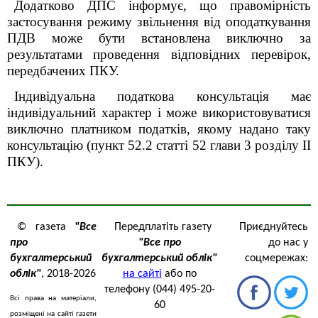
Додатково ДПС інформує, що п
равомірність
застосування режиму звільнення від оподаткування
ПДВ може бути встановлена виключно за
результатами проведення відповідних перевірок,
передбачених ПКУ.
Індивідуальна податкова консультація має
індивідуальний характер і може використовуватися
виключно платником податків, якому надано таку
консультацію
(пункт 52.2 статті 52
глави 3
розділу ІІ
ПКУ).
© газета
"Все
Передплатіть газету
Приєднуйтесь
про
"Все про
до нас у
бухгалтерський
бухгалтерський облік"
соцмережах:
облік"
, 2018-2026
на сайті
або по
телефону (044) 495-20-
Всі права на матеріали,
60
розміщені на сайті газети