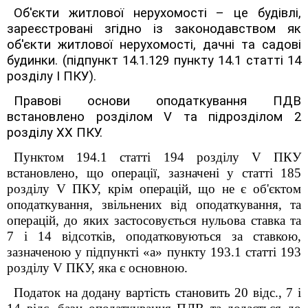
Об'єкти житлової нерухомості – це будівлі,
зареєстровані згідно із законодавством як
об'єкти житлової нерухомості, дачні та садові
будинки.
(підпункт 14.1.129 пункту 14.1 статті 14
розділу І ПКУ).
Правові основи оподаткування ПДВ
встановлено розділом V та підрозділом 2
розділу XX ПКУ.
Пунктом 194.1 статті 194 розділу
V
ПКУ
встановлено, що операції, зазначені у статті 185
розділу V ПКУ, крім операцій, що не є об'єктом
оподаткування, звільнених від оподаткування, та
операцій, до яких застосовується нульова ставка та
7 і 14 відсотків, оподатковуються за ставкою,
зазначеною у підпункті «а» пункту 193.1 статті 193
розділу V ПКУ, яка є основною.
Податок на додану вартість становить 20 відс., 7 і