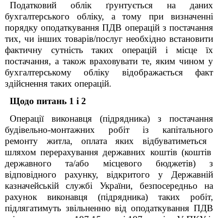
Податковий облік ґрунтується на даних
бухгалтерського обліку, а тому при визначенні
порядку оподаткування ПДВ операцій з постачання
тих, чи інших товарів/послуг необхідно встановити
фактичну сутність таких операцій і місце їх
постачання, а також враховувати те, яким чином у
бухгалтерському обліку відображається факт
здійснення таких операцій.
Щодо питань 1 і 2
Операції виконавця (підрядника) з постачання
будівельно-монтажних робіт із
капітальн
ого
ремонт
у житла
, оплата яких
відбува
тиметься
шляхом перерахування державних коштів (коштів
державного та/або місцевого бюджетів) з
відповідного рахунку, відкритого у Державній
казначейській службі України, безпосередньо на
рахунок
виконавця (підрядника) таких робіт,
підляг
атимуть
звільненню від оподаткування ПДВ