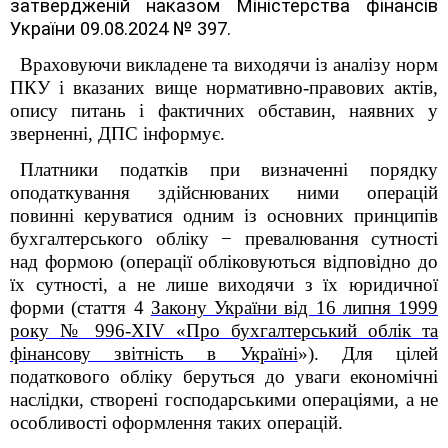
затвердженій наказом Міністерства фінансів
України 09.08.2024 № 397.
Враховуючи викладене та виходячи із аналізу норм
ПКУ і вказаних вище нормативно-правових актів,
опису питань і фактичних обставин, наявних у
зверненні, ДПС інформує.
Платники податків при визначенні порядку
оподаткування здійснюваних ними операцій
повинні керуватися одним із основних принципів
бухгалтерського обліку − превалювання сутності
над формою (операції обліковуються відповідно до
їх сутності, а не лише виходячи з їх юридичної
форми (стаття 4
Закону України від 16 липня 1999
року
№
996-
XIV
«Про бухгалтерський облік та
фінансову звітність в Україні
»
).
Для цілей
податкового обліку беруться до уваги економічні
наслідки, створені господарськими операціями, а не
особливості оформлення таких операцій.