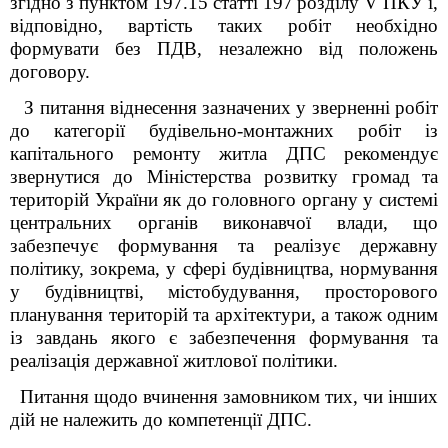
згідно з пунктом 197.15 статті 197
розділу V ПКУ і,
відповідно, вартість таких робіт необхідно
формувати без ПДВ
, незалежно від положень
договору.
З питання віднесення зазначених
у зверненні
робіт
до категорії будівельно-монтажних робіт із
капітальн
ого
ремонт
у житла
ДПС
рекомендує
звернутися до
Міністерства розвитку громад
та
територій України як до головного органу у системі
центральних органів виконавчої влади, що
забезпечує формування та реалізує державну
політику, зокрема, у сфері будівництва, нормування
у будівництві, містобудування, просторового
планування територій та архітектури, а також одним
із завдань якого є забезпечення формування та
реалізація державної житлової політики.
Питання щодо вчинення замовником тих, чи інших
дій не належить до компетенції ДПС.