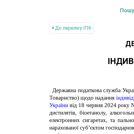
Пошук
До переліку IПК
Д
ІНДИВ
Державна податкова служба Укра
Товариство) щодо надання
індивід
України
від
18 червня 2024 року №
дистилятів, біоетанолу, алкого
електронних сигаретах, та паль
нарахованої суб
’
єктом господарю