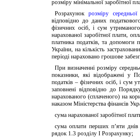
розміру мінімальної заробітної пла
Розрахунок
розміру середньої
відповідно до даних податкового
фізичних осіб, і сум утриманог
нарахованої заробітної плати, оп
платника податків, та допомоги 
України, на кількість застрахован
періоді нараховано грошове забез
При визначенні розміру середнь
показники, які відображені у П
податків – фізичних осіб, і сум 
заповнені відповідно до Порядк
нарахованого (сплаченого) на кор
наказом Міністерства фінансів Ук
сума нарахованої заробітної плат
сума оплати перших п’яти днів 
рядок 1.3 розділу І Розрахунку;