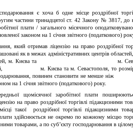
сподарювання є хоча б одне місце роздрібної торгі
ругим частини тринадцятої ст. 42 Закону № 3817, до 
робітної плати / загального місячного оподатковуван
новленої законом на 1 січня звітного (податкового) рок
ння, який отримав ліцензію на право роздрібної тор
ташовані як в межах адміністративних центрів областей
ів областей, м. Києва та м. Севастополя 
стей, м. Києва та м. Севастополя, то розмір с
м господарювання, повинен становити не мен
оном на 1 січня звітного (податкового) року.
едньої щомісячної заробітної плати поширюютьс
ензію на право роздрібної торгівлі підакцизними това
ісці такої роздрібної торгівлі підакцизними това
плати здійснюється не окремо по кожному місцю торг
зними товарами, а по суб’єкту господарювання в цілому