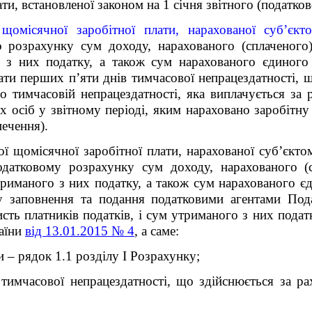
ти, встановленої законом на 1 січня звітного (податков
 щомісячної заробітної плати, нарахованої суб’єк
 розрахунку сум доходу, нарахованого (сплаченого)
о з них податку, а також сум нарахованого єдиного
лати перших п’яти днів тимчасової непрацездатності, 
по тимчасовій непрацездатності, яка виплачується за
их осіб у звітному періоді, яким нараховано заробітну
печення).
ої щомісячної заробітної плати, нарахованої суб’єкт
одатковому розрахунку сум доходу, нарахованого (с
утриманого з них податку, а також сум нарахованого єд
у заповнення та подання податковими агентами Под
исть платників податків, і сум утриманого з них подат
раїни
від 13.01.2015 № 4
, а саме:
и – рядок 1.1 розділу І Розрахунку;
тимчасової непрацездатності, що здійснюється за ра