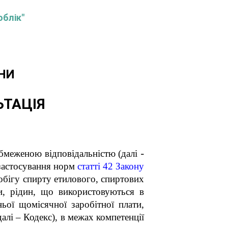
облік"
НИ
ЬТАЦІЯ
 обмеженою відповідальністю
(
далі
–
 застосування норм
статті 42 Закону
бігу спирту етилового, спиртових
и, рідин, що використовуються в
ьої щомісячної заробітної плати
,
алі – Кодекс), в межах компетенції