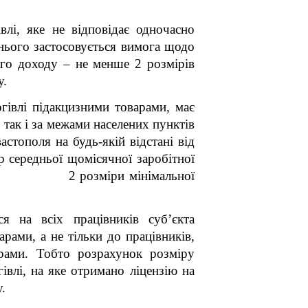
влі, яке не відповідає одночасно
нього застосовується вимога щодо
ого доходу – не менше 2 розмірів
у.
гівлі підакцизними товарами, має
, так і за межами населених пунктів
на будь-якій відстані від
ередньої щомісячної заробітної
ше ніж 2 розміри мінімальної
я на всіх працівників суб’єкта
рами, а не тільки до працівників,
рами. Тобто розрахунок розміру
івлі, на яке отримано ліцензію на
.