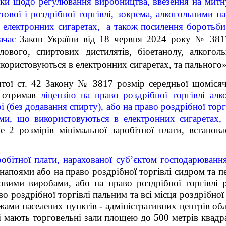
ики щодо регулювання виробництва, ввезення на митну
птової і роздрібної торгівлі, зокрема, алкогольним
 електронних сигаретах, а також посилення боротьби
ачає
Закон України від
18 червня 2024 року № 3817
лового, спиртових дистилятів, біоетанолу, алкогол
користовуються в електронних сигаретах, та пального»
тої ст. 42 Закону № 3817 розмір середньої щомісячн
й отримав
ліцензію на право роздрібної торгівлі ал
рі (без додавання спирту), або на право роздрібної то
ами, що використовуються в електронних сигаретах, 
2 розмірів мінімальної заробітної плати, встановл
робітної плати, нарахованої суб’єктом господарюванн
апоями або на право роздрібної торгівлі сидром та пе
новими виробами, або на право роздрібної торгівлі 
о роздрібної торгівлі пальним та всі місця роздрібної 
ами населених пунктів - адміністративних центрів обл
які мають торговельні зали площею до 500 метрів квад