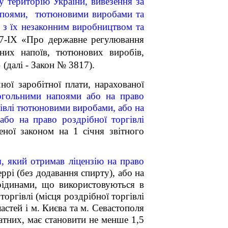
 територію України, вивезення за
и напоями, тютюновими виробами та
 з їх незаконним виробництвом та
-IX «Про державне регулювання
ьних напоїв, тютюнових виробів,
 (далі -
Закон № 3817).
ої заробітної плати, нарахованої
когольними напоями або на право
ргівлі тютюновими виробами, або на
або на право роздрібної торгівлі
еної законом на 1 січня звітного
я, який отримав ліцензію на право
ррі (без додавання спирту), або на
рідинами, що використовуються в
торгівлі (місця роздрібної торгівлі
астей і м. Києва та м. Севастополя
ратних, має становити не менше 1,5