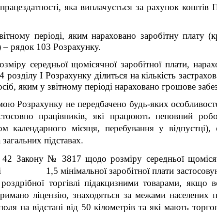
працездатності, яка виплачується за рахунок коштів 
звітному періоді, яким нараховано заробітну плату (к
 – рядок 103 Розрахунку.
зміру середньої щомісячної заробітної плати, нарах
.4 розділу І Розрахунку ділиться на кількість застрахо
осіб, яким у звітному періоді нараховано грошове забе
мою Розрахунку не передбачено будь-яких особливост
стосовно працівників, які працюють неповний роб
ом календарного місяця, перебування у відпустці),
 загальних підставах.
. 42 Закону № 3817 щодо розміру середньої щомісяч
ірі 1,5 мінімальної заробітної плати застосовуют
роздрібної торгівлі підакцизними товарами, якщо вс
римано ліцензію, знаходяться за межами населених п
ополя на відстані від 50 кілометрів та які мають торг