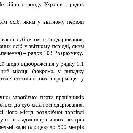
Пенсійного фонду України – рядок
рім осіб, яким у звітному періоді
ованої суб’єктом господарювання,
ваних осіб у звітному періоді, яким
зпечення) – рядок 103 Розрахунку.
ей щодо відображення у рядку 1.1
очий місяць (зокрема, у випадку
 отже стосовно них інформація у
ної заробітної плати працівників
ься до суб’єкта господарювання,
і його місця роздрібної торгівлі
унктів - адміністративних центрів
овельні зали площею до 500 метрів