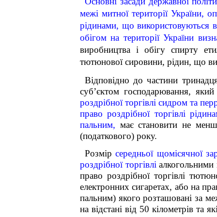
Основні засади державної політ
межі митної території України, о
рідинами, що використовуються в
обігом на території України визн
виробництва і обігу спирту ети
тютюнової сировини, рідин, що ви
Відповідно до частини тринадця
суб’єктом господарювання, яки
роздрібної торгівлі сидром та пер
право роздрібної торгівлі рідин
пальним,
має становити не менше 
(податкового) року.
Розмір
середньої щомісячної за
роздрібної торгівлі
алкогольними н
право роздрібної торгівлі тютю
електронних сигаретах, або на прав
пальним) якого розташовані за меж
на відстані від 50 кілометрів та 