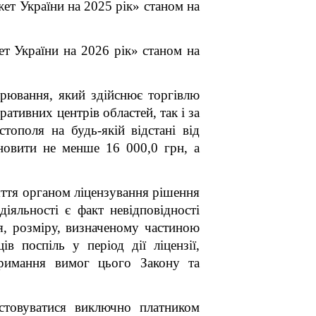
ет України на 2025 рік» станом на
т України на 2026 рік» станом на
арювання, який здійснює торгівлю
ративних центрів областей, так і за
тополя на будь-якій відстані від
ановити не менше 16 000,0 грн, а
яття органом ліцензування рішення
іяльності є факт невідповідності
я, розміру, визначеному частиною
 поспіль у період дії ліцензії,
тримання вимог цього Закону та
истовуватися виключно платником