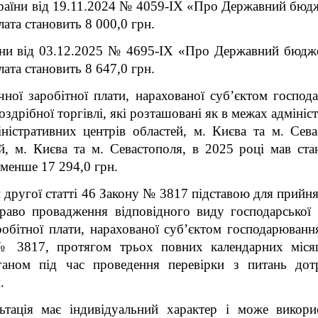
країни від 19.11.2024 № 4059-ІХ «Про Державний бюдж
лата становить 8 000,0 грн.
аїни від 03.12.2025 № 4695-ІХ «Про Державний бюдже
лата становить 8 647,0 грн.
чної заробітної плати, нарахованої суб’єктом господ
дрібної торгівлі, які розташовані як в межах адмініст
ністративних центрів областей, м. Києва та м. Севас
ей, м. Києва та м. Севастополя, в 2025 році мав ст
 менше 17 294,0 грн.
 другої статті 46 Закону № 3817 підставою для прийн
право провадження відповідного виду господарської д
робітної плати, нарахованої суб’єктом господарюванн
 3817, протягом трьох повних календарних місяців
аном під час проведення перевірки з питань до
.
льтація має індивідуальний характер і може викор