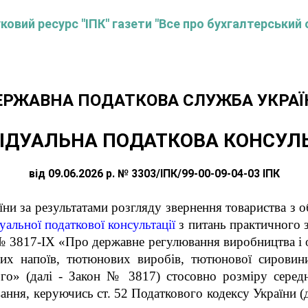
овий ресурс "ІПК" газети "Все про бухгалтерський 
ЕРЖАВНА ПОДАТКОВА СЛУЖБА УКРАЇ
ІДУАЛЬНА ПОДАТКОВА КОНСУЛ
від 09.06.2026 р. № 3303/ІПК/99-00-09-04-03 ІПК
їни за результатами розгляду звернення товариства з
уальної податкової консультації
з питань практичного
 3817-IX «Про державне регулювання виробництва і о
льних напоїв, тютюнових виробів, тютюнової сировин
ного» (далі - Закон № 3817)
стосовно розміру середн
вання
, керуючись ст. 52 Податкового кодексу України (д