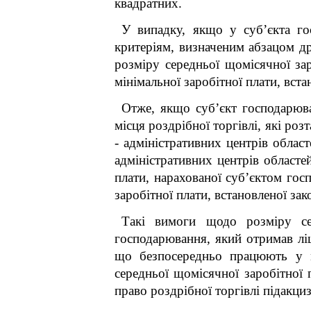
квадратних.
У випадку, якщо у суб’єкта го
критеріям, визначеним абзацом д
розміру середньої щомісячної за
мінімальної заробітної плати, вста
Отже, якщо суб’єкт господарюва
місця роздрібної торгівлі, які роз
- адміністративних центр
адміністративних центрів обла
плати, нарахованої суб’єкто
заробітної плати, встановленої зак
Такі вимоги щодо розміру сер
господарювання, який отримав ліц
що безпосередньо працюють у м
середньої щомісячної заробітної 
право роздрібної торгівлі підакци