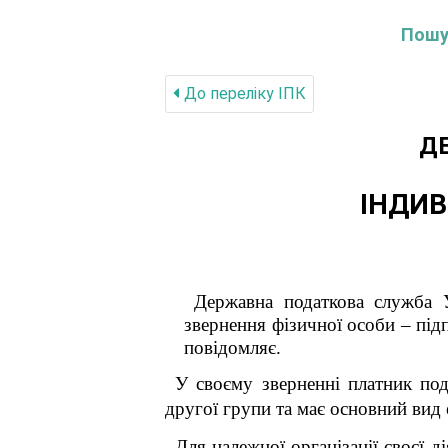
Пошук
До переліку IПК
Д
ІНДИВ
Державна податкова служба У
звернення фізичної особи – пі
повідомляє.
У своєму зверненні платник по
другої групи та має основний вид 
Для належної організації своєї 