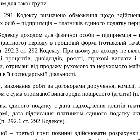
м для такої групи.
. 291 Кодексу визначено обмеження щодо здійснення
 осіб – підприємців – платників єдиного податку перш
2 Кодексу доходом для фізичної особи – підприємця – 
звітного) періоду в грошовій формі (готівковій та/або
 п. 292.3 ст. 292 Кодексу. При цьому до доходу не вк
 процентів, дивідендів, роялті, страхові виплати і
и, отримані від продажу рухомого та нерухомого майна
 в її господарській діяльності.
, виконання робіт за договорами
доручення, комісії,
 є сума отриманої винагороди повіреного (агента) (п. 
ка єдиного податку є дата надходження коштів плат
формі, дата підписання платником єдиного податку ак
(п. 292.6 ст. 292 Кодексу).
ої – третьої груп повинні здійснювати розрахунки 