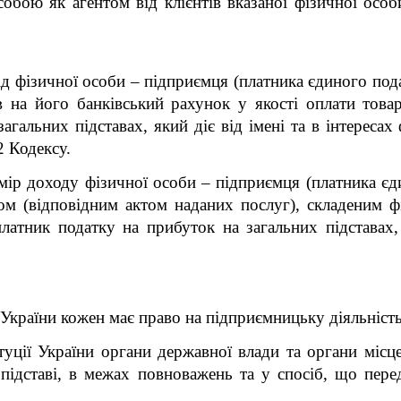
бою як агентом від клієнтів вказаної фізичної осо
д фізичної особи – підприємця (платника єдиного пода
 на його банківський рахунок у якості оплати товар
агальних підставах, який діє від імені та в інтереса
2 Кодексу.
мір доходу фізичної особи – підприємця (платника єд
ом (відповідним актом наданих послуг), складеним 
тник податку на прибуток на загальних підставах, я
 України кожен має право на підприємницьку діяльність
уції України органи державної влади та органи місце
 підставі, в межах повноважень та у спосіб, що пере