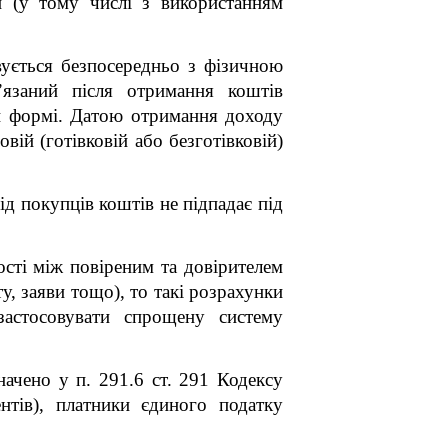
й (у тому числі з використанням
вується безпосередньо з фізичною
’язаний після отримання коштів
 формі.
Датою отримання доходу
ій (готівковій або безготівковій)
д покупців коштів не підпадає під
ості між повіреним та довірителем
, заяви тощо), то такі розрахунки
астосовувати спрощену систему
ачено у п. 291.6 ст. 291 Кодексу
нтів), платники єдиного податку