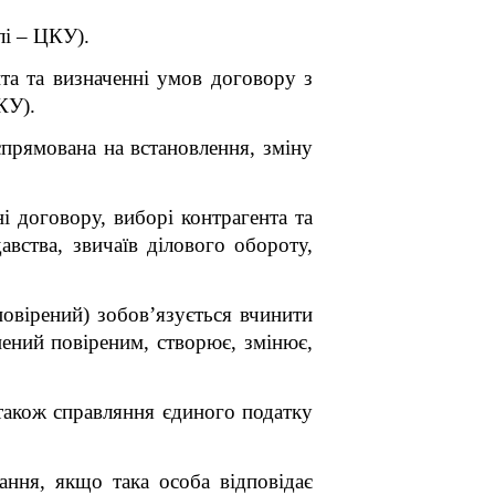
лі – ЦКУ).
та та визначенні умов договору з
КУ).
прямована на встановлення, зміну
 договору, виборі контрагента та
вства, звичаїв ділового обороту,
овірений) зобов’язується вчинити
нений повіреним, створює, змінює,
 також справляння єдиного податку
ння, якщо така особа відповідає