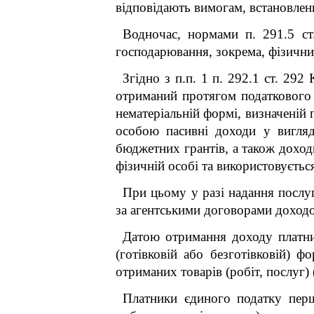
відповідають вимогам, встановлени
Водночас, нормами п. 291.5 ст
господарювання, зокрема, фізичних
Згідно з п.п. 1 п. 292.1 ст. 29
отриманий протягом податкового (
нематеріальній формі, визначеній
особою пасивні доходи у вигляді
бюджетних грантів, а також доход
фізичній особі та використовується
При цьому у разі надання послуг
за агентськими договорами доходом
Датою отримання доходу платни
(готівковій або безготівковій) 
отриманих товарів (робіт, послуг) 
Платники єдиного податку перш