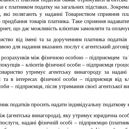
яке є платником податку на загальних підставах. Зокрем
г, які полягають у наданні Товариством сприяння пл
о придбання товарів платника. Таке сприяння надават
рнет, що дає можливість клієнтам замовляти та оплачу
ство від імені та за дорученням платника податків
авою для надання вказаних послуг є агентський договір 
розрахунків між фізичною особою – підприємцем та Т
 покупців – клієнтів фізичної особи – підприємця грош
овариство утримує агентську винагороду за надані 
 та в інтересах фізичної особи – підприємця від кл
соби – підприємця, після утримання своєї агентської 
ник податків
просить надати індивідуальну податкову 
іж (агентська винагорода), яку утримує юридична особ
і послуги, надані фізичній особі – підприємцю (платни