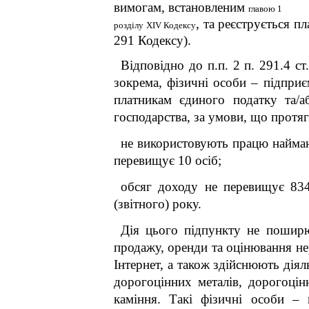
вимогам, встановленим
главою 1
, та реєструється п
розділу XIV Кодексу
291 Кодексу).
Відповідно до п.п. 2 п. 291.4 ст
зокрема, фізичні особи – підприє
платникам єдиного податку та/а
господарства, за умови, що протяг
не використовують працю наймани
перевищує 10 осіб;
обсяг доходу не перевищує 834 
(звітного) року.
Дія цього підпункту не поширює
продажу, оренди та оцінювання н
Інтернет, а також здійснюють діял
дорогоцінних металів, дорогоцін
каміння. Такі фізичні особи –