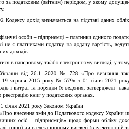
го за податковим (звітним) періодом, у якому допущено
су.
92 Кодексу дохід визначається на підставі даних облік
у фізичні особи – підприємці – платники єдиного податк
кі не є платниками податку на додану вартість, веду
них доходів.
тися в паперовому та/або електронному вигляді, у тому
 України від 26.11.2020 № 728 «Про визнання так
від 19 червня 2015 року № 579» з 01 січня 2021 рок
одів і витрат та порядки їх ведення, затверджені нака
о реєстрацію книг у податкових органах.
01 січня 2021 року Законом України
 «Про внесення змін до Податкового кодексу України 
зичних осіб – підприємців» щодо форми обліку доход
алі тощо) чи в електронному вигляді (в електронній та