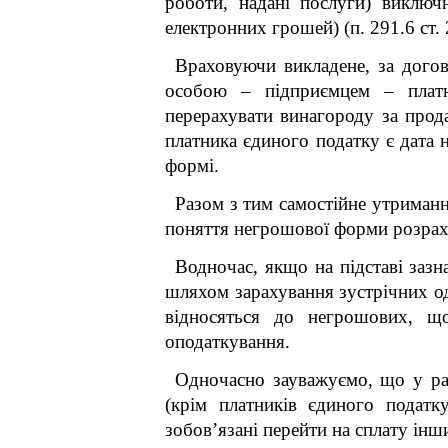
роботи, надані послуги) виключ
електронних грошей) (п. 291.6 ст.
Враховуючи викладене, за дого
особою – підприємцем – платни
перерахувати винагороду за прод
платника єдиного податку є дата 
формі.
Разом з тим самостійне утриманн
поняття негрошової форми розраху
Водночас, якщо на підставі заз
шляхом зарахування зустрічних од
відносяться до негрошових, щ
оподаткування.
Одночасно зауважуємо, що у раз
(крім платників єдиного податк
зобов’язані перейти на сплату інш