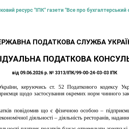
овий ресурс "ІПК" газети "Все про бухгалтерський 
ЕРЖАВНА ПОДАТКОВА СЛУЖБА УКРАЇ
ІДУАЛЬНА ПОДАТКОВА КОНСУЛ
від 09.06.2026 р. № 3313/ІПК/99-00-24-03-03 ІПК
країни, керуючись ст. 52 Податкового кодексу Укра
дприємця щодо застосування окремих норм чинного зак
датків повідомив що є фізичною особою – підприєм
економічної діяльності – діяльність ресторанів, надан
діяльності платник податків бажає отримувати агентськ