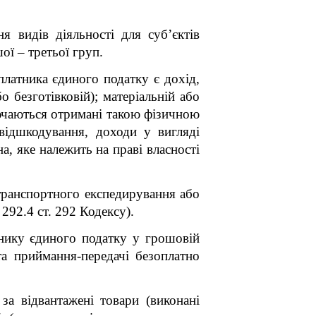
 видів діяльності для суб’єктів
ої – третьої груп.
платника єдиного податку є дохід,
 безготівковій); матеріальній або
лючаються отримані такою фізичною
 відшкодування, доходи у вигляді
, яке належить на праві власності
 транспортного експедирування або
292.4 ст. 292 Кодексу).
нику єдиного податку у грошовій
та приймання-передачі безоплатно
за відвантажені товари (виконані