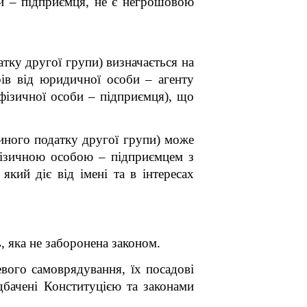
би – підприємця, не є негрошовою
тку другої групи) визначається на
ів від юридичної особи – агенту
х фізичної особи – підприємця), що
иного податку другої групи) може
фізичною особою – підприємцем з
кий діє від імені та в інтересах
, яка не заборонена законом.
вого самоврядування, їх посадові
дбачені Конституцією та законами