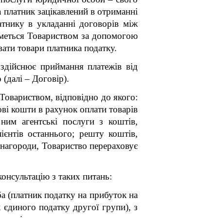
а платник зацікавлений в отриманні
атнику в укладанні договорів між
иметься Товариством за допомогою
вати товари платника податку.
 здійснює приймання платежів від
(далі – Договір).
овариством, відповідно до якого:
ові кошти в рахунок оплати товарів
ним агентські послуги з коштів,
ієнтів останнього; решту коштів,
винагороди, Товариство перераховує
консультацію з таких питань:
а (платник податку на прибуток на
к єдиного податку другої групи), з