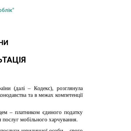
облік"
НИ
ЬТАЦІЯ
їни (далі – Кодекс), розглянула
онодавства та в межах компетенції
цем – платником єдиного податку
ня послуг мобільного харчування.
і послуги юридичної особи – свого