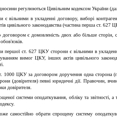
відносини регулюються Цивільним кодексом України
(да
и є вільними в укладенні договору, виборі контраген
ів цивільного законодавства (частина перша ст. 627 Ц
договором є домовленість двох або більше сторін, с
обов'язків.
и першої ст. 627 ЦКУ сторони є вільними в укладенні
уванням вимог ЦКУ, інших актів цивільного законода
і.
т. 1000 ЦКУ за договором доручення одна сторона (п
торони (довірителя) певні юридичні дії. Правочин, вчи
зки довірителя.
ощеної системи оподаткування, обліку та звітності, а
одексу.
оже самостійно обрати спрощену систему оподаткува