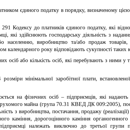
латником єдиного податку в порядку, визначеному цією
. 291 Кодексу до платників єдиного податку, які відн
мці, які здійснюють господарську діяльність з наданн
бо населенню, виробництво та/або продаж товарів, 
ом календарного року відповідають сукупності таких к
х осіб або кількість осіб, які перебувають з ними у 
розміри мінімальної заробітної плати, встановлено
ться на фізичних осіб – підприємців, які надають 
ерухомого майна (група 70.31 КВЕД ДК 009:2005), пос
ьність з виробництва, постачання, продажу (реалізації
ного каміння, дорогоцінного каміння органогенного
 підприємці належать виключно до третьої групи п