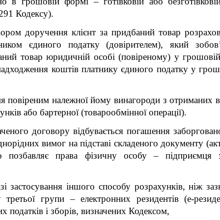
но в грошовій формі – готівковій або безготівкові
 291 Кодексу).
вором доручення клієнт за придбаний товар розрахо
ком єдиного податку (довірителем), який зобов
аний товар юридичній особі (повіреному) у грошовій
надходження коштів платнику єдиного податку у грошов
я повіреним належної йому винагороди з отриманих ві
нків або бартерної (товарообмінної операції).
наченого договору відбувається погашення заборгован
норідних вимог на підставі складеного документу (акту
о позбавляє права фізичну особу – підприємця з
і застосування іншого способу розрахунків, ніж зазн
у третьої групи – електронних резидентів (е-резиде
их податків і зборів, визначених Кодексом,