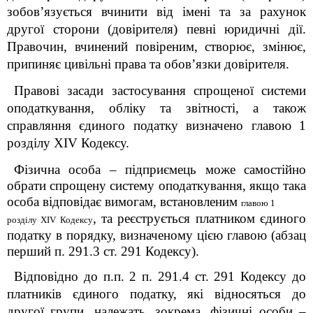
зобов’язується вчинити від імені та за рахунок
другої сторони (довірителя) певні юридичні дії.
Правочин, вчинений повіреним, створює, змінює,
припиняє цивільні права та обов’язки довірителя.
Правові засади застосування спрощеної системи
оподаткування, обліку та звітності, а також
справляння єдиного податку визначено главою 1
розділу XIV Кодексу.
Фізична особа – підприємець може самостійно
обрати спрощену систему оподаткування, якщо така
особа відповідає вимогам, встановленим
главою 1
, та реєструється платником єдиного
розділу XIV Кодексу
податку в порядку, визначеному цією главою (абзац
перший п. 291.3 ст. 291 Кодексу).
Відповідно до п.п. 2 п. 291.4 ст. 291 Кодексу до
платників єдиного податку, які відносяться до
другої групи, належать, зокрема, фізичні особи –