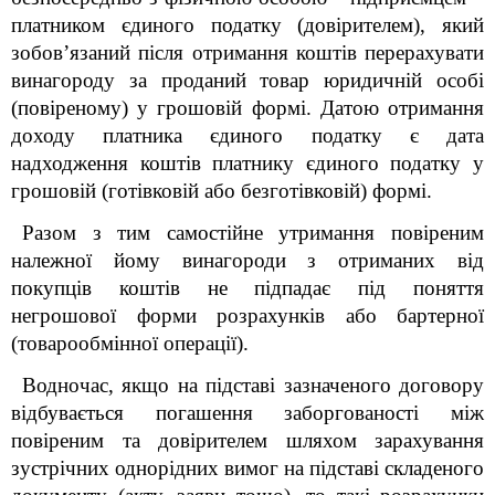
платником єдиного податку (довірителем), який
зобов’язаний після отримання коштів перерахувати
винагороду за проданий товар юридичній особі
(повіреному) у грошовій формі.
Датою отримання
доходу платника єдиного податку є дата
надходження коштів платнику єдиного податку у
грошовій (готівковій або безготівковій) формі.
Разом з тим самостійне утримання повіреним
належної йому винагороди з отриманих від
покупців коштів не підпадає під поняття
негрошової форми розрахунків або бартерної
(товарообмінної операції).
Водночас, якщо на підставі зазначеного договору
відбувається погашення заборгованості між
повіреним та довірителем шляхом зарахування
зустрічних однорідних вимог на підставі складеного