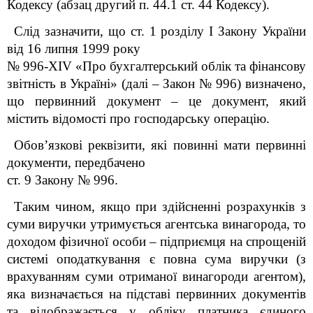
Кодексу (абзац другий п. 44.1 ст. 44 Кодексу).
Слід зазначити, що ст. 1 розділу I Закону України
від 16 липня 1999 року
№ 996-XIV «Про бухгалтерський облік та фінансову
звітність в Україні» (далі – Закон № 996) визначено,
що первинний документ – це документ, який
містить відомості про господарську операцію.
Обов’язкові реквізити, які повинні мати первинні
документи, передбачено
ст. 9 Закону № 996.
Таким чином, якщо при здійсненні розрахунків з
суми виручки утримується агентська винагорода, то
доходом фізичної особи – підприємця на спрощеній
системі оподаткування є повна сума виручки (з
врахуванням суми отриманої винагороди агентом),
яка визначається на підставі первинних документів
та відображається у обліку платника єдиного