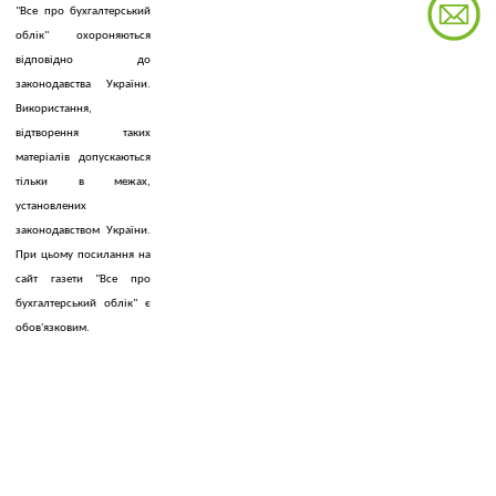
"Все про бухгалтерський
облік" охороняються
відповідно до
законодавства України.
Використання,
відтворення таких
матеріалів допускаються
тільки в межах,
установлених
законодавством України.
При цьому посилання на
сайт газети "Все про
бухгалтерський облік" є
обов'язковим.