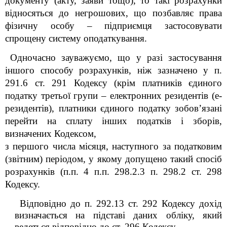
документу (акту, заяви тощо), то такі розрахунки
відносяться до негрошових, що позбавляє права
фізичну особу – підприємця застосовувати
спрощену систему оподаткування.
Одночасно зауважуємо, що у разі застосування
іншого способу розрахунків, ніж зазначено у п.
291.6 ст. 291 Кодексу (крім платників єдиного
податку третьої групи – електронних резидентів (е-
резидентів), платники єдиного податку зобов’язані
перейти на сплату інших податків і зборів,
визначених Кодексом,
з першого числа місяця, наступного за податковим
(звітним) періодом, у якому допущено такий спосіб
розрахунків (п.п. 4 п.п. 298.2.3 п. 298.2 ст. 298
Кодексу.
Відповідно до п. 292.13 ст. 292 Кодексу дохід
визначається на підставі даних обліку, який
ведеться відповідно до ст. 296 Кодексу.