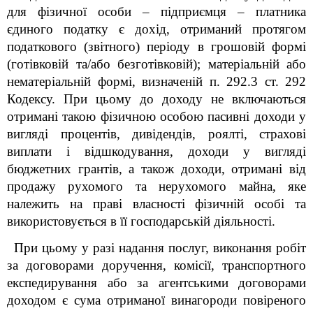
для фізичної особи – підприємця – платника
єдиного податку є дохід, отриманий протягом
податкового (звітного) періоду в грошовій формі
(готівковій та/або безготівковій); матеріальній або
нематеріальній формі, визначеній п. 292.3 ст. 292
Кодексу. При цьому до доходу не включаються
отримані такою фізичною особою пасивні доходи у
вигляді процентів, дивідендів, роялті, страхові
виплати і відшкодування, доходи у вигляді
бюджетних грантів, а також доходи, отримані від
продажу рухомого та нерухомого майна, яке
належить на праві власності фізичній особі та
використовується в її господарській діяльності.
При цьому у разі надання послуг, виконання робіт
за договорами
доручення, комісії, транспортного
експедирування або за агентськими договорами
доходом є сума отриманої винагороди повіреного