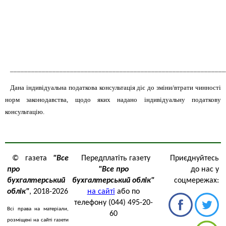
_____________________________________________________________
Дана індивідуальна податкова консультація діє до зміни/втрати чинності
норм законодавства, щодо яких надано індивідуальну податкову
консультацію.
© газета
"Все
Передплатіть газету
Приєднуйтесь
про
"Все про
до нас у
бухгалтерський
бухгалтерський облік"
соцмережах:
облік"
, 2018-2026
на сайті
або по
телефону (044) 495-20-
Всі права на матеріали,
60
розміщені на сайті газети