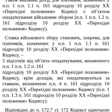
п.п. 1 п.п. 1.1 п. 16
1
підрозділу 10 розділу XX
«Перехідні положення»
Кодексу
є об’єктом
оподаткування військовим збором (п.п. 1 п.п. 1.2 п.
16
1
підрозділу 10 розділу XX «Перехідні
положення» Кодексу).
Ставка військового збору становить, зокрема, для
платників, зазначених у п.п. 1 п.п. 1.1 п. 16
1
підрозділу 10 розділу XX «Перехідні положення»
Кодексу,
–
5 відсотків від об’єкта оподаткування, визначеного
п.п. 1 п.п. 1.2 п. 16
1
підрозділу 10 розділу XX «Перехідні положення»
Кодексу
,
крім доходів, які оподатковуються за
ставкою, визначеною
п.п.
4
п. 16
1
підрозділу 10
розділу XX «Перехідні положення» Кодексу (п.п. 1
п.п. 1.3 п. 16
1
підрозділу 10 розділу XX «Перехідні
положення» Кодексу
).
Відповідно до п. 172.7 ст. 172 Кодексу одночасно