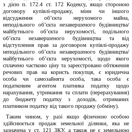
з дією п. 172.4 ст. 172 Кодексу, якщо стороною
договору купівлі-продажу, міни чи іншого
відсудження об’єкта нерухомого майна,
неподільного об’єкта незавершеного будівництва/
майбутнього об’єкта нерухомості, подільного
об’єкта незавершеного будівництва та від
відступлення прав за договором купівлі-продажу
неподільного об’єкта незавершеного будівництва/
майбутнього об’єкта нерухомості, щодо якого
сплачено частково ціну та зареєстровано обтяження
речових прав на користь покупця, є юридична
особа чи самозайнята особа, така особа є
податковим агентом платника податку щодо
нарахування, утримання та сплати (перерахування)
до бюджету податку з доходів, отриманих
платником податку від такого продажу (обміну).
Таким чином,
у разі якщо фізичною особою
здійснюється продаж земельної ділянки, яка не
зазначена у ст. 121 ЗКУ, а також не є
земельно
ю