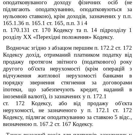
оподатковуваного доходу фізичних осіб (не
підлягають оподаткуванню, оподатковуються за
нульовою ставкою), крім доходів, зазначених у п.п.
165.1.36 п. 165.1 ст. 165, п.п. 3 і 4
п. 170.13
1
ст. 170 Кодексу та п. 14 підрозділу 1
розділу XX «Перехідні
положення» Кодексу.
Водночас згідно з абзацом першим п. 172.2 ст. 172
Кодексу дохід, отриманий платником податку від
продажу протягом звітного (податкового) року
другого об'єкта нерухомості (крім операцій з
відчуження житлової нерухомості банками в
порядку звернення стягнення за договорами
іпотеки, що забезпечують кредит, наданий в
іноземній валюті), із зазначених у п. 172.1
ст. 172 Кодексу, або від продажу об'єкта
нерухомості, не зазначеного у п. 172.1 ст. 172
Кодексу, підлягає оподаткуванню за ставкою 5 відс.,
визначеною п. 167.2 ст. 167 Кодексу.
Також вказаний дохід для платників, зазначених у