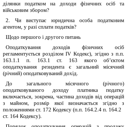
ділянки податком на доходи фізичних осіб та
військовим збором?
2. Чи виступає юридична особа податковим
агентом, у разі сплати податків?
Щодо першого і другого питань
Оподаткування доходів фізичних осіб
регламентується розділом І
V
Кодекс), згідно з п.п.
163.1.1 п. 163.1 ст. 163 якого об’єктом
оподаткування резидента є загальний місячний
(річний) оподатковуваний дохід.
До загального місячного (річного)
оподатковуваного доходу платника податку
включається, зокрема, частина доходів від операцій
з майном, розмір якої визначається згідно з
положеннями ст. 172 Кодексу (п.п. 164.2.4 п. 164.2
ст. 164 Кодексу).
Порядок оподаткування операцій з продажу