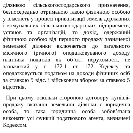
ділянк
ою
сільськогосподарського призначення,
безпосередньо отримано
ю
такою фізичною особою
у власність у процесі приватизації земель державних
і комунальних сільськогосподарських підприємств,
установ та організацій
, то дохід, одержаний
фізичною особою від першого продажу зазначеної
земельної ділянки включається до загального
місячного (річного) оподатковуваного доходу
платника податків як об’єкт нерухомості, не
зазначений у п. 172.1 ст. 172 Кодексу, та
оподатковується податком на доходи фізичних осіб
за ставкою 5 відс. і військовим збором за ставкою 5
відсотків.
При цьому оскільки стороною договору купівлі-
продажу вказаної земельної ділянки є юридична
особа, то така юридична особа зобов’язана
виконати усі функції податкового агента, визначені
Кодексом.