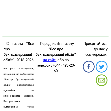
© газета
"Все
Передплатіть газету
Приєднуйтесь
про
"Все про
до нас у
бухгалтерський
бухгалтерський облік"
соцмережах:
облік"
, 2018-2026
на сайті
або по
телефону (044) 495-20-
Всі права на матеріали,
60
розміщені на сайті газети
"Все про бухгалтерський
облік" охороняються
відповідно до
законодавства України.
Використання,
відтворення таких