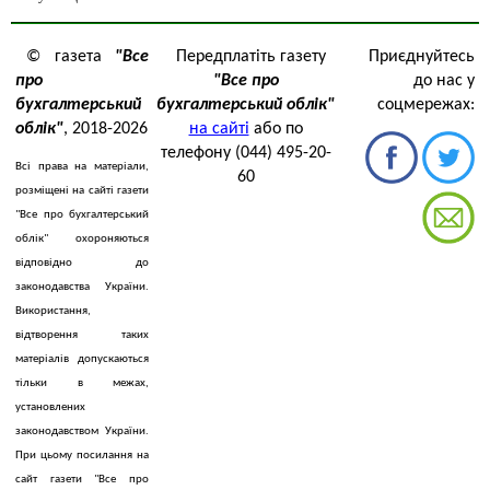
© газета
"Все
Передплатіть газету
Приєднуйтесь
про
"Все про
до нас у
бухгалтерський
бухгалтерський облік"
соцмережах:
облік"
, 2018-2026
на сайті
або по
телефону (044) 495-20-
Всі права на матеріали,
60
розміщені на сайті газети
"Все про бухгалтерський
облік" охороняються
відповідно до
законодавства України.
Використання,
відтворення таких
матеріалів допускаються
тільки в межах,
установлених
законодавством України.
При цьому посилання на
сайт газети "Все про