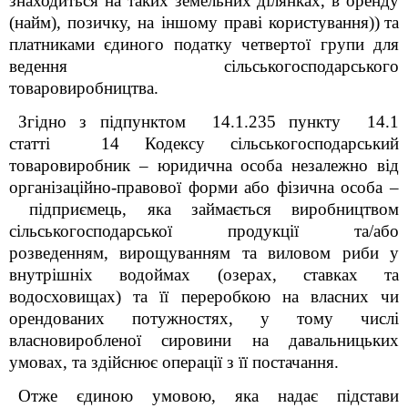
знаходиться на таких земельних ділянках, в оренду
(найм), позичку, на іншому праві користування))
та
платниками єдиного податку четвертої групи для
ведення сільськогосподарського
товаровиробництва.
Згідно з підпунктом 14.1.235 пункту 14.1
статті 14 Кодексу сільськогосподарський
товаровиробник – юридична особа незалежно від
організаційно-правової форми або фізична особа –
підприємець, яка займається виробництвом
сільськогосподарської продукції та/або
розведенням, вирощуванням та виловом риби у
внутрішніх водоймах (озерах, ставках та
водосховищах) та її переробкою на власних чи
орендованих потужностях, у тому числі
власновиробленої сировини на давальницьких
умовах, та здійснює операції з її постачання.
Отже єдиною умовою, яка надає підстави