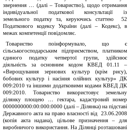
звернення … (далі – Товариство),
щодо отримання
індивідуальної податкової консультації із
земельного податку та, керуючись статтею 52
Податкового кодексу України (далі – Кодекс), в
межах компетенції повідомляє.
Товариство поінформувало, що є
сільськогосподарським підприємством, платником
єдиного податку четвертої групи, здійснює
діяльність за основним кодом КВЕД 01.11 –
«Вирощування зернових культур (крім рису),
бобових культур і насіння олійних культур» ДК
009:2010 та іншими додатковими кодами КВЕД ДК
009:2010. Товариство використовує земельну
ділянку площею … гектара, кадастровий номер
0000000000:00:000:0000 (далі – Ділянка) на підставі
Державного акта на право власності від 23.06.2008
(копія акта надана), цільове призначення – для
виробничого використання. На Ділянці розташовані