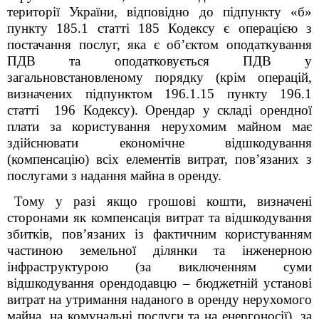
території України, відповідно до підпункту «б»
пункту 185.1 статті 185 Кодексу є операцією з
постачання послуг, яка є об’єктом оподаткування
ПДВ та оподатковується ПДВ у
загальновстановленому порядку (крім операцій,
визначених підпунктом 196.1.15 пункту 196.1
статті 196 Кодексу). Орендар у складі орендної
плати за користування нерухомим майном має
здійснювати економічне відшкодування
(компенсацію) всіх елементів витрат, пов’язаних з
послугами з надання майна в оренду.
Тому у разі якщо грошові кошти, визначені
сторонами як компенсація витрат та відшкодування
збитків, пов’язаних із фактичним користуванням
частиною земельної ділянки та інженерною
інфраструктурою (за виключенням суми
відшкодування орендодавцю – бюджетній установі
витрат на утримання наданого в оренду нерухомого
майна, на комунальні послуги та на енергоносії), за