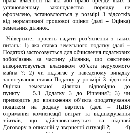
права власності на які або право оренди яких в
установленому законодавство порядку не
оформлено, встановлюється у розмірі 3 відсотків
від нормативної грошової оцінки (далі – Оцінка)
земельних ділянок.
Університет просить надати роз’яснення з таких
питань: 1) яка ставка земельного податку (далі −
Податок) застосовується для обчислення податкових
зобов’язань за частину Ділянки, що фактично
використовується власником об’єкта нерухомого
майна ?; 2) чи підлягає у наведеному випадку
застосування ставка Податку у розмірі 3 відсотків
Оцінки земельної ділянки відповідно до
пункту 5.3 Додатку 3 до Рішення?; 3) чи
призводить до виникнення об’єкта оподаткування
податком на додану вартість (далі – ПДВ)
отримання компенсації витрат та відшкодування
збитків, що здійснюватимуться на підставі
Договору в описаній у зверненні ситуації ?; 4)