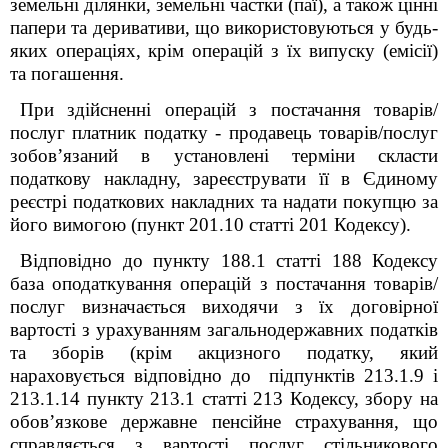
земельні ділянки, земельні частки (паї), а також цінні
папери та деривативи, що використовуються у будь-
яких операціях, крім операцій з їх випуску (емісії)
та погашення.
При здійсненні операцій з постачання товарів/
послуг платник податку - продавець товарів/послуг
зобов’язаний в установлені терміни скласти
податкову накладну, зареєструвати її в Єдиному
реєстрі податкових накладних та надати покупцю за
його вимогою (пункт 201.10 статті 201 Кодексу).
Відповідно до пункту 188.1 статті 188 Кодексу
база оподаткування операцій з постачання товарів/
послуг визначається виходячи з їх договірної
вартості з урахуванням загальнодержавних податків
та зборів (крім акцизного податку, який
нараховується відповідно до підпунктів 213.1.9 і
213.1.14 пункту 213.1 статті 213 Кодексу, збору на
обов’язкове державне пенсійне страхування, що
справляється з вартості послуг стільникового