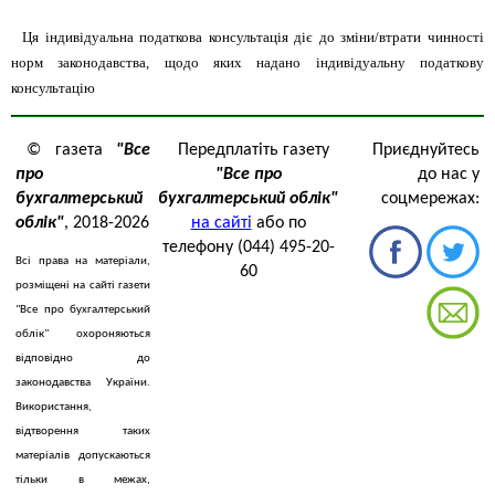
Ця індивідуальна податкова консультація діє до зміни/втрати чинності
норм законодавства, щодо яких надано індивідуальну податкову
консультацію
© газета
"Все
Передплатіть газету
Приєднуйтесь
про
"Все про
до нас у
бухгалтерський
бухгалтерський облік"
соцмережах:
облік"
, 2018-2026
на сайті
або по
телефону (044) 495-20-
Всі права на матеріали,
60
розміщені на сайті газети
"Все про бухгалтерський
облік" охороняються
відповідно до
законодавства України.
Використання,
відтворення таких
матеріалів допускаються
тільки в межах,