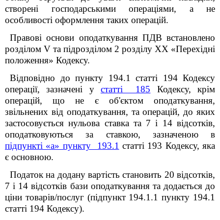
створені господарськими операціями, а не
особливості оформлення таких операцій.
Правові основи оподаткування ПДВ встановлено
розділом V та підрозділом 2 розділу XX «Перехідні
положення» Кодексу.
Відповідно до пункту 194.1 статті 194 Кодексу
операції, зазначені у
статті 185
Кодексу, крім
операцій, що не є об'єктом оподаткування,
звільнених від оподаткування, та операцій, до яких
застосовується нульова ставка та 7 і 14 відсотків,
оподатковуються за ставкою, зазначеною в
підпункті «а» пункту 193.1
статті 193 Кодексу, яка
є основною.
Податок на додану вартість становить 20 відсотків,
7 і 14 відсотків бази оподаткування та додається до
ціни товарів/послуг (підпункт 194.1.1 пункту 194.1
статті 194 Кодексу).