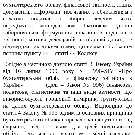
бухгалтерського обліку, фінансової звітності, інших
документів, інформації, пов'язаних з обчисленням і
сплатою податків і зборів, ведення яких
передбачено законодавством.
Платникам податків
забороняється формування показників податкової
звітності, митних декларацій на підставі даних, не
підтверджених документами, що визначені абзацом
першим пункту 44.1 статті 44 Кодексу.
Згідно з частиною другою статті 3 Закону України
від 16 липня 1999 року № 996-XIV «Про
бухгалтерський облік та фінансову звітність в
Україні» (далі – Закон № 996) фінансова,
податкова, статистична та інші види звітності, що
використовують грошовий вимірник, ґрунтуються
на даних бухгалтерського обліку. Відповідно до
статті 4 Закону № 996 одним із основних принципів
бухгалтерського обліку є превалювання сутності над
формою, згідно з яким для цілей податкового
обліку беруться до уваги економічні наслідки,