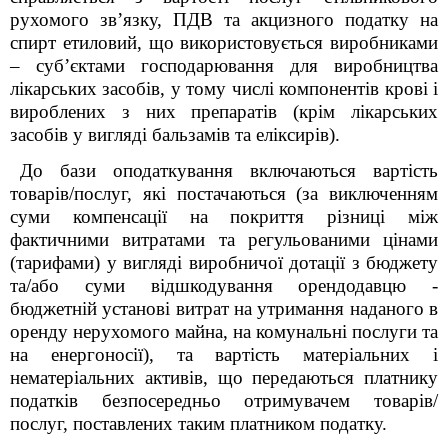
рухомого зв’язку, ПДВ та акцизного податку на
спирт етиловий, що використовується виробниками
– суб’єктами господарювання для виробництва
лікарських засобів, у тому числі компонентів крові і
вироблених з них препаратів (крім лікарських
засобів у вигляді бальзамів та еліксирів).
До бази оподаткування включаються вартість
товарів/послуг, які постачаються (за виключенням
суми компенсації на покриття різниці між
фактичними витратами та регульованими цінами
(тарифами) у вигляді виробничої дотації з бюджету
та/або суми відшкодування орендодавцю -
бюджетній установі витрат на утримання наданого в
оренду нерухомого майна, на комунальні послуги та
на енергоносії), та вартість матеріальних і
нематеріальних активів, що передаються платнику
податків безпосередньо отримувачем товарів/
послуг, поставлених таким платником податку.