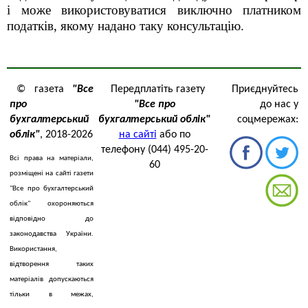
і може використовуватися виключно платником
податків, якому надано таку консультацію.
© газета
"Все
Передплатіть газету
Приєднуйтесь
про
"Все про
до нас у
бухгалтерський
бухгалтерський облік"
соцмережах:
облік"
, 2018-2026
на сайті
або по
телефону (044) 495-20-
Всі права на матеріали,
60
розміщені на сайті газети
"Все про бухгалтерський
облік" охороняються
відповідно до
законодавства України.
Використання,
відтворення таких
матеріалів допускаються
тільки в межах,