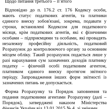
Щодо питання третього – п’ятого
Відповідно до п. 176.2 ст. 176 Кодексу особи,
мають статус податкових агентів, та платники
єдиного внеску зобов'язані, зокрема, подавати у
строки, встановлені Кодексом для податкового
місяця, крім податкових агентів, які є фізичними
особами – підприємцями та особами, які провадять
незалежну професійну діяльність, податковий
Розрахунок до контролюючого органу за основним
місцем обліку. Такий розрахунок подається лише у
разі нарахування сум зазначених доходів платнику
податку – фізичній особі податковим агентом,
платником єдиного внеску протягом звітного
періоду. Запровадження інших форм звітності із
зазначених питань не допускається.
Форма Розрахунку та Порядок заповнення та
подання податковими агентами Розрахунку (далі –
Порядок), затверджені наказом Міністерства
фінансів України від 13.01.2015 № 4, зі змінами.